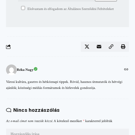
Elolvastam és elfogadom az Általános Szerződési Feltételeket
Réka Nagy
Városi kultúra, gasztro és hétköznapi tippek. Rövid, hasznos útmutatók és hétvégi
ajánlók; közösségi médiás formátumok és hírlevelek gondozója.
Nincs hozzászólás
Az e-mail címet nem tesszük közzé.
A kötelező mezőket
*
karakterrel jelöltük