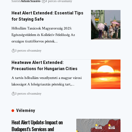
Szerző
Ádám Szanto
4 perces olvasmány
Heat Alert Extended: Essential Tips
for Staying Safe
Hőhullám Tanácsok Magyarország 2025:
Egészségvédelem és Kollektív Felelősség Az
országos tisztifőorvos péntek…
3 perces olvasmány
Heatwave Alert Extended:
Precautions for Hungarian Cities
A tartós hőhullám veszélyezteti a magyar városi
lakosságot A hőségriasztás péntekig tart,…
3 perces olvasmány
Vélemény
Heat Alert Update: Impact on
Budapest’s Services and