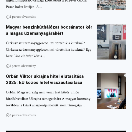
legbiztonságosabb országa közé került a 2024-es Global
Peace Index listáján. A…
2 perces olvasmány
Magyar benzinkúthálózat bocsánatot kér
a magas üzemanyagárakért
Cirkusz az üzemanyagpiacon: mi történik a kutaknál?
Cirkusz az üzemanyagpiacon: mi történik a kutaknál? Egy
hazai lánc elnézést kért a…
3 perces olvasmány
Orbán Viktor ukrajna hitel elutasítása
2025: EU közös hitel visszautasítása
Orbán: Magyarország nem vesz részt közös uniós
hitelfelvételben Ukrajna támogatására A magyar kormány
továbbra is kitart álláspontja mellett: nem támogatja…
2 perces olvasmány