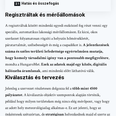
Hatás és összefogás
Regisztráltak és mérőállomások
A regisztráltak között mindenki egyedi eszközzel fog részt venni: egy
speciális, automatikus lakossági mérőállomáson. Ez kicsi, okos
szerkezet folyamatosan rögzíti a helyszín hőmérsékletét,
páratartalmát, szélsebességét és még a csapadékot is.
A jelentkezések
száma és széles területi lefedettsége egyértelműen mutatja,
hogy komoly társadalmi igény van a pontosabb megfigyelésre
,
mondta a HungaroMet.
Ezek az adatok majd egy közös, digitális
hálózatba áramlanak
, ami mindenki előtt láthatóvá válik.
Kiválasztás és tervezés
Jelenleg a szervezet részletesen dolgozza fel a
több mint 4500
pályázatot
. A kiválasztás objektív szempontok alapján történik,
például hogy milyen területeken még nincs elég mérőpont, vagy hogy
az adott hely meteorológiailag alkalmas-e. Ez azt jelenti, hogy az
önkéntesek szétszórtan, de
stratégisan
helyezkednek majd el szerte az