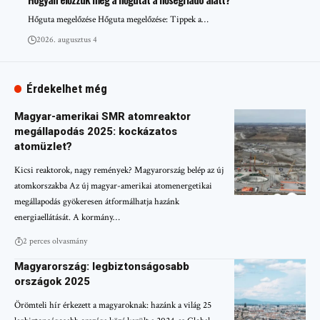
Hőguta megelőzése Hőguta megelőzése: Tippek a…
2026. augusztus 4
Érdekelhet még
Magyar-amerikai SMR atomreaktor
megállapodás 2025: kockázatos
atomüzlet?
Kicsi reaktorok, nagy remények? Magyarország belép az új
atomkorszakba Az új magyar-amerikai atomenergetikai
megállapodás gyökeresen átformálhatja hazánk
energiaellátását. A kormány…
2 perces olvasmány
Magyarország: legbiztonságosabb
országok 2025
Örömteli hír érkezett a magyaroknak: hazánk a világ 25