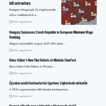
Infrastructure
Budapest hőségriadó: Itt a legfontosabb
infó a vízellátásról és a…
2026. augusztus 4
Hungary Surpasses Czech Republic in European Minimum Wage
Ranking
Magyar minimálbér rangsor 2025: Mit jelent…
2026. augusztus 4
Reisz Gábor’s New Film Debuts at Miskolc CineFest
Reisz Gábor Film Debuts at Miskolc…
2026. augusztus 4
Éjszakai vasúti karbantartás Egerben: Zajhatások várhatók
A MÁV augusztusban több éjszakai karbantartást…
2026. augusztus 4
Hogyan előzzük meg a hőgutát a hőségriadó alatt?