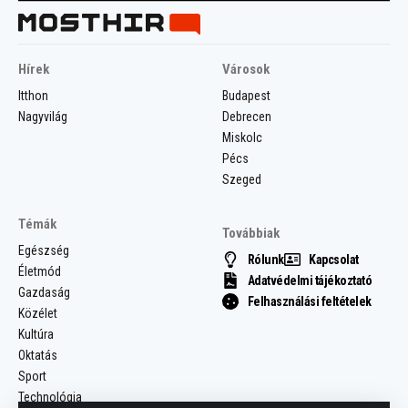
Hírek
Városok
Itthon
Budapest
Nagyvilág
Debrecen
Miskolc
Pécs
Szeged
Témák
Továbbiak
Egészség
Rólunk
Kapcsolat
Életmód
Adatvédelmi tájékoztató
Gazdaság
Felhasználási feltételek
Közélet
Kultúra
Oktatás
Sport
Technológia