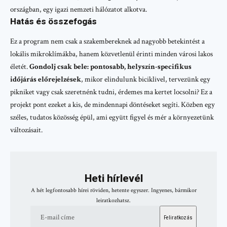
országban, egy igazi nemzeti hálózatot alkotva.
Hatás és összefogás
Ez a program nem csak a szakembereknek ad nagyobb betekintést a
lokális mikroklímákba, hanem közvetlenül érinti minden városi lakos
életét.
Gondolj csak bele: pontosabb, helyszín-specifikus
időjárás előrejelzések
, mikor elindulunk biciklivel, tervezünk egy
pikniket vagy csak szeretnénk tudni, érdemes ma kertet locsolni? Ez a
projekt pont ezeket a kis, de mindennapi döntéseket segíti. Közben egy
széles, tudatos közösség épül, ami együtt figyel és mér a környezetünk
változásait.
Heti hírlevél
A hét legfontosabb hírei röviden, hetente egyszer. Ingyenes, bármikor
leiratkozhatsz.