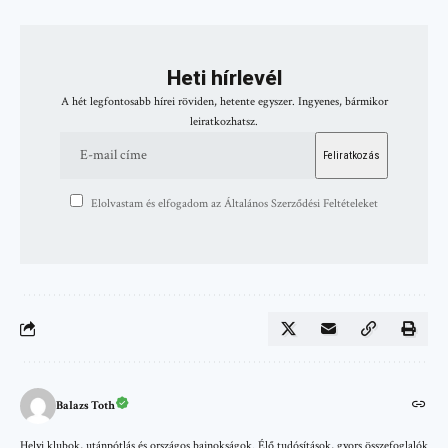
Heti hírlevél
A hét legfontosabb hírei röviden, hetente egyszer. Ingyenes, bármikor
leiratkozhatsz.
Elolvastam és elfogadom az Általános Szerződési Feltételeket
Balazs Toth
Helyi klubok, utánpótlás és országos bajnokságok. Élő tudósítások, gyors összefoglalók