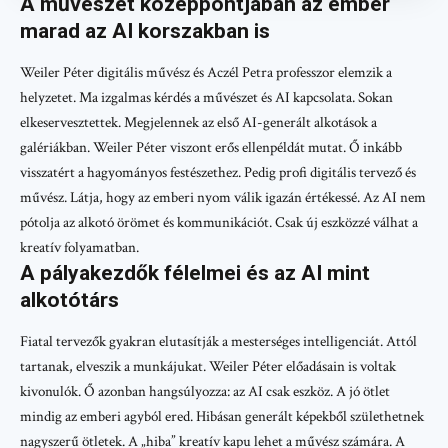
A művészet középpontjában az ember
marad az AI korszakban is
Weiler Péter digitális művész és Aczél Petra professzor elemzik a
helyzetet. Ma izgalmas kérdés a művészet és AI kapcsolata. Sokan
elkeservesztettek. Megjelennek az első AI-generált alkotások a
galériákban. Weiler Péter viszont erős ellenpéldát mutat. Ő inkább
visszatért a hagyományos festészethez. Pedig profi digitális tervező és
művész. Látja, hogy az emberi nyom válik igazán értékessé. Az AI nem
pótolja az alkotó örömet és kommunikációt. Csak új eszközzé válhat a
kreatív folyamatban.
A pályakezdők félelmei és az AI mint
alkotótárs
Fiatal tervezők gyakran elutasítják a mesterséges intelligenciát. Attól
tartanak, elveszik a munkájukat. Weiler Péter előadásain is voltak
kivonulók. Ő azonban hangsúlyozza: az AI csak eszköz. A jó ötlet
mindig az emberi agyból ered. Hibásan generált képekből születhetnek
nagyszerű ötletek. A „hiba” kreatív kapu lehet a művész számára. A