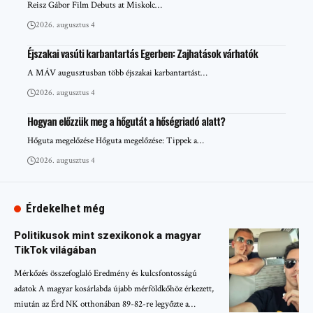
Reisz Gábor Film Debuts at Miskolc…
2026. augusztus 4
Éjszakai vasúti karbantartás Egerben: Zajhatások várhatók
A MÁV augusztusban több éjszakai karbantartást…
2026. augusztus 4
Hogyan előzzük meg a hőgutát a hőségriadó alatt?
Hőguta megelőzése Hőguta megelőzése: Tippek a…
2026. augusztus 4
Érdekelhet még
Politikusok mint szexikonok a magyar
TikTok világában
Mérkőzés összefoglaló Eredmény és kulcsfontosságú
adatok A magyar kosárlabda újabb mérföldkőhöz érkezett,
miután az Érd NK otthonában 89-82-re legyőzte a…