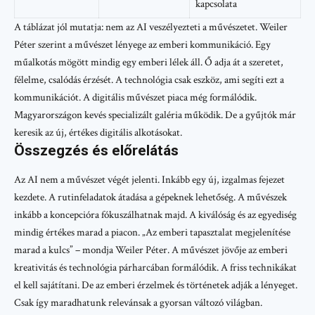
kapcsolata
A táblázat jól mutatja: nem az AI veszélyezteti a művészetet. Weiler
Péter szerint a művészet lényege az emberi kommunikáció. Egy
műalkotás mögött mindig egy emberi lélek áll. Ő adja át a szeretet,
félelme, csalódás érzését. A technológia csak eszköz, ami segíti ezt a
kommunikációt. A digitális művészet piaca még formálódik.
Magyarországon kevés specializált galéria működik. De a gyűjtók már
keresik az új, értékes digitális alkotásokat.
Összegzés és előrelátás
Az AI nem a művészet végét jelenti. Inkább egy új, izgalmas fejezet
kezdete. A rutinfeladatok átadása a gépeknek lehetőség. A művészek
inkább a koncepcióra fókuszálhatnak majd. A kiválóság és az egyediség
mindig értékes marad a piacon. „Az emberi tapasztalat megjelenítése
marad a kulcs” – mondja Weiler Péter. A művészet jövője az emberi
kreativitás és technológia párharcában formálódik. A friss technikákat
el kell sajátítani. De az emberi érzelmek és történetek adják a lényeget.
Csak így maradhatunk relevánsak a gyorsan változó világban.