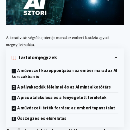
A kreativitás végső hajtóereje marad az emberi fantázia egyedi
megnyilvánulása.
Tartalomjegyzék
A művészet középpontjában az ember marad az AI
korszakban is
A pályakezdők félelmei és az AI mint alkotótárs
A piac átalakulása és a fenyegetett területek
A művészeti érték forrása: az emberi tapasztalat
Összegzés és előrelátás