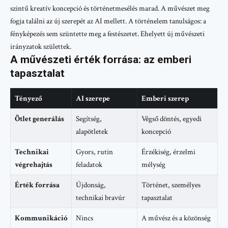
szintű kreatív koncepció és történetmesélés marad. A művészet meg
fogja találni az új szerepét az AI mellett. A történelem tanulságos: a
fényképezés sem szüntette meg a festészetet. Ehelyett új művészeti
irányzatok születtek.
A művészeti érték forrása: az emberi
tapasztalat
Tényező
AI szerepe
Emberi szerep
Ötlet generálás
Segítség,
Végső döntés, egyedi
alapötletek
koncepció
Technikai
Gyors, rutin
Érzékiség, érzelmi
végrehajtás
feladatok
mélység
Érték forrása
Újdonság,
Történet, személyes
technikai bravúr
tapasztalat
Kommunikáció
Nincs
A művész és a közönség