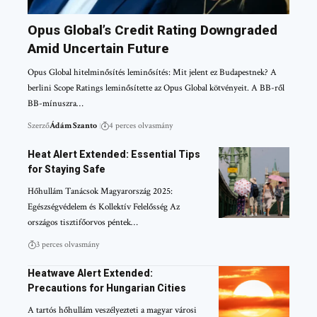
Opus Global’s Credit Rating Downgraded
Amid Uncertain Future
Opus Global hitelminősítés leminősítés: Mit jelent ez Budapestnek? A
berlini Scope Ratings leminősítette az Opus Global kötvényeit. A BB-ről
BB-mínuszra…
Szerző
Ádám Szanto
4 perces olvasmány
Heat Alert Extended: Essential Tips
for Staying Safe
Hőhullám Tanácsok Magyarország 2025:
Egészségvédelem és Kollektív Felelősség Az
országos tisztifőorvos péntek…
3 perces olvasmány
Heatwave Alert Extended:
Precautions for Hungarian Cities
A tartós hőhullám veszélyezteti a magyar városi