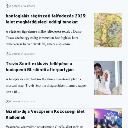
2 perces olvasmány
honfoglalás régészeti felfedezés 2025:
lelet megkérdőjelezi eddigi tanokat
A régészek figyelemre méltó felfedezést tettek a Duna-
Tisza közén: egy eddig ismeretlen honfoglalás kori
temetkezési helyet tártak fel, amely alapjaiban…
2 perces olvasmány
Travis Scott exkluzív fellépése a
budapesti BL-döntő afterpartyján
A fellépés és a hírhullám Hatalmas hírértéket jelent a
mostani nap. Travis Scott, a világsztárként ismert rapper
lesz a fő…
4 perces olvasmány
Gizella-díj a Veszprémi Közösségi Élet
Kiállóinak
Veszprém közgyűlése posztumusz Gizella-díjat ítélt az