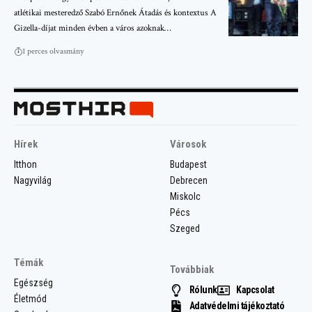
atlétikai mesteredző Szabó Ernőnek Átadás és kontextus A
Gizella-díjat minden évben a város azoknak…
1 perces olvasmány
Hírek
Városok
Itthon
Budapest
Nagyvilág
Debrecen
Miskolc
Pécs
Szeged
Témák
Továbbiak
Egészség
Rólunk
Kapcsolat
Életmód
Adatvédelmi tájékoztató