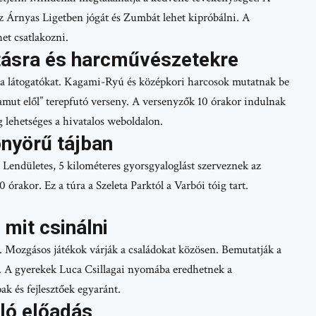
Az Árnyas Ligetben jógát és Zumbát lehet kipróbálni. A
et csatlakozni.
utásra és harcművészetekre
a látogatókat. Kagami-Ryú és középkori harcosok mutatnak be
mamut elől” terepfutó verseny. A versenyzők 10 órakor indulnak
g lehetséges a hivatalos weboldalon.
önyörű tájban
 Lendületes, 5 kilométeres gyorsgyaloglást szerveznek az
 órakor. Ez a túra a Szeleta Parktól a Varbói tóig tart.
 mit csinálni
. Mozgásos játékok várják a családokat közösen. Bemutatják a
. A gyerekek Luca Csillagai nyomába eredhetnek a
k és fejlesztőek egyaránt.
ló előadás