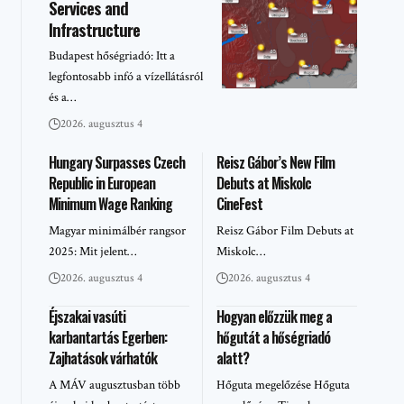
Services and
Infrastructure
Budapest hőségriadó: Itt a
legfontosabb infó a vízellátásról
és a…
2026. augusztus 4
Hungary Surpasses Czech
Reisz Gábor’s New Film
Republic in European
Debuts at Miskolc
Minimum Wage Ranking
CineFest
Magyar minimálbér rangsor
Reisz Gábor Film Debuts at
2025: Mit jelent…
Miskolc…
2026. augusztus 4
2026. augusztus 4
Éjszakai vasúti
Hogyan előzzük meg a
karbantartás Egerben:
hőgutát a hőségriadó
Zajhatások várhatók
alatt?
A MÁV augusztusban több
Hőguta megelőzése Hőguta