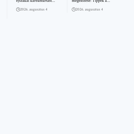
éjszakai karbantartást…
megelőzése: Tippek a…
2026. augusztus 4
2026. augusztus 4