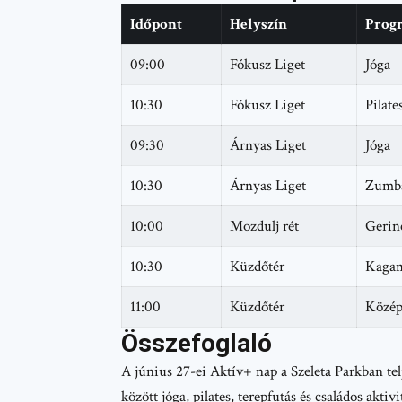
Időpont
Helyszín
Prog
09:00
Fókusz Liget
Jóga
10:30
Fókusz Liget
Pilate
09:30
Árnyas Liget
Jóga
10:30
Árnyas Liget
Zumba
10:00
Mozdulj rét
Gerin
10:30
Küzdőtér
Kagam
11:00
Küzdőtér
Közép
Összefoglaló
A június 27-ei Aktív+ nap a Szeleta Parkban tel
között jóga, pilates, terepfutás és családos akti