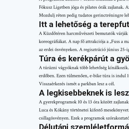
Fókusz Ligetben jóga és pilates órák zajlanak. 
Mozdulj réten pedig tudatos gerinctréningre leh
Itt a lehetőség a terepf
A Küzdőtéren harcművészeti bemutatók várják 
koreográfiákat. A nap fő attrakciója a „Fuss a 
az erdei ösvényeken. A regisztráció június 25-i
Túra és kerékpárút a gy
A túrázni vágyóknak több lehetőség kínálkozik.
erdőben. Ezen túlmenően, e-bike túra is indul 10
Visszaérkezés ismét a parkban lesz a cél.
A legkisebbeknek is lesz
A gyerekprogramok 10 és 13 óra között zajlanak
Luca és Kókány történetei kifestő mesekönyvet
csillagösvényen. Ezek a programok szórakoztatóa
Délutáni szemléletformá