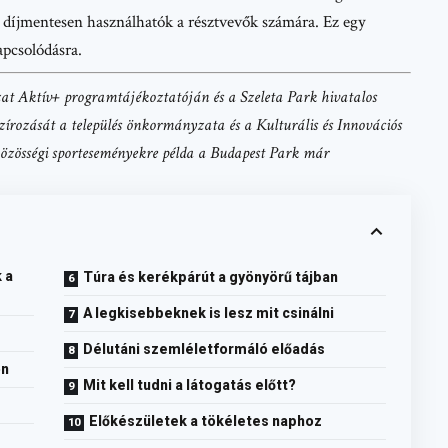
i díjmentesen használhatók a résztvevők számára. Ez egy
apcsolódásra.
zat Aktív+ programtájékoztatóján és a Szeleta Park hivatalos
ozását a település önkormányzata és a Kulturális és Innovációs
közösségi sporteseményekre példa a Budapest Park már
 a
Túra és kerékpárút a gyönyörű tájban
A legkisebbeknek is lesz mit csinálni
Délutáni szemléletformáló előadás
on
Mit kell tudni a látogatás előtt?
Előkészületek a tökéletes naphoz