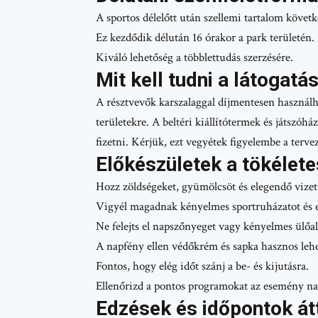
A sportos délelőtt után szellemi tartalom követ
Ez kezdődik délután 16 órakor a park területén.
Kiváló lehetőség a többlettudás szerzésére.
Mit kell tudni a látogatás
A résztvevők karszalaggal díjmentesen használha
területekre. A beltéri kiállítótermek és játszóhá
fizetni. Kérjük, ezt vegyétek figyelembe a terve
Előkészületek a tökélet
Hozz zöldségeket, gyümölcsöt és elegendő vize
Vigyél magadnak kényelmes sportruházatot és 
Ne felejts el napszőnyeget vagy kényelmes ülőa
A napfény ellen védőkrém és sapka hasznos lehe
Fontos, hogy elég időt szánj a be- és kijutásra.
Ellenőrizd a pontos programokat az esemény na
Edzések és időpontok át