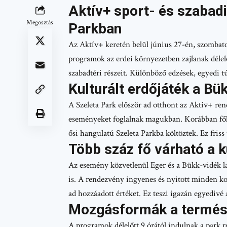
Aktív+ sport- és szabad
Megosztás
Parkban
Az Aktív+ keretén belül június 27-én, szombato
programok az erdei környezetben zajlanak délel
szabadtéri részeit. Különböző edzések, egyedi 
Kulturált erdőjáték a Bü
A Szeleta Park először ad otthont az Aktív+ r
eseményeket foglalnak magukban. Korábban főle
ősi hangulatú Szeleta Parkba költöztek. Ez friss 
Több száz fő várható a 
Az esemény közvetlenül Eger és a Bükk-vidék lakó
is. A rendezvény ingyenes és nyitott minden ko
ad hozzáadott értéket. Ez teszi igazán egyedivé 
Mozgásformák a termés
A programok délelőtt 9 órától indulnak a park 