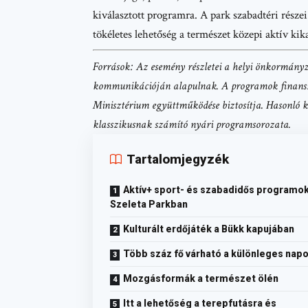
kiválasztott programra. A park szabadtéri része
tökéletes lehetőség a természet közepi aktív kik
Források: Az esemény részletei a helyi önkormány
kommunikációján alapulnak. A programok finanszír
Minisztérium együttműködése biztosítja. Hasonló 
klasszikusnak számító nyári programsorozata.
Tartalomjegyzék
Aktív+ sport- és szabadidős programok
Szeleta Parkban
Kulturált erdőjáték a Bükk kapujában
Több száz fő várható a különleges nap
Mozgásformák a természet ölén
Itt a lehetőség a terepfutásra és