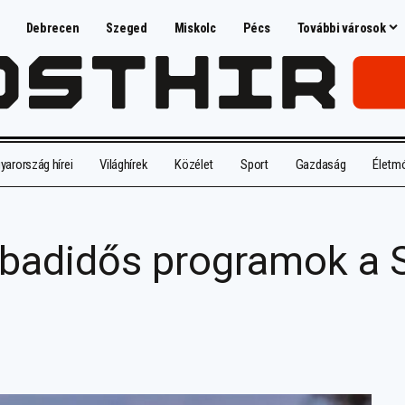
Debrecen
Szeged
Miskolc
Pécs
További városok
arország hírei
Világhírek
Közélet
Sport
Gazdaság
Életm
zabadidős programok a 