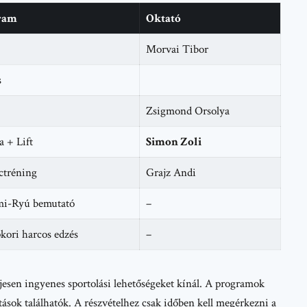
ram
Oktató
Morvai Tibor
s
Zsigmond Orsolya
 + Lift
Simon Zoli
ctréning
Grajz Andi
i-Ryú bemutató
–
kori harcos edzés
–
jesen ingyenes sportolási lehetőségeket kínál. A programok
vitások találhatók. A részvételhez csak időben kell megérkezni a