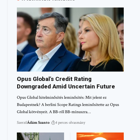
Opus Global’s Credit Rating
Downgraded Amid Uncertain Future
Opus Global hitelminősítés leminősítés: Mit jelent ez
Budapestnek? A berlini Scope Ratings leminősítette az Opus
Global kötvényeit. A BB-ről BB-mínuszra…
Szerző
Ádám Szanto
4 perces olvasmány