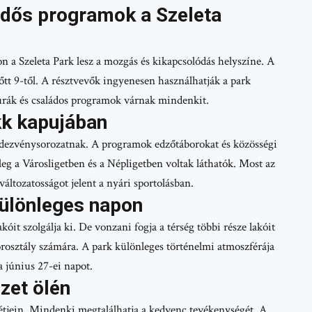
idős programok a Szeleta
n a Szeleta Park lesz a mozgás és kikapcsolódás helyszíne. A
őtt 9-től. A résztvevők ingyenesen használhatják a park
túrák és családos programok várnak mindenkit.
kk kapujában
endezvénysorozatnak. A programok edzőtáborokat és közösségi
g a Városligetben és a Népligetben voltak láthatók. Most az
változatosságot jelent a nyári sportolásban.
különleges napon
it szolgálja ki. De vonzani fogja a térség többi része lakóit
rosztály számára. A park különleges történelmi atmoszférája
a június 27-ei napot.
zet ölén
rétjein. Mindenki megtalálhatja a kedvenc tevékenységét. A