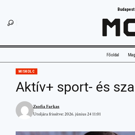
Budapest
Főoldal
Magy
MISKOLC
Aktív+ sport- és s
Zsofia Farkas
Utoljára frissítve: 2026. június 24 11:01