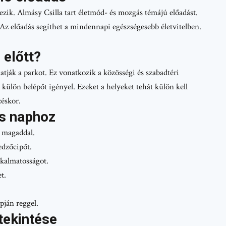
kezik. Almásy Csilla tart életmód- és mozgás témájú előadást.
 Az előadás segíthet a mindennapi egészségesebb életvitelben.
 előtt?
tják a parkot. Ez vonatkozik a közösségi és szabadtéri
z külön belépőt igényel. Ezeket a helyeket tehát külön kell
zéskor.
es naphoz
t magaddal.
edzőcipőt.
lkalmatosságot.
t.
pján reggel.
tekintése