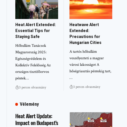
Heat Alert Extended:
Heatwave Alert
Essential Tips for
Extended:
Staying Safe
Precautions for
Hungarian Cities
Hőhullám Tanácsok
A tartós hőhullám
Magyarország 2025:
veszélyezteti a magyar
Egészségvédelem és
városi lakosságot A
Kollektív Felelősség Az
hőségriasztás péntekig tart,
országos tisztifőorvos
…
péntek…
3 perces olvasmány
3 perces olvasmány
Vélemény
Heat Alert Update:
Impact on Budapest’s