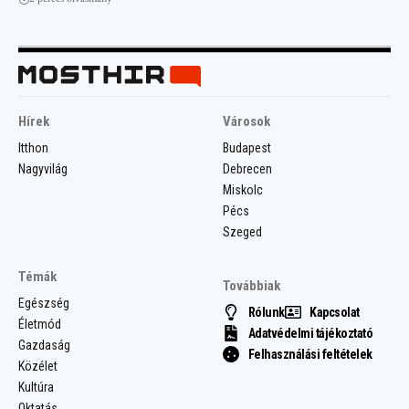
Hírek
Városok
Itthon
Budapest
Nagyvilág
Debrecen
Miskolc
Pécs
Szeged
Témák
Továbbiak
Egészség
Rólunk
Kapcsolat
Életmód
Adatvédelmi tájékoztató
Gazdaság
Felhasználási feltételek
Közélet
Kultúra
Oktatás