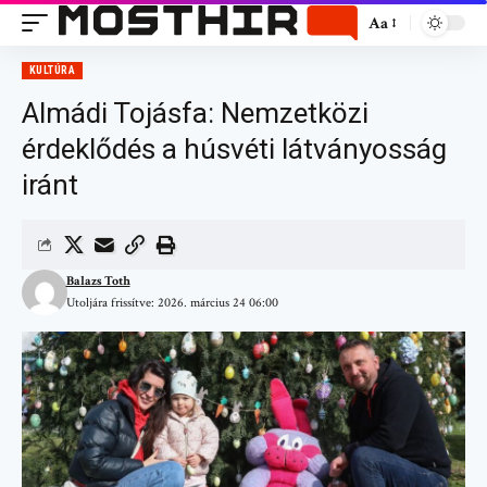
Aa
KULTÚRA
Almádi Tojásfa: Nemzetközi
érdeklődés a húsvéti látványosság
iránt
Balazs Toth
Utoljára frissítve: 2026. március 24 06:00