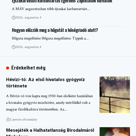
Éjszakai vasúti karbantartás Egerben: Zajhatások várhatók
A MÁV augusztusban több éjszakai karbantartást…
2026. augusztus 4
Hogyan előzzük meg a hőgutát a hőségriadó alatt?
Hőguta megelőzése Hőguta megelőzése: Tippek a…
2026. augusztus 4
Érdekelhet még
Hévízi-tó: Az első hivatalos gyógyvíz
története
A Hévízi-tó vize kapta meg 1930-ban elsőként hazánkban
a hivatalos gyógyvíz minősítést, amely mérföldkő volt a
magyar fürdőkultúra történetében. Az…
2 perces olvasmány
Mesejáték a Halhatatlanság Birodalmáról