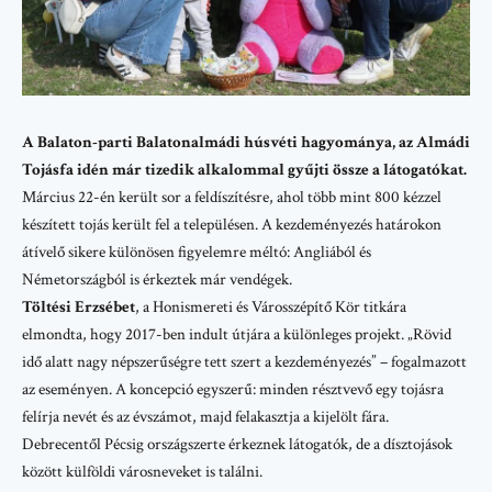
A Balaton-parti Balatonalmádi húsvéti hagyománya, az Almádi
Tojásfa idén már tizedik alkalommal gyűjti össze a látogatókat.
Március 22-én került sor a feldíszítésre, ahol több mint 800 kézzel
készített tojás került fel a településen. A kezdeményezés határokon
átívelő sikere különösen figyelemre méltó:
Angliából
és
Németországból
is érkeztek már vendégek.
Töltési Erzsébet
, a Honismereti és Városszépítő Kör titkára
elmondta, hogy 2017-ben indult útjára a különleges projekt. „Rövid
idő alatt nagy népszerűségre tett szert a kezdeményezés” – fogalmazott
az eseményen. A koncepció egyszerű: minden résztvevő egy tojásra
felírja nevét és az évszámot, majd felakasztja a kijelölt fára.
Debrecentől
Pécsig
országszerte érkeznek látogatók, de a dísztojások
között külföldi városneveket is találni.