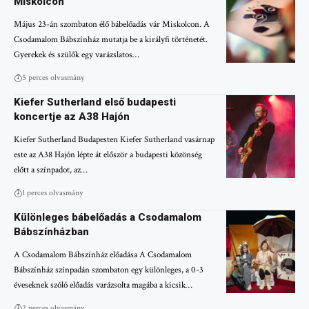
Miskolcon
Május 23-án szombaton élő bábelőadás vár Miskolcon. A
Csodamalom Bábszínház mutatja be a királyfi történetét.
Gyerekek és szülők egy varázslatos…
5 perces olvasmány
Kiefer Sutherland első budapesti
koncertje az A38 Hajón
Kiefer Sutherland Budapesten Kiefer Sutherland vasárnap
este az A38 Hajón lépte át először a budapesti közönség
előtt a színpadot, az…
1 perces olvasmány
Különleges bábelőadás a Csodamalom
Bábszínházban
A Csodamalom Bábszínház előadása A Csodamalom
Bábszínház színpadán szombaton egy különleges, a 0-3
éveseknek szóló előadás varázsolta magába a kicsik…
2 perces olvasmány