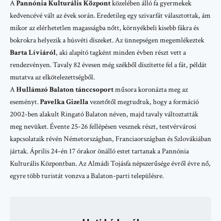
A
Pannónia Kulturális Központ
közelében álló fa gyermekek
kedvencévé vált az évek során. Eredetileg egy szivarfát választottak, ám
mikor az elérhetetlen magasságba nőtt, környékbeli kisebb fákra és
bokrokra helyezik a húsvéti díszeket. Az ünnepségen megemlékeztek
Barta Líviáról
, aki alapító tagként minden évben részt vett a
rendezvényen. Tavaly 82 évesen még székből díszítette fel a fát, példát
mutatva az elkötelezettségből.
A
Hullámzó Balaton tánccsoport
műsora koronázta meg az
eseményt.
Pavelka Gizella
vezetőtől megtudtuk, hogy a formáció
2002-ben alakult Ringató Balaton néven, majd tavaly változtatták
meg nevüket. Évente 25-26 fellépésen vesznek részt, testvérvárosi
kapcsolataik révén
Németországban
,
Franciaországban
és
Szlovákiában
jártak. Április 24-én 17 órakor önálló estet tartanak a Pannónia
Kulturális Központban. Az Almádi Tojásfa népszerűsége évről évre nő,
egyre több turistát vonzva a
Balaton
-parti településre.