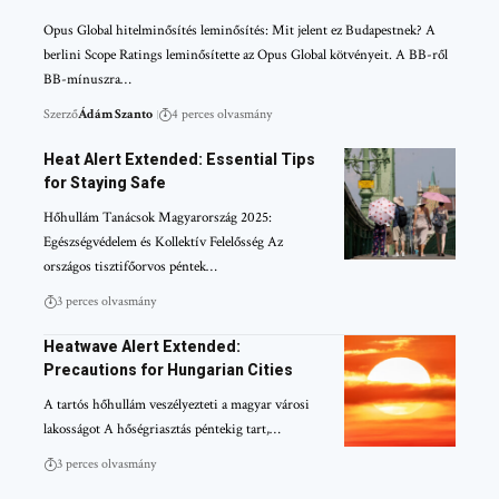
Opus Global hitelminősítés leminősítés: Mit jelent ez Budapestnek? A
berlini Scope Ratings leminősítette az Opus Global kötvényeit. A BB-ről
BB-mínuszra…
Szerző
Ádám Szanto
4 perces olvasmány
Heat Alert Extended: Essential Tips
for Staying Safe
Hőhullám Tanácsok Magyarország 2025:
Egészségvédelem és Kollektív Felelősség Az
országos tisztifőorvos péntek…
3 perces olvasmány
Heatwave Alert Extended:
Precautions for Hungarian Cities
A tartós hőhullám veszélyezteti a magyar városi
lakosságot A hőségriasztás péntekig tart,…
3 perces olvasmány