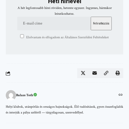
Heti hírlevél
A hét legfontosabb hírei röviden, hetente egyszer. Ingyenes, bármikor
leiratkozhatsz.
Elolvastam és elfogadom az Általános Szerződési Feltételeket
Balazs Toth
Helyi klubok, utánpótlás és országos bajnokságok. Élő tudósítások, gyors összefoglalók
és interjúk a pálya széléről — tárgyilagosan, szenvedéllyel.