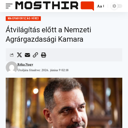
Aa
MAGYARORSZÁG HÍREI
Átvilágítás előtt a Nemzeti
Agrárgazdasági Kamara
Réka Nagy
Utoljára frissítve: 2026. június 9 02:18