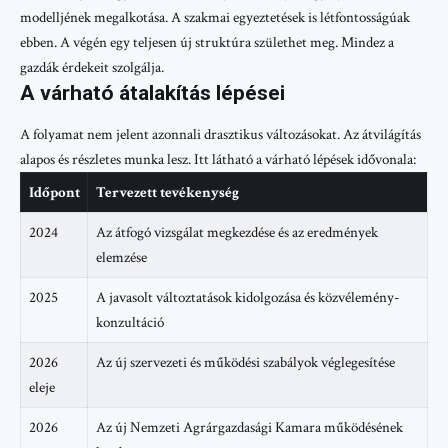
modelljének megalkotása. A szakmai egyeztetések is létfontosságúak
ebben. A végén egy teljesen új struktúra születhet meg. Mindez a
gazdák érdekeit szolgálja.
A várható átalakítás lépései
A folyamat nem jelent azonnali drasztikus változásokat. Az átvilágítás
alapos és részletes munka lesz. Itt látható a várható lépések idővonala:
Időpont
Tervezett tevékenység
2024
Az átfogó vizsgálat megkezdése és az eredmények
elemzése
2025
A javasolt változtatások kidolgozása és közvélemény-
konzultáció
2026
Az új szervezeti és működési szabályok véglegesítése
eleje
2026
Az új Nemzeti Agrárgazdasági Kamara működésének