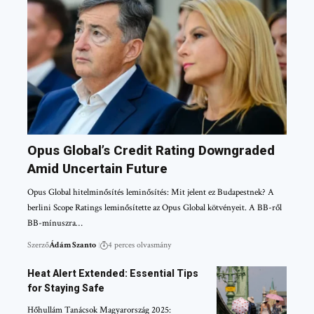
Opus Global’s Credit Rating Downgraded
Amid Uncertain Future
Opus Global hitelminősítés leminősítés: Mit jelent ez Budapestnek? A
berlini Scope Ratings leminősítette az Opus Global kötvényeit. A BB-ről
BB-mínuszra…
Szerző
Ádám Szanto
4 perces olvasmány
Heat Alert Extended: Essential Tips
for Staying Safe
Hőhullám Tanácsok Magyarország 2025: