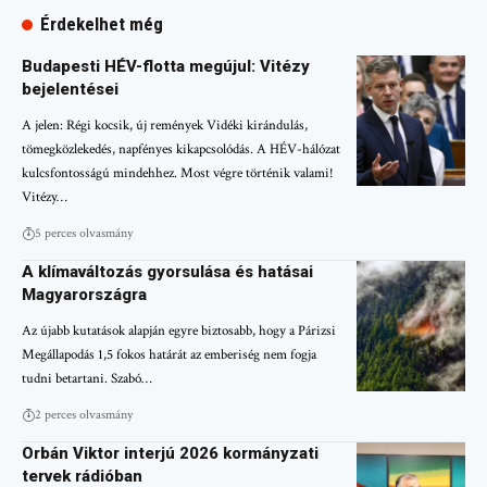
Érdekelhet még
Budapesti HÉV-flotta megújul: Vitézy
bejelentései
A jelen: Régi kocsik, új remények Vidéki kirándulás,
tömegközlekedés, napfényes kikapcsolódás. A HÉV-hálózat
kulcsfontosságú mindehhez. Most végre történik valami!
Vitézy…
5 perces olvasmány
A klímaváltozás gyorsulása és hatásai
Magyarországra
Az újabb kutatások alapján egyre biztosabb, hogy a Párizsi
Megállapodás 1,5 fokos határát az emberiség nem fogja
tudni betartani. Szabó…
2 perces olvasmány
Orbán Viktor interjú 2026 kormányzati
tervek rádióban