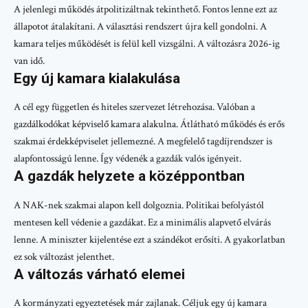
A jelenlegi működés átpolitizáltnak tekinthető. Fontos lenne ezt az
állapotot átalakítani. A választási rendszert újra kell gondolni. A
kamara teljes működését is felül kell vizsgálni. A változásra 2026-ig
van idő.
Egy új kamara kialakulása
A cél egy független és hiteles szervezet létrehozása. Valóban a
gazdálkodókat képviselő kamara alakulna. Átlátható működés és erős
szakmai érdekképviselet jellemezné. A megfelelő tagdíjrendszer is
alapfontosságú lenne. Így védenék a gazdák valós igényeit.
A gazdák helyzete a középpontban
A NAK-nek szakmai alapon kell dolgoznia. Politikai befolyástól
mentesen kell védenie a gazdákat. Ez a minimális alapvető elvárás
lenne. A miniszter kijelentése ezt a szándékot erősíti. A gyakorlatban
ez sok változást jelenthet.
A változás várható elemei
A kormányzati egyeztetések már zajlanak. Céljuk egy új kamara