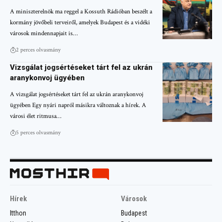
A miniszterelnök ma reggel a Kossuth Rádióban beszélt a
kormány jövőbeli terveiről, amelyek Budapest és a vidéki
városok mindennapjait is…
2 perces olvasmány
Vizsgálat jogsértéseket tárt fel az ukrán
aranykonvoj ügyében
A vizsgálat jogsértéseket tárt fel az ukrán aranykonvoj
ügyében Egy nyári napról másikra változnak a hírek. A
városi élet ritmusa…
5 perces olvasmány
Hírek
Városok
Itthon
Budapest