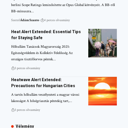
berlini Scope Ratings leminősítette az Opus Global kötvényeit. A BB-ről
BB-mínuszra…
Szerző
Ádám Szanto
4 perces olvasmány
Heat Alert Extended: Essential Tips
for Staying Safe
Hőhullám Tanácsok Magyarország 2025:
Egészségvédelem és Kollektív Felelősség Az
országos tisztifőorvos péntek…
3 perces olvasmány
Heatwave Alert Extended:
Precautions for Hungarian Cities
A tartós hőhullám veszélyezteti a magyar városi
lakosságot A hőségriasztás péntekig tart,…
3 perces olvasmány
Vélemény