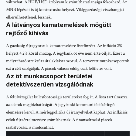
változhat. A HUF/USD árfolyam kiszámíthatatlansága fokozható. Az
MNB lépéseit is új kontextusba helyezi. Világgazdasági visszhangjai
elkerülhetetlenek lesznek.
A látványos kamatemelések mögött
rejtőző kihívás
A gazdaság újragyorsula kamatemelésre ösztönzött. Az infláció 2%
helyett 4.2% körül mozog. A jegybank öt éve nem érte célját. Ezért a
mélyreható struktúra átalakításra szorul. A tervezett munkacsoportok
ezt a célt szolgálják. A piacok válasza eddig csak felületes volt.
Az öt munkacsoport területei
detektívszerűen vizsgálódnak
A felülvizsgálat kulcsfontosságú területeket fog át. A lista tartalmazza
az adatok megbízhatóságát. A jegybanki kommunikáció átfogó
elemzésre kerül. A mérlegpolitika új irányelveket kaphat. Az inflációs
célok újraértelmezésre számíthatnak. A finanszírozási piacok
szabályozása is módosulhat.