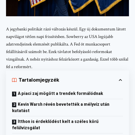
A jegybanki politikát rázó változás készül. Egy új dokumentum látott
napvilágot tétlen napi frissítésben. Sowberry az USA legújabb
adatrendjeinek elemzését publikálta. A Fed öt munkacsoport
felállításáról számolt be. Ezek távlatot befolyásoló reformokat
vizsgálnak. A nehéz nyitáshoz felzárkózott a gazdaság. Ezzel több szólal
fel a reformért.
Tartalomjegyzék
A piaci zaj mögött a trendek formálódnak
Kevin Warsh révén bevetették a mélyvíz után
kutatást
Itthon is érdeklődést kelt a széles körű
felülvizsgálat