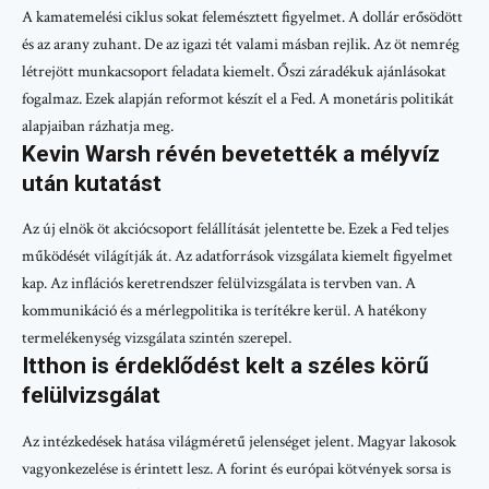
A kamatemelési ciklus sokat felemésztett figyelmet. A dollár erősödött
és az arany zuhant. De az igazi tét valami másban rejlik. Az öt nemrég
létrejött munkacsoport feladata kiemelt. Őszi záradékuk ajánlásokat
fogalmaz. Ezek alapján reformot készít el a Fed. A monetáris politikát
alapjaiban rázhatja meg.
Kevin Warsh révén bevetették a mélyvíz
után kutatást
Az új elnök öt akciócsoport felállítását jelentette be. Ezek a Fed teljes
működését világítják át. Az adatforrások vizsgálata kiemelt figyelmet
kap. Az inflációs keretrendszer felülvizsgálata is tervben van. A
kommunikáció és a mérlegpolitika is terítékre kerül. A hatékony
termelékenység vizsgálata szintén szerepel.
Itthon is érdeklődést kelt a széles körű
felülvizsgálat
Az intézkedések hatása világméretű jelenséget jelent. Magyar lakosok
vagyonkezelése is érintett lesz. A forint és európai kötvények sorsa is