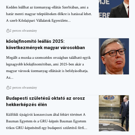
Kedden leállhat az üzemanyag-ellátás Szerbiában, ami a
határ menti magyar településeken élőkre is hatással lehet.
A szerb Kőolajipari Vállalatok Egyesülete…
2 perces olvasmány
kőolajfinomító leállás 2025:
következmények magyar városokban
Megállt a munka a szomszédos országban található egyik
legnagyobb kőolajfinomítóban, ami 2025-ben akár a
magyar városok üzemanyag-ellátását is befolyásolhatja.
Az…
2 perces olvasmány
Budapesti születésű oktató az orosz
hekkerképzés élén
Külföldi újságírói konzorcium által feltárt történet A
Bauman Egyetem és a GRU-képzés Bauman Egyetem
titkos GRU-képzésénél egy budapesti születésű férfi…