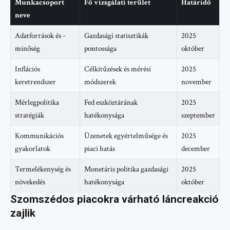
Munkacsoport
Fő vizsgálati terület
Határidő
neve
Adatforrások és -
Gazdasági statisztikák
2025
minőség
pontossága
október
Inflációs
Célkitűzések és mérési
2025
keretrendszer
módszerek
november
Mérlegpolitika
Fed eszköztárának
2025
stratégiák
hatékonysága
szeptember
Kommunikációs
Üzenetek egyértelműsége és
2025
gyakorlatok
piaci hatás
december
Termelékenység és
Monetáris politika gazdasági
2025
növekedés
hatékonysága
október
Szomszédos piacokra várható láncreakció
zajlik