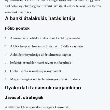
eszköztár új lehetőségeket teremt. Az átalakulásra felkészülés fontos
mindenki számára.
A banki átalakulás hatáslistája
Főbb pontok
A monetáris politika átalakulása kerül figyelembe
A kötvénypiaci hozamok átstrukturálódása várható
A dollár irányultsága új értelmezést kaphat
Inflációs trendek hosszú távon módosulnak
Globális tőkeáramlás új irányt vehet
Magyar megtakarítási lehetőségek átalakulhatnak
Gyakorlati tanácsok napjainkban
Javasolt stratégiák
A változásokhoz igazodó stratégiák kiemeltek.