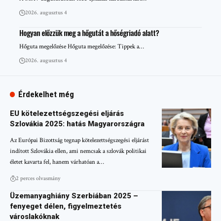
2026. augusztus 4
Hogyan előzzük meg a hőgutát a hőségriadó alatt?
Hőguta megelőzése Hőguta megelőzése: Tippek a…
2026. augusztus 4
Érdekelhet még
EU kötelezettségszegési eljárás
Szlovákia 2025: hatás Magyarországra
Az Európai Bizottság tegnap kötelezettségszegési eljárást
indított Szlovákia ellen, ami nemcsak a szlovák politikai
életet kavarta fel, hanem várhatóan a…
2 perces olvasmány
Üzemanyaghiány Szerbiában 2025 –
fenyeget délen, figyelmeztetés
városlakóknak