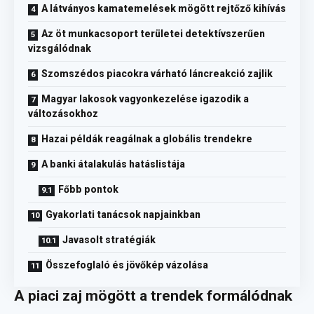
A látványos kamatemelések mögött rejtőző kihívás
Az öt munkacsoport területei detektívszerűen
vizsgálódnak
Szomszédos piacokra várható láncreakció zajlik
Magyar lakosok vagyonkezelése igazodik a
változásokhoz
Hazai példák reagálnak a globális trendekre
A banki átalakulás hatáslistája
Főbb pontok
Gyakorlati tanácsok napjainkban
Javasolt stratégiák
Összefoglaló és jövőkép vázolása
A piaci zaj mögött a trendek formálódnak