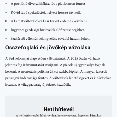
A portfólió diverzifikálása több platformon fontos.
Rövid távú spekulációk helyett hosszú táv kell.
A kamatváltozásokra kész tervet érdemes készíteni.
Ingyenes gazdasági hírlevelek előfizetése segíthet.
Szakértői vélemények figyelése további haszon lehet.
Összefoglaló és jövőkép vázolása
A Fed reformjai alapvetően változtatnak. A 2025 őszén várható
jelentés fog iránymutatást nyújtani. A piacok új egyensúlyt fognak
keresni. A monetáris politika új korszakba léphet. A magyar lakosok
pénzügyi tudatossága fontos. A változások lehetőségeket és kihívásokat
hoznak. A világgazdaság új fejezet kezdődik.
Heti hírlevél
A hét legfontosabb hírei röviden, hetente egyszer. Ingyenes, bármikor