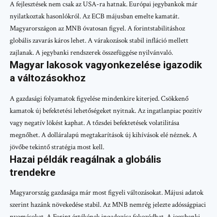
A fejlesztések nem csak az USA-ra hatnak. Európai jegybankok már
nyilatkoztak hasonlókról. Az ECB májusban emelte kamatát.
Magyarországon az MNB óvatosan figyel. A forintstabilitáshoz
globális zavarás káros lehet. A várakozások stabil infláció mellett
zajlanak. A jegybanki rendszerek összefüggése nyilvánvaló.
Magyar lakosok vagyonkezelése igazodik
a változásokhoz
A gazdasági folyamatok figyelése mindenkire kiterjed. Csökkenő
kamatok új befektetési lehetőségeket nyitnak. Az ingatlanpiac pozitív
vagy negatív lökést kaphat. A tőzsdei befektetések volatilitása
megnőhet. A dolláralapú megtakarítások új kihívások elé néznek. A
jövőbe tekintő stratégia most kell.
Hazai példák reagálnak a globális
trendekre
Magyarország gazdasága már most figyeli változásokat. Májusi adatok
szerint hazánk növekedése stabil. Az MNB nemrég jelezte adósságpiaci
nyomásokat. A Forint értékének ingadozása fokozódhat. A jegybanki