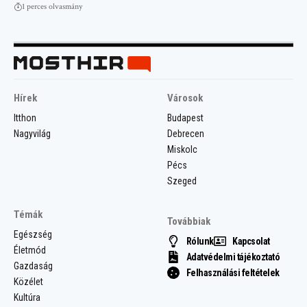
1 perces olvasmány
Hírek
Városok
Itthon
Budapest
Nagyvilág
Debrecen
Miskolc
Pécs
Szeged
Témák
Továbbiak
Egészség
Rólunk
Kapcsolat
Életmód
Adatvédelmi tájékoztató
Gazdaság
Felhasználási feltételek
Közélet
Kultúra