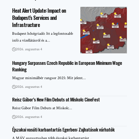
Heat Alert Update: Impact on
Budapest’s Services and
Infrastructure
Budapest hőségriadó: Itt a legfontosabb
infó a vízellátásról és a…
2026. augusztus 4
Hungary Surpasses Czech Republic in European Minimum Wage
Ranking
Magyar minimálbér rangsor 2025: Mit jelent…
2026. augusztus 4
Reisz Gábor’s New Film Debuts at Miskolc CineFest
Reisz Gábor Film Debuts at Miskolc…
2026. augusztus 4
Éjszakai vasúti karbantartás Egerben: Zajhatások várhatók
A MÁV augusztusban több éjszakai karbantartást…