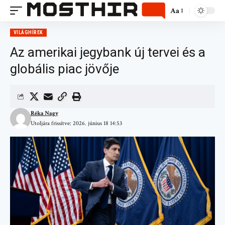
Aa
VILÁGHÍREK
Az amerikai jegybank új tervei és a
globális piac jövője
Réka Nagy
Utoljára frissítve: 2026. június 18 14:53