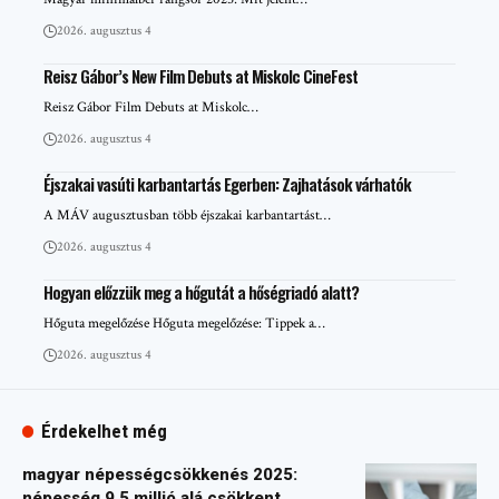
2026. augusztus 4
Reisz Gábor’s New Film Debuts at Miskolc CineFest
Reisz Gábor Film Debuts at Miskolc…
2026. augusztus 4
Éjszakai vasúti karbantartás Egerben: Zajhatások várhatók
A MÁV augusztusban több éjszakai karbantartást…
2026. augusztus 4
Hogyan előzzük meg a hőgutát a hőségriadó alatt?
Hőguta megelőzése Hőguta megelőzése: Tippek a…
2026. augusztus 4
Érdekelhet még
magyar népességcsökkenés 2025:
népesség 9,5 millió alá csökkent