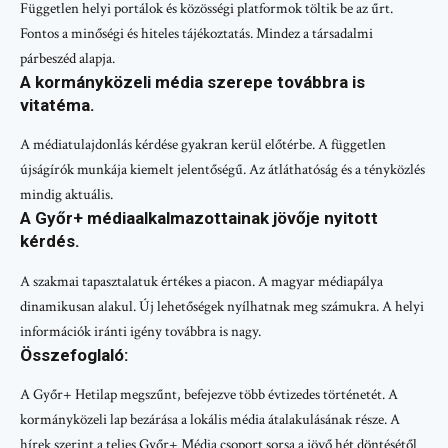
Független helyi portálok és közösségi platformok töltik be az űrt.
Fontos a minőségi és hiteles tájékoztatás. Mindez a társadalmi
párbeszéd alapja.
A kormányközeli média szerepe továbbra is
vitatéma.
A médiatulajdonlás kérdése gyakran kerül előtérbe. A független
újságírók munkája kiemelt jelentőségű. Az átláthatóság és a tényközlés
mindig aktuális.
A Győr+ médiaalkalmazottainak jövője nyitott
kérdés.
A szakmai tapasztalatuk értékes a piacon. A magyar médiapálya
dinamikusan alakul. Új lehetőségek nyílhatnak meg számukra. A helyi
információk iránti igény továbbra is nagy.
Összefoglaló:
A Győr+ Hetilap megszűnt, befejezve több évtizedes történetét. A
kormányközeli lap bezárása a lokális média átalakulásának része. A
hírek szerint a teljes Győr+ Média csoport sorsa a jövő hét döntésétől