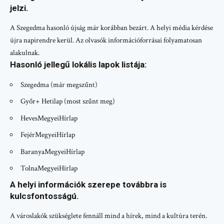
jelzi.
A Szegedma hasonló újság már korábban bezárt. A helyi média kérdése
újra napirendre kerül. Az olvasók információforrásai folyamatosan
alakulnak.
Hasonló jellegű lokális lapok listája:
Szegedma (már megszűnt)
Győr+ Hetilap (most szűnt meg)
HevesMegyeiHírlap
FejérMegyeiHírlap
BaranyaMegyeiHírlap
TolnaMegyeiHírlap
A helyi információk szerepe továbbra is
kulcsfontosságú.
A városlakók szükséglete fennáll mind a hírek, mind a kultúra terén.