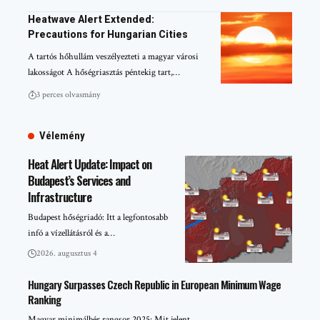
Heatwave Alert Extended:
Precautions for Hungarian Cities
A tartós hőhullám veszélyezteti a magyar városi
lakosságot A hőségriasztás péntekig tart,…
3 perces olvasmány
Vélemény
Heat Alert Update: Impact on
Budapest’s Services and
Infrastructure
Budapest hőségriadó: Itt a legfontosabb
infó a vízellátásról és a…
2026. augusztus 4
Hungary Surpasses Czech Republic in European Minimum Wage
Ranking
Magyar minimálbér rangsor 2025: Mit jelent…