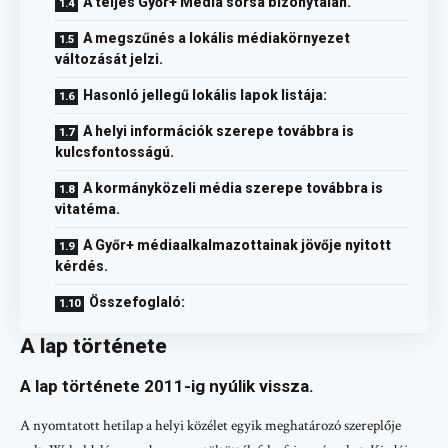
A teljes Győr+ Média sorsa bizonytalan.
A megszűnés a lokális médiakörnyezet
változását jelzi.
Hasonló jellegű lokális lapok listája:
A helyi információk szerepe továbbra is
kulcsfontosságú.
A kormányközeli média szerepe továbbra is
vitatéma.
A Győr+ médiaalkalmazottainak jövője nyitott
kérdés.
Összefoglaló:
A lap története
A lap története 2011-ig nyúlik vissza.
A nyomtatott hetilap a helyi közélet egyik meghatározó szereplője