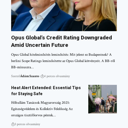
Opus Global’s Credit Rating Downgraded
Amid Uncertain Future
Opus Global hitelminősítés leminősítés: Mit jelent ez Budapestnek? A
berlini Scope Ratings leminősítette az Opus Global kötvényeit. A BB-ről
BB-mínuszra…
Szerző
Ádám Szanto
4 perces olvasmány
Heat Alert Extended: Essential Tips
for Staying Safe
Hőhullám Tanácsok Magyarország 2025:
Egészségvédelem és Kollektív Felelősség Az
országos tisztifőorvos péntek…
3 perces olvasmány