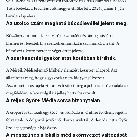
volt. Weboldalára rendszeresen töltötték fel a friss számokat. Kiadója
Tóth Rebeka, a Fidelitas volt megyei elnöke lett. 2026. január 1-jén
került a lap élére.
Az utolsó szám megható búcsúlevéllel jelent meg.
Köszönetet mondtak az olvasók bizalmáért és támogatásáért.
Elismerést fejeztek ki a szerzők és munkatársak munkája iránt. A
búcsúszó a közös történet véget értét jelezte.
A szerkesztési gyakorlatot korábban bírálták.
A Mérték Médiaelemző Műhely elemzést készített a lapról. Azt
állapította meg, hogy a gyakorlat nem kiegyensúlyozott.
Aszimmetrikus tájékoztatást valósított meg a politikai erővonalaknak
megfelelően. A közszolgálati jelleg háttérbe szorult.
A teljes Győr+ Média sorsa bizonytalan.
A csoportba tartozik egy tévé- és rádióadó is. Online tevékenységet is
folytattak. A dolgozók jövőjéről döntés születik. A döntő ülést a Győr-
Szol igazgatósága hívja össze.
A megszűnés a lokális médiakörnyezet változását