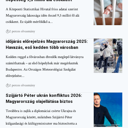
A Központi Statisztikai Hivatal friss adatai szerint
Magyarország lakossága idén ősszel 9,5 millió fő alá
csökkent. Ez újabb mérföldkő a…
2 perces olvasmány
időjárás előrejelzés Magyarország 2025:
Havazás, eső kedden több városban
Kedden reggel a fővárosban ébredők meglepő látványra
számíthatnak – az első hópelyhek már megérkeztek
Budapestre. Az Országos Meteorológiai Szolgálat
előrejelzése…
2 perces olvasmány
Szíjjártó Péter ukrán konfliktus 2026:
Magyarország olajellátása biztos
Továbbra is zajlik a diplomáciai csörte Ukrajna és
Magyarország között, miközben Szijjártó Péter
külgazdasági és külügyminiszter ma biztosította a