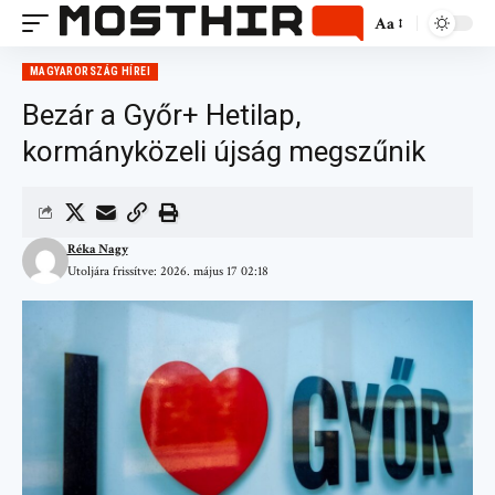
Aa
MAGYARORSZÁG HÍREI
Bezár a Győr+ Hetilap,
kormányközeli újság megszűnik
Réka Nagy
Utoljára frissítve: 2026. május 17 02:18