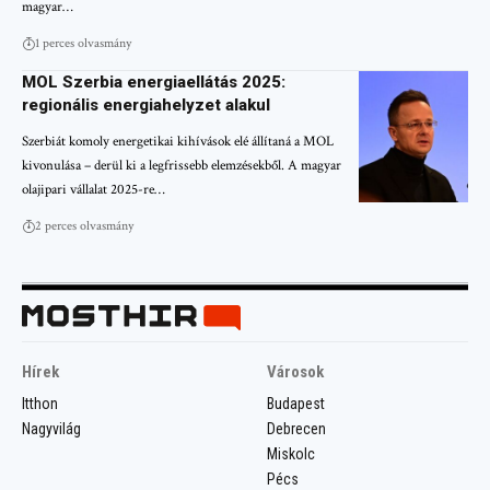
magyar…
1 perces olvasmány
MOL Szerbia energiaellátás 2025:
regionális energiahelyzet alakul
Szerbiát komoly energetikai kihívások elé állítaná a MOL
kivonulása – derül ki a legfrissebb elemzésekből. A magyar
olajipari vállalat 2025-re…
2 perces olvasmány
Hírek
Városok
Itthon
Budapest
Nagyvilág
Debrecen
Miskolc
Pécs