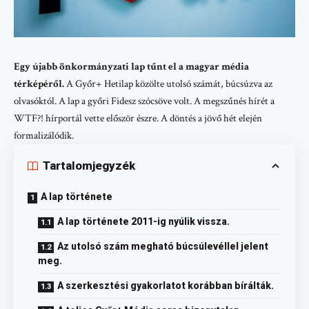
Egy újabb önkormányzati lap tűnt el a magyar média
térképéről.
A Győr+ Hetilap közölte utolsó számát, búcsúzva az
olvasóktól. A lap a győri Fidesz szócsöve volt. A megszűnés hírét a
WTF?! hírportál vette először észre. A döntés a jövő hét elején
formalizálódik.
Tartalomjegyzék
A lap története
A lap története 2011-ig nyúlik vissza.
Az utolsó szám megható búcsúlevéllel jelent
meg.
A szerkesztési gyakorlatot korábban bírálták.