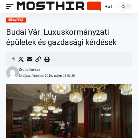
Aa
BUDAPEST
Budai Vár: Luxuskormányzati
épületek és gazdasági kérdések
Zsofia Farkas
Utoljára frissítve: 2026. május 15 03:30