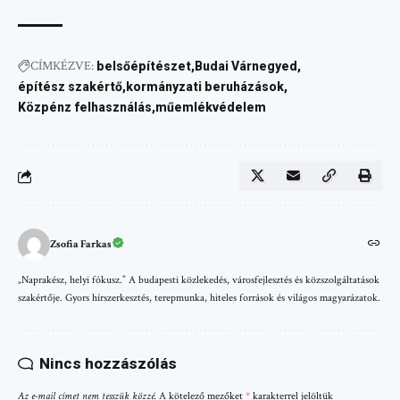
CÍMKÉZVE:
belsőépítészet
Budai Várnegyed
építész szakértő
kormányzati beruházások
Közpénz felhasználás
műemlékvédelem
Zsofia Farkas
„Naprakész, helyi fókusz.” A budapesti közlekedés, városfejlesztés és közszolgáltatások
szakértője. Gyors hírszerkesztés, terepmunka, hiteles források és világos magyarázatok.
Nincs hozzászólás
Az e-mail címet nem tesszük közzé.
A kötelező mezőket
*
karakterrel jelöltük