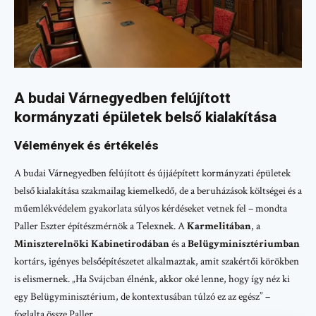
A budai Várnegyedben felújított
kormányzati épületek belső kialakítása
Vélemények és értékelés
A budai Várnegyedben felújított és újjáépített kormányzati épületek
belső kialakítása szakmailag kiemelkedő, de a beruházások költségei és a
műemlékvédelem gyakorlata súlyos kérdéseket vetnek fel – mondta
Paller Eszter építészmérnök a Telexnek. A
Karmelitában
, a
Miniszterelnöki Kabinetirodában
és a
Belügyminisztériumban
kortárs, igényes belsőépítészetet alkalmaztak, amit szakértői körökben
is elismernek. „Ha Svájcban élnénk, akkor oké lenne, hogy így néz ki
egy Belügyminisztérium, de kontextusában túlzó ez az egész” –
foglalta össze Paller.