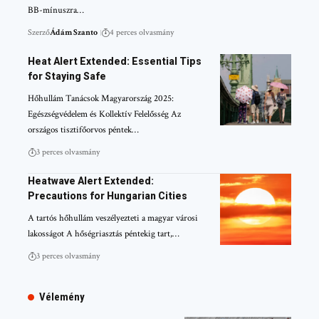
BB-mínuszra…
Szerző
Ádám Szanto
4 perces olvasmány
Heat Alert Extended: Essential Tips
for Staying Safe
Hőhullám Tanácsok Magyarország 2025:
Egészségvédelem és Kollektív Felelősség Az
országos tisztifőorvos péntek…
3 perces olvasmány
Heatwave Alert Extended:
Precautions for Hungarian Cities
A tartós hőhullám veszélyezteti a magyar városi
lakosságot A hőségriasztás péntekig tart,…
3 perces olvasmány
Vélemény