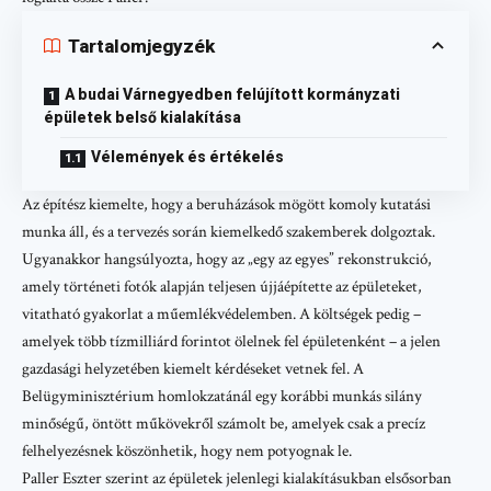
Tartalomjegyzék
A budai Várnegyedben felújított kormányzati
épületek belső kialakítása
Vélemények és értékelés
Az építész kiemelte, hogy a beruházások mögött komoly kutatási
munka áll, és a tervezés során kiemelkedő szakemberek dolgoztak.
Ugyanakkor hangsúlyozta, hogy az „egy az egyes” rekonstrukció,
amely történeti fotók alapján teljesen újjáépítette az épületeket,
vitatható gyakorlat a műemlékvédelemben. A költségek pedig –
amelyek több tízmilliárd forintot ölelnek fel épületenként – a jelen
gazdasági helyzetében kiemelt kérdéseket vetnek fel. A
Belügyminisztérium homlokzatánál egy korábbi munkás silány
minőségű, öntött műkövekről számolt be, amelyek csak a precíz
felhelyezésnek köszönhetik, hogy nem potyognak le.
Paller Eszter szerint az épületek jelenlegi kialakításukban elsősorban