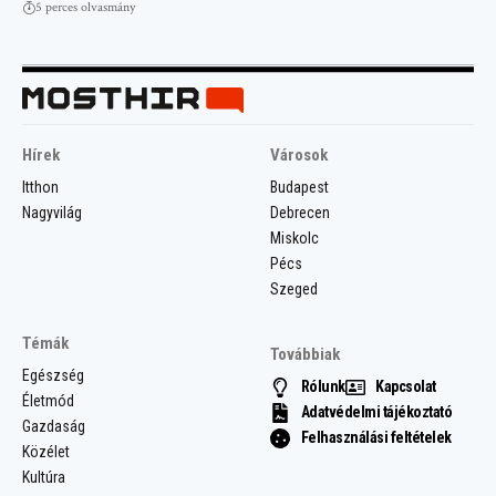
5 perces olvasmány
Hírek
Városok
Itthon
Budapest
Nagyvilág
Debrecen
Miskolc
Pécs
Szeged
Témák
Továbbiak
Egészség
Rólunk
Kapcsolat
Életmód
Adatvédelmi tájékoztató
Gazdaság
Felhasználási feltételek
Közélet
Kultúra