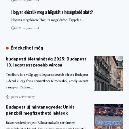
2026. augusztus 4
Hogyan előzzük meg a hőgutát a hőségriadó alatt?
Hőguta megelőzése Hőguta megelőzése: Tippek a…
2026. augusztus 4
Érdekelhet még
budapesti életminőség 2025: Budapest
13. legstresszesebb városa
Továbbra is a világ egyik legstresszesebb városa Budapest
– derül ki egy friss nemzetközi felmérésből, amely szerint
a magyar főváros…
1 perces olvasmány
Budapest új mintanegyede: Uniós
pénzből megfizethető lakások
Rákosrendező projekt Rákosrendezőn történelmi