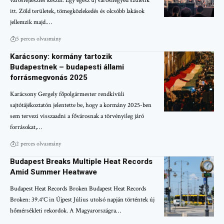
városfejlesztés készül. Egy egész új városnegyed születik
itt. Zöld területek, tömegközlekedés és olcsóbb lakások
jellemzik majd.…
5 perces olvasmány
Karácsony: kormány tartozik
Budapestnek – budapesti állami
forrásmegvonás 2025
Karácsony Gergely főpolgármester rendkívüli
sajtótájékoztatón jelentette be, hogy a kormány 2025-ben
sem tervezi visszaadni a fővárosnak a törvényileg járó
forrásokat,…
2 perces olvasmány
Budapest Breaks Multiple Heat Records
Amid Summer Heatwave
Budapest Heat Records Broken Budapest Heat Records
Broken: 39.4°C in Újpest Július utolsó napján történtek új
hőmérsékleti rekordok. A Magyarországra…