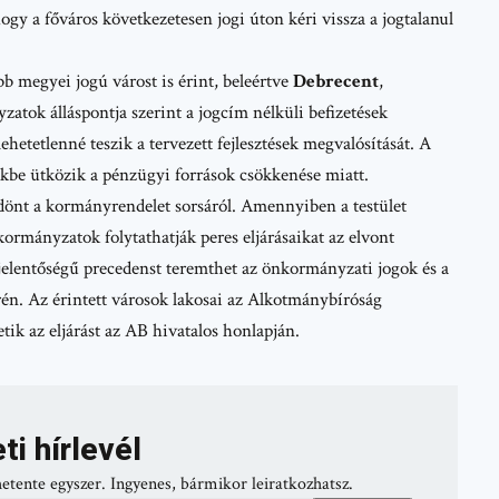
gy a főváros következetesen jogi úton kéri vissza a jogtalanul
bb megyei jogú várost is érint, beleértve
Debrecent
,
atok álláspontja szerint a jogcím nélküli befizetések
lehetetlenné teszik a tervezett fejlesztések megvalósítását. A
ekbe ütközik a pénzügyi források csökkenése miatt.
önt a kormányrendelet sorsáról. Amennyiben a testület
kormányzatok folytathatják peres eljárásaikat az elvont
 jelentőségű precedenst teremthet az önkormányzati jogok és a
rén. Az érintett városok lakosai az Alkotmánybíróság
tik az eljárást az
AB hivatalos honlapján
.
ti hírlevél
hetente egyszer. Ingyenes, bármikor leiratkozhatsz.