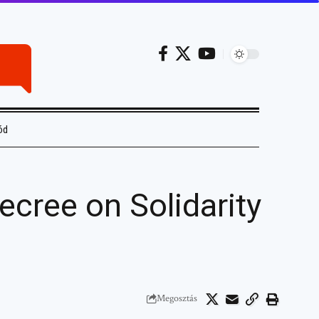
ód
cree on Solidarity
Megosztás