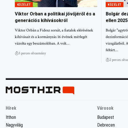
KÖZÉLET
KÖZÉLET
Viktor Orban a politikai jövőjéről és a
Bolgár de
generációs kihívásokról
ellen 202
Viktor Orbán a Fidesz sorsát, a fiatalok elérésének
Bolgár "agytrö
kihívásait és a kormányzás 16 évének mérlegét
dezinformációs
vázolta egy beszámolóban. A volt…
vizsgálatból. 
feltárt…
3 perces olvasmány
2 perces olv
Hírek
Városok
Itthon
Budapest
Nagyvilág
Debrecen