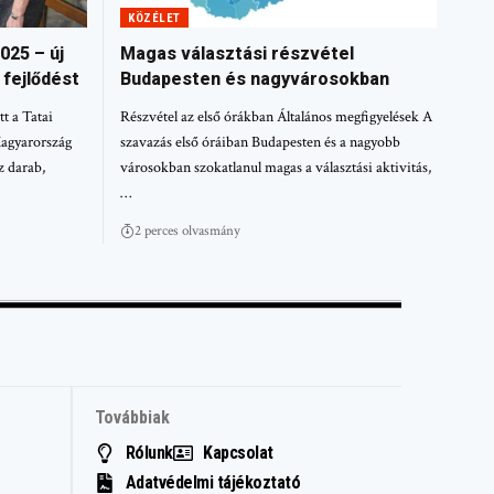
KÖZÉLET
025 – új
Magas választási részvétel
 fejlődést
Budapesten és nagyvárosokban
t a Tatai
Részvétel az első órákban Általános megfigyelések A
Magyarország
szavazás első óráiban Budapesten és a nagyobb
z darab,
városokban szokatlanul magas a választási aktivitás,
…
2 perces olvasmány
Továbbiak
Rólunk
Kapcsolat
Adatvédelmi tájékoztató