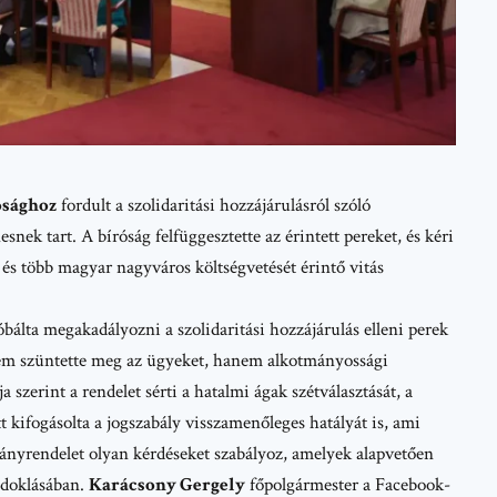
sághoz
fordult a szolidaritási hozzájárulásról szóló
ek tart. A bíróság felfüggesztette az érintett pereket, és kéri
és több magyar nagyváros költségvetését érintő vitás
álta megakadályozni a szolidaritási hozzájárulás elleni perek
nem szüntette meg az ügyeket, hanem alkotmányossági
 szerint a rendelet sérti a hatalmi ágak szétválasztását, a
tt kifogásolta a jogszabály visszamenőleges hatályát is, ami
ányrendelet olyan kérdéseket szabályoz, amelyek alapvetően
indoklásában.
Karácsony Gergely
főpolgármester a
Facebook-