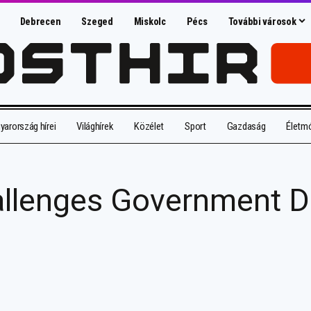
Debrecen
Szeged
Miskolc
Pécs
További városok
arország hírei
Világhírek
Közélet
Sport
Gazdaság
Életm
llenges Government De