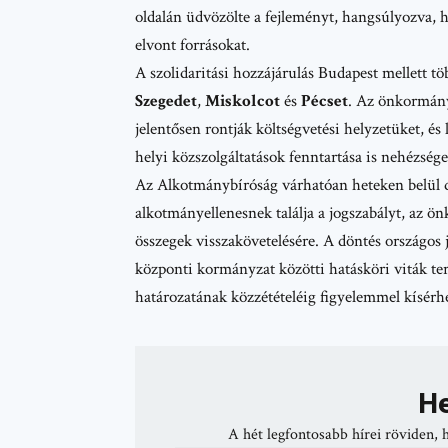
oldalán
üdvözölte a fejleményt, hangsúlyozva, ho
elvont forrásokat.
A szolidaritási hozzájárulás Budapest mellett tö
Szegedet
,
Miskolcot
és
Pécset
. Az önkormányz
jelentősen rontják költségvetési helyzetüket, és 
helyi közszolgáltatások fenntartása is nehézség
Az Alkotmánybíróság várhatóan heteken belül d
alkotmányellenesnek találja a jogszabályt, az ön
összegek visszakövetelésére. A döntés országos
központi kormányzat közötti hatásköri viták te
határozatának közzétételéig figyelemmel kísérhe
He
A hét legfontosabb hírei röviden, 