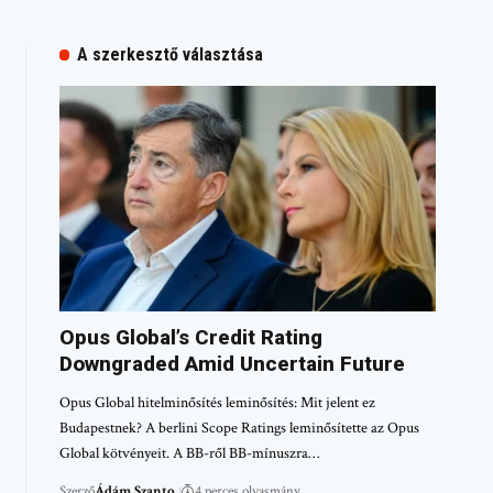
A szerkesztő választása
Opus Global’s Credit Rating
Downgraded Amid Uncertain Future
Opus Global hitelminősítés leminősítés: Mit jelent ez
Budapestnek? A berlini Scope Ratings leminősítette az Opus
Global kötvényeit. A BB-ről BB-mínuszra…
Szerző
Ádám Szanto
4 perces olvasmány