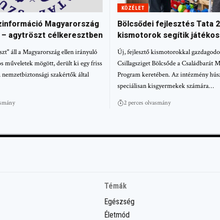
KÖZÉLET
zinformáció Magyarország
Bölcsődei fejlesztés Tata 2
5 – agytröszt célkeresztben
kismotorok segítik játékos
szt" áll a Magyarország ellen irányuló
Új, fejlesztő kismotorokkal gazdagodot
 műveletek mögött, derült ki egy friss
Csillagsziget Bölcsőde a Családbarát 
A nemzetbiztonsági szakértők által
Program keretében. Az intézmény hús
speciálisan kisgyermekek számára…
asmány
2 perces olvasmány
Témák
Egészség
Életmód