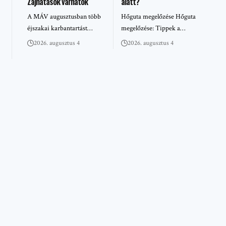
Zajhatások várhatók
alatt?
A MÁV augusztusban több
Hőguta megelőzése Hőguta
éjszakai karbantartást…
megelőzése: Tippek a…
2026. augusztus 4
2026. augusztus 4