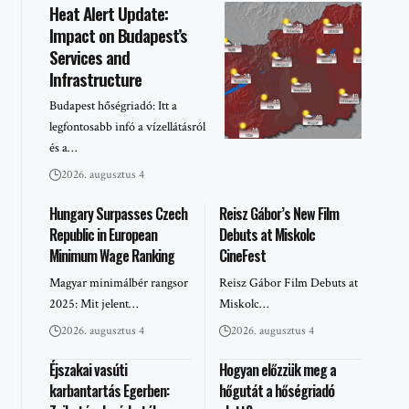
Heat Alert Update:
Impact on Budapest’s
Services and
Infrastructure
Budapest hőségriadó: Itt a
legfontosabb infó a vízellátásról
és a…
2026. augusztus 4
Hungary Surpasses Czech
Reisz Gábor’s New Film
Republic in European
Debuts at Miskolc
Minimum Wage Ranking
CineFest
Magyar minimálbér rangsor
Reisz Gábor Film Debuts at
2025: Mit jelent…
Miskolc…
2026. augusztus 4
2026. augusztus 4
Éjszakai vasúti
Hogyan előzzük meg a
karbantartás Egerben:
hőgutát a hőségriadó