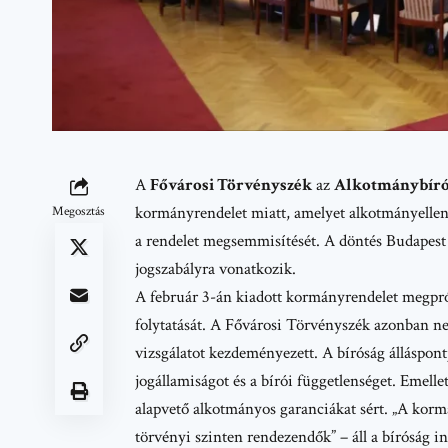
A
Fővárosi Törvényszék
az
Alkotmánybíró
kormányrendelet miatt, amelyet alkotmányellenesn
Megosztás
a rendelet megsemmisítését. A döntés Budapest 
jogszabályra vonatkozik.
A február 3-án kiadott kormányrendelet megprób
folytatását. A Fővárosi Törvényszék azonban 
vizsgálatot kezdeményezett. A bíróság álláspontja
jogállamiságot és a bírói függetlenséget. Emelle
alapvető alkotmányos garanciákat sért. „A korm
törvényi szinten rendezendők” – áll a bíróság 