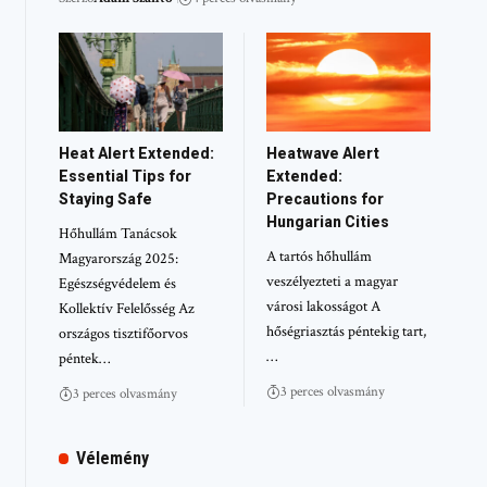
Heat Alert Extended:
Heatwave Alert
Essential Tips for
Extended:
Staying Safe
Precautions for
Hungarian Cities
Hőhullám Tanácsok
A tartós hőhullám
Magyarország 2025:
veszélyezteti a magyar
Egészségvédelem és
városi lakosságot A
Kollektív Felelősség Az
hőségriasztás péntekig tart,
országos tisztifőorvos
…
péntek…
3 perces olvasmány
3 perces olvasmány
Vélemény