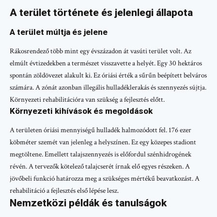
A terület története és jelenlegi állapota
A terület múltja és jelene
Rákosrendező több mint egy évszázadon át vasúti terület volt. Az
elmúlt évtizedekben a természet visszavette a helyét. Egy 30 hektáros
spontán zöldövezet alakult ki. Ez óriási érték a sűrűn beépített belváros
számára. A zónát azonban illegális hulladéklerakás és szennyezés sújtja.
Környezeti rehabilitációra van szükség a fejlesztés előtt.
Környezeti kihívások és megoldások
A területen óriási mennyiségű hulladék halmozódott fel. 176 ezer
köbméter szemét van jelenleg a helyszínen. Ez egy közepes stadiont
megtöltene. Emellett talajszennyezés is előfordul szénhidrogének
révén. A tervezők kötelező talajcserét írnak elő egyes részeken. A
jövőbeli funkció határozza meg a szükséges mértékű beavatkozást. A
rehabilitáció a fejlesztés első lépése lesz.
Nemzetközi példák és tanulságok