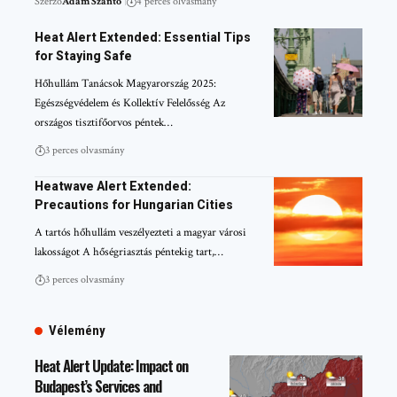
Szerző
Ádám Szanto
4 perces olvasmány
Heat Alert Extended: Essential Tips
for Staying Safe
Hőhullám Tanácsok Magyarország 2025:
Egészségvédelem és Kollektív Felelősség Az
országos tisztifőorvos péntek…
3 perces olvasmány
Heatwave Alert Extended:
Precautions for Hungarian Cities
A tartós hőhullám veszélyezteti a magyar városi
lakosságot A hőségriasztás péntekig tart,…
3 perces olvasmány
Vélemény
Heat Alert Update: Impact on
Budapest’s Services and