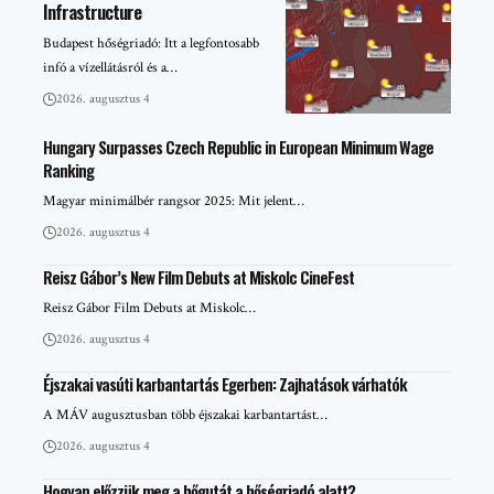
Infrastructure
Budapest hőségriadó: Itt a legfontosabb
infó a vízellátásról és a…
2026. augusztus 4
Hungary Surpasses Czech Republic in European Minimum Wage
Ranking
Magyar minimálbér rangsor 2025: Mit jelent…
2026. augusztus 4
Reisz Gábor’s New Film Debuts at Miskolc CineFest
Reisz Gábor Film Debuts at Miskolc…
2026. augusztus 4
Éjszakai vasúti karbantartás Egerben: Zajhatások várhatók
A MÁV augusztusban több éjszakai karbantartást…
2026. augusztus 4
Hogyan előzzük meg a hőgutát a hőségriadó alatt?