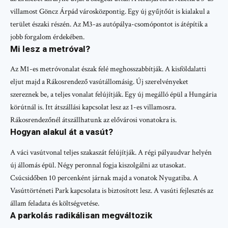
villamost Göncz Árpád városközpontig. Egy új gyűjtőút is kialakul a
terület északi részén. Az M3-as autópálya-csomópontot is átépítik a
jobb forgalom érdekében.
Mi lesz a metróval?
Az M1-es metróvonalat észak felé meghosszabbítják. A kisföldalatti
eljut majd a Rákosrendező vasútállomásig. Új szerelvényeket
szereznek be, a teljes vonalat felújítják. Egy új megálló épül a Hungária
körútnál is. Itt átszállási kapcsolat lesz az 1-es villamosra.
Rákosrendezőnél átszállhatunk az elővárosi vonatokra is.
Hogyan alakul át a vasút?
A váci vasútvonal teljes szakaszát felújítják. A régi pályaudvar helyén
új állomás épül. Négy peronnal fogja kiszolgálni az utasokat.
Csúcsidőben 10 percenként járnak majd a vonatok Nyugatiba. A
Vasúttörténeti Park kapcsolata is biztosított lesz. A vasúti fejlesztés az
állam feladata és költségvetése.
A parkolás radikálisan megváltozik