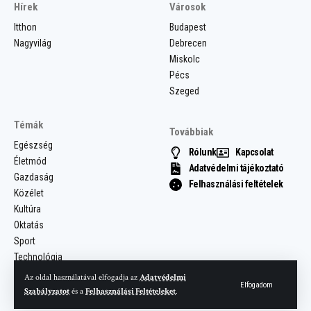
Hírek
Városok
Itthon
Budapest
Nagyvilág
Debrecen
Miskolc
Pécs
Szeged
Témák
Továbbiak
Egészség
Rólunk
Kapcsolat
Életmód
Adatvédelmi tájékoztató
Gazdaság
Felhasználási feltételek
Közélet
Kultúra
Oktatás
Sport
Technológia
Az oldal használatával elfogadja az
Adatvédelmi
Elfogadom
Szabályzatot
és a
Felhasználási Feltételeket
.
© 2025 Most Hír. Minden jog fenntartva.