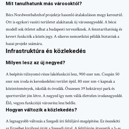
Mit tanulhatunk más városoktól?
Bécs Nordwestbahnhof projektje hasonló átalakuláson megy keresztül.
Ott is egykori vasúti területet alakítanak új városnegyeddé. A bécsi
modell sok ötletet adhat a budapesti tervezőknek. A fenntarthatóság és
kevert funkciók a közös jegy. A sikeres nemzetközi példák biztatóak a
hazai projekt számára.
Infrastruktúra és közlekedés
Milyen lesz az új negyed?
A beépítés túlnyomó része lakófunkció lesz, 900 ezer nm. Csupán 50
ezer nm iroda és kereskedelmi terület épül. 80 ezer nm-t kapnak a
közintézmények, iskolák és óvodák. Összesen 39 hektárnyi park és
sportterület jön létre. A negyed így nem válik élettelen irodanegyeddé.
Élő, vegyes funkciójú városrész lesz belőle.
Hogyan változik a közlekedés?
A legnagyobb változás a Szegedi úti felüljáró megépítése. Ez összeköti
az Erzsébet királyné útját a Szegedi úttal. A felüljárón átvezetik a 3-as