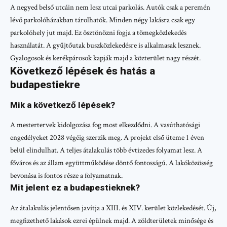
A negyed belső utcáin nem lesz utcai parkolás. Autók csak a peremén
lévő parkolóházakban tárolhatók. Minden négy lakásra csak egy
parkolóhely jut majd. Ez ösztönözni fogja a tömegközlekedés
használatát. A gyűjtőutak buszközlekedésre is alkalmasak lesznek.
Gyalogosok és kerékpárosok kapják majd a közterület nagy részét.
Következő lépések és hatás a
budapestiekre
Mik a következő lépések?
A mestertervek kidolgozása fog most elkezdődni. A vasúthatósági
engedélyeket 2028 végéig szerzik meg. A projekt első üteme 1 éven
belül elindulhat. A teljes átalakulás több évtizedes folyamat lesz. A
főváros és az állam együttműködése döntő fontosságú. A lakóközösség
bevonása is fontos része a folyamatnak.
Mit jelent ez a budapestieknek?
Az átalakulás jelentősen javítja a XIII. és XIV. kerület közlekedését. Új,
megfizethető lakások ezrei épülnek majd. A zöldterületek minősége és