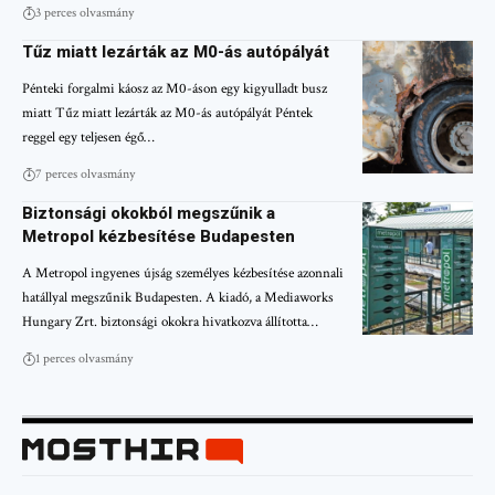
3 perces olvasmány
Tűz miatt lezárták az M0-ás autópályát
Pénteki forgalmi káosz az M0-áson egy kigyulladt busz
miatt Tűz miatt lezárták az M0-ás autópályát Péntek
reggel egy teljesen égő…
7 perces olvasmány
Biztonsági okokból megszűnik a
Metropol kézbesítése Budapesten
A Metropol ingyenes újság személyes kézbesítése azonnali
hatállyal megszűnik Budapesten. A kiadó, a Mediaworks
Hungary Zrt. biztonsági okokra hivatkozva állította…
1 perces olvasmány