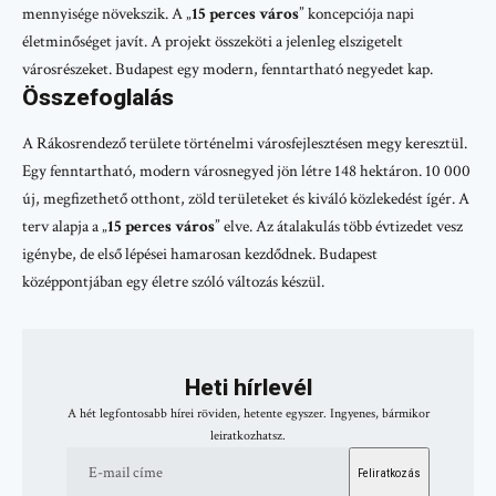
mennyisége növekszik. A „
15 perces város
” koncepciója napi
életminőséget javít. A projekt összeköti a jelenleg elszigetelt
városrészeket. Budapest egy modern, fenntartható negyedet kap.
Összefoglalás
A Rákosrendező területe történelmi városfejlesztésen megy keresztül.
Egy fenntartható, modern városnegyed jön létre 148 hektáron. 10 000
új, megfizethető otthont, zöld területeket és kiváló közlekedést ígér. A
terv alapja a „
15 perces város
” elve. Az átalakulás több évtizedet vesz
igénybe, de első lépései hamarosan kezdődnek. Budapest
középpontjában egy életre szóló változás készül.
Heti hírlevél
A hét legfontosabb hírei röviden, hetente egyszer. Ingyenes, bármikor
leiratkozhatsz.