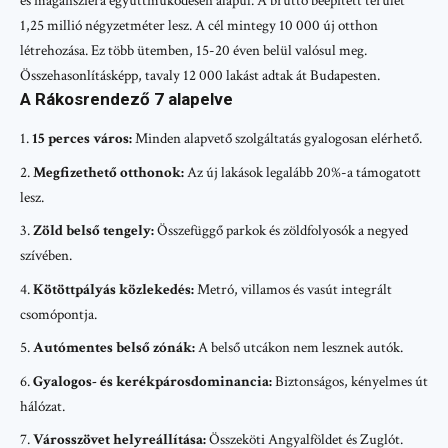
és magánszféra együttműködésén alapul. A bruttó beépített terület
1,25 millió négyzetméter lesz. A cél mintegy 10 000 új otthon
létrehozása. Ez több ütemben, 15-20 éven belül valósul meg.
Összehasonlításképp, tavaly 12 000 lakást adtak át Budapesten.
A Rákosrendező 7 alapelve
15 perces város:
Minden alapvető szolgáltatás gyalogosan elérhető.
Megfizethető otthonok:
Az új lakások legalább 20%-a támogatott
lesz.
Zöld belső tengely:
Összefüggő parkok és zöldfolyosók a negyed
szívében.
Kötöttpályás közlekedés:
Metró, villamos és vasút integrált
csomópontja.
Autómentes belső zónák:
A belső utcákon nem lesznek autók.
Gyalogos- és kerékpárosdominancia:
Biztonságos, kényelmes út
hálózat.
Városszövet helyreállítása:
Összeköti Angyalföldet és Zuglót.