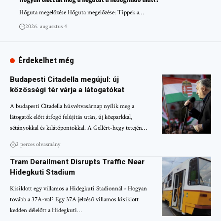
Hőguta megelőzése Hőguta megelőzése: Tippek a…
2026. augusztus 4
Érdekelhet még
Budapesti Citadella megújul: új
közösségi tér várja a látogatókat
A budapesti Citadella húsvétvasárnap nyílik meg a
látogatók előtt átfogó felújítás után, új közparkkal,
sétányokkal és kilátópontokkal. A Gellért-hegy tetején…
2 perces olvasmány
Tram Derailment Disrupts Traffic Near
Hidegkuti Stadium
Kisiklott egy villamos a Hidegkuti Stadionnál - Hogyan
tovább a 37A-val? Egy 37A jelzésű villamos kisiklott
kedden délelőtt a Hidegkuti…