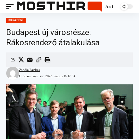
Aa
BUDAPEST
Budapest új városrésze:
Rákosrendező átalakulása
Zsofia Farkas
Utoljára frissítve: 2026. május 16 17:54