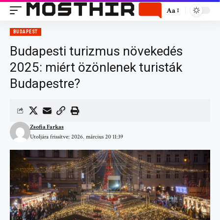
Aa
BUDAPEST
Budapesti turizmus növekedés
2025: miért özönlenek turisták
Budapestre?
Zsofia Farkas
Utoljára frissítve: 2026. március 20 11:39