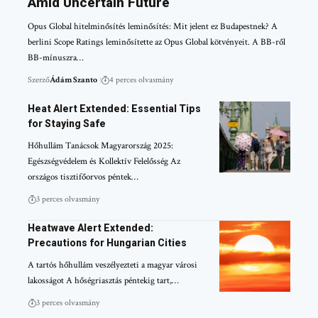
Amid Uncertain Future
Opus Global hitelminősítés leminősítés: Mit jelent ez Budapestnek? A
berlini Scope Ratings leminősítette az Opus Global kötvényeit. A BB-ről
BB-mínuszra…
Szerző
Ádám Szanto
4 perces olvasmány
Heat Alert Extended: Essential Tips
for Staying Safe
Hőhullám Tanácsok Magyarország 2025:
Egészségvédelem és Kollektív Felelősség Az
országos tisztifőorvos péntek…
3 perces olvasmány
Heatwave Alert Extended:
Precautions for Hungarian Cities
A tartós hőhullám veszélyezteti a magyar városi
lakosságot A hőségriasztás péntekig tart,…
3 perces olvasmány