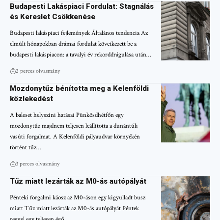
Budapesti Lakáspiaci Fordulat: Stagnálás
és Kereslet Csökkenése
Budapesti lakáspiaci fejlemények Általános tendencia Az
elmúlt hónapokban drámai fordulat következett be a
budapesti lakáspiacon: a tavalyi év rekorddrágulása után…
2 perces olvasmány
Mozdonytűz bénította meg a Kelenföldi
közlekedést
A baleset helyszíni hatásai Pünkösdhétfőn egy
mozdonytűz majdnem teljesen leállította a dunántúli
vasúti forgalmat. A Kelenföldi pályaudvar környékén
történt tűz…
3 perces olvasmány
Tűz miatt lezárták az M0-ás autópályát
Pénteki forgalmi káosz az M0-áson egy kigyulladt busz
miatt Tűz miatt lezárták az M0-ás autópályát Péntek
reggel egy teljesen égő…