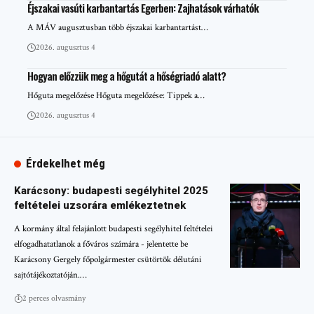
Éjszakai vasúti karbantartás Egerben: Zajhatások várhatók
A MÁV augusztusban több éjszakai karbantartást…
2026. augusztus 4
Hogyan előzzük meg a hőgutát a hőségriadó alatt?
Hőguta megelőzése Hőguta megelőzése: Tippek a…
2026. augusztus 4
Érdekelhet még
Karácsony: budapesti segélyhitel 2025
feltételei uzsorára emlékeztetnek
A kormány által felajánlott budapesti segélyhitel feltételei
elfogadhatatlanok a főváros számára - jelentette be
Karácsony Gergely főpolgármester csütörtök délutáni
sajtótájékoztatóján.…
2 perces olvasmány