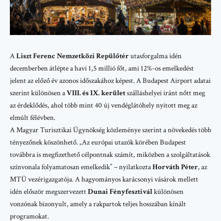
A
Liszt Ferenc Nemzetközi Repülőtér
utasforgalma idén
decemberben átlépte a havi 1,5 millió főt, ami 12%-os emelkedést
jelent az előző év azonos időszakához képest. A
Budapest Airport
adatai
szerint különösen a
VIII. és IX. kerület
szálláshelyei iránt nőtt meg
az érdeklődés, ahol több mint 40 új vendéglátóhely nyitott meg az
elmúlt félévben.
A
Magyar Turisztikai Ügynökség
közleménye szerint a növekedés több
tényezőnek köszönhető. „Az európai utazók körében Budapest
továbbra is megfizethető célpontnak számít, miközben a szolgáltatások
színvonala folyamatosan emelkedik” – nyilatkozta
Horváth Péter
, az
MTÜ vezérigazgatója. A hagyományos karácsonyi vásárok mellett
idén először megszervezett
Dunai Fényfesztivál
különösen
vonzónak bizonyult, amely a rakpartok teljes hosszában kínált
programokat.