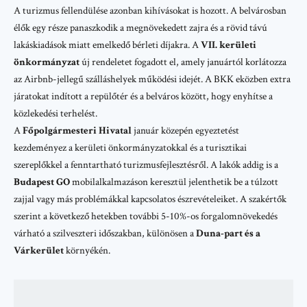
A turizmus fellendülése azonban kihívásokat is hozott. A belvárosban
élők egy része panaszkodik a megnövekedett zajra és a rövid távú
lakáskiadások miatt emelkedő bérleti díjakra. A
VII. kerületi
önkormányzat
új rendeletet fogadott el, amely januártól korlátozza
az
Airbnb
-jellegű szálláshelyek működési idejét. A
BKK
eközben extra
járatokat indított a repülőtér és a belváros között, hogy enyhítse a
közlekedési terhelést.
A
Főpolgármesteri Hivatal
január közepén egyeztetést
kezdeményez a kerületi önkormányzatokkal és a turisztikai
szereplőkkel a fenntartható turizmusfejlesztésről. A lakók addig is a
Budapest GO
mobilalkalmazáson keresztül jelenthetik be a túlzott
zajjal vagy más problémákkal kapcsolatos észrevételeiket. A szakértők
szerint a következő hetekben további 5-10%-os forgalomnövekedés
várható a szilveszteri időszakban, különösen a
Duna-part és a
Várkerület
környékén.