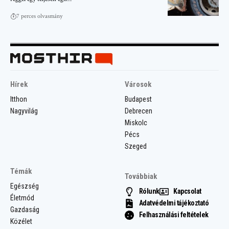
7 perces olvasmány
Hírek
Városok
Itthon
Budapest
Nagyvilág
Debrecen
Miskolc
Pécs
Szeged
Témák
Továbbiak
Egészség
Rólunk
Kapcsolat
Életmód
Adatvédelmi tájékoztató
Gazdaság
Felhasználási feltételek
Közélet