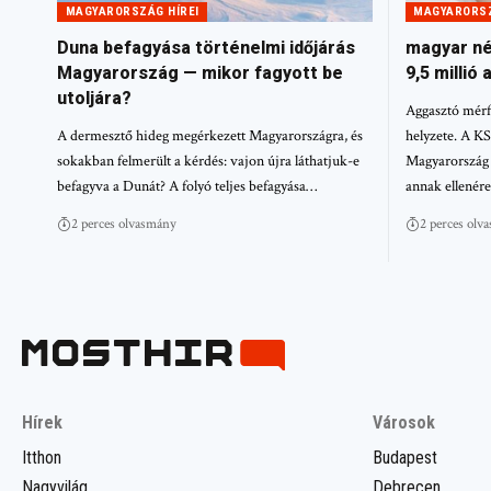
MAGYARORSZÁG HÍREI
MAGYARORSZ
Duna befagyása történelmi időjárás
magyar n
Magyarország — mikor fagyott be
9,5 millió
utoljára?
Aggasztó mérf
A dermesztő hideg megérkezett Magyarországra, és
helyzete. A KS
sokakban felmerült a kérdés: vajon újra láthatjuk-e
Magyarország l
befagyva a Dunát? A folyó teljes befagyása…
annak ellenér
2 perces olvasmány
2 perces olv
Hírek
Városok
Itthon
Budapest
Nagyvilág
Debrecen