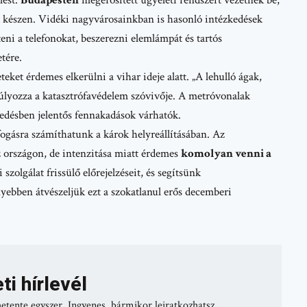
ak készen. Vidéki nagyvárosainkban is hasonló intézkedések
teni a telefonokat, beszerezni elemlámpát és tartós
tére.
teket érdemes elkerülni a vihar ideje alatt. „A lehulló ágak,
súlyozza a
katasztrófavédelem
szóvivője. A metróvonalak
kedésben jelentős fennakadások várhatók.
fogásra számíthatunk a károk helyreállításában. Az
az országon, de intenzitása miatt érdemes
komolyan venni a
szolgálat frissülő előrejelzéseit, és segítsünk
ebben átvészeljük ezt a szokatlanul erős decemberi
ti hírlevél
hetente egyszer. Ingyenes, bármikor leiratkozhatsz.