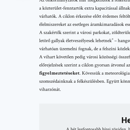
a közterület-fenntartók extra kapacitással álln
várhatók. A ciklon érkezése előtt érdemes feltöl
élelmiszereket az esetleges áramkimaradások ese
A szakértők szerint a városi parkokat, zöldterüle
letörő gallyak életveszélyesek lehetnek” – hang
várhatóan üzemelni fognak, de a felszíni közle
A vihart követően pedig városi közösségi össze
előrejelzések szerint a ciklon gyorsan átvonul 
figyelmeztetéseket
. Kövessük a meteorológiai 
szomszédainknak a felkészülésben. Együtt könny
viharzónát.
He
A hét legfontosabb hírei röviden, 