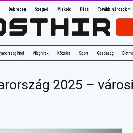
Debrecen
Szeged
Miskolc
Pécs
További városok
arország hírei
Világhírek
Közélet
Sport
Gazdaság
Életm
rország 2025 – városi 