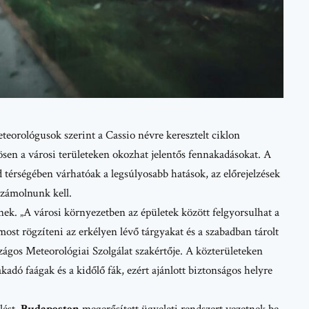
teorológusok szerint a Cassio névre keresztelt ciklon
en a városi területeken okozhat jelentős fennakadásokat. A
d
térségében várhatóak a legsúlyosabb hatások, az előrejelzések
számolnunk kell.
ek. „A városi környezetben az épületek között felgyorsulhat a
most rögzíteni az erkélyen lévő tárgyakat és a szabadban tárolt
zágos Meteorológiai Szolgálat
szakértője. A közterületeken
kadó faágak és a kidőlő fák, ezért ajánlott biztonságos helyre
lést.
Budapesten
megerősített ügyeleti rendszert vezetnek be,