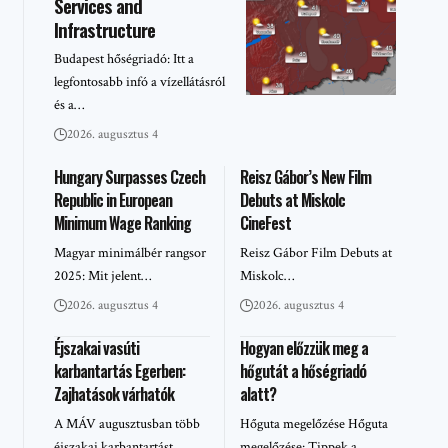
Services and
Infrastructure
Budapest hőségriadó: Itt a
legfontosabb infó a vízellátásról
és a…
2026. augusztus 4
Hungary Surpasses Czech
Reisz Gábor’s New Film
Republic in European
Debuts at Miskolc
Minimum Wage Ranking
CineFest
Magyar minimálbér rangsor
Reisz Gábor Film Debuts at
2025: Mit jelent…
Miskolc…
2026. augusztus 4
2026. augusztus 4
Éjszakai vasúti
Hogyan előzzük meg a
karbantartás Egerben:
hőgutát a hőségriadó
Zajhatások várhatók
alatt?
A MÁV augusztusban több
Hőguta megelőzése Hőguta
éjszakai karbantartást…
megelőzése: Tippek a…