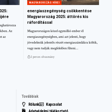
MAGYARORSZÁG HÍREI
025:
energiaszegénység csökkentése
őjére
Magyarország 2025: áttörés kis
ráfordítással
meghatározza
ekben. Az
Magyarországon közel egymillió ember él
nt az
energiaszegénységben, ami azt jelenti, hogy
jövedelmük jelentős részét energiaszámlákra költik,
vagy nem tudják megfelelően fűteni…
2 perces olvasmány
Továbbiak
Rólunk
Kapcsolat
Adatvédelmi tájékoztató