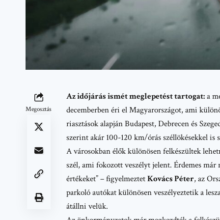
Az időjárás ismét meglepetést tartogat:
a me
decemberben éri el Magyarországot, ami különös
Megosztás
riasztások alapján
Budapest
,
Debrecen
és
Szege
szerint akár 100-120 km/órás széllökésekkel is 
A városokban élők különösen felkészültek lehetn
szél, ami fokozott veszélyt jelent. Érdemes már 
értékeket” – figyelmeztet
Kovács Péter
, az
Ors
parkoló autókat különösen veszélyeztetik a lesza
átállni velük.
Az önkormányzatok már megkezdték a felkészü