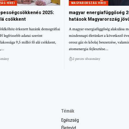
ÁG HÍREI
MAGYARORSZÁG HÍREI
épességcsökkenés 2025:
magyar energiafüggőség 2
 alá csökkent
hatások Magyarország jöv
öldkőhöz érkezett hazánk demográfiai
A magyar energiafüggőség alakulása 
H legfrissebb adatai szerint
mindennapi életünket a következő év
akossága 9,5 millió fő alá csökkent,
orosz gáz és kőolaj beszerzése, valami
e,…
atomenergia fejlesztése…
asmány
2 perces olvasmány
Témák
Egészség
Életmód