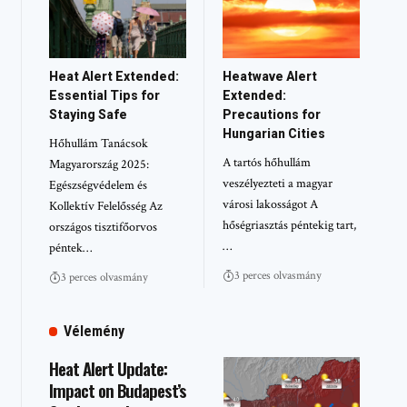
Heat Alert Extended:
Heatwave Alert
Essential Tips for
Extended:
Staying Safe
Precautions for
Hungarian Cities
Hőhullám Tanácsok
A tartós hőhullám
Magyarország 2025:
veszélyezteti a magyar
Egészségvédelem és
városi lakosságot A
Kollektív Felelősség Az
hőségriasztás péntekig tart,
országos tisztifőorvos
…
péntek…
3 perces olvasmány
3 perces olvasmány
Vélemény
Heat Alert Update:
Impact on Budapest’s