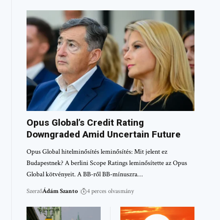
Opus Global’s Credit Rating
Downgraded Amid Uncertain Future
Opus Global hitelminősítés leminősítés: Mit jelent ez
Budapestnek? A berlini Scope Ratings leminősítette az Opus
Global kötvényeit. A BB-ről BB-mínuszra…
Szerző
Ádám Szanto
4 perces olvasmány