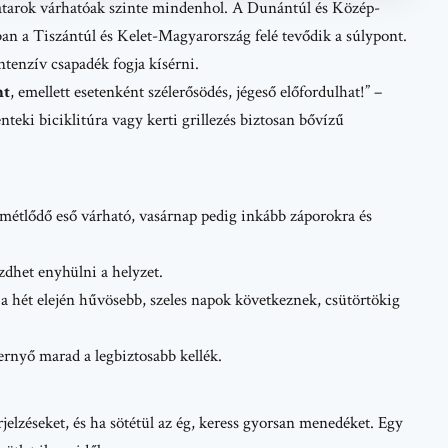
zivatarok várhatóak szinte mindenhol. A Dunántúl és Közép-
an a Tiszántúl és Kelet-Magyarország felé tevődik a súlypont.
ntenzív csapadék fogja kísérni.
nt
, emellett esetenként szélerősödés, jégeső előfordulhat!” –
énteki biciklitúra vagy kerti grillezés biztosan bővízű
métlődő eső várható, vasárnap pedig inkább záporokra és
zdhet enyhülni a helyzet.
 a hét elején hűvösebb, szeles napok következnek, csütörtökig
sernyő marad a legbiztosabb kellék.
rjelzéseket, és ha sötétül az ég, keress gyorsan menedéket. Egy