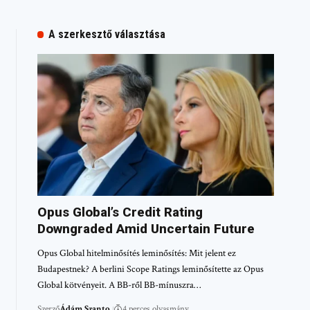
A szerkesztő választása
Opus Global’s Credit Rating
Downgraded Amid Uncertain Future
Opus Global hitelminősítés leminősítés: Mit jelent ez
Budapestnek? A berlini Scope Ratings leminősítette az Opus
Global kötvényeit. A BB-ről BB-mínuszra…
Szerző
Ádám Szanto
4 perces olvasmány