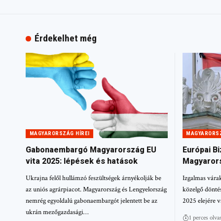
Érdekelhet még
MAGYARORSZÁG HÍREI
MAGYARORSZ
Gabonaembargó Magyarország EU
Európai B
vita 2025: lépések és hatások
Magyarors
Ukrajna felől hullámzó feszültségek árnyékolják be
Izgalmas vára
az uniós agrárpiacot. Magyarország és Lengyelország
közelgő dönté
nemrég egyoldalú gabonaembargót jelentett be az
2025 elejére 
ukrán mezőgazdasági…
1 perces olv