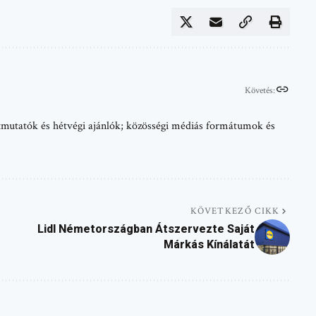
Követés:
 útmutatók és hétvégi ajánlók; közösségi médiás formátumok és
KÖVETKEZŐ CIKK
Lidl Németországban Átszervezte Saját
Márkás Kínálatát