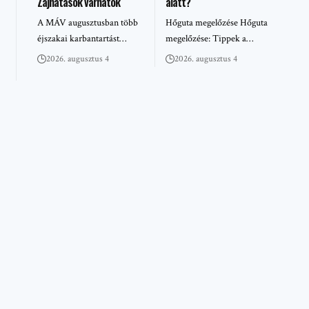
Zajhatások várhatók
alatt?
A MÁV augusztusban több
Hőguta megelőzése Hőguta
éjszakai karbantartást…
megelőzése: Tippek a…
2026. augusztus 4
2026. augusztus 4