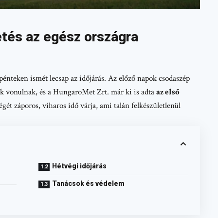
tés az egész országra
pénteken ismét lecsap az időjárás. Az előző napok csodaszép
hők vonulnak, és a HungaroMet Zrt. már ki is adta
az első
végét záporos, viharos idő várja, ami talán felkészületlenül
Hétvégi időjárás
Tanácsok és védelem