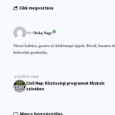
Cikk megosztása
Réka Nagy
Szerző
Városi kultúra, gasztro és hétköznapi tippek. Rövid, hasznos
hírlevelek gondozója.
ELŐZŐ CIKK
Civil Nap: Közösségi programok Miskolc
szívében
Nincs hozzászólás