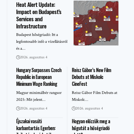
Heat Alert Update:
Impact on Budapest’s
Services and
Infrastructure
Budapest hőségriadó: Itt a
legfontosabb infó a vízellátásról
és a…
2026. augusztus 4
Hungary Surpasses Czech
Reisz Gábor’s New Film
Republic in European
Debuts at Miskolc
Minimum Wage Ranking
CineFest
Magyar minimálbér rangsor
Reisz Gábor Film Debuts at
2025: Mit jelent…
Miskolc…
2026. augusztus 4
2026. augusztus 4
Éjszakai vasúti
Hogyan előzzük meg a
karbantartás Egerben:
hőgutát a hőségriadó