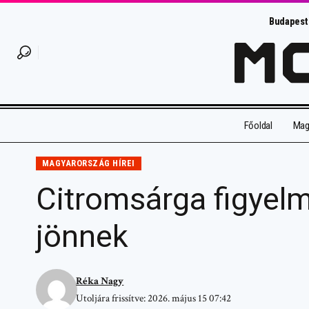
Budapest
Főoldal
Magy
MAGYARORSZÁG HÍREI
Citromsárga figyel
jönnek
Réka Nagy
Utoljára frissítve: 2026. május 15 07:42