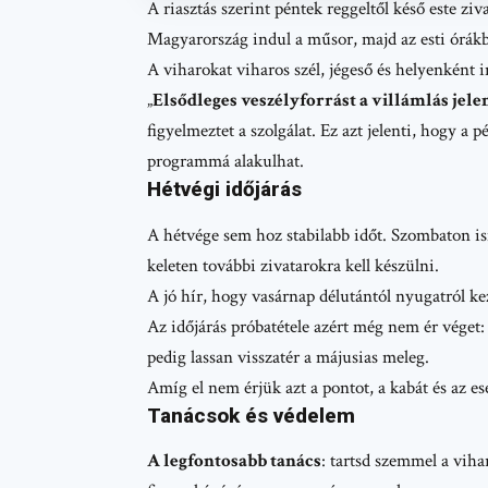
A riasztás szerint péntek reggeltől késő este 
Magyarország indul a műsor, majd az esti órákb
A viharokat viharos szél, jégeső és helyenként i
„
Elsődleges veszélyforrást a villámlás jele
figyelmeztet a szolgálat. Ez azt jelenti, hogy a p
programmá alakulhat.
Hétvégi időjárás
A hétvége sem hoz stabilabb időt. Szombaton is
keleten további zivatarokra kell készülni.
A jó hír, hogy vasárnap délutántól nyugatról ke
Az időjárás próbatétele azért még nem ér véget:
pedig lassan visszatér a májusias meleg.
Amíg el nem érjük azt a pontot, a kabát és az e
Tanácsok és védelem
A legfontosabb tanács
: tartsd szemmel a viha