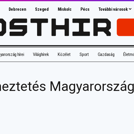
Debrecen
Szeged
Miskolc
Pécs
További városok
arország hírei
Világhírek
Közélet
Sport
Gazdaság
Életm
meztetés Magyarország