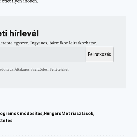
tlet ilyen időben.
ti hírlevél
hetente egyszer. Ingyenes, bármikor leiratkozhatsz.
adom az Általános Szerződési Feltételeket
rogramok módosítás
HungaroMet riasztások
ztetés