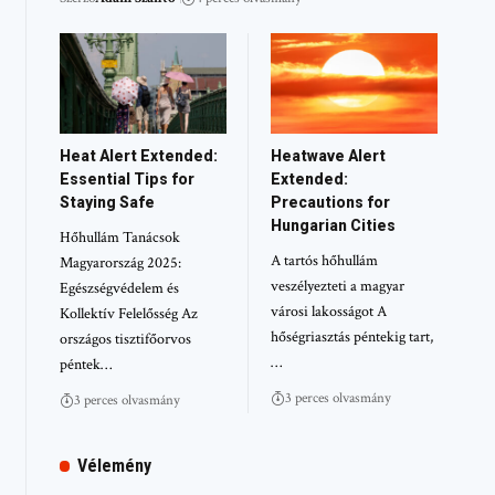
Heat Alert Extended:
Heatwave Alert
Essential Tips for
Extended:
Staying Safe
Precautions for
Hungarian Cities
Hőhullám Tanácsok
A tartós hőhullám
Magyarország 2025:
veszélyezteti a magyar
Egészségvédelem és
városi lakosságot A
Kollektív Felelősség Az
hőségriasztás péntekig tart,
országos tisztifőorvos
…
péntek…
3 perces olvasmány
3 perces olvasmány
Vélemény