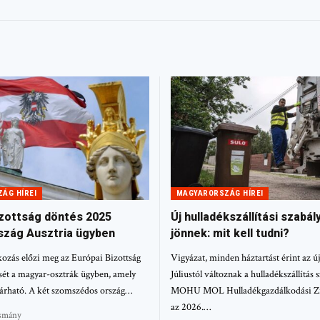
ÁG HÍREI
MAGYARORSZÁG HÍREI
izottság döntés 2025
Új hulladékszállítási szabál
zág Ausztria ügyben
jönnek: mit kell tudni?
kozás előzi meg az Európai Bizottság
Vigyázat, minden háztartást érint az új
sét a magyar-osztrák ügyben, amely
Júliustól változnak a hulladékszállítás 
várható. A két szomszédos ország…
MOHU MOL Hulladékgazdálkodási Zrt
az 2026.…
asmány