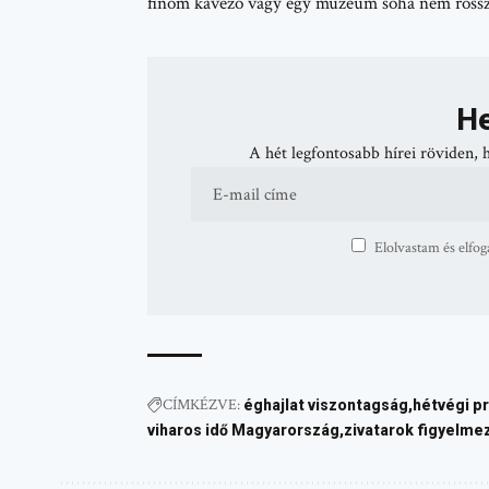
finom kávézó vagy egy múzeum soha nem rossz ö
He
A hét legfontosabb hírei röviden, 
Elolvastam és elfog
CÍMKÉZVE:
éghajlat viszontagság
hétvégi p
viharos idő Magyarország
zivatarok figyelme