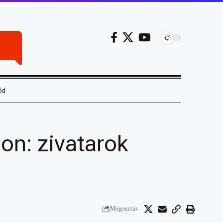
ód
on: zivatarok
Megosztás