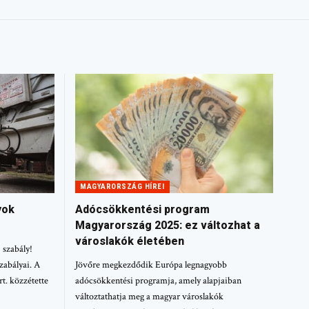
MAGYARORSZÁG HÍREI
yok
Adócsökkentési program
Magyarország 2025: ez változhat a
városlakók életében
 szabály!
szabályai. A
Jövőre megkezdődik Európa legnagyobb
. közzétette
adócsökkentési programja, amely alapjaiban
változtathatja meg a magyar városlakók