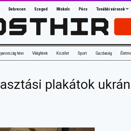
Debrecen
Szeged
Miskolc
Pécs
További városok
arország hírei
Világhírek
Közélet
Sport
Gazdaság
Életm
sztási plakátok ukrán f