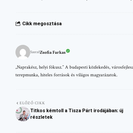
Cikk megosztása
Zsofia Farkas
Szerző
„Naprakész, helyi fókusz.” A budapesti közlekedés, városfejlesz
terepmunka, hiteles források és világos magyarázatok.
ELŐZŐ CIKK
Titkos kémtoll a Tisza Párt irodájában: új
részletek