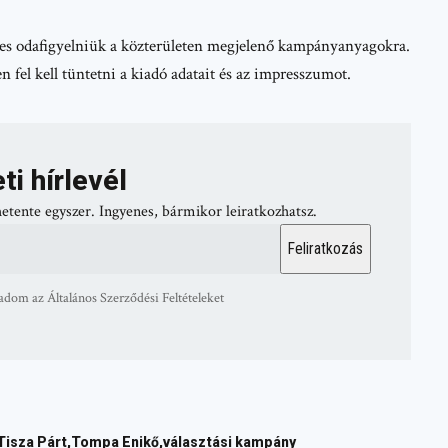
mes odafigyelniük a közterületen megjelenő kampányanyagokra.
 fel kell tüntetni a kiadó adatait és az impresszumot.
ti hírlevél
hetente egyszer. Ingyenes, bármikor leiratkozhatsz.
adom az Általános Szerződési Feltételeket
Tisza Párt
Tompa Enikő
választási kampány