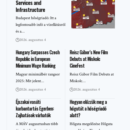
Services and
Infrastructure
Budapest hőségriadó: Itt a
legfontosabb infó a vízellátásról
és a…
2026. augusztus 4
Hungary Surpasses Czech
Reisz Gábor’s New Film
Republic in European
Debuts at Miskolc
Minimum Wage Ranking
CineFest
Magyar minimálbér rangsor
Reisz Gábor Film Debuts at
2025: Mit jelent…
Miskolc…
2026. augusztus 4
2026. augusztus 4
Éjszakai vasúti
Hogyan előzzük meg a
karbantartás Egerben:
hőgutát a hőségriadó
Zajhatások várhatók
alatt?
A MÁV augusztusban több
Hőguta megelőzése Hőguta