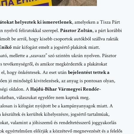
átokat helyeztek ki ismeretlenek
, amelyeken a Tisza Párt
n nyelvű feliratokkal szerepel.
Pásztor Zoltán
, a párt korábbi
molt be arról, hogy kisebb csoportok autókból szállva rakták
Enikő
már kifogást emelt a jogsértő plakátok miatt.
ó, mellette a „szavazz” szó szintén ukrán nyelven. Pásztor
ús tevékenységről, és amikor megkérdezték a plakátokat
k el, hogy önkéntesek. Az eset után
bejelentést tettek a
ően jó minőségű kivitelezések, az anyag is pontosan olyan,
sségi oldalon. A
Hajdú-Bihar Vármegyei Rendőr-
olatban, válaszukat egyelőre nem kaptuk meg.
talosan is kifogást nyújtott be a kampányanyagok miatt. A
n készültek és kerültek kihelyezésre, jogsértő tartalmúak,
okat, valamint a jóhiszemű és rendeltetésszerű joggyakorlás
yok egyértelműen előírják a közzétevő megnevezését és a felelős