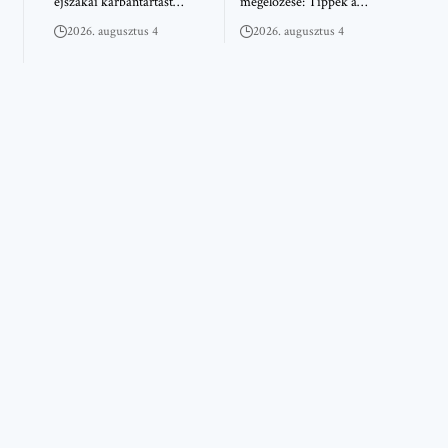
éjszakai karbantartást…
megelőzése: Tippek a…
2026. augusztus 4
2026. augusztus 4