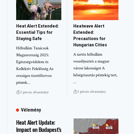
Heat Alert Extended:
Heatwave Alert
Essential Tips for
Extended:
Staying Safe
Precautions for
Hungarian Cities
Hőhullám Tanácsok
A tartós hőhullám
Magyarország 2025:
veszélyezteti a magyar
Egészségvédelem és
városi lakosságot A
Kollektív Felelősség Az
hőségriasztás péntekig tart,
országos tisztifőorvos
…
péntek…
3 perces olvasmány
3 perces olvasmány
Vélemény
Heat Alert Update:
Impact on Budapest’s