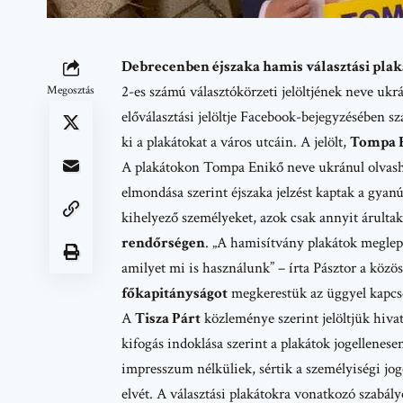
Debrecenben éjszaka hamis választási plak
2-es számú választókörzeti jelöltjének neve ukrá
Megosztás
előválasztási jelöltje
Facebook-bejegyzésében
szá
ki a plakátokat a város utcáin. A jelölt,
Tompa 
A plakátokon Tompa Enikő neve ukránul olvashat
elmondása szerint éjszaka jelzést kaptak a gyan
kihelyező személyeket, azok csak annyit árulta
rendőrségen
. „A hamisítvány plakátok meglep
amilyet mi is használunk” – írta Pásztor a közö
főkapitányságot
megkerestük az üggyel kapcs
A
Tisza Párt
közleménye szerint jelöltjük hiva
kifogás indoklása szerint a plakátok jogellenese
impresszum nélküliek, sértik a személyiségi jog
elvét. A választási plakátokra vonatkozó szabál