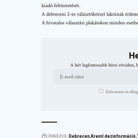
kiadó feltüntetését.
A debreceni 2-es választókörzet lakóinak érde
A hivatalos választási plakátokon minden esetben
He
A hét legfontosabb hírei röviden, 
Elolvastam és elfog
CÍMKÉZVE:
Debrecen
Kreml dezinformáció