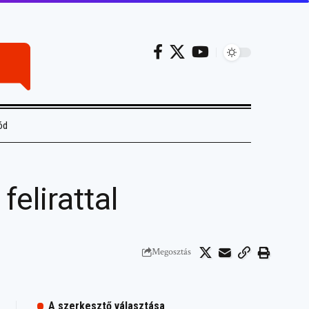
ód
elirattal
Megosztás
A szerkesztő választása