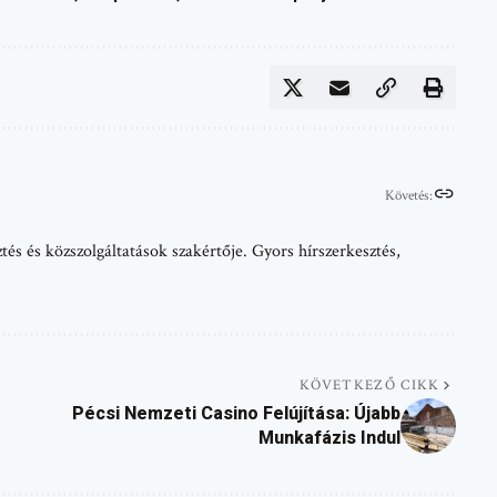
Követés:
tés és közszolgáltatások szakértője. Gyors hírszerkesztés,
KÖVETKEZŐ CIKK
Pécsi Nemzeti Casino Felújítása: Újabb
Munkafázis Indul