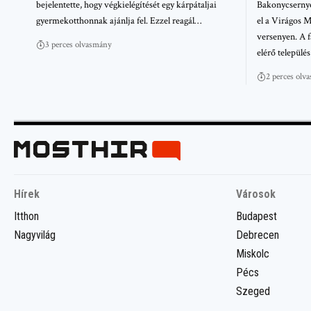
bejelentette, hogy végkielégítését egy kárpátaljai
Bakonycsernyé
gyermekotthonnak ajánlja fel. Ezzel reagál…
el a Virágos 
versenyen. A f
3 perces olvasmány
elérő települé
2 perces olv
Hírek
Városok
Itthon
Budapest
Nagyvilág
Debrecen
Miskolc
Pécs
Szeged