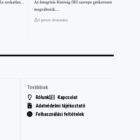
. Ez szokatlan…
Az Integritás Hatóság (IH) szerepe gyökeresen
megváltozik.…
5 perces olvasmány
Továbbiak
Rólunk
Kapcsolat
Adatvédelmi tájékoztató
Felhasználási feltételek