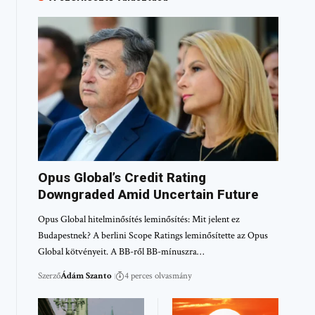
Opus Global’s Credit Rating
Downgraded Amid Uncertain Future
Opus Global hitelminősítés leminősítés: Mit jelent ez
Budapestnek? A berlini Scope Ratings leminősítette az Opus
Global kötvényeit. A BB-ről BB-mínuszra…
Szerző
Ádám Szanto
4 perces olvasmány