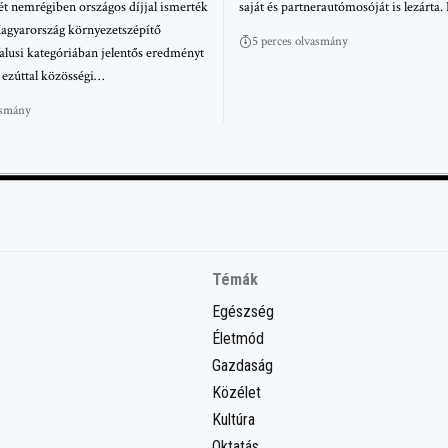
t nemrégiben országos díjjal ismerték
saját és partnerautómosóját is lezárta
Magyarország környezetszépítő
5 perces olvasmány
alusi kategóriában jelentős eredményt
s ezúttal közösségi…
asmány
Témák
Egészség
Életmód
Gazdaság
Közélet
Kultúra
Oktatás