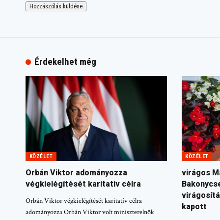
Érdekelhet még
KÖZÉLET
KÖZÉLET
Orbán Viktor adományozza
virágos M
végkielégítését karitatív célra
Bakonycs
virágosít
Orbán Viktor végkielégítését karitatív célra
kapott
adományozza Orbán Viktor volt miniszterelnök