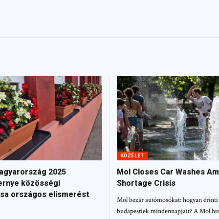
KÖZÉLET
agyarország 2025
Mol Closes Car Washes Am
ernye közösségi
Shortage Crisis
ása országos elismerést
Mol bezár autómosókat: hogyan érinti 
budapestiek mindennapjait? A Mol hir