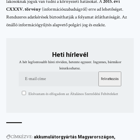
lakosoknak joguk van tudni a környezeti hatásokat. A
2015. évi
CXXXV. törvény
(információszabadságról) erre ad lehetőséget.
Rendszeres adatkérések biztosíthatják a folyamat átláthatóságát. Az
önálló információgyűjtés alapvető polgári jog és eszköz.
Heti hírlevél
A hét legfontosabb hírei röviden, hetente egyszer. Ingyenes, bármikor
leiratkozhatsz.
Elolvastam és elfogadom az Általános Szerződési Feltételeket
CÍMKÉZVE:
akkumulátorgyártás Magyarországon