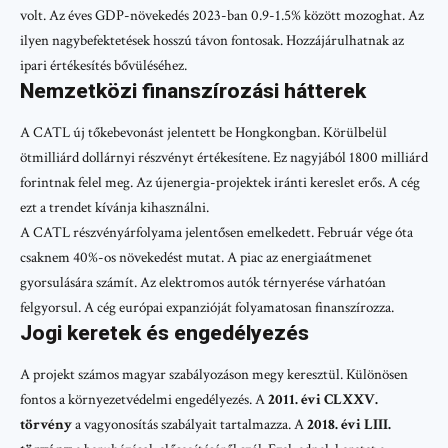
volt. Az éves GDP-növekedés 2023-ban 0.9-1.5% között mozoghat. Az
ilyen nagybefektetések hosszú távon fontosak. Hozzájárulhatnak az
ipari értékesítés bővüléséhez.
Nemzetközi finanszírozási hátterek
A CATL új tőkebevonást jelentett be Hongkongban. Körülbelül
ötmilliárd dollárnyi részvényt értékesítene. Ez nagyjából 1800 milliárd
forintnak felel meg. Az újenergia-projektek iránti kereslet erős. A cég
ezt a trendet kívánja kihasználni.
A CATL részvényárfolyama jelentősen emelkedett. Február vége óta
csaknem 40%-os növekedést mutat. A piac az energiaátmenet
gyorsulására számít. Az elektromos autók térnyerése várhatóan
felgyorsul. A cég európai expanzióját folyamatosan finanszírozza.
Jogi keretek és engedélyezés
A projekt számos magyar szabályozáson megy keresztül. Különösen
fontos a környezetvédelmi engedélyezés. A
2011. évi CLXXV.
törvény
a vagyonosítás szabályait tartalmazza. A
2018. évi LIII.