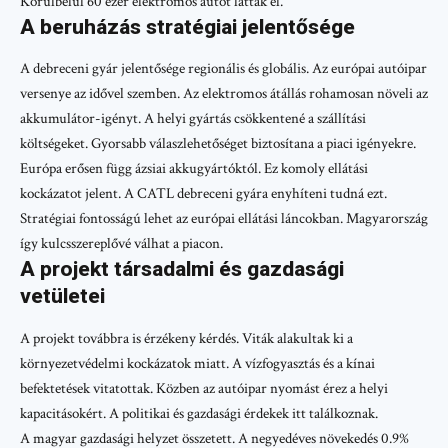
Körülbelül 60 ezer elektromos autót láttak el.
A beruházás stratégiai jelentősége
A debreceni gyár jelentősége regionális és globális. Az európai autóipar
versenye az idővel szemben. Az elektromos átállás rohamosan növeli az
akkumulátor-igényt. A helyi gyártás csökkentené a szállítási
költségeket. Gyorsabb válaszlehetőséget biztosítana a piaci igényekre.
Európa erősen függ ázsiai akkugyártóktól. Ez komoly ellátási
kockázatot jelent. A CATL debreceni gyára enyhíteni tudná ezt.
Stratégiai fontosságú lehet az európai ellátási láncokban. Magyarország
így kulcsszereplővé válhat a piacon.
A projekt társadalmi és gazdasági
vetületei
A projekt továbbra is érzékeny kérdés. Viták alakultak ki a
környezetvédelmi kockázatok miatt. A vízfogyasztás és a kínai
befektetések vitatottak. Közben az autóipar nyomást érez a helyi
kapacitásokért. A politikai és gazdasági érdekek itt találkoznak.
A magyar gazdasági helyzet összetett. A negyedéves növekedés 0.9%