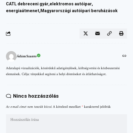
CATL debreceni gyár
elektromos autóipar
energiaátmenet
Magyarországi autóipari beruházások
Ádám Szanto
Adatalapú vizualizációk, közérdekű adatigénylések, költségvetési és közbeszerzési
elemzések. Célja: tényekkel segíteni a helyi döntéseket és átláthatóságot.
Nincs hozzászólás
Az e-mail címet nem tesszük közzé.
A kötelező mezőket
*
karakterrel jelöltük