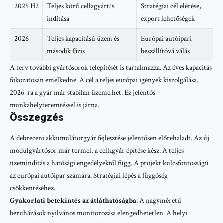
2025 H2
Teljes körű cellagyártás
Stratégiai cél elérése,
indítása
export lehetőségek
2026
Teljes kapacitású üzem és
Európai autóipari
második fázis
beszállítóvá válás
A terv további gyártósorok telepítését is tartalmazza. Az éves kapacitás
fokozatosan emelkedne. A cél a teljes európai igények kiszolgálása.
2026-ra a gyár már stabilan üzemelhet. Ez jelentős
munkahelyteremtéssel is járna.
Összegzés
A debreceni akkumulátorgyár fejlesztése jelentősen előrehaladt. Az új
modulgyártósor már termel, a cellagyár építése kész. A teljes
üzemindítás a hatósági engedélyektől függ. A projekt kulcsfontosságú
az európai autóipar számára. Stratégiai lépés a függőség
csökkentéséhez.
Gyakorlati betekintés az átláthatóságba
: A nagyméretű
beruházások nyilvános monitorozása elengedhetetlen. A helyi