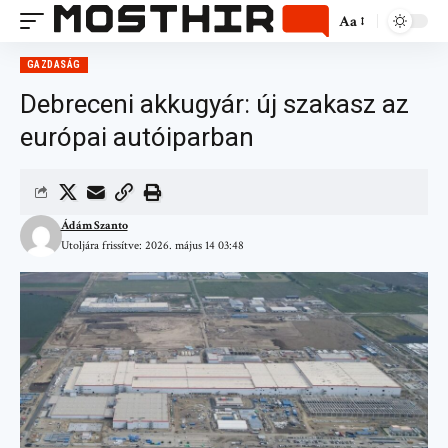
Aa
GAZDASÁG
Debreceni akkugyár: új szakasz az
európai autóiparban
Ádám Szanto
Utoljára frissítve: 2026. május 14 03:48