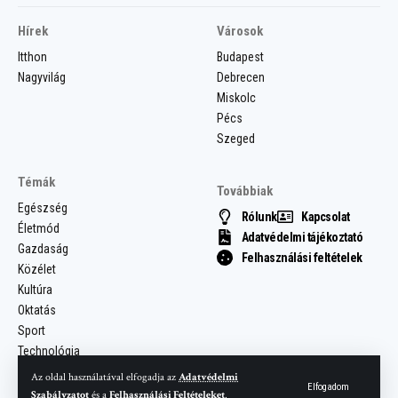
Hírek
Városok
Itthon
Budapest
Nagyvilág
Debrecen
Miskolc
Pécs
Szeged
Témák
Továbbiak
Egészség
Rólunk
Kapcsolat
Életmód
Adatvédelmi tájékoztató
Gazdaság
Felhasználási feltételek
Közélet
Kultúra
Oktatás
Sport
Technológia
Az oldal használatával elfogadja az
Adatvédelmi
Elfogadom
Szabályzatot
és a
Felhasználási Feltételeket
.