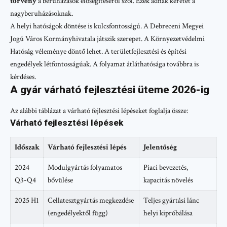
törvény
a beruházások elősegítéséről szól. Ezek adnak keretet a
nagyberuházásoknak.
A helyi hatóságok döntése is kulcsfontosságú. A Debreceni Megyei
Jogú Város Kormányhivatala játszik szerepet. A Környezetvédelmi
Hatóság véleménye döntő lehet. A területfejlesztési és építési
engedélyek létfontosságúak. A folyamat átláthatósága továbbra is
kérdéses.
A gyár várható fejlesztési üteme 2026-ig
Az alábbi táblázat a várható fejlesztési lépéseket foglalja össze:
Várható fejlesztési lépések
Időszak
Várható fejlesztési lépés
Jelentőség
2024
Modulgyártás folyamatos
Piaci bevezetés,
Q3-Q4
bővülése
kapacitás növelés
2025 H1
Cellatesztgyártás megkezdése
Teljes gyártási lánc
(engedélyektől függ)
helyi kipróbálása