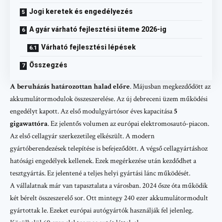
Jogi keretek és engedélyezés
A gyár várható fejlesztési üteme 2026-ig
Várható fejlesztési lépések
Összegzés
A beruházás határozottan halad előre
. Májusban megkezdődött az
akkumulátormodulok összeszerelése. Az új debreceni üzem működési
engedélyt kapott. Az első modulgyártósor éves kapacitása
5
gigawattóra
. Ez jelentős volumen az európai elektromosautó-piacon.
Az első cellagyár szerkezetileg elkészült. A modern
gyártóberendezések telepítése is befejeződött. A végső cellagyártáshoz
hatósági engedélyek kellenek. Ezek megérkezése után kezdődhet a
tesztgyártás. Ez jelentené a teljes helyi gyártási lánc működését.
A vállalatnak már van tapasztalata a városban. 2024 ősze óta működik
két bérelt összeszerelő sor. Ott mintegy 240 ezer akkumulátormodult
gyártottak le. Ezeket európai autógyártók használják fel jelenleg.