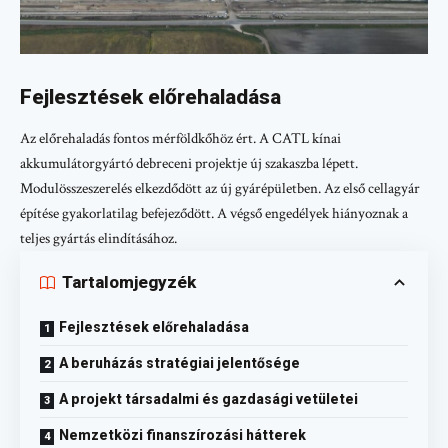
Fejlesztések előrehaladása
Az előrehaladás fontos mérföldkőhöz ért. A CATL kínai
akkumulátorgyártó debreceni projektje új szakaszba lépett.
Modulösszeszerelés elkezdődött az új gyárépületben. Az első cellagyár
építése gyakorlatilag befejeződött. A végső engedélyek hiányoznak a
teljes gyártás elindításához.
Tartalomjegyzék
Fejlesztések előrehaladása
A beruházás stratégiai jelentősége
A projekt társadalmi és gazdasági vetületei
Nemzetközi finanszírozási hátterek