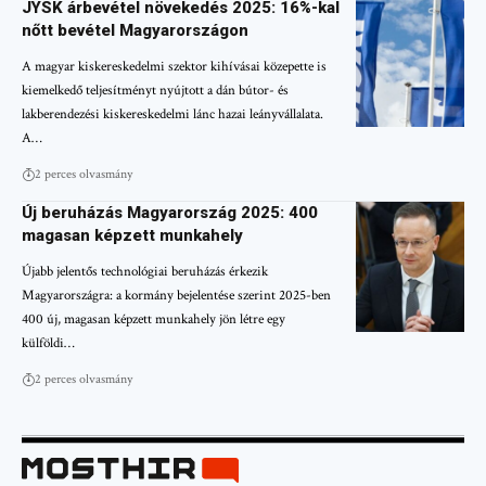
JYSK árbevétel növekedés 2025: 16%-kal
nőtt bevétel Magyarországon
A magyar kiskereskedelmi szektor kihívásai közepette is
kiemelkedő teljesítményt nyújtott a dán bútor- és
lakberendezési kiskereskedelmi lánc hazai leányvállalata.
A…
2 perces olvasmány
Új beruházás Magyarország 2025: 400
magasan képzett munkahely
Újabb jelentős technológiai beruházás érkezik
Magyarországra: a kormány bejelentése szerint 2025-ben
400 új, magasan képzett munkahely jön létre egy
külföldi…
2 perces olvasmány