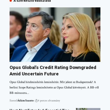
A szerkesztő választása
Opus Global’s Credit Rating Downgraded
Amid Uncertain Future
Opus Global hitelminősítés leminősítés: Mit jelent ez Budapestnek? A
berlini Scope Ratings leminősítette az Opus Global kötvényeit. A BB-ről
BB-mínuszra…
Szerző
Ádám Szanto
4 perces olvasmány