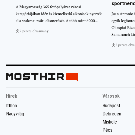
sportnem
A Magyarország 365 fotópályázat városi
kategóriájában idén is kiemelkedő alkotások nyerték
Juan Antonio 
el a szakmai zsűri elismerését. A több mint 6000…
egyik legfont
Olimpiai Bizot
2 perces olvasmány
Samaranch ki
2 perces olv
Hírek
Városok
Itthon
Budapest
Nagyvilág
Debrecen
Miskolc
Pécs