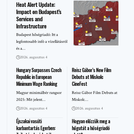
Heat Alert Update:
Impact on Budapest’s
Services and
Infrastructure
Budapest hőségriadó: Itt a
legfontosabb infó a vízellátásról
és a…
2026. augusztus 4
Hungary Surpasses Czech
Reisz Gábor’s New Film
Republic in European
Debuts at Miskolc
Minimum Wage Ranking
CineFest
Magyar minimálbér rangsor
Reisz Gábor Film Debuts at
2025: Mit jelent…
Miskolc…
2026. augusztus 4
2026. augusztus 4
Éjszakai vasúti
Hogyan előzzük meg a
karbantartás Egerben:
hőgutát a hőségriadó