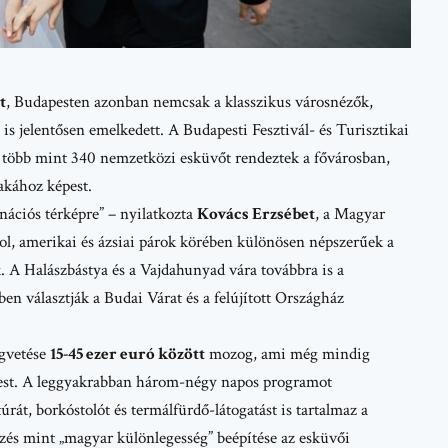
t
, Budapesten azonban nemcsak a klasszikus városnézők,
s jelentősen emelkedett. A Budapesti Fesztivál- és Turisztikai
r több mint 340 nemzetközi esküvőt rendeztek a fővárosban,
akához képest.
nációs térképre” – nyilatkozta
Kovács Erzsébet
, a
Magyar
l, amerikai és ázsiai párok körében különösen népszerűek a
. A Halászbástya és a Vajdahunyad vára továbbra is a
en választják a Budai Várat és a felújított Országház
égvetése
15-45 ezer euró között
mozog, ami még mindig
pest. A leggyakrabban három-négy napos programot
úrát, borkóstolót és termálfürdő-látogatást is tartalmaz a
és mint „magyar különlegesség” beépítése az esküvői