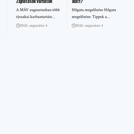
Zajhatások várhatók
alatt?
A MÁV augusztusban több
Hőguta megelőzése Hőguta
éjszakai karbantartást…
megelőzése: Tippek a…
2026. augusztus 4
2026. augusztus 4