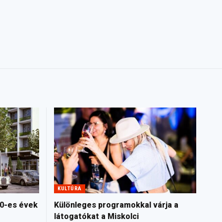
KULTÚRA
90-es évek
Különleges programokkal várja a
látogatókat a Miskolci