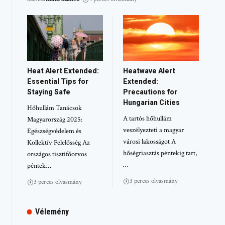
Heat Alert Extended:
Heatwave Alert
Essential Tips for
Extended:
Staying Safe
Precautions for
Hungarian Cities
Hőhullám Tanácsok
A tartós hőhullám
Magyarország 2025:
veszélyezteti a magyar
Egészségvédelem és
városi lakosságot A
Kollektív Felelősség Az
hőségriasztás péntekig tart,
országos tisztifőorvos
…
péntek…
3 perces olvasmány
3 perces olvasmány
Vélemény