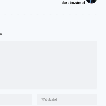
darabszámot
tük