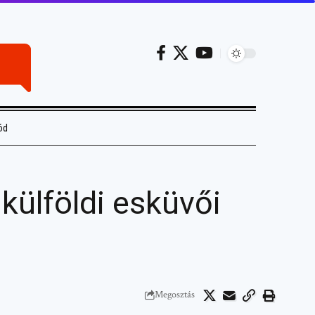
ód
külföldi esküvői
Megosztás