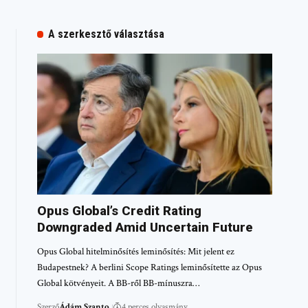
A szerkesztő választása
Opus Global’s Credit Rating
Downgraded Amid Uncertain Future
Opus Global hitelminősítés leminősítés: Mit jelent ez
Budapestnek? A berlini Scope Ratings leminősítette az Opus
Global kötvényeit. A BB-ről BB-mínuszra…
Szerző
Ádám Szanto
4 perces olvasmány