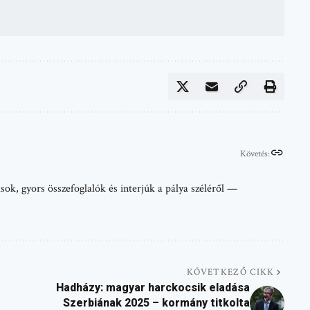
Követés:
sok, gyors összefoglalók és interjúk a pálya széléről —
KÖVETKEZŐ CIKK
Hadházy: magyar harckocsik eladása
Szerbiának 2025 – kormány titkolta