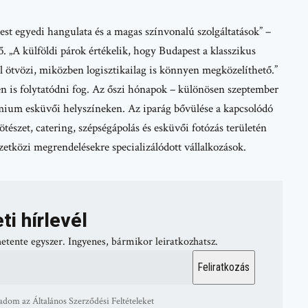
t egyedi hangulata és a magas színvonalú szolgáltatások” –
 „A külföldi párok értékelik, hogy Budapest a klasszikus
l ötvözi, miközben logisztikailag is könnyen megközelíthető.”
n is folytatódni fog. Az
őszi hónapok
– különösen szeptember
mium esküvői helyszíneken. Az iparág bővülése a kapcsolódó
kötészet, catering, szépségápolás és esküvői fotózás területén
etközi megrendelésekre specializálódott vállalkozások.
ti hírlevél
hetente egyszer. Ingyenes, bármikor leiratkozhatsz.
adom az Általános Szerződési Feltételeket