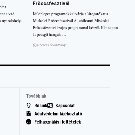
Fröccsfesztivál
lt a
ent a vad
Különleges programokkal várja a látogatókat a
a nyaralóhely…
Miskolci Fröccsfesztivál A jubileumi Miskolci
Fröccsfesztivál zajos programmal készül. Két napon
át pezsgő hangulat…
4 perces olvasmány
Továbbiak
Rólunk
Kapcsolat
Adatvédelmi tájékoztató
Felhasználási feltételek