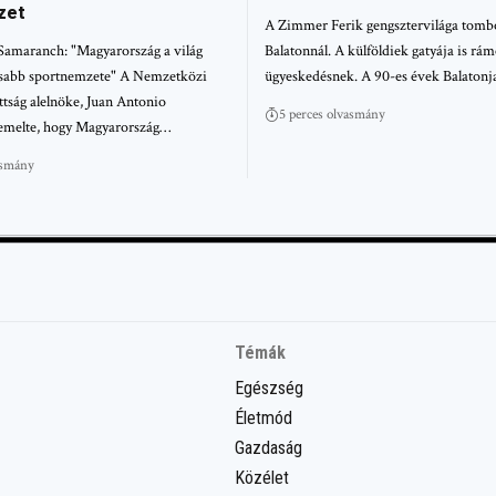
zet
A Zimmer Ferik gengsztervilága tombo
Samaranch: "Magyarország a világ
Balatonnál. A külföldiek gatyája is rám
osabb sportnemzete" A Nemzetközi
ügyeskedésnek. A 90-es évek Balatonj
tság alelnöke, Juan Antonio
5 perces olvasmány
emelte, hogy Magyarország…
asmány
Témák
Egészség
Életmód
Gazdaság
Közélet