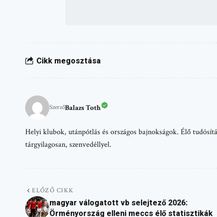
Cikk megosztása
Balazs Toth
Szerző
Helyi klubok, utánpótlás és országos bajnokságok. Élő tudósítá
tárgyilagosan, szenvedéllyel.
ELŐZŐ CIKK
magyar válogatott vb selejtező 2026:
Örményország elleni meccs élő statisztikák