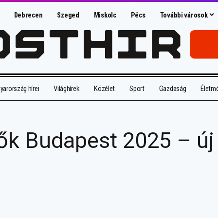
Debrecen
Szeged
Miskolc
Pécs
További városok
arország hírei
Világhírek
Közélet
Sport
Gazdaság
Életm
k Budapest 2025 – új 