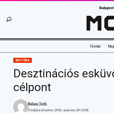
Budapest
Főoldal
Magy
KULTÚRA
Desztinációs esküvő
célpont
Balazs Toth
Utoljára frissítve: 2026. március 20 12:08