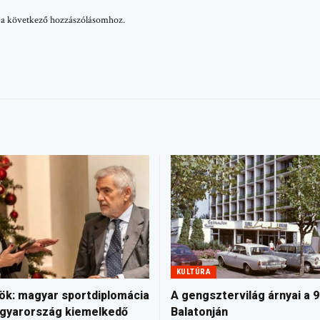
 a következő hozzászólásomhoz.
KULTÚRA
ök: magyar sportdiplomácia
A gengsztervilág árnyai a 
gyarország kiemelkedő
Balatonján