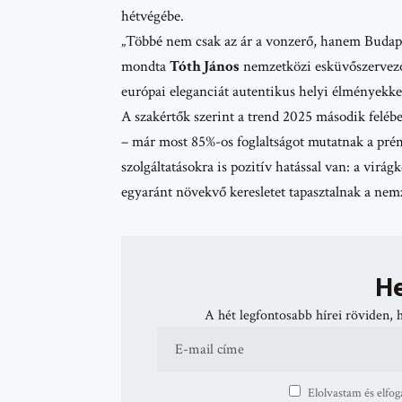
hétvégébe.
„Többé nem csak az ár a vonzerő, hanem Budapes
mondta
Tóth János
nemzetközi esküvőszervező.
európai eleganciát autentikus helyi élményekke
A szakértők szerint a trend 2025 második felébe
– már most 85%-os foglaltságot mutatnak a pré
szolgáltatásokra is pozitív hatással van: a virág
egyaránt növekvő keresletet tapasztalnak a nemz
He
A hét legfontosabb hírei röviden, 
Elolvastam és elfog