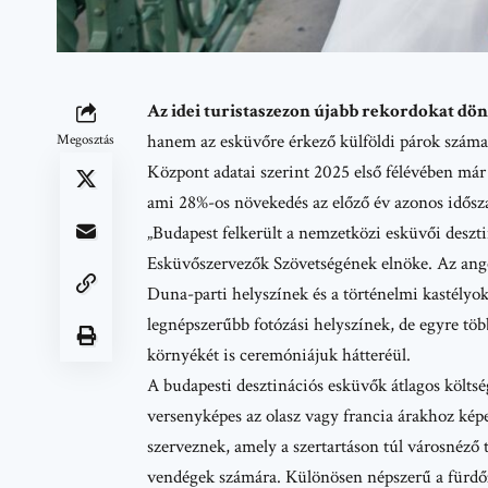
Az idei turistaszezon újabb rekordokat dön
hanem az esküvőre érkező külföldi párok száma i
Megosztás
Központ adatai szerint 2025 első félévében má
ami 28%-os növekedés az előző év azonos idősz
„Budapest felkerült a nemzetközi esküvői deszti
Esküvőszervezők Szövetségének
elnöke. Az ango
Duna-parti helyszínek és a történelmi kastélyok
legnépszerűbb fotózási helyszínek, de egyre több
környékét is ceremóniájuk hátteréül.
A budapesti desztinációs esküvők átlagos költs
versenyképes az olasz vagy francia árakhoz ké
szerveznek, amely a szertartáson túl városnéző t
vendégek számára. Különösen népszerű a fürdőz