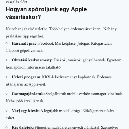
vásárlás előtt.
Hogyan spóroljunk egy Apple
vásárláskor?
Ne rohanj az első üzletbe. Több helyen érdemes árat kérni. Néhány
praktikus tipp segíthet.
Használt piac:
Facebook Marketplace, Jófogás. Kifogástalan
állapotú gépek vannak.
Oktatási kedvezmény:
Diákok, tanárok igényelhetnek. Egyetemi
honlapokon információ található.
Üzleti program:
KKV-k kedvezményt kaphatnak. Érdemes
utánajárni az Apple-nél.
Csomagajánlatok:
Szolgáltatók mobil+eszköz csomagot kínálnak.
Néha jobb árral járnak.
Várj egy kicsit:
A legújabb modell drága. Előző generáció ára
eshet.
Kis üzletek:
Független szaküzletek egyedi ajánlattal. Személyes