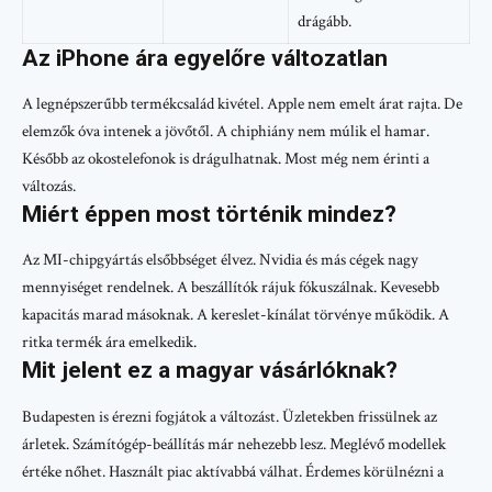
drágább.
Az iPhone ára egyelőre változatlan
A legnépszerűbb termékcsalád kivétel. Apple nem emelt árat rajta. De
elemzők óva intenek a jövőtől. A chiphiány nem múlik el hamar.
Később az okostelefonok is drágulhatnak. Most még nem érinti a
változás.
Miért éppen most történik mindez?
Az MI-chipgyártás elsőbbséget élvez. Nvidia és más cégek nagy
mennyiséget rendelnek. A beszállítók rájuk fókuszálnak. Kevesebb
kapacitás marad másoknak. A kereslet-kínálat törvénye működik. A
ritka termék ára emelkedik.
Mit jelent ez a magyar vásárlóknak?
Budapesten is érezni fogjátok a változást. Üzletekben frissülnek az
árletek. Számítógép-beállítás már nehezebb lesz. Meglévő modellek
értéke nőhet. Használt piac aktívabbá válhat. Érdemes körülnézni a