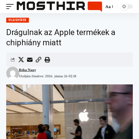
Aa
VILÁGHÍREK
Drágulnak az Apple termékek a
chiphiány miatt
Réka Nagy
Utoljára frissítve: 2026. június 26 02:18