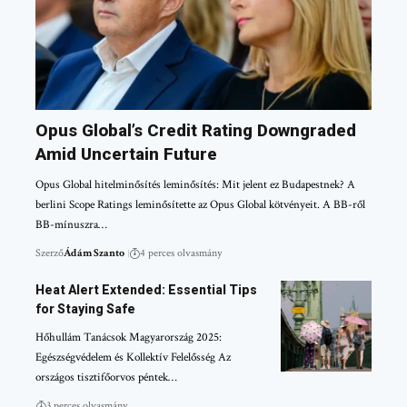
Opus Global’s Credit Rating Downgraded
Amid Uncertain Future
Opus Global hitelminősítés leminősítés: Mit jelent ez Budapestnek? A
berlini Scope Ratings leminősítette az Opus Global kötvényeit. A BB-ről
BB-mínuszra…
Szerző
Ádám Szanto
4 perces olvasmány
Heat Alert Extended: Essential Tips
for Staying Safe
Hőhullám Tanácsok Magyarország 2025:
Egészségvédelem és Kollektív Felelősség Az
országos tisztifőorvos péntek…
3 perces olvasmány