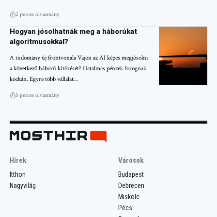
2 perces olvasmány
Hogyan jósolhatnák meg a háborúkat
algoritmusokkal?
A tudomány új frontvonala Vajon az AI képes megjósolni
a következő háború kitörését? Hatalmas pénzek forognak
kockán. Egyre több vállalat…
5 perces olvasmány
Hírek
Városok
Itthon
Budapest
Nagyvilág
Debrecen
Miskolc
Pécs