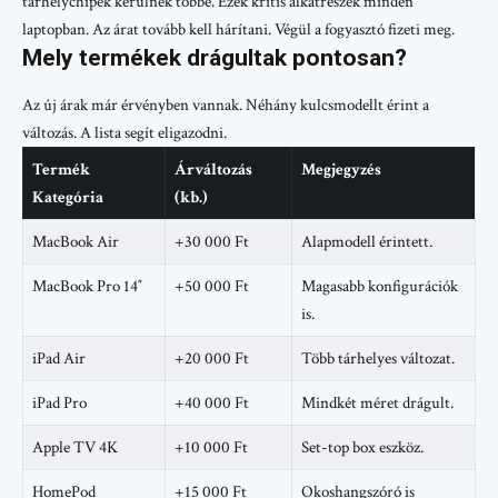
tárhelychipek kerülnek többe. Ezek kritis alkatrészek minden
laptopban. Az árat tovább kell hárítani. Végül a fogyasztó fizeti meg.
Mely termékek drágultak pontosan?
Az új árak már érvényben vannak. Néhány kulcsmodellt érint a
változás. A lista segít eligazodni.
Termék
Árváltozás
Megjegyzés
Kategória
(kb.)
MacBook Air
+30 000 Ft
Alapmodell érintett.
MacBook Pro 14″
+50 000 Ft
Magasabb konfigurációk
is.
iPad Air
+20 000 Ft
Több tárhelyes változat.
iPad Pro
+40 000 Ft
Mindkét méret drágult.
Apple TV 4K
+10 000 Ft
Set-top box eszköz.
HomePod
+15 000 Ft
Okoshangszóró is