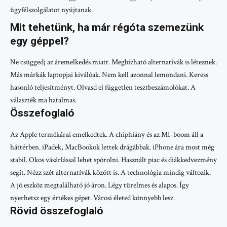
ügyfélszolgálatot nyújtanak.
Mit tehetünk, ha már régóta szemezünk
egy géppel?
Ne csüggedj az áremelkedés miatt. Megbízható alternatívák is léteznek.
Más márkák laptopjai kiválóak. Nem kell azonnal lemondani. Keress
hasonló teljesítményt. Olvasd el független tesztbeszámolókat. A
választék ma hatalmas.
Összefoglaló
Az Apple termékárai emelkedtek. A chiphiány és az MI-boom áll a
háttérben. iPadek, MacBookok lettek drágábbak. iPhone ára most még
stabil. Okos vásárlással lehet spórolni. Használt piac és diákkedvezmény
segít. Nézz szét alternatívák között is. A technológia mindig változik.
A jó eszköz megtalálható jó áron. Légy türelmes és alapos. Így
nyerhetsz egy értékes gépet. Városi életed könnyebb lesz.
Rövid összefoglaló