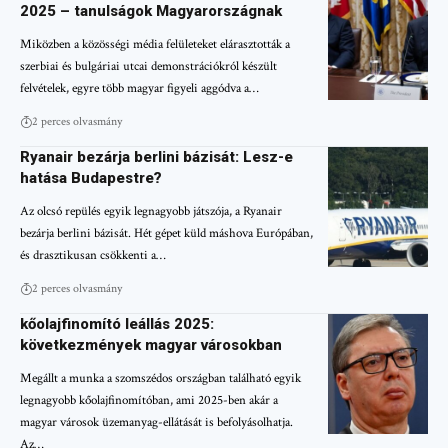
2025 – tanulságok Magyarországnak
Miközben a közösségi média felületeket elárasztották a
szerbiai és bulgáriai utcai demonstrációkról készült
felvételek, egyre több magyar figyeli aggódva a…
2 perces olvasmány
Ryanair bezárja berlini bázisát: Lesz-e
hatása Budapestre?
Az olcsó repülés egyik legnagyobb játszója, a Ryanair
bezárja berlini bázisát. Hét gépet küld máshova Európában,
és drasztikusan csökkenti a…
2 perces olvasmány
kőolajfinomító leállás 2025:
következmények magyar városokban
Megállt a munka a szomszédos országban található egyik
legnagyobb kőolajfinomítóban, ami 2025-ben akár a
magyar városok üzemanyag-ellátását is befolyásolhatja.
Az…