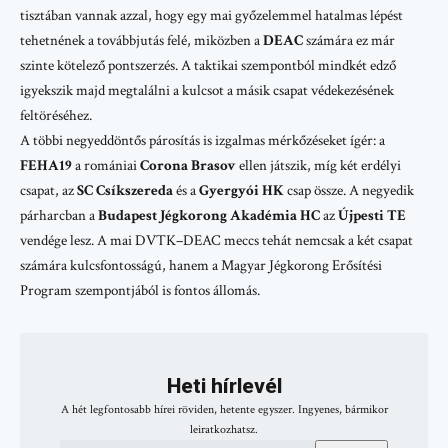
tisztában vannak azzal, hogy egy mai győzelemmel hatalmas lépést
tehetnének a továbbjutás felé, miközben a
DEAC
számára ez már
szinte kötelező pontszerzés. A taktikai szempontból mindkét edző
igyekszik majd megtalálni a kulcsot a másik csapat védekezésének
feltöréséhez.
A többi negyeddöntős párosítás is izgalmas mérkőzéseket ígér: a
FEHA19
a romániai
Corona Brasov
ellen játszik, míg két erdélyi
csapat, az
SC Csíkszereda
és a
Gyergyói HK
csap össze. A negyedik
párharcban a
Budapest Jégkorong Akadémia HC
az
Újpesti TE
vendége lesz. A mai DVTK–DEAC meccs tehát nemcsak a két csapat
számára kulcsfontosságú, hanem a
Magyar Jégkorong Erősítési
Program
szempontjából is fontos állomás.
Heti hírlevél
A hét legfontosabb hírei röviden, hetente egyszer. Ingyenes, bármikor
leiratkozhatsz.