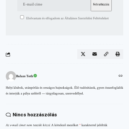
Elolvastam és elfogadom az Általános Szerződési Feltételeket
Balazs Toth
Helyi klubok, utánpótlás és országos bajnokságok. Élő tudósítások, gyors összefoglalók
és interjúk a pálya széléről — tárgyilagosan, szenvedéllyel.
Nincs hozzászólás
Az e-mail címet nem tesszük közzé.
A kötelező mezőket
*
karakterrel jelöltük