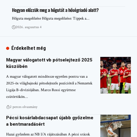
Hogyan előzzük meg a hőgutát a hőségriadó alatt?
Hőguta megelőzése Hőguta megelőzése: Tippek a…
2026. augusztus 4
Érdekelhet még
Magyar válogatott vb pótselejtező 2025
küszöbén
A magyar válogatott mindössze egyetlen pontra van a
2025-ös világbajnoki pótselejtezős pozíciótól a Nemzetek
Ligája B-divíziójában. Marco Rossi együttese
csütörtökön…
2 perces olvasmány
Pécsi kosárlabdacsapat újabb győzelme
a bentmaradásért
Hazai győzelem az NB I/A rájátszásában A pécsi srácok