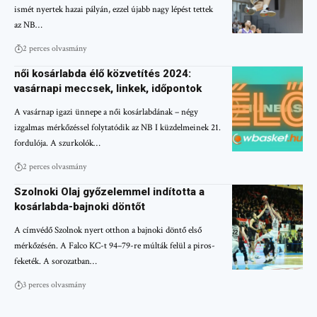
ismét nyertek hazai pályán, ezzel újabb nagy lépést tettek
az NB…
2 perces olvasmány
női kosárlabda élő közvetítés 2024:
vasárnapi meccsek, linkek, időpontok
A vasárnap igazi ünnepe a női kosárlabdának – négy
izgalmas mérkőzéssel folytatódik az NB I küzdelmeinek 21.
fordulója. A szurkolók…
2 perces olvasmány
Szolnoki Olaj győzelemmel indította a
kosárlabda-bajnoki döntőt
A címvédő Szolnok nyert otthon a bajnoki döntő első
mérkőzésén. A Falco KC-t 94–79-re múlták felül a piros-
feketék. A sorozatban…
3 perces olvasmány