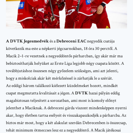
A DVTK Jegesmedvék
és a
Debreceni EAC
negyedik csatája
következik ma este a népkerti jégcsarnokban, 18 óra 30 perctől. A
Macik 2–1-re vezetnek a negyeddöntős párharcban, így akár már ma
bebiztosíthatják helyüket az
Erste Liga
legjobb négy csapata között. A
továbbjutáshoz összesen négy győzelem szükséges, ami azt jelenti,
hogy a miskolciak akár két mérkőzéssel is zárhatják le a szériát.
Az eddigi három találkozó kiélezett küzdelmeket hozott, mindkét
csapat megmutatta kvalitásait a jégen. A
DVTK
hazai pályán eddig
magabiztosan teljesített a sorozatban, ami most is komoly előnyt
jelenthet a Maciknak. A debreceni gárda viszont mindenképpen nyerni
akar, hogy életben tartsa esélyeit és visszakapaszkodjék a párharcba. Az
biztos már most, hogy a két alakulat szerdán Debrecenben is összecsap,
tehát minimum ötmeccses lesz ez a negyeddöntő. A Macik játékosai