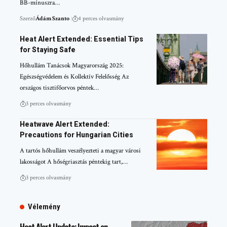
BB-mínuszra…
Szerző
Ádám Szanto
4 perces olvasmány
Heat Alert Extended: Essential Tips
for Staying Safe
Hőhullám Tanácsok Magyarország 2025:
Egészségvédelem és Kollektív Felelősség Az
országos tisztifőorvos péntek…
3 perces olvasmány
Heatwave Alert Extended:
Precautions for Hungarian Cities
A tartós hőhullám veszélyezteti a magyar városi
lakosságot A hőségriasztás péntekig tart,…
3 perces olvasmány
Vélemény
Heat Alert Update: Impact on