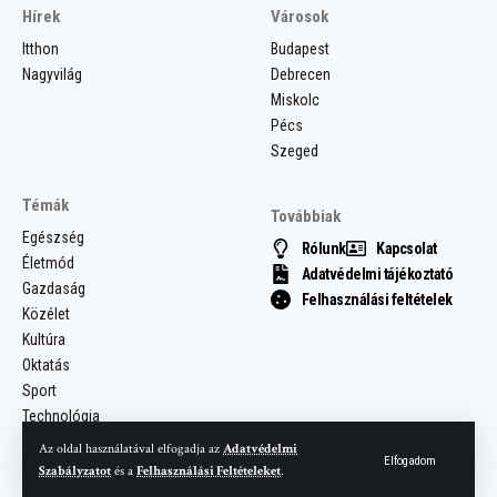
Hírek
Városok
Itthon
Budapest
Nagyvilág
Debrecen
Miskolc
Pécs
Szeged
Témák
Továbbiak
Egészség
Rólunk
Kapcsolat
Életmód
Adatvédelmi tájékoztató
Gazdaság
Felhasználási feltételek
Közélet
Kultúra
Oktatás
Sport
Technológia
Az oldal használatával elfogadja az
Adatvédelmi
Elfogadom
Szabályzatot
és a
Felhasználási Feltételeket
.
© 2025 Most Hír. Minden jog fenntartva.