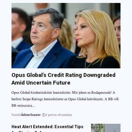
Opus Global’s Credit Rating Downgraded
Amid Uncertain Future
Opus Global hitelminősítés leminősítés: Mit jelent ez Budapestnek? A
berlini Scope Ratings leminősítette az Opus Global kötvényeit. A BB-ről
BB-mínuszra…
Szerző
Ádám Szanto
4 perces olvasmány
Heat Alert Extended: Essential Tips