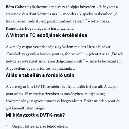
Bém Gábor
nyilatkozott a meccs záró sípját követően. „Hiányzott a
szerencse és a döntő érintés ma.” – mondta a kispados szakember. „A
fiúk küzdeni tudnak, ezt pozitívumként veszem.” – tette hozzá.
Kimutatta, hogy megvan a harci szellem.
A Viktoria FC edzőjének értékelése
A vendég csapat vezetőedzője a győzelem mellett látta a hibákat.
„Büszkék vagyunk a három pontra, fontos volt.” – jelentette ki. „De sok
helyzetet elveszítettünk, ezen dolgoznunk kell.” – ismerte be őszintén.
A győzelem ugyanis fontos volt számukra.
Állás a tabellán a forduló után
A vereség után a DVTK továbbra is a kilencedik helyen áll. A csapat
pontszáma 19 maradt a tizenkettes mezőnyben. A bajnokság
középmezőnye nagyon tömött és kiegyenlített. Ezért minden pont és
gól kiemelt jelentőségű.
Mi hiányzott a DVTK-nak?
Öngólt lőttek az első félidő elején.