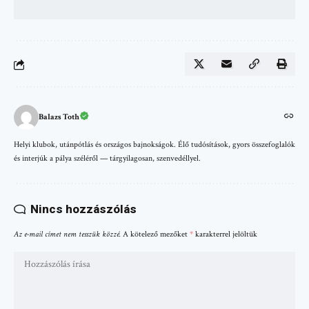
Balazs Toth
Helyi klubok, utánpótlás és országos bajnokságok. Élő tudósítások, gyors összefoglalók
és interjúk a pálya széléről — tárgyilagosan, szenvedéllyel.
Nincs hozzászólás
Az e-mail címet nem tesszük közzé.
A kötelező mezőket
*
karakterrel jelöltük