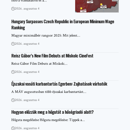
infó a vízellátásról és a…
2026. augusztus 4
Hungary Surpasses Czech Republic in European Minimum Wage
Ranking
Magyar minimálbér rangsor 2025: Mit jelent…
2026. augusztus 4
Reisz Gábor’s New Film Debuts at Miskolc CineFest
Reisz Gábor Film Debuts at Miskolc…
2026. augusztus 4
Éjszakai vasúti karbantartás Egerben: Zajhatások várhatók
A MÁV augusztusban több éjszakai karbantartást…
2026. augusztus 4
Hogyan előzzük meg a hőgutát a hőségriadó alatt?
Hőguta megelőzése Hőguta megelőzése: Tippek a…
2026. augusztus 4