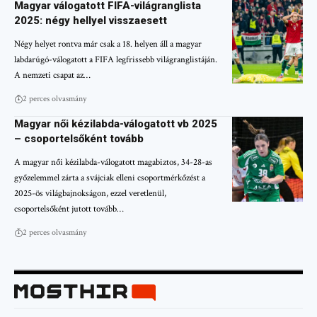
Magyar válogatott FIFA-világranglista
2025: négy hellyel visszaesett
Négy helyet rontva már csak a 18. helyen áll a magyar
labdarúgó-válogatott a FIFA legfrissebb világranglistáján.
A nemzeti csapat az…
2 perces olvasmány
Magyar női kézilabda-válogatott vb 2025
– csoportelsőként tovább
A magyar női kézilabda-válogatott magabiztos, 34-28-as
győzelemmel zárta a svájciak elleni csoportmérkőzést a
2025-ös világbajnokságon, ezzel veretlenül,
csoportelsőként jutott tovább…
2 perces olvasmány