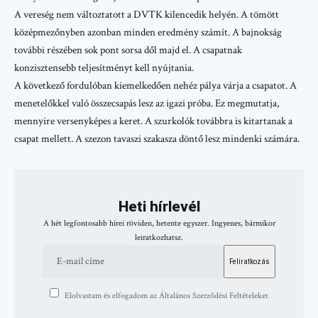
A vereség nem változtatott a DVTK kilencedik helyén. A tömött
középmezőnyben azonban minden eredmény számít. A bajnokság
további részében sok pont sorsa dől majd el. A csapatnak
konzisztensebb teljesítményt kell nyújtania.
A következő fordulóban kiemelkedően nehéz pálya várja a csapatot. A
menetelőkkel való összecsapás lesz az igazi próba. Ez megmutatja,
mennyire versenyképes a keret. A szurkolók továbbra is kitartanak a
csapat mellett. A szezon tavaszi szakasza döntő lesz mindenki számára.
Heti hírlevél
A hét legfontosabb hírei röviden, hetente egyszer. Ingyenes, bármikor
leiratkozhatsz.
Elolvastam és elfogadom az Általános Szerződési Feltételeket