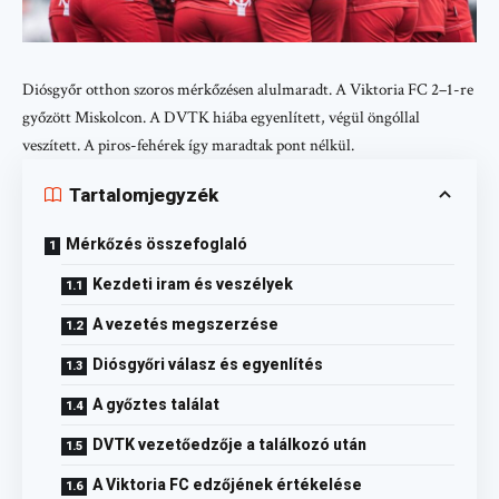
Diósgyőr otthon szoros mérkőzésen alulmaradt. A Viktoria FC 2–1-re
győzött Miskolcon. A DVTK hiába egyenlített, végül öngóllal
veszített. A piros-fehérek így maradtak pont nélkül.
Tartalomjegyzék
Mérkőzés összefoglaló
Kezdeti iram és veszélyek
A vezetés megszerzése
Diósgyőri válasz és egyenlítés
A győztes találat
DVTK vezetőedzője a találkozó után
A Viktoria FC edzőjének értékelése