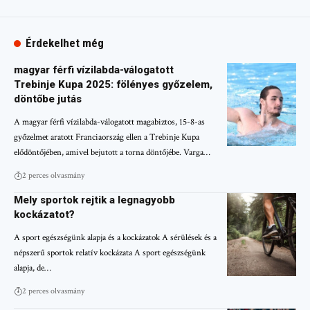
Érdekelhet még
magyar férfi vízilabda-válogatott
Trebinje Kupa 2025: fölényes győzelem,
döntőbe jutás
A magyar férfi vízilabda-válogatott magabiztos, 15-8-as
győzelmet aratott Franciaország ellen a Trebinje Kupa
elődöntőjében, amivel bejutott a torna döntőjébe. Varga…
2 perces olvasmány
Mely sportok rejtik a legnagyobb
kockázatot?
A sport egészségünk alapja és a kockázatok A sérülések és a
népszerű sportok relatív kockázata A sport egészségünk
alapja, de…
2 perces olvasmány