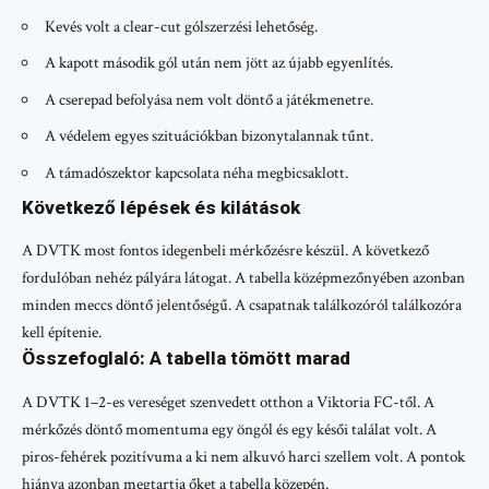
Kevés volt a clear-cut gólszerzési lehetőség.
A kapott második gól után nem jött az újabb egyenlítés.
A cserepad befolyása nem volt döntő a játékmenetre.
A védelem egyes szituációkban bizonytalannak tűnt.
A támadószektor kapcsolata néha megbicsaklott.
Következő lépések és kilátások
A DVTK most fontos idegenbeli mérkőzésre készül. A következő
fordulóban nehéz pályára látogat. A tabella középmezőnyében azonban
minden meccs döntő jelentőségű. A csapatnak találkozóról találkozóra
kell építenie.
Összefoglaló: A tabella tömött marad
A DVTK 1–2-es vereséget szenvedett otthon a Viktoria FC-től. A
mérkőzés döntő momentuma egy öngól és egy késői találat volt. A
piros-fehérek pozitívuma a ki nem alkuvó harci szellem volt. A pontok
hiánya azonban megtartja őket a tabella közepén.