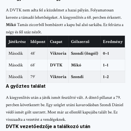
A DVTK nem adta fel a küzdelmet a hazai pályán. Folyamatosan
kereste a támadó lehetőségeket. A kiegyenlítés a 68. percben érkezett.
Mikó
Tamás ziccerből bombázott a kapu bal alsó sarkába. Ez felrázta a
négy és fél száz nézőt.
Játékrész
Időpont
Csapat
Gólszerző
Eredmény
Második
48′
Viktoria
Szondi (öngól)
0–1
Második
68′
DVTK
Mikó
1–1
Második
79′
Viktoria
Szondi
1–2
A győztes találat
A kiegyenlítés után a játék ismét feszültté vált. A döntő pillanat a 79.
percben következett be. Egy szöglet utáni kavarodásban Szondi Dániel
védő ismét gólt szerzett. Most már az ellenfél kapujába talált be. Ez
visszaadta a vezetést a vendégeknek.
DVTK vezetőedzője a találkozó után