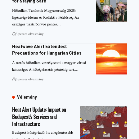
for Staying Safe
Hőhullám Tanácsok Magyarország 2025:
Egészségvédelem és Kollektív Felelősség Az
országos tisztifőorvos péntek…
3 perces olvasmány
Heatwave Alert Extended:
Precautions for Hungarian Cities
A tartós hőhullám veszélyezteti a magyar városi
lakosságot A hőségriasztás péntekig tart,…
3 perces olvasmány
Vélemény
Heat Alert Update: Impact on
Budapest’s Services and
Infrastructure
Budapest hőségriadó: Itt a legfontosabb