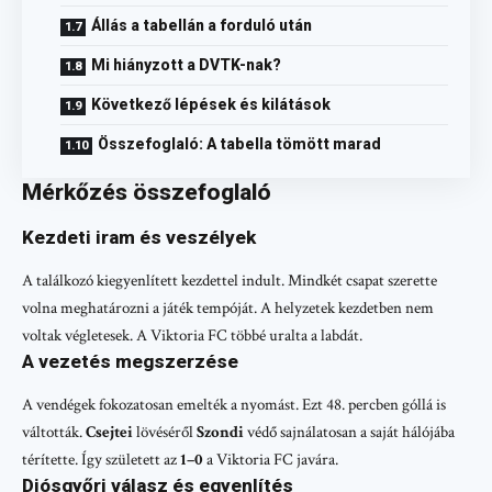
Állás a tabellán a forduló után
Mi hiányzott a DVTK-nak?
Következő lépések és kilátások
Összefoglaló: A tabella tömött marad
Mérkőzés összefoglaló
Kezdeti iram és veszélyek
A találkozó kiegyenlített kezdettel indult. Mindkét csapat szerette
volna meghatározni a játék tempóját. A helyzetek kezdetben nem
voltak végletesek. A Viktoria FC többé uralta a labdát.
A vezetés megszerzése
A vendégek fokozatosan emelték a nyomást. Ezt 48. percben góllá is
váltották.
Csejtei
lövéséről
Szondi
védő sajnálatosan a saját hálójába
térítette. Így született az
1–0
a Viktoria FC javára.
Diósgyőri válasz és egyenlítés