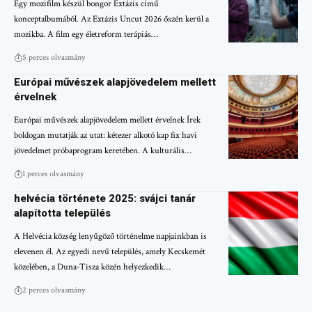
Egy mozifilm készül bongor Extázis című
konceptalbumából. Az Extázis Uncut 2026 őszén kerül a
mozikba. A film egy életreform terápiás…
5 perces olvasmány
Európai művészek alapjövedelem mellett
érvelnek
Európai művészek alapjövedelem mellett érvelnek Írek
boldogan mutatják az utat: kétezer alkotó kap fix havi
jövedelmet próbaprogram keretében. A kulturális…
1 perces olvasmány
helvécia története 2025: svájci tanár
alapította település
A Helvécia község lenyűgöző történelme napjainkban is
elevenen él. Az egyedi nevű település, amely Kecskemét
közelében, a Duna-Tisza közén helyezkedik…
2 perces olvasmány