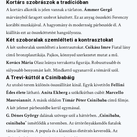
Kortárs szobrászok a tradícióban
A kortárs alkotók is jelen vannak a tárlaton.
Ámmer Gergő
márványból faragott szobrot készített. Ez az anyag összeköti Ferenczy
korábbi munkájával. A hagyomány és modernség párbeszéde él. A
kiállítás ezt az összeköttetést hangsúlyozza.
Két szoboralak szemlélteti a kontrasztokat
A két szoboralak szemlélteti a kontrasztokat.
Csikász Imre
Fiatal lány
című bronzplasztikája. Pajkos, könnyed szerkezetet mutat a mű.
Kovács Mária
Olasz leánya terrakotta figurája. Robusztusabb és
súlyosabb benyomást kelt. Mindkettő ugyanarról a témáról szól.
A Trevi-kúttól a Csinibabáig
Az utolsó terem különös összeállítást kínál. Egyik kivetítőn
Fellini
Édes élete
látható.
Anita Ekberg
a szökőkútban csábít
Marcello
Masroiannit
. A másik oldalon
Tímár Péter
Csinibaba
című filmje.
A két jelenet párbeszédbe kerül egymással.
G. Dénes György
dalának szövege szól a háttérben. „
Csinibaba,
csinibaba
” ismétlődik a teremben. Az úttörőnyakkendős fiatalok
tánca látványos. A popula és a klasszikus életérzés keveredik. Az