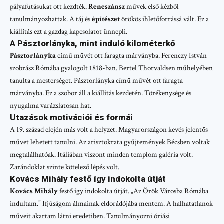
pályafutásukat ott kezdték.
Reneszánsz
művek első kézből
tanulmányozhattak. A táj és
építészet
örökös ihletőforrássá vált. Ez a
kiállítás ezt a gazdag kapcsolatot ünnepli.
A Pásztorlányka, mint induló kilométerkő
Pásztorlányka
című művét ott faragta márványba. Ferenczy István
szobrász Rómába gyalogolt 1818-ban. Bertel Thorvaldsen műhelyében
tanulta a mesterséget. Pásztorlányka című művét ott faragta
márványba. Ez a szobor áll a kiállítás kezdetén. Törékenysége és
nyugalma varázslatosan hat.
Utazások motivációi és formái
A 19. század elején más volt a helyzet. Magyarországon kevés jelentős
művet lehetett tanulni. Az arisztokrata gyűjtemények Bécsben voltak
megtalálhatóak. Itáliában viszont minden templom galéria volt.
Zarándoklat szinte kötelező lépés volt.
Kovács Mihály festő így indokolta útját
Kovács Mihály
festő így indokolta útját. „Az Örök Városba Rómába
indultam.” Ifjúságom álmainak eldorádójába mentem. A halhatatlanok
műveit akartam látni eredetiben. Tanulmányozni óriási