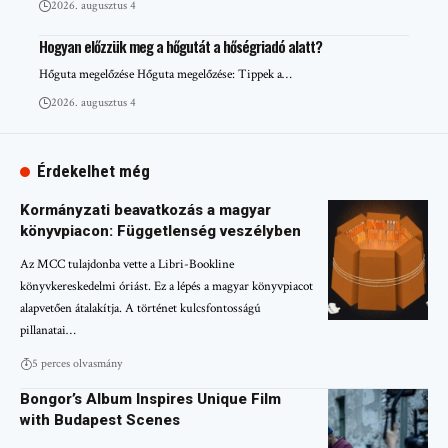
2026. augusztus 4
Hogyan előzzük meg a hőgutát a hőségriadó alatt?
Hőguta megelőzése Hőguta megelőzése: Tippek a…
2026. augusztus 4
Érdekelhet még
Kormányzati beavatkozás a magyar
könyvpiacon: Függetlenség veszélyben
Az MCC tulajdonba vette a Libri-Bookline
könyvkereskedelmi óriást. Ez a lépés a magyar könyvpiacot
alapvetően átalakítja. A történet kulcsfontosságú
pillanatai…
5 perces olvasmány
Bongor’s Album Inspires Unique Film
with Budapest Scenes