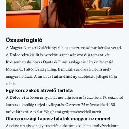
Összefoglaló
A Magyar Nemzeti Galéria nyári blokkbusztere számos kérdést vet fel.
A
Dolce vita
kiállítás összeköti a reneszánszot és a romantikát.
Kölcsönhatásba hozza Dante és Plinius világát is. Utakat fedez fel
Molnár C. Páltól Ország Liliig. Bemutatja az olasz kultúra mély
magyar hatásait. A tárlat az
Itália-élmény
szubjektív jellegét tárja
elénk.
Egy korszakok átívelő tárlata
A
Dolce vita
ötven árnyalatát mutatja be a művészetben. 19. századtól
kortárs alkotókig terjed a válogatás. Összesen 75 művész közel 150
műve látható. A tárlat főleg hazai gyűjteményekből merít.
Olaszországi tapasztalatok magyar szemmel
Az olasz utazások nagy tradíciót alakítottak ki. Fiatal művészek korai