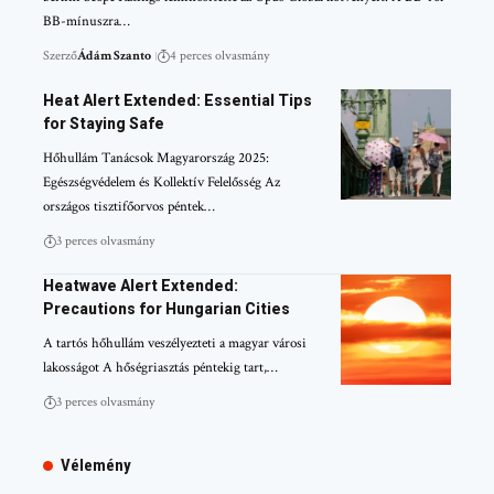
BB-mínuszra…
Szerző
Ádám Szanto
4 perces olvasmány
Heat Alert Extended: Essential Tips
for Staying Safe
Hőhullám Tanácsok Magyarország 2025:
Egészségvédelem és Kollektív Felelősség Az
országos tisztifőorvos péntek…
3 perces olvasmány
Heatwave Alert Extended:
Precautions for Hungarian Cities
A tartós hőhullám veszélyezteti a magyar városi
lakosságot A hőségriasztás péntekig tart,…
3 perces olvasmány
Vélemény