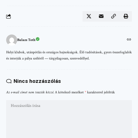
Balazs Toth
Helyi klubok, utánpótlás és országos bajnokságok. Élő tudósítások, gyors összefoglalók
és interjúk a pálya széléről — tárgyilagosan, szenvedéllyel.
Nincs hozzászólás
Az e-mail címet nem tesszük közzé.
A kötelező mezőket
*
karakterrel jelöltük