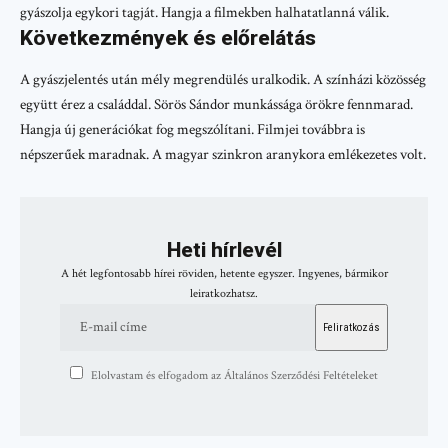
gyászolja egykori tagját. Hangja a filmekben halhatatlanná válik.
Következmények és előrelátás
A gyászjelentés után mély megrendülés uralkodik. A színházi közösség
együtt érez a családdal. Sörös Sándor munkássága örökre fennmarad.
Hangja új generációkat fog megszólítani. Filmjei továbbra is
népszerűek maradnak. A magyar szinkron aranykora emlékezetes volt.
Heti hírlevél
A hét legfontosabb hírei röviden, hetente egyszer. Ingyenes, bármikor
leiratkozhatsz.
Elolvastam és elfogadom az Általános Szerződési Feltételeket