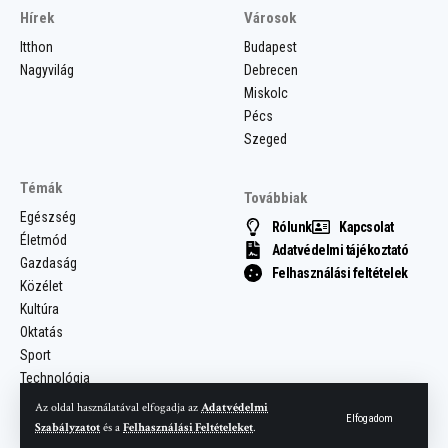
Hírek
Városok
Itthon
Budapest
Nagyvilág
Debrecen
Miskolc
Pécs
Szeged
Témák
Továbbiak
Egészség
Rólunk
Kapcsolat
Életmód
Adatvédelmi tájékoztató
Gazdaság
Felhasználási feltételek
Közélet
Kultúra
Oktatás
Sport
Technológia
Az oldal használatával elfogadja az
Adatvédelmi
Elfogadom
Szabályzatot
és a
Felhasználási Feltételeket
.
© 2025 Most Hír. Minden jog fenntartva.