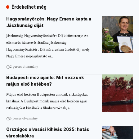
Érdekelhet még
Hagyományőrzés: Nagy Emese kapta a
Jászkunság díját
Jászkunság Hagyományőrzéséért Díj kitüntetettje Az
elismerés háttere és átadása Jászkunság
Hagyományőrzéséért Díj márciusban átadott díj, mely
Nagy Emese néprajzkutató és…
2 perces olvasmány
Budapesti moziajánló: Mit nézzünk
május első hetében?
Május első hetében Budapesten a mozik ritkaságokat
kínálnak A Budapest mozik május első hetében igazi
ritkaságokat kínálnak a filmbarátoknak, a…
3 perces olvasmány
Országos olvasási kihívás 2025: hatás
városlakókra