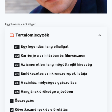
Egy korszak ért véget.
Tartalomjegyzék
Egy legendás hang elhallgat
Karrierje a színházban és filmvásznon
Az ismeretlen hang mögött rejlő híresség
Emlékezetes szinkronszerepek listája
A színház mélységes gyászolása
Hangjának öröksége a jövőben
Összegzés
Következmények és előrelátás