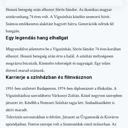
Hosszú betegség után elhunyt Sörös Sándor. Az ikonikus magyar
szinkronhang 74 éves volt. A Vígszínház közölte szomorú hírét.
Számos emlékezetes alakítást hagyott hátra. Generációk nőttek fel
hangján.
Egy legendás hang elhallgat
Megrendülve jelentette be a Vígszínház. Sörös Sándor 74 éves korában
elhunyt. Hosszú betegség után érte a halál. A színház mélységesen
megrázva búcsúzik. Kiemelte tehetségét és nagyságát. Egy teljes
életmű marad utánunk.
Karrierje a színházban és filmvásznon
1951-ben született Budapesten. 1974-ben diplomázott a főiskolán. A
Vígszínházhoz szerződtette Várkonyi Zoltán. Közel negyven szerepben
játszott itt. Később a Nemzeti Színház tagja lett. Szabadúszóként is
aktív maradt.
Televíziós sorozatokban is feltűnt. Játszott az Űrgammák és Kisváros
epizódjaiban. Fontos szerepe volt a Szomszédok című műsorban. Az