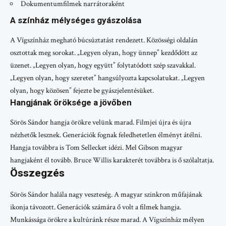
Dokumentumfilmek narrátoraként
A színház mélységes gyászolása
A Vígszínház megható búcsúztatást rendezett. Közösségi oldalán
osztottak meg sorokat. „Legyen olyan, hogy ünnep” kezdődött az
üzenet. „Legyen olyan, hogy együtt” folytatódott szép szavakkal.
„Legyen olyan, hogy szeretet” hangsúlyozta kapcsolatukat. „Legyen
olyan, hogy közösen” fejezte be gyászjelentésüket.
Hangjának öröksége a jövőben
Sörös Sándor hangja örökre velünk marad. Filmjei újra és újra
nézhetők lesznek. Generációk fognak feledhetetlen élményt átélni.
Hangja továbbra is Tom Sellecket idézi. Mel Gibson magyar
hangjaként él tovább. Bruce Willis karakterét továbbra is ő szólaltatja.
Összegzés
Sörös Sándor halála nagy veszteség. A magyar szinkron műfajának
ikonja távozott. Generációk számára ő volt a filmek hangja.
Munkássága örökre a kultúránk része marad. A Vígszínház mélyen