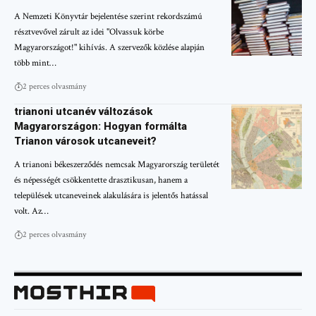
A Nemzeti Könyvtár bejelentése szerint rekordszámú
résztvevővel zárult az idei "Olvassuk körbe
Magyarországot!" kihívás. A szervezők közlése alapján
több mint…
2 perces olvasmány
trianoni utcanév változások
Magyarországon: Hogyan formálta
Trianon városok utcaneveit?
A trianoni békeszerződés nemcsak Magyarország területét
és népességét csökkentette drasztikusan, hanem a
települések utcaneveinek alakulására is jelentős hatással
volt. Az…
2 perces olvasmány