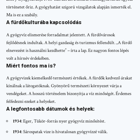
történetet őriz. A gyógyhatást szigorú vizsgálatok alapján ismerték el.
Ma is ez a szabály.
A fürdőkulturába kapcsolódás
A gyógyvíz elismerése forradalmat jelentett. A fürdővárosok
fejlődésnek indultak. A helyi gazdaság és turizmus fellendült. „A fürdő
elnevezést is használni kezdhette” – írta a lap. Ez nagyon fontos lépés
volt a hírnév érdekében.
Miért fontos ma is?
A gyógyvizek kiemelkedő természeti értékek. A fürdők kedvező árakat
kínálnak a látogatóknak. Gyönyörű természeti környezet várja a
vendégeket. A hosszú történelem bizonyítja a víz minőségét. Érdemes
felfedezni ezeket a helyeket.
A legfontosabb dátumok és helyek:
1934
: Eger, Tükör-forrás nyer gyógyvíz minősítést.
1934
: Sárospatak vize is hivatalosan gyógyvízzé válik.