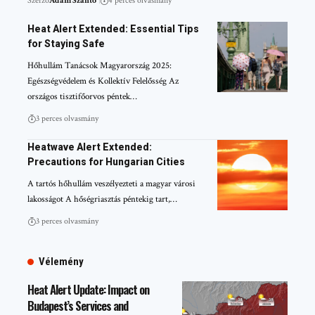
Szerző
Ádám Szanto
4 perces olvasmány
Heat Alert Extended: Essential Tips
for Staying Safe
Hőhullám Tanácsok Magyarország 2025:
Egészségvédelem és Kollektív Felelősség Az
országos tisztifőorvos péntek…
3 perces olvasmány
Heatwave Alert Extended:
Precautions for Hungarian Cities
A tartós hőhullám veszélyezteti a magyar városi
lakosságot A hőségriasztás péntekig tart,…
3 perces olvasmány
Vélemény
Heat Alert Update: Impact on
Budapest’s Services and