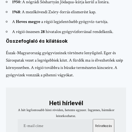
1950
: A nógrádi Sóshartyán Jódaqua-kútja kerül a listára.
1968
: A mezőkövesdi Zsóry-forrás elismerést kap.
A
Heves megye
a régió legjelentősebb gyógyvíz-tartója.
A régió összesen
28
hivatalos gyógyvízforrással rendelkezik.
Összefoglaló és kilátások
Észak-Magyarország gyógyvizeinek története lenyűgöző. Eger és
Sárospatak vezet a legrégebbiek közt. A fürdők ma is élvezhetőek szép
környezetben. A régió továbbra is büszke természetes kincseire. A
gyógyvizek vonzzák a pihenni vágyókat.
Heti hírlevél
A hét legfontosabb hírei röviden, hetente egyszer. Ingyenes, bármikor
leiratkozhatsz.