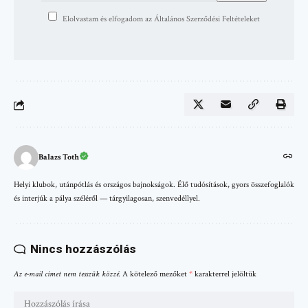
Elolvastam és elfogadom az Általános Szerződési Feltételeket
Balazs Toth
Helyi klubok, utánpótlás és országos bajnokságok. Élő tudósítások, gyors összefoglalók
és interjúk a pálya széléről — tárgyilagosan, szenvedéllyel.
Nincs hozzászólás
Az e-mail címet nem tesszük közzé.
A kötelező mezőket
*
karakterrel jelöltük