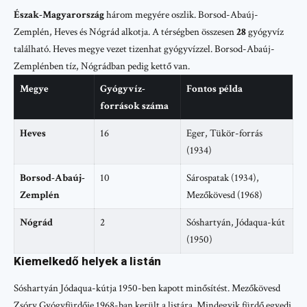
Észak-Magyarország
három megyére oszlik. Borsod-Abaúj-
Zemplén, Heves és Nógrád alkotja. A térségben összesen
28
gyógyvíz
található. Heves megye vezet tizenhat gyógyvízzel. Borsod-Abaúj-
Zemplénben tíz, Nógrádban pedig kettő van.
Megye
Gyógyvíz-
Fontos példa
források száma
Heves
16
Eger, Tükör-forrás
(1934)
Borsod-Abaúj-
10
Sárospatak (1934),
Zemplén
Mezőkövesd (1968)
Nógrád
2
Sóshartyán, Jódaqua-kút
(1950)
Kiemelkedő helyek a listán
Sóshartyán Jódaqua-kútja 1950-ben kapott minősítést. Mezőkövesd
Zsóry Gyógyfürdője 1968-ban került a listára. Mindegyik fürdő egyedi