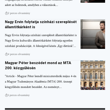
adott az Indexnek, amelyben a választások…
2 perces olvasmány
Nagy Ervin folytatja színházi szereplését
államtitkárként is
Nagy Ervin folytatja színházi szereplését államtitkárként is
Nagy Ervin kulturális államtitkárként folytatja egyetlen
színházi produkcióját. A feleségével közös „Egy életünk”…
4 perces olvasmány
Magyar Péter beszédet mond az MTA
200. közgyűlésén
"Article - Magyar Péter leendő miniszterelnök május 4-én
a Magyar Tudományos Akadémia (MTA) 200. ünnepi
közgyűlésén mondott beszédet. Az eseményt…
1 perces olvasmány