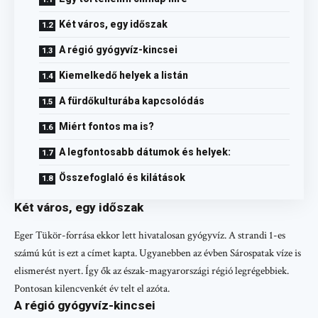
Két város, egy időszak
A régió gyógyvíz-kincsei
Kiemelkedő helyek a listán
A fürdőkulturába kapcsolódás
Miért fontos ma is?
A legfontosabb dátumok és helyek:
Összefoglaló és kilátások
Két város, egy időszak
Eger Tükör-forrása ekkor lett hivatalosan gyógyvíz. A strandi 1-es
számú kút is ezt a címet kapta. Ugyanebben az évben Sárospatak víze is
elismerést nyert. Így ők az észak-magyarországi régió legrégebbiek.
Pontosan kilencvenkét év telt el azóta.
A régió gyógyvíz-kincsei