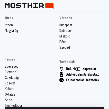
Hírek
Városok
Itthon
Budapest
Nagyvilág
Debrecen
Miskolc
Pécs
Szeged
Témák
Továbbiak
Egészség
Rólunk
Kapcsolat
Életmód
Adatvédelmi tájékoztató
Gazdaság
Felhasználási feltételek
Közélet
Kultúra
Oktatás
Sport
Technológia