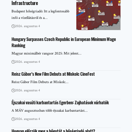
Infrastructure
Budapest hőségriadó: Itt a legfontosabb
infó a vízellátásról és a…
2026. augusztus 4
Hungary Surpasses Czech Republic in European Minimum Wage
Ranking
Magyar minimálbér rangsor 2025: Mit jelent…
2026. augusztus 4
Reisz Gábor’s New Film Debuts at Miskolc CineFest
Reisz Gábor Film Debuts at Miskolc…
2026. augusztus 4
Éjszakai vasúti karbantartás Egerben: Zajhatások várhatók
A MÁV augusztusban több éjszakai karbantartást…
2026. augusztus 4
Hogyan előzzük meg a hőgutát a hőségriadó alatt?