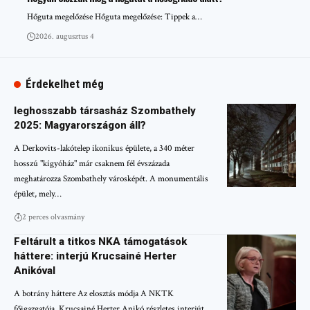
Hőguta megelőzése Hőguta megelőzése: Tippek a…
2026. augusztus 4
Érdekelhet még
leghosszabb társasház Szombathely
2025: Magyarországon áll?
A Derkovits-lakótelep ikonikus épülete, a 340 méter
hosszú "kígyóház" már csaknem fél évszázada
meghatározza Szombathely városképét. A monumentális
épület, mely…
2 perces olvasmány
Feltárult a titkos NKA támogatások
háttere: interjú Krucsainé Herter
Anikóval
A botrány háttere Az elosztás módja A NKTK
főigazgatója, Krucsainé Herter Anikó részletes interjút