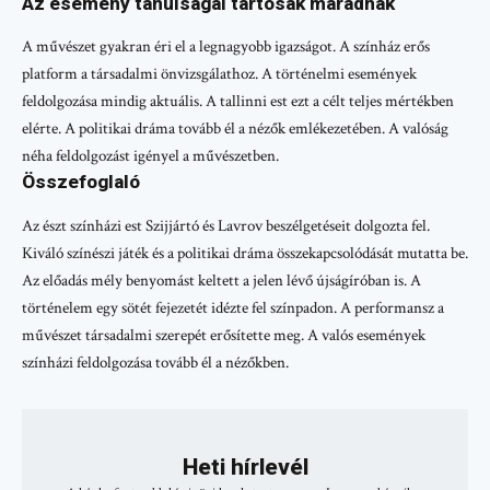
Az esemény tanulságai tartósak maradnak
A művészet gyakran éri el a legnagyobb igazságot. A színház erős
platform a társadalmi önvizsgálathoz. A történelmi események
feldolgozása mindig aktuális. A tallinni est ezt a célt teljes mértékben
elérte. A politikai dráma tovább él a nézők emlékezetében. A valóság
néha feldolgozást igényel a művészetben.
Összefoglaló
Az észt színházi est Szijjártó és Lavrov beszélgetéseit dolgozta fel.
Kiváló színészi játék és a politikai dráma összekapcsolódását mutatta be.
Az előadás mély benyomást keltett a jelen lévő újságíróban is. A
történelem egy sötét fejezetét idézte fel színpadon. A performansz a
művészet társadalmi szerepét erősítette meg. A valós események
színházi feldolgozása tovább él a nézőkben.
Heti hírlevél