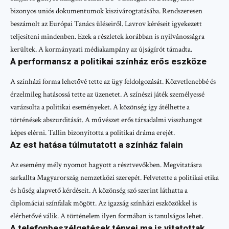
bizonyos uniós dokumentumok kiszivárogtatásába. Rendszeresen
beszámolt az Európai Tanács üléseiről. Lavrov kéréseit igyekezett
teljesíteni mindenben. Ezek a részletek korábban is nyilvánosságra
kerültek. A kormányzati médiakampány az újságírót támadta.
A performansz a politikai színház erős eszköze
A színházi forma lehetővé tette az ügy feldolgozását. Közvetlenebbé és
érzelmileg hatásossá tette az üzenetet. A színészi játék személyessé
varázsolta a politikai eseményeket. A közönség így átélhette a
történések abszurditását. A művészet erős társadalmi visszhangot
képes elérni. Tallin bizonyította a politikai dráma erejét.
Az est hatása túlmutatott a színház falain
Az esemény mély nyomot hagyott a résztvevőkben. Megvitatásra
sarkallta Magyarország nemzetközi szerepét. Felvetette a politikai etika
és hűség alapvető kérdéseit. A közönség szó szerint láthatta a
diplomáciai színfalak mögött. Az igazság színházi eszközökkel is
elérhetővé válik. A történelem ilyen formában is tanulságos lehet.
A telefonbeszélgetések tényei ma is vitatottak