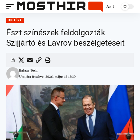
Aa
KULTÚRA
Észt színészek feldolgozták
Szijjártó és Lavrov beszélgetéseit
Balazs Toth
Utoljára frissítve: 2026. május 15 15:30