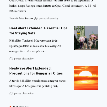
Opus Global hitelminősítés leminősítés: Mit jelent ez Budapestnek? A
berlini Scope Ratings leminősítette az Opus Global kötvényeit. A BB-ről
BB-mínuszra…
Szerző
Ádám Szanto
4 perces olvasmány
Heat Alert Extended: Essential Tips
for Staying Safe
Hőhullám Tanácsok Magyarország 2025:
Egészségvédelem és Kollektív Felelősség Az
országos tisztifőorvos péntek…
3 perces olvasmány
Heatwave Alert Extended:
Precautions for Hungarian Cities
A tartós hőhullám veszélyezteti a magyar városi
lakosságot A hőségriasztás péntekig tart,…
3 perces olvasmány