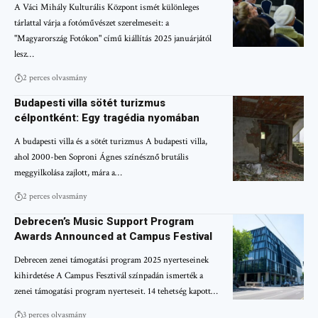
A Váci Mihály Kulturális Központ ismét különleges
tárlattal várja a fotóművészet szerelmeseit: a
"Magyarország Fotókon" című kiállítás 2025 januárjától
lesz…
2 perces olvasmány
Budapesti villa sötét turizmus
célpontként: Egy tragédia nyomában
A budapesti villa és a sötét turizmus A budapesti villa,
ahol 2000-ben Soproni Ágnes színésznő brutális
meggyilkolása zajlott, mára a…
2 perces olvasmány
Debrecen’s Music Support Program
Awards Announced at Campus Festival
Debrecen zenei támogatási program 2025 nyerteseinek
kihirdetése A Campus Fesztivál színpadán ismerték a
zenei támogatási program nyerteseit. 14 tehetség kapott…
3 perces olvasmány