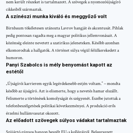
nem került részeket is tartalmazott. A szövegek a nyomozóújságíró
cikkeiből származtak.
A színészi munka kiváló és meggyőző volt
Birnbaum tökéletesen utánozta Lavrov hangját és akcentusát. Pihlak
pedig pontosan ragadta meg a magyar politikus jellemvonásait. A
közönség eleinte nevetett a szatirikus jeleneteken. Később azonban
elkomorodtak a hallgatók. A történet súlya végül felülkerekedett a
humoron.
Panyi Szabolcs is mély benyomást kapott az
estétől
„Újságírói karrierem egyik legérdekesebb estjén voltam.” – mondta
később az újságíró. Azt is elismerte, hogy a nevetés hamar elszállt.
Felismerte a történések komolyságát és szégyenét. Eszébe jutottak a
telefonbeszélgetések politikai következményei. A produkció erős
érzelmi hullámvasutat okozott.
Az előadott szövegek súlyos vádakat tartalmaztak
Szijjártó gúnyos hangon beszélt EU-s kollégáiról. Beleegyezett