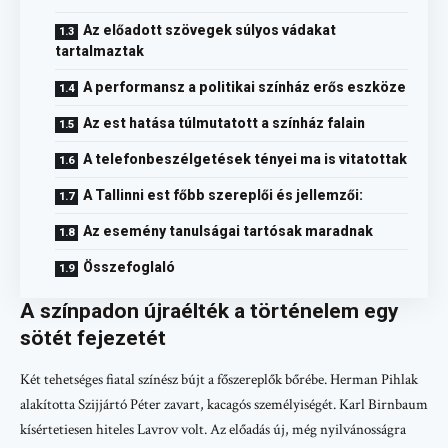
Az előadott szövegek súlyos vádakat
tartalmaztak
A performansz a politikai színház erős eszköze
Az est hatása túlmutatott a színház falain
A telefonbeszélgetések tényei ma is vitatottak
A Tallinni est főbb szereplői és jellemzői:
Az esemény tanulságai tartósak maradnak
Összefoglaló
A színpadon újraélték a történelem egy
sötét fejezetét
Két tehetséges fiatal színész bújt a főszereplők bőrébe. Herman Pihlak
alakította Szijjártó Péter zavart, kacagós személyiségét. Karl Birnbaum
kísértetiesen hiteles Lavrov volt. Az előadás új, még nyilvánosságra