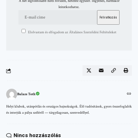
A hét legfontosabb hírei röviden, hetente egyszer. Ingyenes, bármikor
leiratkozhatsz.
Elolvastam és elfogadom az Általános Szerződési Feltételeket
Balazs Toth
Helyi klubok, utánpótlás és országos bajnokságok. Élő tudósítások, gyors összefoglalók
és interjúk a pálya széléről — tárgyilagosan, szenvedéllyel.
Nincs hozzászólás