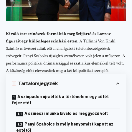
Kiváló észt színészek formálták meg Szijjártó és Lavrov
figuráit egy különleges színházi estén.
A Tallinni Von Krahl
Színház művészei adták elő a lehallgatott telefonbeszélgetések
szövegeit. Panyi Szabolcs újságíró személyesen volt jelen a műsoron. A
performansz politikai drámaiassággal és szatirikus elemekkel telt volt.
A közönség előtt elevenedtek meg a két külpolitikai szereplő.
Tartalomjegyzék
A színpadon újraélték a történelem egy sötét
fejezetét
A színészi munka kiváló és meggyőző volt
Panyi Szabolcs is mély benyomást kapott az
estétől