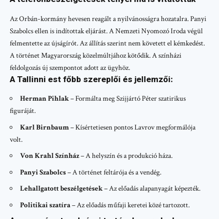
Az Orbán-kormány hevesen reagált a nyilvánosságra hozatalra. Panyi
Szabolcs ellen is indítottak eljárást. A Nemzeti Nyomozó Iroda végül
felmentette az újságírót. Az állítás szerint nem követett el kémkedést.
A történet Magyarország közelmúltjához kötődik. A színházi
feldolgozás új szempontot adott az ügyhöz.
A Tallinni est főbb szereplői és jellemzői:
Herman Pihlak
– Formálta meg Szijjártó Péter szatirikus
figuráját.
Karl Birnbaum
– Kísértetiesen pontos Lavrov megformálója
volt.
Von Krahl Színház
– A helyszín és a produkció háza.
Panyi Szabolcs
– A történet feltárója és a vendég.
Lehallgatott beszélgetések
– Az előadás alapanyagát képezték.
Politikai szatíra
– Az előadás műfaji keretei közé tartozott.