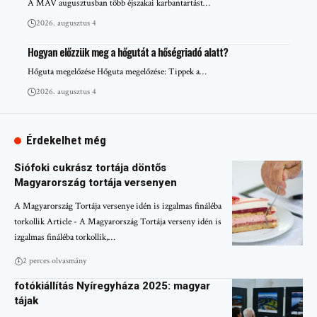
A MÁV augusztusban több éjszakai karbantartást…
2026. augusztus 4
Hogyan előzzük meg a hőgutát a hőségriadó alatt?
Hőguta megelőzése Hőguta megelőzése: Tippek a…
2026. augusztus 4
Érdekelhet még
Siófoki cukrász tortája döntős
Magyarország tortája versenyen
A Magyarország Tortája versenye idén is izgalmas fináléba
torkollik Article - A Magyarország Tortája verseny idén is
izgalmas fináléba torkollik,…
2 perces olvasmány
fotókiállítás Nyíregyháza 2025: magyar
tájak