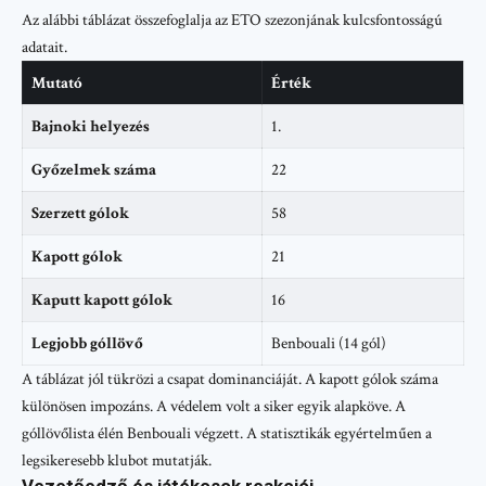
Az alábbi táblázat összefoglalja az ETO szezonjának kulcsfontosságú
adatait.
Mutató
Érték
Bajnoki helyezés
1.
Győzelmek száma
22
Szerzett gólok
58
Kapott gólok
21
Kaputt kapott gólok
16
Legjobb góllövő
Benbouali (14 gól)
A táblázat jól tükrözi a csapat dominanciáját. A kapott gólok száma
különösen impozáns. A védelem volt a siker egyik alapköve. A
góllövőlista élén Benbouali végzett. A statisztikák egyértelműen a
legsikeresebb klubot mutatják.