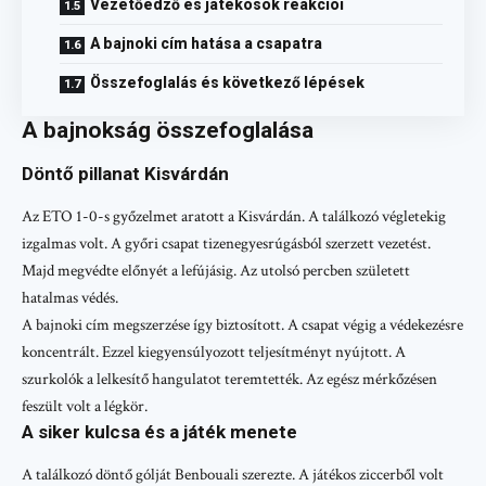
Vezetőedző és játékosok reakciói
A bajnoki cím hatása a csapatra
Összefoglalás és következő lépések
A bajnokság összefoglalása
Döntő pillanat Kisvárdán
Az ETO 1-0-s győzelmet aratott a Kisvárdán. A találkozó végletekig
izgalmas volt. A győri csapat tizenegyesrúgásból szerzett vezetést.
Majd megvédte előnyét a lefújásig. Az utolsó percben született
hatalmas védés.
A bajnoki cím megszerzése így biztosított. A csapat végig a védekezésre
koncentrált. Ezzel kiegyensúlyozott teljesítményt nyújtott. A
szurkolók a lelkesítő hangulatot teremtették. Az egész mérkőzésen
feszült volt a légkör.
A siker kulcsa és a játék menete
A találkozó döntő gólját Benbouali szerezte. A játékos ziccerből volt