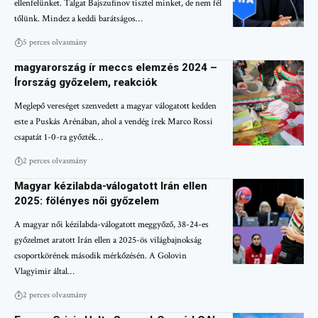
ellenfelünket. Talgat Bajszufinov tisztel minket, de nem fél
tőlünk. Mindez a keddi barátságos…
5 perces olvasmány
magyarország ír meccs elemzés 2024 –
Írország győzelem, reakciók
Meglepő vereséget szenvedett a magyar válogatott kedden
este a Puskás Arénában, ahol a vendég írek Marco Rossi
csapatát 1-0-ra győzték…
2 perces olvasmány
Magyar kézilabda-válogatott Irán ellen
2025: fölényes női győzelem
A magyar női kézilabda-válogatott meggyőző, 38-24-es
győzelmet aratott Irán ellen a 2025-ös világbajnokság
csoportkörének második mérkőzésén. A Golovin
Vlagyimir által…
2 perces olvasmány