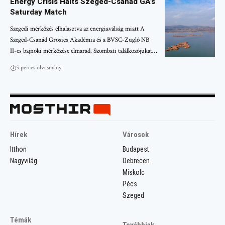
Energy Crisis Halts Szeged-Csanád GA’s
Saturday Match
Szegedi mérkőzés elhalasztva az energiaválság miatt A
Szeged-Csanád Grosics Akadémia és a BVSC-Zugló NB
II-es bajnoki mérkőzése elmarad. Szombati találkozójukat…
5 perces olvasmány
Hírek
Városok
Itthon
Budapest
Nagyvilág
Debrecen
Miskolc
Pécs
Szeged
Témák
Továbbiak