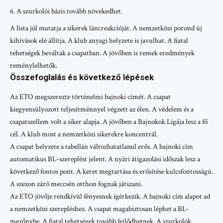
A szurkolói bázis tovább növekedhet.
A lista jól mutatja a sikerek láncreakcióját. A nemzetközi porond új
kihívások elé állítja. A klub anyagi helyzete is javulhat. A fiatal
tehetségek beváltak a csapatban. A jövőben is remek eredmények
reménylelhetők.
Összefoglalás és következő lépések
Az ETO megszerezte történelmi bajnoki címét. A csapat
kiegyensúlyozott teljesítménnyel végzett az élen. A védelem és a
csapatszellem volt a siker alapja. A jövőben a Bajnokok Ligája lesz a fő
cél. A klub most a nemzetközi sikerekre koncentrál.
A csapat helyzete a tabellán változhatatlanul erős. A bajnoki cím
automatikus BL-szereplést jelent. A nyári átigazolási időszak lesz a
következő fontos pont. A keret megtartása és erősítése kulcsfontosságú.
A szezon záró meccsén otthon fognak játszani.
Az ETO jövője rendkívül fényesnek ígérkezik. A bajnoki cím alapot ad
a nemzetközi szerepléshez. A csapat magabiztosan léphet a BL-
mezőnybe. A fiatal tehetségek tovább fejlődhetnek. A szurkolók