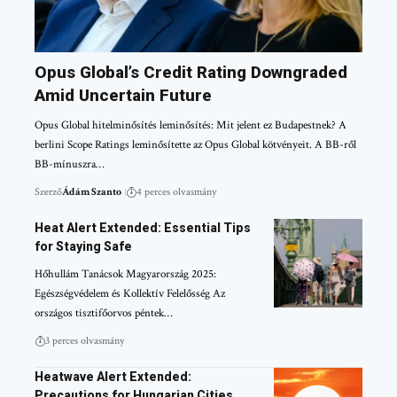
Opus Global’s Credit Rating Downgraded
Amid Uncertain Future
Opus Global hitelminősítés leminősítés: Mit jelent ez Budapestnek? A
berlini Scope Ratings leminősítette az Opus Global kötvényeit. A BB-ről
BB-mínuszra…
Szerző
Ádám Szanto
4 perces olvasmány
Heat Alert Extended: Essential Tips
for Staying Safe
Hőhullám Tanácsok Magyarország 2025:
Egészségvédelem és Kollektív Felelősség Az
országos tisztifőorvos péntek…
3 perces olvasmány
Heatwave Alert Extended:
Precautions for Hungarian Cities