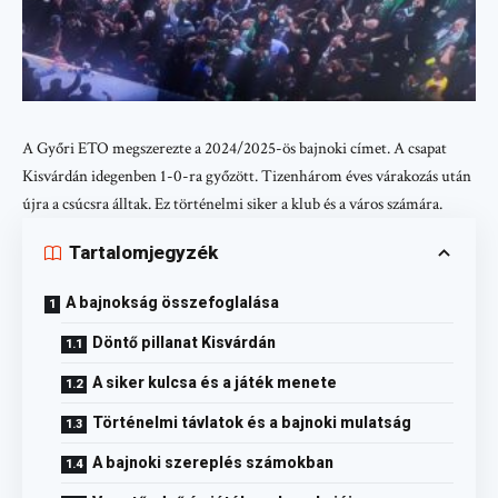
A Győri ETO megszerezte a 2024/2025-ös bajnoki címet. A csapat
Kisvárdán idegenben 1-0-ra győzött. Tizenhárom éves várakozás után
újra a csúcsra álltak. Ez történelmi siker a klub és a város számára.
Tartalomjegyzék
A bajnokság összefoglalása
Döntő pillanat Kisvárdán
A siker kulcsa és a játék menete
Történelmi távlatok és a bajnoki mulatság
A bajnoki szereplés számokban