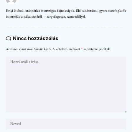
Helyi klubok, utánpótlás és országos bajnokságok. Élő tudósítások, gyors összefoglalók
és interjúk a pálya széléről — tárgyilagosan, szenvedéllyel.
Nincs hozzászólás
Az e-mail címet nem tesszük közzé.
A kötelező mezőket
*
karakterrel jelöltük