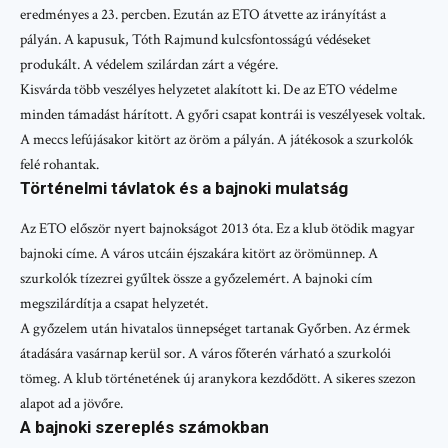
eredményes a 23. percben. Ezután az ETO átvette az irányítást a
pályán. A kapusuk, Tóth Rajmund kulcsfontosságú védéseket
produkált. A védelem szilárdan zárt a végére.
Kisvárda több veszélyes helyzetet alakított ki. De az ETO védelme
minden támadást hárított. A győri csapat kontrái is veszélyesek voltak.
A meccs lefújásakor kitört az öröm a pályán. A játékosok a szurkolók
felé rohantak.
Történelmi távlatok és a bajnoki mulatság
Az ETO először nyert bajnokságot 2013 óta. Ez a klub ötödik magyar
bajnoki címe. A város utcáin éjszakára kitört az örömünnep. A
szurkolók tízezrei gyűltek össze a győzelemért. A bajnoki cím
megszilárdítja a csapat helyzetét.
A győzelem után hivatalos ünnepséget tartanak Győrben. Az érmek
átadására vasárnap kerül sor. A város főterén várható a szurkolói
tömeg. A klub történetének új aranykora kezdődött. A sikeres szezon
alapot ad a jövőre.
A bajnoki szereplés számokban