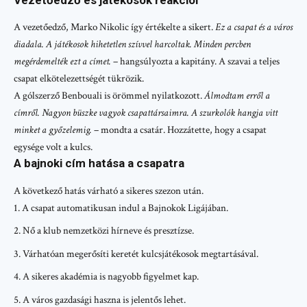
Vezetőedző és játékosok reakciói
A vezetőedző, Marko Nikolic így értékelte a sikert.
Ez a csapat és a város
diadala. A játékosok hihetetlen szívvel harcoltak. Minden percben
megérdemelték ezt a címet.
– hangsúlyozta a kapitány. A szavai a teljes
csapat elkötelezettségét tükrözik.
A gólszerző Benbouali is örömmel nyilatkozott.
Álmodtam erről a
címről. Nagyon büszke vagyok csapattársaimra. A szurkolók hangja vitt
minket a győzelemig.
– mondta a csatár. Hozzátette, hogy a csapat
egysége volt a kulcs.
A bajnoki cím hatása a csapatra
A következő hatás várható a sikeres szezon után.
A csapat automatikusan indul a Bajnokok Ligájában.
Nő a klub nemzetközi hírneve és presztízse.
Várhatóan megerősíti keretét kulcsjátékosok megtartásával.
A sikeres akadémia is nagyobb figyelmet kap.
A város gazdasági haszna is jelentős lehet.