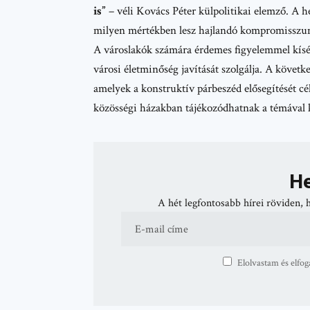
is”
– véli Kovács Péter külpolitikai elemző. A 
milyen mértékben lesz hajlandó kompromisszum
A városlakók számára érdemes figyelemmel kísérn
városi életminőség javítását szolgálja. A köve
amelyek a konstruktív párbeszéd elősegítését cé
közösségi házakban tájékozódhatnak a témával k
He
A hét legfontosabb hírei röviden, 
Elolvastam és elfog