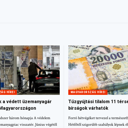
ÁG HÍREI
MAGYARORSZÁG HÍREI
 a védett üzemanyagár
Tűzgyújtási tilalom 11 tér
 Magyarországon
bírságok várhatók
ndszer három hónapja A védelem
Forró hétvégéket tervezel a természetb
emanyagpiac visszatér. Június végétől
Hétfőtől szigorúbb szabályok lépnek él