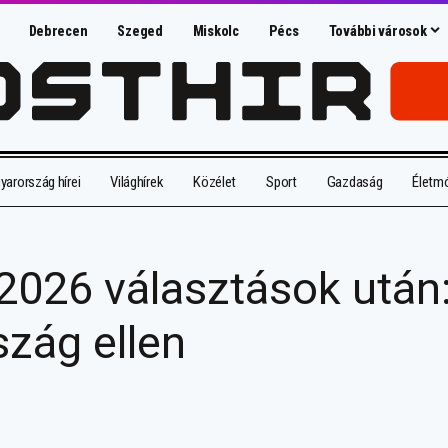
Debrecen
Szeged
Miskolc
Pécs
További városok
arország hírei
Világhírek
Közélet
Sport
Gazdaság
Életm
2026 választások után:
zág ellen