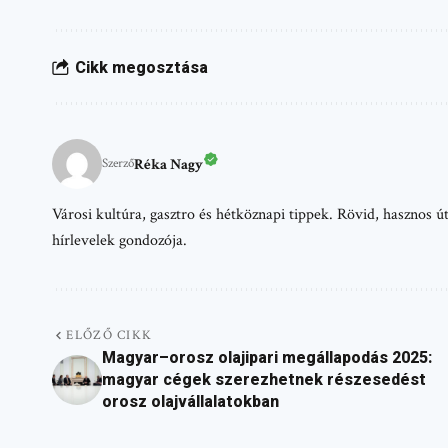
Cikk megosztása
Réka Nagy
Szerző
Városi kultúra, gasztro és hétköznapi tippek. Rövid, hasznos
hírlevelek gondozója.
ELŐZŐ CIKK
Magyar–orosz olajipari megállapodás 2025:
magyar cégek szerezhetnek részesedést
orosz olajvállalatokban