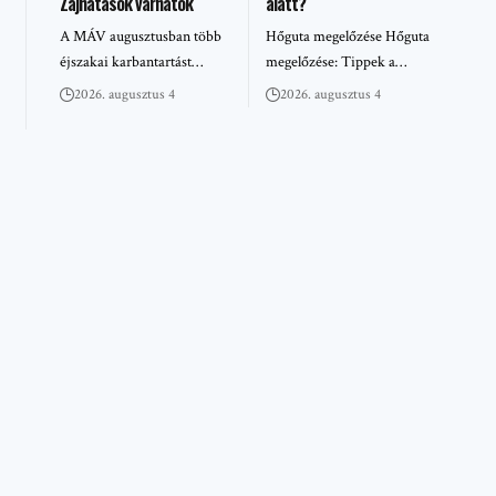
Zajhatások várhatók
alatt?
A MÁV augusztusban több
Hőguta megelőzése Hőguta
éjszakai karbantartást…
megelőzése: Tippek a…
2026. augusztus 4
2026. augusztus 4