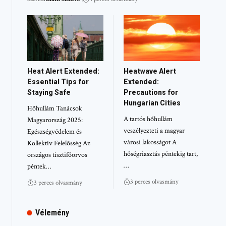
Heat Alert Extended:
Heatwave Alert
Essential Tips for
Extended:
Staying Safe
Precautions for
Hungarian Cities
Hőhullám Tanácsok
A tartós hőhullám
Magyarország 2025:
veszélyezteti a magyar
Egészségvédelem és
városi lakosságot A
Kollektív Felelősség Az
hőségriasztás péntekig tart,
országos tisztifőorvos
…
péntek…
3 perces olvasmány
3 perces olvasmány
Vélemény