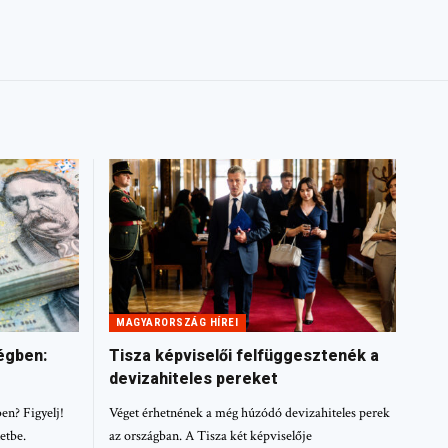
MAGYARORSZÁG HÍREI
ségben:
Tisza képviselői felfüggesztenék a
devizahiteles pereket
en? Figyelj!
Véget érhetnének a még húzódó devizahiteles perek
etbe.
az országban. A Tisza két képviselője