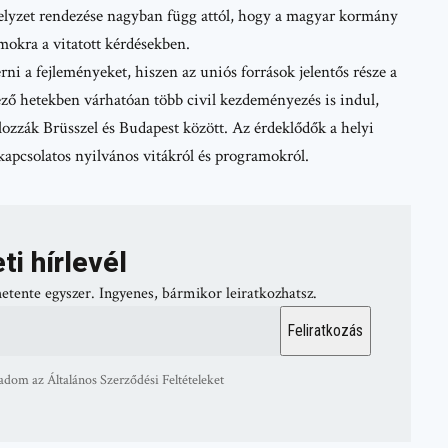
helyzet rendezése nagyban függ attól, hogy a magyar kormány
okra a vitatott kérdésekben.
i a fejleményeket, hiszen az uniós források jelentős része a
tkező hetekben várhatóan több
civil kezdeményezés
is indul,
lozzák Brüsszel és Budapest között. Az érdeklődők a helyi
apcsolatos nyilvános vitákról és programokról.
ti hírlevél
hetente egyszer. Ingyenes, bármikor leiratkozhatsz.
adom az Általános Szerződési Feltételeket