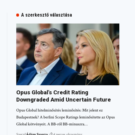
A szerkesztő választása
Opus Global’s Credit Rating
Downgraded Amid Uncertain Future
Opus Global hitelminősítés leminősítés: Mit jelent ez
Budapestnek? A berlini Scope Ratings leminősítette az Opus
Global kötvényeit. A BB-ről BB-mínuszra…
Szerző
Ádám Szanto
4 perces olvasmány