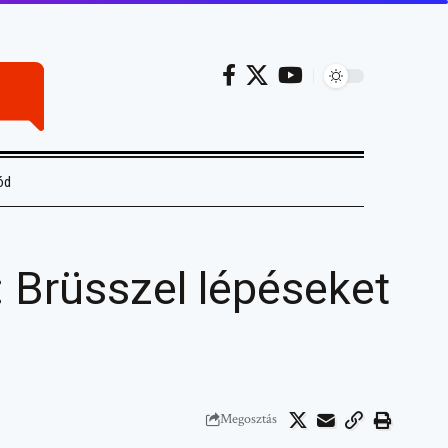
ód
 Brüsszel lépéseket
Megosztás