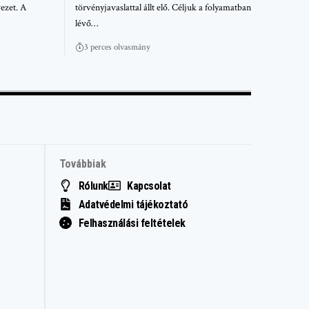
ezet. A
törvényjavaslattal állt elő. Céljuk a folyamatban
lévő…
3 perces olvasmány
Továbbiak
Rólunk
Kapcsolat
Adatvédelmi tájékoztató
Felhasználási feltételek