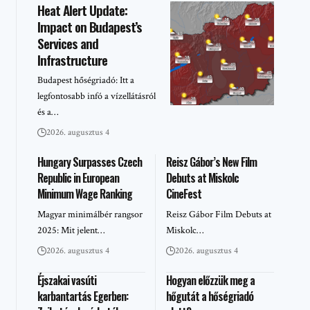
Heat Alert Update:
Impact on Budapest’s
Services and
Infrastructure
Budapest hőségriadó: Itt a
legfontosabb infó a vízellátásról
és a…
2026. augusztus 4
Hungary Surpasses Czech
Reisz Gábor’s New Film
Republic in European
Debuts at Miskolc
Minimum Wage Ranking
CineFest
Magyar minimálbér rangsor
Reisz Gábor Film Debuts at
2025: Mit jelent…
Miskolc…
2026. augusztus 4
2026. augusztus 4
Éjszakai vasúti
Hogyan előzzük meg a
karbantartás Egerben:
hőgutát a hőségriadó