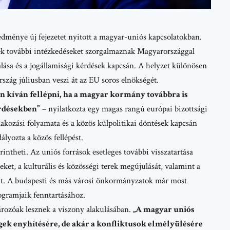
dménye új fejezetet nyitott a magyar-uniós kapcsolatokban.
ek további intézkedéseket szorgalmaznak Magyarországgal
lása és a jogállamisági kérdések kapcsán. A helyzet különösen
szág júliusban veszi át az EU soros elnökségét.
n kíván fellépni, ha a magyar kormány továbbra is
érdésekben”
– nyilatkozta egy magas rangú európai bizottsági
akozási folyamata
és a közös külpolitikai döntések kapcsán
ályozta a közös fellépést.
rintheti. Az uniós források esetleges további visszatartása
seket, a kulturális és közösségi terek megújulását, valamint a
át. A budapesti és más városi önkormányzatok már most
rogramjaik fenntartásához.
rozóak lesznek a viszony alakulásában.
„A magyar uniós
égek enyhítésére, de akár a konfliktusok elmélyülésére