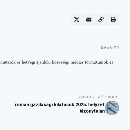
Követés:
 útmutatók és hétvégi ajánlók; közösségi médiás formátumok és
KÖVETKEZŐ CIKK
román gazdasági kilátások 2025: helyzet
bizonytalan