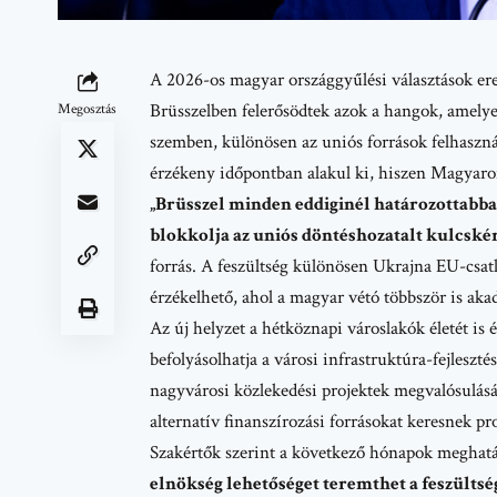
A 2026-os magyar országgyűlési választások ere
Brüsszelben felerősödtek azok a hangok, amely
Megosztás
szemben, különösen az uniós források felhaszná
érzékeny időpontban alakul ki, hiszen Magyaror
„Brüsszel minden eddiginél határozottabba
blokkolja az uniós döntéshozatalt kulcsk
forrás. A feszültség különösen
Ukrajna EU-csatl
érzékelhető, ahol a magyar vétó többször is akad
Az új helyzet a hétköznapi városlakók életét is é
befolyásolhatja a városi infrastruktúra-fejleszté
nagyvárosi közlekedési projektek megvalósulás
alternatív finanszírozási forrásokat keresnek p
Szakértők szerint a következő hónapok meghatá
elnökség lehetőséget teremthet a feszülts