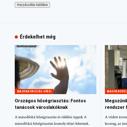
Érdekelhet még
MAGYARORSZÁG HÍREI
MAGYARORSZ
Országos hőségriasztás: Fontos
Megszűnik
tanácsok városlakóknak
rendszer
A másodfokú hőségriasztás és túlélési tippek A
A védett árre
másodfokú hőségriasztás komoly tétjei lehetnek.
lecseng, az üz