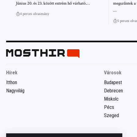
Június 20. és 23. között extrém hő várható.…
megszűntek a 
…
4 perces olvasmány
5 perces olv
Hírek
Városok
Itthon
Budapest
Nagyvilág
Debrecen
Miskolc
Pécs
Szeged