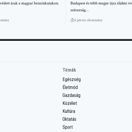
védett árak a magyar benzinkutakon.
Budapest és több megye újra tilalmi öv
szárazság…
asmány
6 perces olvasmány
Témák
Egészség
Életmód
Gazdaság
Közélet
Kultúra
Oktatás
Sport