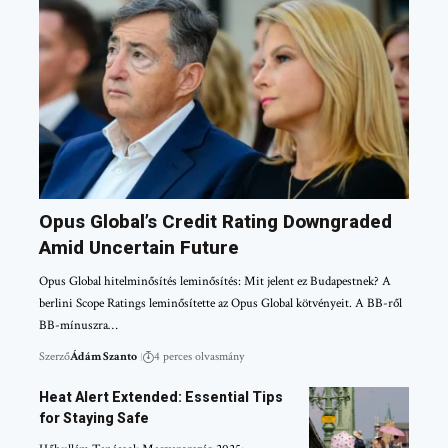
Opus Global’s Credit Rating Downgraded
Amid Uncertain Future
Opus Global hitelminősítés leminősítés: Mit jelent ez Budapestnek? A
berlini Scope Ratings leminősítette az Opus Global kötvényeit. A BB-ről
BB-mínuszra…
Szerző
Ádám Szanto
4 perces olvasmány
Heat Alert Extended: Essential Tips
for Staying Safe