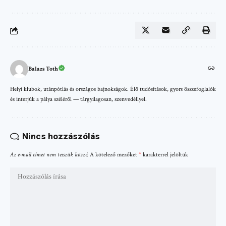
Balazs Toth
Helyi klubok, utánpótlás és országos bajnokságok. Élő tudósítások, gyors összefoglalók
és interjúk a pálya széléről — tárgyilagosan, szenvedéllyel.
Nincs hozzászólás
Az e-mail címet nem tesszük közzé.
A kötelező mezőket
*
karakterrel jelöltük