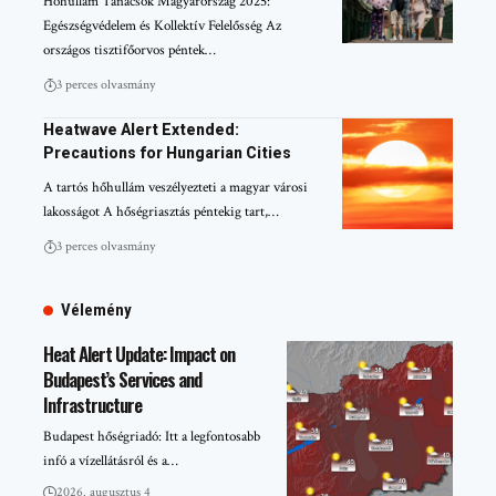
Hőhullám Tanácsok Magyarország 2025:
Egészségvédelem és Kollektív Felelősség Az
országos tisztifőorvos péntek…
3 perces olvasmány
Heatwave Alert Extended:
Precautions for Hungarian Cities
A tartós hőhullám veszélyezteti a magyar városi
lakosságot A hőségriasztás péntekig tart,…
3 perces olvasmány
Vélemény
Heat Alert Update: Impact on
Budapest’s Services and
Infrastructure
Budapest hőségriadó: Itt a legfontosabb
infó a vízellátásról és a…
2026. augusztus 4