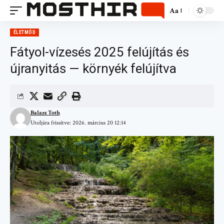
Aa
ÉLETMÓD
Fátyol-vízesés 2025 felújítás és
újranyitás — környék felújítva
Balazs Toth
Utoljára frissítve: 2026. március 20 12:14