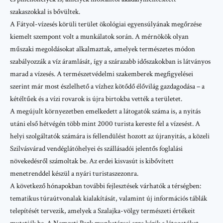
szakaszokkal is bővültek.
A Fátyol-vízesés körüli terület ökológiai egyensúlyának megőrzése
kiemelt szempont volt a munkálatok során. A mérnökök olyan
műszaki megoldásokat alkalmaztak, amelyek természetes módon
szabályozzák a víz áramlását, így a szárazabb időszakokban is látványos
marad a vízesés. A természetvédelmi szakemberek megfigyelései
szerint már most észlelhető a vízhez kötődő élővilág gazdagodása – a
kétéltűek és a vízi rovarok is újra birtokba vették a területet.
A megújult környezetben emelkedett a látogatók száma is, a nyitás
utáni első hétvégén több mint 2000 turista kereste fel a vízesést. A
helyi szolgáltatók számára is fellendülést hozott az újranyitás, a közeli
Szilvásvárad
vendéglátóhelyei és szállásadói jelentős foglalási
növekedésről számoltak be. Az erdei kisvasút is kibővített
menetrenddel készül a nyári turistaszezonra.
A következő hónapokban további fejlesztések várhatók a térségben:
tematikus túraútvonalak kialakítását, valamint új információs táblák
telepítését tervezik, amelyek a Szalajka-völgy természeti értékeit