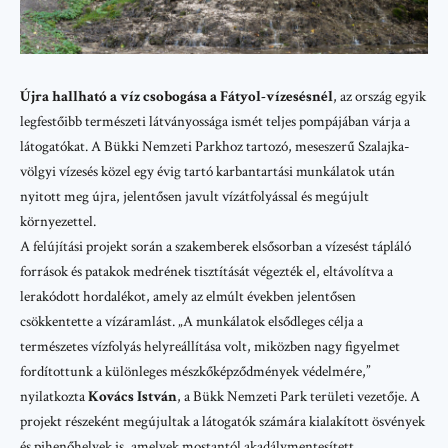
Újra hallható a víz csobogása a Fátyol-vízesésnél
, az ország egyik
legfestőibb természeti látványossága ismét teljes pompájában várja a
látogatókat. A Bükki Nemzeti Parkhoz tartozó, meseszerű Szalajka-
völgyi vízesés közel egy évig tartó karbantartási munkálatok után
nyitott meg újra, jelentősen javult vízátfolyással és megújult
környezettel.
A felújítási projekt során a szakemberek elsősorban a vízesést tápláló
források és patakok medrének tisztítását végezték el, eltávolítva a
lerakódott hordalékot, amely az elmúlt években jelentősen
csökkentette a vízáramlást. „A munkálatok elsődleges célja a
természetes vízfolyás helyreállítása volt, miközben nagy figyelmet
fordítottunk a különleges mészkőképződmények védelmére,”
nyilatkozta
Kovács István
, a
Bükk Nemzeti Park
területi vezetője. A
projekt részeként megújultak a látogatók számára kialakított ösvények
és pihenőhelyek is, amelyek mostantól akadálymentesített