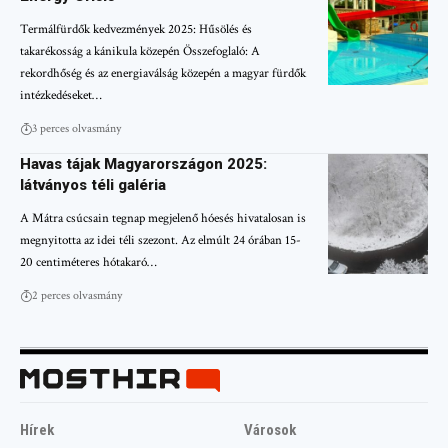
Termálfürdők kedvezmények 2025: Hűsölés és
takarékosság a kánikula közepén Összefoglaló: A
rekordhőség és az energiaválság közepén a magyar fürdők
intézkedéseket…
3 perces olvasmány
Havas tájak Magyarországon 2025:
látványos téli galéria
A Mátra csúcsain tegnap megjelenő hóesés hivatalosan is
megnyitotta az idei téli szezont. Az elmúlt 24 órában 15-
20 centiméteres hótakaró…
2 perces olvasmány
Hírek
Városok