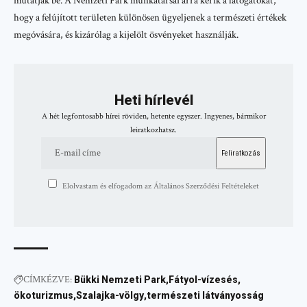
mutatják be. A Nemzeti Park munkatársai arra kérik a látogatókat,
hogy a felújított területen különösen ügyeljenek a természeti értékek
megóvására, és kizárólag a kijelölt ösvényeket használják.
Heti hírlevél
A hét legfontosabb hírei röviden, hetente egyszer. Ingyenes, bármikor
leiratkozhatsz.
Elolvastam és elfogadom az Általános Szerződési Feltételeket
CÍMKÉZVE:
Bükki Nemzeti Park
Fátyol-vízesés
ökoturizmus
Szalajka-völgy
természeti látványosság