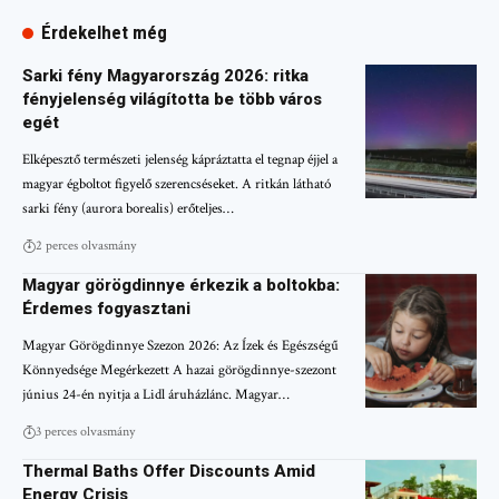
Érdekelhet még
Sarki fény Magyarország 2026: ritka
fényjelenség világította be több város
egét
Elképesztő természeti jelenség kápráztatta el tegnap éjjel a
magyar égboltot figyelő szerencséseket. A ritkán látható
sarki fény (aurora borealis) erőteljes…
2 perces olvasmány
Magyar görögdinnye érkezik a boltokba:
Érdemes fogyasztani
Magyar Görögdinnye Szezon 2026: Az Ízek és Egészségű
Könnyedsége Megérkezett A hazai görögdinnye-szezont
június 24-én nyitja a Lidl áruházlánc. Magyar…
3 perces olvasmány
Thermal Baths Offer Discounts Amid
Energy Crisis