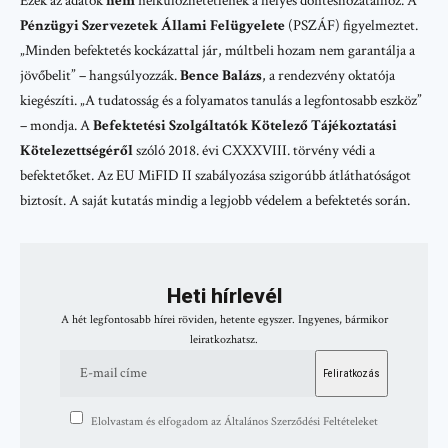
Ezek az adatok
nem
nélkülözhetetlenek a helyes döntéshozatalhoz. A
Pénzügyi Szervezetek Állami Felügyelete
(PSZÁF) figyelmeztet.
„Minden befektetés kockázattal jár, múltbeli hozam nem garantálja a
jövőbelit” – hangsúlyozzák.
Bence Balázs
, a rendezvény oktatója
kiegészíti. „A tudatosság és a folyamatos tanulás a legfontosabb eszköz”
– mondja. A
Befektetési Szolgáltatók Kötelező Tájékoztatási
Kötelezettségéről
szóló 2018. évi CXXXVIII. törvény védi a
befektetőket. Az EU MiFID II szabályozása szigorúbb átláthatóságot
biztosít. A saját kutatás mindig a legjobb védelem a befektetés során.
Heti hírlevél
A hét legfontosabb hírei röviden, hetente egyszer. Ingyenes, bármikor
leiratkozhatsz.
Elolvastam és elfogadom az Általános Szerződési Feltételeket