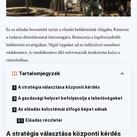
Ez az előadás bevezetést nyújt a tőzsdei befektetések világába. Rámutat
a tudatos döntéshozatal fontosságára. Bemutatja a legelterjedtebb
befektetési stratégiákat. Végül tippeket ad az inflációval szembeni
védekezésre. A rendelkezésre álló információk áttekintése kulcs a
részvételhez.
Tartalomjegyzék
A stratégia választása központi kérdés
A gazdasági helyzet befolyásolja a lehetőségeket
Az előadás kulcstémái átfogó képet adnak
Előadás részletei
A stratégia választása központi kérdés