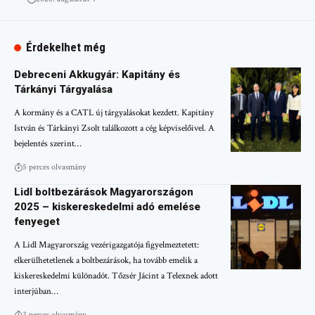
Érdekelhet még
Debreceni Akkugyár: Kapitány és
Tárkányi Tárgyalása
A kormány és a CATL új tárgyalásokat kezdett. Kapitány
István és Tárkányi Zsolt találkozott a cég képviselőivel. A
bejelentés szerint…
5 perces olvasmány
Lidl boltbezárások Magyarországon
2025 – kiskereskedelmi adó emelése
fenyeget
A Lidl Magyarország vezérigazgatója figyelmeztetett:
elkerülhetetlenek a boltbezárások, ha tovább emelik a
kiskereskedelmi különadót. Tőzsér Jácint a Telexnek adott
interjúban…
2 perces olvasmány