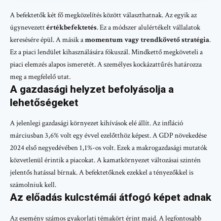
A befektetők két fő megközelítés között választhatnak. Az egyik az
úgynevezett
értékbefektetés
. Ez a módszer alulértékelt vállalatok
keresésére épül. A másik a
momentum vagy trendkövető stratégia
.
Ez a piaci lendület kihasználására fókuszál. Mindkettő megköveteli a
piaci elemzés alapos ismeretét. A személyes kockázattűrés határozza
meg a megfelelő utat.
A gazdasági helyzet befolyásolja a
lehetőségeket
A jelenlegi gazdasági környezet kihívások elé állít. Az infláció
márciusban 3,6% volt egy évvel ezelőtthöz képest. A GDP növekedése
2024 első negyedévében 1,1%-os volt. Ezek a makrogazdasági mutatók
közvetlenül érintik a piacokat. A kamatkörnyezet változásai szintén
jelentős hatással bírnak. A befektetőknek ezekkel a tényezőkkel is
számolniuk kell.
Az előadás kulcstémái átfogó képet adnak
Az esemény számos gyakorlati témakört érint majd. A legfontosabb