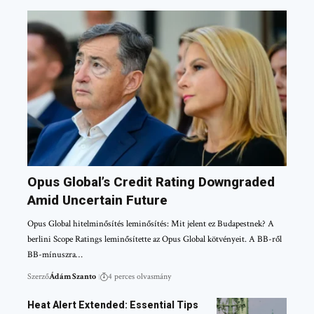
Opus Global’s Credit Rating Downgraded
Amid Uncertain Future
Opus Global hitelminősítés leminősítés: Mit jelent ez Budapestnek? A
berlini Scope Ratings leminősítette az Opus Global kötvényeit. A BB-ről
BB-mínuszra…
Szerző
Ádám Szanto
4 perces olvasmány
Heat Alert Extended: Essential Tips