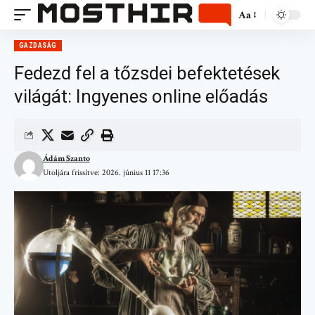
Aa
GAZDASÁG
Fedezd fel a tőzsdei befektetések
világát: Ingyenes online előadás
Ádám Szanto
Utoljára frissítve: 2026. június 11 17:36