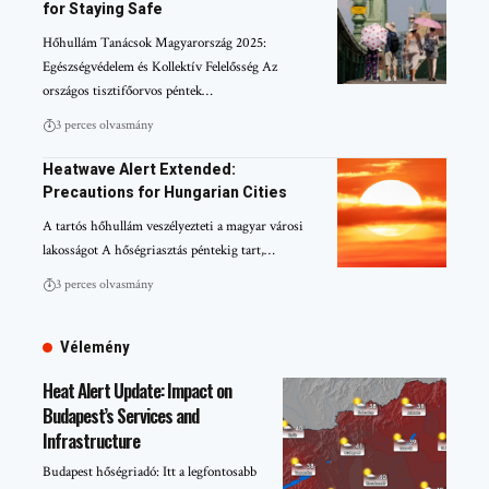
for Staying Safe
Hőhullám Tanácsok Magyarország 2025:
Egészségvédelem és Kollektív Felelősség Az
országos tisztifőorvos péntek…
3 perces olvasmány
Heatwave Alert Extended:
Precautions for Hungarian Cities
A tartós hőhullám veszélyezteti a magyar városi
lakosságot A hőségriasztás péntekig tart,…
3 perces olvasmány
Vélemény
Heat Alert Update: Impact on
Budapest’s Services and
Infrastructure
Budapest hőségriadó: Itt a legfontosabb