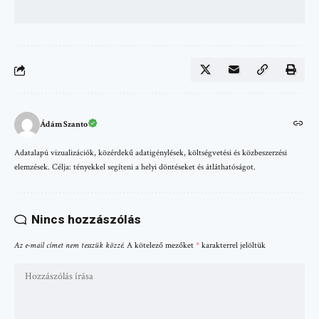
Ádám Szanto
Adatalapú vizualizációk, közérdekű adatigénylések, költségvetési és közbeszerzési
elemzések. Célja: tényekkel segíteni a helyi döntéseket és átláthatóságot.
Nincs hozzászólás
Az e-mail címet nem tesszük közzé.
A kötelező mezőket
*
karakterrel jelöltük