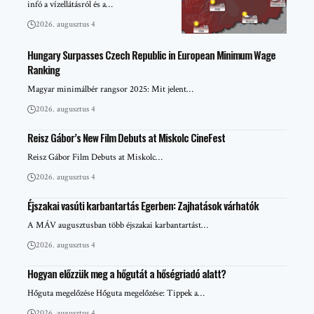
infó a vízellátásról és a…
2026. augusztus 4
Hungary Surpasses Czech Republic in European Minimum Wage
Ranking
Magyar minimálbér rangsor 2025: Mit jelent…
2026. augusztus 4
Reisz Gábor’s New Film Debuts at Miskolc CineFest
Reisz Gábor Film Debuts at Miskolc…
2026. augusztus 4
Éjszakai vasúti karbantartás Egerben: Zajhatások várhatók
A MÁV augusztusban több éjszakai karbantartást…
2026. augusztus 4
Hogyan előzzük meg a hőgutát a hőségriadó alatt?
Hőguta megelőzése Hőguta megelőzése: Tippek a…
2026. augusztus 4