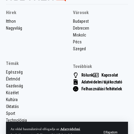
Hírek
Városok
Itthon
Budapest
Nagyvilág
Debrecen
Miskolc
Pécs
Szeged
Témák
Továbbiak
Egészség
Rólunk
Kapcsolat
Életmód
Adatvédelmi tájékoztató
Gazdaság
Felhasználási feltételek
Közélet
Kultúra
Oktatás
Sport
Technológia
Az oldal használatával elfogadja az
Adatvédelmi
Elfogadom