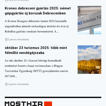
Krones debreceni gyártás 2025: német
gépgyártás új korszak Debrecenben
A Krones Hungary debreceni üzeme 2025 harmadik
negyedévében jelentős technológiai áttörést ért el az új
RoboBox gyártási rendszer bevezetésével. A…
2 perces olvasmány
október 23 turizmus 2025: több mint
félmillió vendégéjszaka
Az idei október 23-i hosszú hétvége kiemelkedő
eredményt hozott a hazai turizmusban: a Magyar
Turisztikai Ügynökség (MTÜ) gyorsjelentése szerint
507.000…
2 perces olvasmány