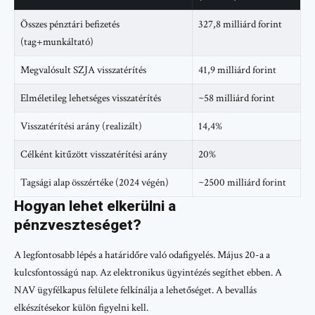
Összes pénztári befizetés
327,8 milliárd forint
(tag+munkáltató)
Megvalósult SZJA visszatérítés
41,9 milliárd forint
Elméletileg lehetséges visszatérítés
~58 milliárd forint
Visszatérítési arány (realizált)
14,4%
Célként kitűzött visszatérítési arány
20%
Tagsági alap összértéke (2024 végén)
~2500 milliárd forint
Hogyan lehet elkerülni a
pénzveszteséget?
A legfontosabb lépés a határidőre való odafigyelés. Május 20-a a
kulcsfontosságú nap. Az elektronikus ügyintézés segíthet ebben. A
NAV ügyfélkapus felülete felkínálja a lehetőséget. A bevallás
elkészítésekor külön figyelni kell.