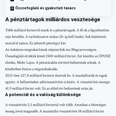
Összefoglaló és gyakorlati tanács
A pénztártagok milliárdos vesztesége
Több milliárd forintról esnek le a pénztártagok. A fő ok a figyelmetlen
szja-bevallás. A nyilatkozatot május 20-ig kell leadni. Sok bejelentés
marad el sajnos. Ez jelentős pénzügyi kár.
Az önkéntes megtakarítások népszerűek ma Magyarországon.
Összefoglaló értékük közel 2500 milliárd forint. Ezt közölte az ÖPOSZ
elnöke, Mohr Lajos. A pénztárakba történő befizetések nőnek. A
közéletben fontos a öngondoskodás.
2025-ben 327,8 milliárd forintot fizettek be. A munkáltatók és tagok
együtt. A befizetéseket adóvisszatérítés is kíséri. A visszatérítés összege
41,9 milliárd forint volt. Ez az előző évi befizetések után jár.
A potenciál és a valóság különbsége
A visszatérítés 5,5 milliárd forinttal volt több. Azonban a lehetséges
összeg jóval magasabb. A maximális visszatérítés 58 milliárd forint