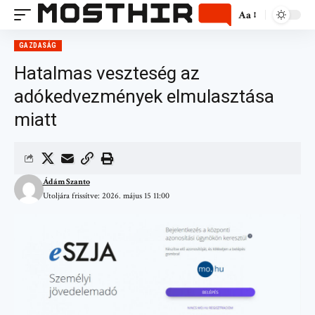
Aa
GAZDASÁG
Hatalmas veszteség az
adókedvezmények elmulasztása
miatt
Ádám Szanto
Utoljára frissítve: 2026. május 15 11:00