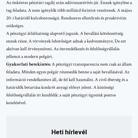
Az önkéntes pénztári tagdíj után adóvisszatérítés jár. Ennek igénylése a
tag feladata. A nem igénylők több milliárd forintot veszítenek. A május
20-i határidő kulcsfontosságú. Rendszeres ellenőrzés és proaktivitás
szükséges.
A pénzügyi átláthatóság alapvető jogunk. A bevallási kötelezettség
ennek része. A törvények lehetőséget adnak a kedvezményre. De ezt
aktívan kell érvényesíteni. Az önrendelkezés és felelősségvállalás
jellemzi a modern polgárt.
Gyakorlati betekintés:
A pénzügyi transzparencia nem csak az állam
feladata. Minden egyes polgár részesedik benne a saját bevallásával. Az
információ rendelkezésre áll, de fel kell használni. A civil éberség és a
határidők betartása konkrét anyagi előnyt jelent. A közösségi
felelősségvállalás itt kezdődik: a saját pénzügyi ügyeink pontos
kezelésével.
Heti hírlevél