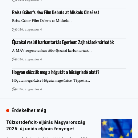
Reisz Gábor’s New Film Debuts at Miskolc CineFest
Reisz Gábor Film Debuts at Miskolc…
2026. augusztus 4
Éjszakai vasúti karbantartás Egerben: Zajhatások várhatók
A MÁV augusztusban több éjszakai karbantartást…
2026. augusztus 4
Hogyan előzzük meg a hőgutát a hőségriadó alatt?
Hőguta megelőzése Hőguta megelőzése: Tippek a…
2026. augusztus 4
Érdekelhet még
Túlzottdeficit-eljárás Magyarország
2025: új uniós eljárás fenyeget