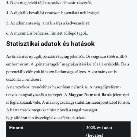
Nem megfelelő tájékoztatás a pénztár részéről.
A digitális bevallási rendszer használati nehézségei.
Az adómentesség, ami kizárja a kedvezményt.
A maximális befizetési límitet túllépő tagok.
Statisztikai adatok és hatások
Az önkéntes nyugdíjpénztári tagság jelentős. Országosan több millió
embert érint. A „pénztártagok” megtakarítási kultúrája erősödik. De a
potenciális előnyok kihasználatlansága súlyos. A kormányzat is
ösztönzi a rendszert.
A nemzetközi trendekhez hasonlóan nálunk is. A nyugdíjreform-
tervek hangsúlyozzák a szerepét. A
Magyar Nemzeti Bank
jelentései
is foglalkoznak vele. A makrogazdasági stabilitás szempontjából fontos.
A háztartások megtakarítása növeli a rugalmasságot.
Egy táblázatban összefoglalva a főbb adatokat:
Mutató
2025. évi adat
(becslés)