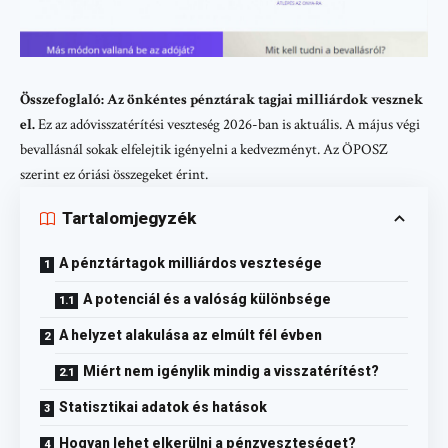
Összefoglaló: Az önkéntes pénztárak tagjai milliárdok vesznek
el.
Ez az adóvisszatérítési veszteség 2026-ban is aktuális. A május végi
bevallásnál sokak elfelejtik igényelni a kedvezményt. Az ÖPOSZ
szerint ez óriási összegeket érint.
Tartalomjegyzék
A pénztártagok milliárdos vesztesége
A potenciál és a valóság különbsége
A helyzet alakulása az elmúlt fél évben
Miért nem igénylik mindig a visszatérítést?
Statisztikai adatok és hatások
Hogyan lehet elkerülni a pénzveszteséget?