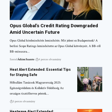
Opus Global’s Credit Rating Downgraded
Amid Uncertain Future
Opus Global hitelminősítés leminősítés: Mit jelent ez Budapestnek? A
berlini Scope Ratings leminősítette az Opus Global kötvényeit. A BB-ről
BB-mínuszra…
Szerző
Ádám Szanto
4 perces olvasmány
Heat Alert Extended: Essential Tips
for Staying Safe
Hőhullám Tanácsok Magyarország 2025:
Egészségvédelem és Kollektív Felelősség Az
országos tisztifőorvos péntek…
3 perces olvasmány
Heatwave Alert Extended: