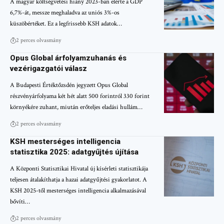
A magyar költségvetési hiány 2023-ban elérte a GDP
6,7%-át, messze meghaladva az uniós 3%-os
küszöbértéket. Ez a legfrissebb KSH adatok…
2 perces olvasmány
Opus Global árfolyamzuhanás és
vezérigazgatói válasz
A Budapesti Értéktőzsdén jegyzett Opus Global
részvényárfolyama két hét alatt 500 forintról 330 forint
környékére zuhant, miután erőteljes eladási hullám…
2 perces olvasmány
KSH mesterséges intelligencia
statisztika 2025: adatgyűjtés újítása
A Központi Statisztikai Hivatal új kísérleti statisztikája
teljesen átalakíthatja a hazai adatgyűjtési gyakorlatot. A
KSH 2025-től mesterséges intelligencia alkalmazásával
bővíti…
2 perces olvasmány