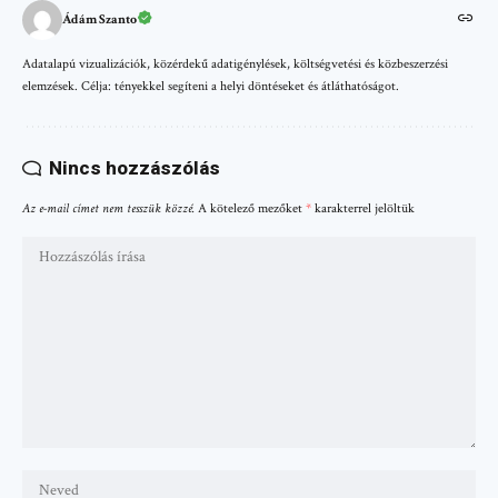
Ádám Szanto
Adatalapú vizualizációk, közérdekű adatigénylések, költségvetési és közbeszerzési
elemzések. Célja: tényekkel segíteni a helyi döntéseket és átláthatóságot.
Nincs hozzászólás
Az e-mail címet nem tesszük közzé.
A kötelező mezőket
*
karakterrel jelöltük