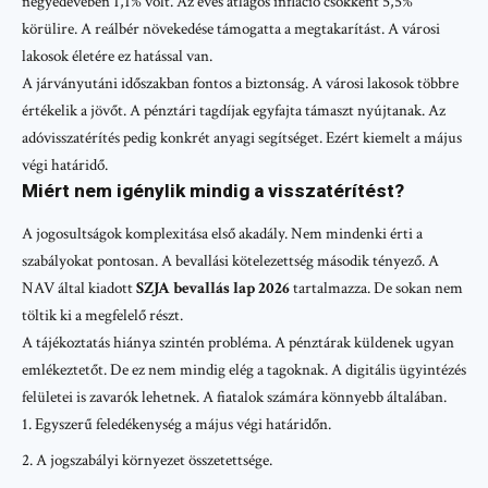
negyedévében 1,1% volt. Az éves átlagos infláció csökkent 5,5%
körülire. A reálbér növekedése támogatta a megtakarítást. A városi
lakosok életére ez hatással van.
A járványutáni időszakban fontos a biztonság. A városi lakosok többre
értékelik a jövőt. A pénztári tagdíjak egyfajta támaszt nyújtanak. Az
adóvisszatérítés pedig konkrét anyagi segítséget. Ezért kiemelt a május
végi határidő.
Miért nem igénylik mindig a visszatérítést?
A jogosultságok komplexitása első akadály. Nem mindenki érti a
szabályokat pontosan. A bevallási kötelezettség második tényező. A
NAV által kiadott
SZJA bevallás lap 2026
tartalmazza. De sokan nem
töltik ki a megfelelő részt.
A tájékoztatás hiánya szintén probléma. A pénztárak küldenek ugyan
emlékeztetőt. De ez nem mindig elég a tagoknak. A digitális ügyintézés
felületei is zavarók lehetnek. A fiatalok számára könnyebb általában.
Egyszerű feledékenység a május végi határidőn.
A jogszabályi környezet összetettsége.