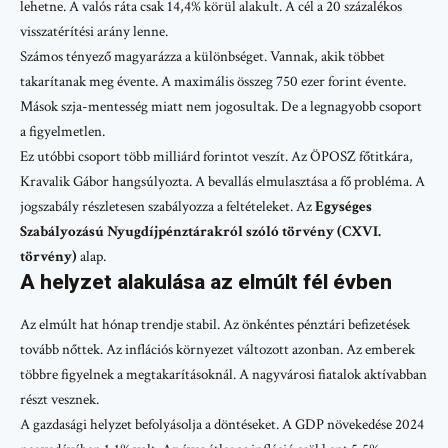
lehetne. A valós ráta csak 14,4% körül alakult. A cél a 20 százalékos
visszatérítési arány lenne.
Számos tényező magyarázza a különbséget. Vannak, akik többet
takarítanak meg évente. A maximális összeg 750 ezer forint évente.
Mások szja-mentesség miatt nem jogosultak. De a legnagyobb csoport
a figyelmetlen.
Ez utóbbi csoport több milliárd forintot veszít. Az ÖPOSZ főtitkára,
Kravalik Gábor hangsúlyozta. A bevallás elmulasztása a fő probléma. A
jogszabály részletesen szabályozza a feltételeket. Az
Egységes
Szabályozású Nyugdíjpénztárakról szóló törvény (CXVI.
törvény)
alap.
A helyzet alakulása az elmúlt fél évben
Az elmúlt hat hónap trendje stabil. Az önkéntes pénztári befizetések
tovább nőttek. Az inflációs környezet változott azonban. Az emberek
többre figyelnek a megtakarításoknál. A nagyvárosi fiatalok aktívabban
részt vesznek.
A gazdasági helyzet befolyásolja a döntéseket. A GDP növekedése 2024