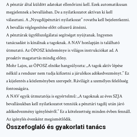
A pénztár által küldött adatokat ellenőrizni kell. Ezek automatikusan
megjelennek a bevallásban. De a nyilatkozatot aktívan ki kell
választani. A „Nyugdíjpénztári nyilatkozat” rovatba kell bejelentkezni.
A bevallás véglegesítése előtt célszerű átnézni.
A pénztárak ügyfélszolgálatai segítséget nyújtanak. Ingyenes
tanácsadást is kínálnak a tagoknak. A NAV honlapján is található
útmutató. Az ÖPOSZ közleménye is világos instrukciókat ad. A
proaktív magatartás mindig előny.
Mohr Lajos, az ÖPOSZ elnöke hangsúlyozta: „A tagok aktív lépése
nélkül a rendszer nem tudja kifizetni a járulékos adókedvezményt.” Ez
a kijelentés a közleményben szerepelt. Rávilágít a személyes felelősség
fontosságára.
A NAV egyik útmutatója is egyértelmű: „A tagoknak az éves SZJA
bevallásukban kell nyilatkozatot tenniük a pénztári tagdíj után járó
adókedvezmény igényléséről.” Ez a kötelezettség minden évben fennáll.
Az igénylés évenként megismétlődik.
Összefoglaló és gyakorlati tanács