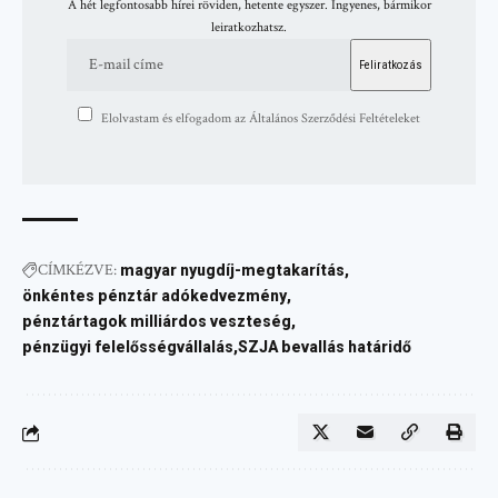
A hét legfontosabb hírei röviden, hetente egyszer. Ingyenes, bármikor
leiratkozhatsz.
Elolvastam és elfogadom az Általános Szerződési Feltételeket
CÍMKÉZVE:
magyar nyugdíj-megtakarítás
önkéntes pénztár adókedvezmény
pénztártagok milliárdos veszteség
pénzügyi felelősségvállalás
SZJA bevallás határidő