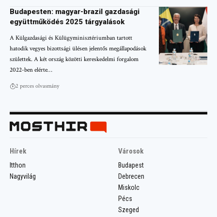
Budapesten: magyar-brazil gazdasági
együttműködés 2025 tárgyalások
A Külgazdasági és Külügyminisztériumban tartott
hatodik vegyes bizottsági ülésen jelentős megállapodások
születtek. A két ország közötti kereskedelmi forgalom
2022-ben elérte…
2 perces olvasmány
Hírek
Városok
Itthon
Budapest
Nagyvilág
Debrecen
Miskolc
Pécs
Szeged