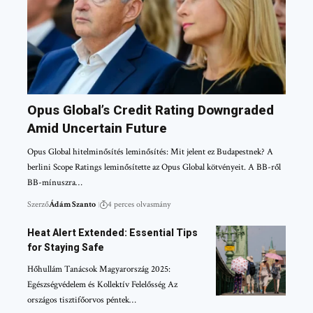
Opus Global’s Credit Rating Downgraded
Amid Uncertain Future
Opus Global hitelminősítés leminősítés: Mit jelent ez Budapestnek? A
berlini Scope Ratings leminősítette az Opus Global kötvényeit. A BB-ről
BB-mínuszra…
Szerző
Ádám Szanto
4 perces olvasmány
Heat Alert Extended: Essential Tips
for Staying Safe
Hőhullám Tanácsok Magyarország 2025:
Egészségvédelem és Kollektív Felelősség Az
országos tisztifőorvos péntek…