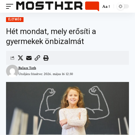
Aa
ÉLETMÓD
Hét mondat, mely erősíti a
gyermekek önbizalmát
Balazs Toth
Utoljára frissítve: 2026. május 16 12:30