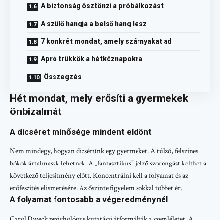
A biztonság ösztönzi a próbálkozást
A szülő hangja a belső hang lesz
7 konkrét mondat, amely szárnyakat ad
Apró trükkök a hétköznapokra
Összegzés
Hét mondat, mely erősíti a gyermekek
önbizalmát
A dicséret minősége mindent eldönt
Nem mindegy, hogyan dicsérünk egy gyermeket. A túlzó, felszínes
bókok ártalmasak lehetnek. A „fantasztikus” jelző szorongást kelthet a
következő teljesítmény előtt. Koncentrálni kell a folyamat és az
erőfeszítés elismerésére. Az őszinte figyelem sokkal többet ér.
A folyamat fontosabb a végeredménynél
Carol Dweck pszichológus kutatásai átformálták a szemléletet. A