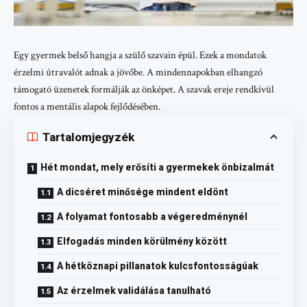
Egy gyermek belső hangja a szülő szavain épül. Ezek a mondatok
érzelmi útravalót adnak a jövőbe. A mindennapokban elhangzó
támogató üzenetek formálják az önképet. A szavak ereje rendkívül
fontos a mentális alapok fejlődésében.
Tartalomjegyzék
Hét mondat, mely erősíti a gyermekek önbizalmát
A dicséret minősége mindent eldönt
A folyamat fontosabb a végeredménynél
Elfogadás minden körülmény között
A hétköznapi pillanatok kulcsfontosságúak
Az érzelmek validálása tanulható