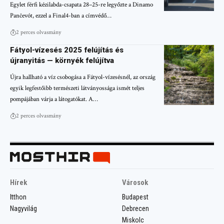
Egylet férfi kézilabda-csapata 28–25-re legyőzte a Dinamo
Pančevót, ezzel a Final4-ban a címvédő…
2 perces olvasmány
Fátyol-vízesés 2025 felújítás és
újranyitás — környék felújítva
Újra hallható a víz csobogása a Fátyol-vízesésnél, az ország
egyik legfestőibb természeti látványossága ismét teljes
pompájában várja a látogatókat. A…
2 perces olvasmány
Hírek
Városok
Itthon
Budapest
Nagyvilág
Debrecen
Miskolc