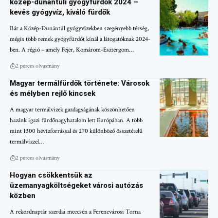
közép-dunántúli gyógyfürdők 2024 –
kevés gyógyvíz, kiváló fürdők
Bár a Közép-Dunántúl gyógyvizekben szegényebb térség,
mégis több remek gyógyfürdőt kínál a látogatóknak 2024-
ben. A régió – amely Fejér, Komárom-Esztergom…
2 perces olvasmány
Magyar termálfürdők története: Városok
és mélyben rejlő kincsek
A magyar termálvizek gazdagságának köszönhetően
hazánk igazi fürdőnagyhatalom lett Európában. A több
mint 1300 hévízforrással és 270 különböző összetételű
termálvízzel…
2 perces olvasmány
Hogyan csökkentsük az
üzemanyagköltségeket városi autózás
közben
A rekordnaptár szerdai meccsén a Ferencvárosi Torna