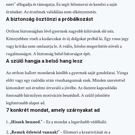
esett” elfogadja és támogatja. Ez segít felismerni és kezelni a saját
érzéseket. Az érzelmek validálása nem elkényeztetés.
A biztonság ösztönzi a próbálkozást
Otthon biztonságban lévő gyermek nagyobb kihívások elé néz.
Könnyebben viseli a kudarcokat és új dolgokat próbál ki. Egy rossz jegy
vagy kritika nem omlasztja le. A reális, hiteles megerősítés növeli a
rugalmasságot. A biztonság belső bátorságot épít.
A szülő hangja a belső hang lesz
Az otthon hallott mondatok később a gyermek saját gondolatai. Vizsga
előtt vagy egy csalódás után visszhangoznak ezek. Minden szeretettel
kimondott szó érzelmi útravaló a jövőbe. Az őszinte kapcsolódás
fontosabb bármilyen motivációs beszédnél. A szülő jelenléte
legfontosabb alapot ad.
7 konkrét mondat, amely szárnyakat ad
„Hiszek benned.”
– Ez a mondat a legerősebb védőháló.
„Remek ötleteid vannak!”
– Elismeri a kreativitását és a