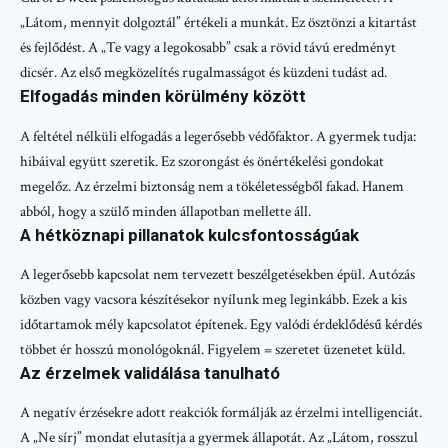
„Látom, mennyit dolgoztál” értékeli a munkát. Ez ösztönzi a kitartást
és fejlődést. A „Te vagy a legokosabb” csak a rövid távú eredményt
dicsér. Az első megközelítés rugalmasságot és küzdeni tudást ad.
Elfogadás minden körülmény között
A feltétel nélküli elfogadás a legerősebb védőfaktor. A gyermek tudja:
hibáival együtt szeretik. Ez szorongást és önértékelési gondokat
megelőz. Az érzelmi biztonság nem a tökéletességből fakad. Hanem
abból, hogy a szülő minden állapotban mellette áll.
A hétköznapi pillanatok kulcsfontosságúak
A legerősebb kapcsolat nem tervezett beszélgetésekben épül. Autózás
közben vagy vacsora készítésekor nyílunk meg leginkább. Ezek a kis
időtartamok mély kapcsolatot építenek. Egy valódi érdeklődésű kérdés
többet ér hosszú monológoknál. Figyelem = szeretet üzenetet küld.
Az érzelmek validálása tanulható
A negatív érzésekre adott reakciók formálják az érzelmi intelligenciát.
A „Ne sírj” mondat elutasítja a gyermek állapotát. Az „Látom, rosszul