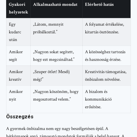
Gyakori
Alkalmazható mondat
Elérhető hatás
helyzetek
Egy
„Látom, mennyit
A folyamat értékelése,
kudarc
próbálkoztál.”
kitartás ösztönzése.
után
Amikor
„Nagyon sokat segített,
A közösséghez tartozás
segít
hogy ezt megcsináltad.”
és hasznosság érzése.
Amikor
„Szuper ötlet! Mesélj
Kreativitás támogatása,
kreatív
még!”
önbizalom növelése.
Amikor
„Nagyon köszönöm, hogy
A bizalom és
nyit
megosztottad velem.”
kommunikáció
erősítése.
Összegzés
A gyermek önbizalma nem egy nagy beszélgetésen épül. A
hétköznapok apró, támogató mondatok formálják a belső hangot. A