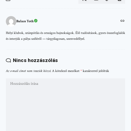
Balazs Toth
Helyi klubok, utánpótlás és országos bajnokságok. Élő tudósítások, gyors összefoglalók
és interjúk a pálya széléről — tárgyilagosan, szenvedéllyel.
Nincs hozzászólás
Az e-mail címet nem tesszük közzé.
A kötelező mezőket
*
karakterrel jelöltük