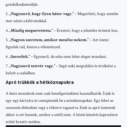
gondolkodásmódját.
„Nagyszerű, hogy ilyen bátor vagy.”
– Megerősíti, hogy szembe
mer nézni a kihívásokkal.
„Mindig megnevettetsz.”
– Érezteti, hogy a jelenléte örömöt hoz.
„Nagyon szeretem, amikor mesélsz nekem.”
– Azt üzeni:
figyelek rád, fontos a véleményed.
„Szeretlek.”
– Egyszerű, de soha nem lehet eleget mondani.
„Nagyszerű testvér vagy.”
– Segít neki megtalálni és értékelni a
helyét a családban.
Apró trükkök a hétköznapokra
A fenti mondatok nem csak beszélgetésekben használhatók. Írják le
egy-egy kártyára és csempésszék be a mindennapokat. Egy lehet az
uzsonnás dobozban vagy a tükörre ragasztva. Ezek az apró üzenetek
akkor is ott lesznek, amikor a szülő nem. A közös készítés kapcsolatot
erősít kreatív módon.