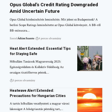
Opus Global’s Credit Rating Downgraded
Amid Uncertain Future
Opus Global hitelminősítés leminősítés: Mit jelent ez Budapestnek? A
berlini Scope Ratings leminősítette az Opus Global kötvényeit. A BB-ről
BB-mínuszra…
Szerző
Ádám Szanto
4 perces olvasmány
Heat Alert Extended: Essential Tips
for Staying Safe
Hőhullám Tanácsok Magyarország 2025:
Egészségvédelem és Kollektív Felelősség Az
országos tisztifőorvos péntek…
3 perces olvasmány
Heatwave Alert Extended:
Precautions for Hungarian Cities
A tartós hőhullám veszélyezteti a magyar városi
lakosságot A hőségriasztás péntekig tart,…