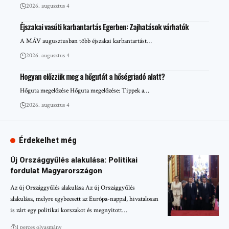
2026. augusztus 4
Éjszakai vasúti karbantartás Egerben: Zajhatások várhatók
A MÁV augusztusban több éjszakai karbantartást…
2026. augusztus 4
Hogyan előzzük meg a hőgutát a hőségriadó alatt?
Hőguta megelőzése Hőguta megelőzése: Tippek a…
2026. augusztus 4
Érdekelhet még
Új Országgyűlés alakulása: Politikai
fordulat Magyarországon
Az új Országgyűlés alakulása Az új Országgyűlés
alakulása, melyre egybeesett az Európa-nappal, hivatalosan
is zárt egy politikai korszakot és megnyitott…
1 perces olvasmány