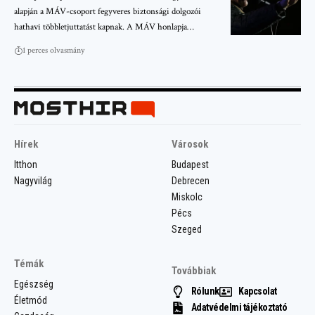
alapján a MÁV-csoport fegyveres biztonsági dolgozói
hathavi többletjuttatást kapnak. A MÁV honlapja…
1 perces olvasmány
Hírek
Városok
Itthon
Budapest
Nagyvilág
Debrecen
Miskolc
Pécs
Szeged
Témák
Továbbiak
Egészség
Rólunk
Kapcsolat
Életmód
Adatvédelmi tájékoztató