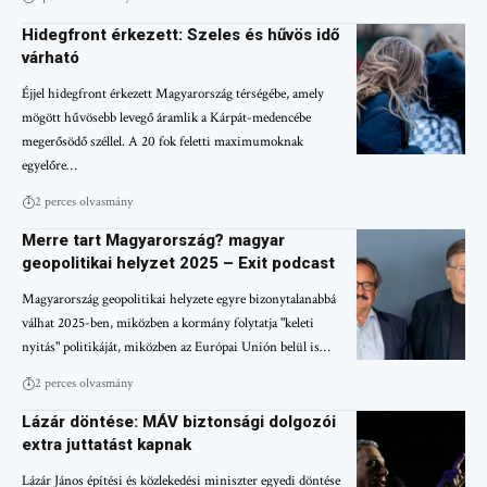
Hidegfront érkezett: Szeles és hűvös idő
várható
Éjjel hidegfront érkezett Magyarország térségébe, amely
mögött hűvösebb levegő áramlik a Kárpát-medencébe
megerősödő széllel. A 20 fok feletti maximumoknak
egyelőre…
2 perces olvasmány
Merre tart Magyarország? magyar
geopolitikai helyzet 2025 – Exit podcast
Magyarország geopolitikai helyzete egyre bizonytalanabbá
válhat 2025-ben, miközben a kormány folytatja "keleti
nyitás" politikáját, miközben az Európai Unión belül is…
2 perces olvasmány
Lázár döntése: MÁV biztonsági dolgozói
extra juttatást kapnak
Lázár János építési és közlekedési miniszter egyedi döntése