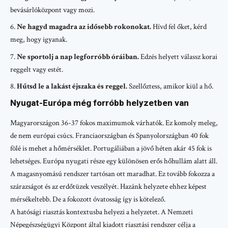
bevásárlóközpont vagy mozi.
Ne hagyd magadra az idősebb rokonokat.
Hívd fel őket, kérd
meg, hogy igyanak.
Ne sportolj a nap legforróbb óráiban.
Edzés helyett válassz korai
reggelt vagy estét.
Hűtsd le a lakást éjszaka és reggel.
Szellőztess, amikor kiül a hő.
Nyugat-Európa még forróbb helyzetben van
Magyarországon 36-37 fokos maximumok várhatók. Ez komoly meleg,
de nem európai csúcs. Franciaországban és Spanyolországban 40 fok
fölé is mehet a hőmérséklet. Portugáliában a jövő héten akár 45 fok is
lehetséges. Európa nyugati része egy különösen erős hőhullám alatt áll.
A magasnyomású rendszer tartósan ott maradhat. Ez tovább fokozza a
szárazságot és az erdőtüzek veszélyét. Hazánk helyzete ehhez képest
mérsékeltebb. De a fokozott óvatosság így is kötelező.
A hatósági riasztás kontextusba helyezi a helyzetet. A Nemzeti
Népegészségügyi Központ által kiadott riasztási rendszer célja a