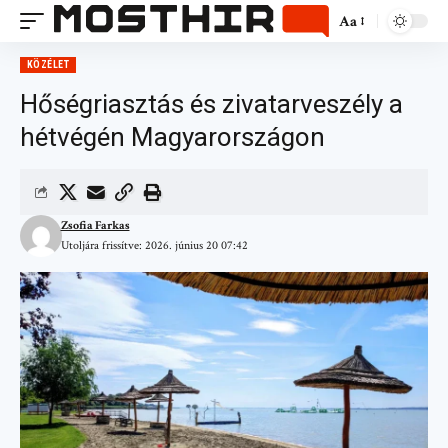
Aa
KÖZÉLET
Hőségriasztás és zivatarveszély a
hétvégén Magyarországon
Zsofia Farkas
Utoljára frissítve: 2026. június 20 07:42