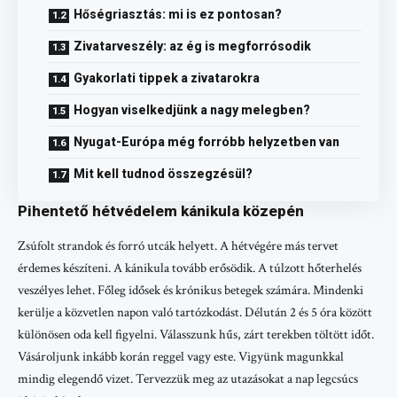
Hőségriasztás: mi is ez pontosan?
Zivatarveszély: az ég is megforrósodik
Gyakorlati tippek a zivatarokra
Hogyan viselkedjünk a nagy melegben?
Nyugat-Európa még forróbb helyzetben van
Mit kell tudnod összegzésül?
Pihentető hétvédelem kánikula közepén
Zsúfolt strandok és forró utcák helyett. A hétvégére más tervet
érdemes készíteni. A kánikula tovább erősödik. A túlzott hőterhelés
veszélyes lehet. Főleg idősek és krónikus betegek számára. Mindenki
kerülje a közvetlen napon való tartózkodást. Délután 2 és 5 óra között
különösen oda kell figyelni. Válasszunk hűs, zárt terekben töltött időt.
Vásároljunk inkább korán reggel vagy este. Vigyünk magunkkal
mindig elegendő vizet. Tervezzük meg az utazásokat a nap legcsúcs