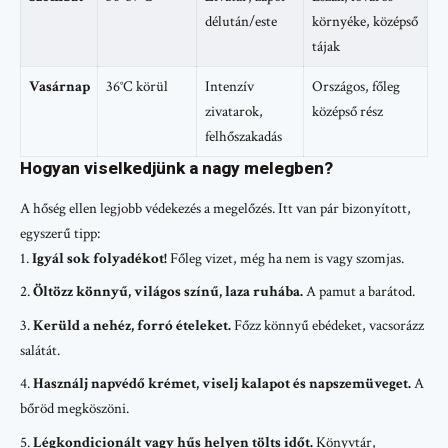
délután/este
környéke, középső
tájak
Vasárnap
36°C körül
Intenzív
Országos, főleg
zivatarok,
középső rész
felhőszakadás
Hogyan viselkedjünk a nagy melegben?
A hőség ellen legjobb védekezés a megelőzés. Itt van pár bizonyított,
egyszerű tipp:
Igyál sok folyadékot!
Főleg vizet, még ha nem is vagy szomjas.
Öltözz könnyű, világos színű, laza ruhába.
A pamut a barátod.
Kerüld a nehéz, forró ételeket.
Főzz könnyű ebédeket, vacsorázz
salátát.
Használj napvédő krémet, viselj kalapot és napszemüveget.
A
bőröd megköszöni.
Légkondicionált vagy hűs helyen tölts időt.
Könyvtár,