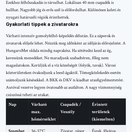
Ezekhez felhőszakadás is társulhat. Lokálisan 40 mm csapadék is
hullhat. Nagyobb jég és erős szél is előfordulhat. Különösen keleti és
nyugati határszéli régiók érinthettek.
Gyakorlati tippek a zivatarokra
Várható intenzív gomolyfelhő-képződés délután. Ez a záporok és
zivatarok előjele lehet. Nézzük meg időnként az időjárás előrejelzést. A
HungaroMet oldala mindig naprakész. Ha sötétedni kezd az ég,
keressünk menedéket. Ne maradjunk szabadtéren, főleg nem
magaslatokon. Kerüljük el a víz közelségét (folyók, tavak). Városi
közterületeken óvakodjunk a leeső ágaktól. Tömegközlekedés esetén
számoljunk késésekkel. A BKK és DKV is kiadhat utasfigyelmeztetést.
Autóval vezetve legyen óvatosabb az aszfalton. A nagy vízmennyiség
csúszóssá teheti az utakat.
Nap
Várható
Csapadék /
Érintett
max.
Veszély
területek
hőmérséklet
(kiemelten)
Szombat
36-37°C
Zivatar, zápor
Észak, főváros