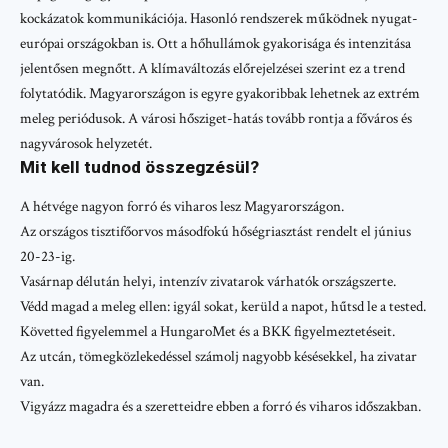
kockázatok kommunikációja. Hasonló rendszerek működnek nyugat-
európai országokban is. Ott a hőhullámok gyakorisága és intenzitása
jelentősen megnőtt. A klímaváltozás előrejelzései szerint ez a trend
folytatódik. Magyarországon is egyre gyakoribbak lehetnek az extrém
meleg periódusok. A városi hősziget-hatás tovább rontja a főváros és
nagyvárosok helyzetét.
Mit kell tudnod összegzésül?
A hétvége nagyon forró és viharos lesz Magyarországon.
Az országos tisztifőorvos másodfokú hőségriasztást rendelt el június
20-23-ig.
Vasárnap délután helyi, intenzív zivatarok várhatók országszerte.
Védd magad a meleg ellen: igyál sokat, kerüld a napot, hűtsd le a tested.
Követted figyelemmel a HungaroMet és a BKK figyelmeztetéseit.
Az utcán, tömegközlekedéssel számolj nagyobb késésekkel, ha zivatar
van.
Vigyázz magadra és a szeretteidre ebben a forró és viharos időszakban.