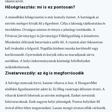
idejein kívül.
Hőségriasztás: mi is ez pontosan?
A másodfokú hőségriasztás is már komoly üzenet. A hatóságok az
extrém melegre hívják fel a figyelmet. Célja a lakosság tájékoztatása és
önvédelme. Országos szinten érvényes a jelenlegi intézkedés. A
Fővárosi Járványügyi és Járványügyi Főfelügyelőség is közzétette.
Mindenkit előírások betartására szólít fel. A riasztás alatt fokozottan
kell óvakodni a hőgutól. Napállás közbeni munka kerülendő vagy
korlátozandó. Gyermekek és kutyák soha ne maradjanak zárva
autókban. A helyi önkormányzatok közösségi hűtőhelyeket
működtethetnek.
Zivatarveszély: az ég is megforrósodik
A hétvége nemcsak forró, hanem viharos is lesz. A HungaroMet
elsőfokú figyelmeztetést adott ki. Ez főleg vasárnapi délutánt érinti. A
viharok kísérői lehetnek az extrém melegnek. Ezeket nevezzük
hőzivataroknak. Ezek nagyon helyi jelenségek. Pontos helyüket fél
órával előtte lehet megmondani. Lassan mozgó zivatarcellák várhatók.