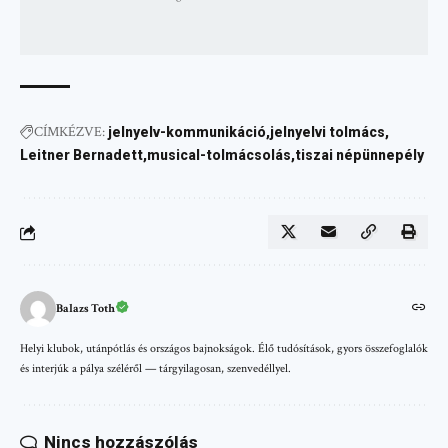
CÍMKÉZVE:
jelnyelv-kommunikáció
jelnyelvi tolmács
Leitner Bernadett
musical-tolmácsolás
tiszai népünnepély
Balazs Toth
Helyi klubok, utánpótlás és országos bajnokságok. Élő tudósítások, gyors összefoglalók
és interjúk a pálya széléről — tárgyilagosan, szenvedéllyel.
Nincs hozzászólás