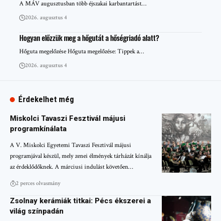
A MÁV augusztusban több éjszakai karbantartást…
2026. augusztus 4
Hogyan előzzük meg a hőgutát a hőségriadó alatt?
Hőguta megelőzése Hőguta megelőzése: Tippek a…
2026. augusztus 4
Érdekelhet még
Miskolci Tavaszi Fesztivál májusi
programkínálata
A V. Miskolci Egyetemi Tavaszi Fesztivál májusi
programjával készül, mely zenei élmények tárházát kínálja
az érdeklődőknek. A márciusi indulást követően…
2 perces olvasmány
Zsolnay kerámiák titkai: Pécs ékszerei a
világ színpadán