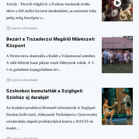
Article - Pécsről világhírű: a Zsolnay-kerámiák értéke
elérte a 100 millió forintot darabonként, az eozinmáz titka
pedig máig lenyűgözi a…
1 perces olvasmány
Bezárt a Tiszaderzsi Magőrlő Művészeti
Központ
A Ferencváros dominálta a finálét a Videotonnal szemben.
A zöld-fehérek hazai pályán ismét fölényesek voltak. A 3-
1-es győzelmet kupagyőzelmet ért…
4 perces olvasmány
Szolnokon bemutatták a Szigligeti
Színház új darabját
Az évadzáró produkció Bevezető információk A Szigligeti
Színház Erdő című, Alekszandr Nyikolajevics Osztrovszkij
színdarabján alapuló produkciójával lezárta a 2024/25-ös
évadot.…
2 perces olvasmány