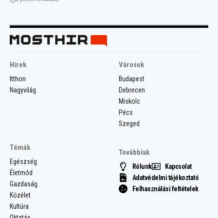
Hírek
Városok
Itthon
Budapest
Nagyvilág
Debrecen
Miskolc
Pécs
Szeged
Témák
Továbbiak
Egészség
Rólunk
Kapcsolat
Életmód
Adatvédelmi tájékoztató
Gazdaság
Felhasználási feltételek
Közélet
Kultúra
Oktatás