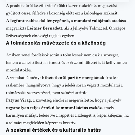
A produkcióról készült videó több tízezer reakciót és megosztást
gyűjtött össze, felfedve a közönség előtt ezt a különleges szakmát.
A legfontosabb a dal lényegének, a mondanivalójának átadása
–
magyarázta
Leitner Bernadett
, aki a Jelnyelvi Tolmácsok Országos
Szövetségének elnökségi tagja is egyben.
A tolmácsolás művészete és a közönség
Az ilyen zenei fordítások során a tolmácsnak nem csak a szöveget,
hanem a zenei stílust, a ritmust és az érzelmi töltetet is át kell vinnie a
mozdulatokba.
A szombati élményt
hihetetlenül pozitív energiának
írta le a
szakember, hangsúlyozva, hogy a jelelés során végzett mozdulatai a
tolmácsolás szerves részei, nem színészi attitűd.
Patyus Virág
, a szövetség elnöke is megerősítette, hogy a jelnyelv
ugyanolyan teljes értékű kommunikációs eszköz
, amely
bármilyen műfajt, beleértve a rappet és a szlenget is, képes kifejezni, ha
a tolmács megfelelően képzett és kreatív.
A szakmai értékek és a kulturális hatás