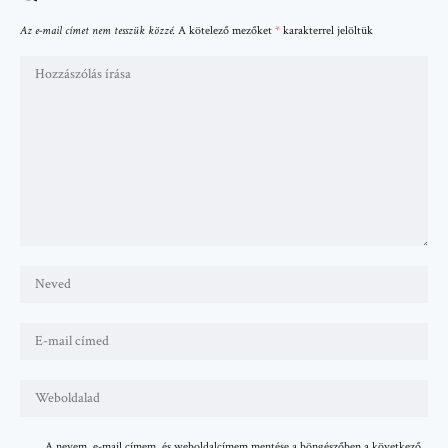
Az e-mail címet nem tesszük közzé.
A kötelező mezőket
*
karakterrel jelöltük
A nevem, e-mail címem, és weboldalcímem mentése a böngészőben a következő