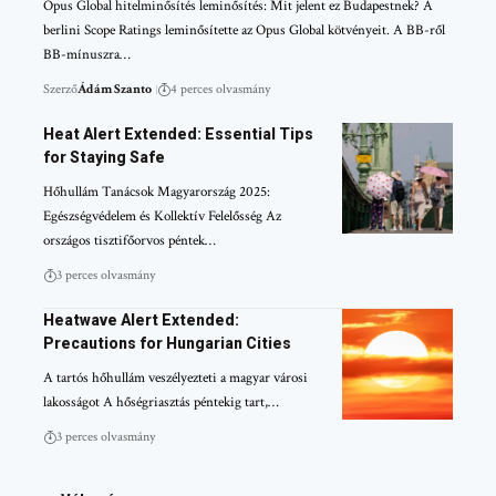
Opus Global hitelminősítés leminősítés: Mit jelent ez Budapestnek? A
berlini Scope Ratings leminősítette az Opus Global kötvényeit. A BB-ről
BB-mínuszra…
Szerző
Ádám Szanto
4 perces olvasmány
Heat Alert Extended: Essential Tips
for Staying Safe
Hőhullám Tanácsok Magyarország 2025:
Egészségvédelem és Kollektív Felelősség Az
országos tisztifőorvos péntek…
3 perces olvasmány
Heatwave Alert Extended:
Precautions for Hungarian Cities
A tartós hőhullám veszélyezteti a magyar városi
lakosságot A hőségriasztás péntekig tart,…
3 perces olvasmány