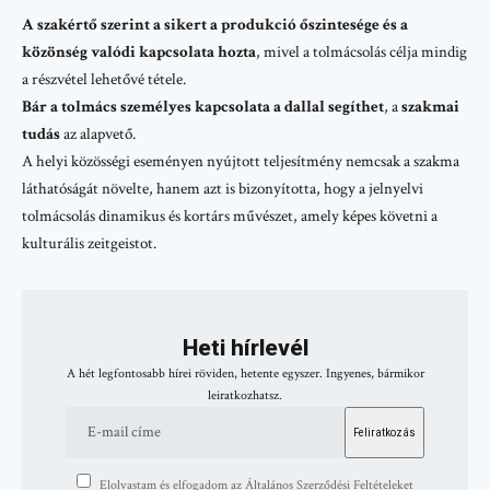
A szakértő szerint a sikert a produkció őszintesége és a
közönség valódi kapcsolata hozta
, mivel a tolmácsolás célja mindig
a részvétel lehetővé tétele.
Bár a tolmács személyes kapcsolata a dallal segíthet
, a
szakmai
tudás
az alapvető.
A helyi közösségi eseményen nyújtott teljesítmény nemcsak a szakma
láthatóságát növelte, hanem azt is bizonyította, hogy a jelnyelvi
tolmácsolás dinamikus és kortárs művészet, amely képes követni a
kulturális zeitgeistot.
Heti hírlevél
A hét legfontosabb hírei röviden, hetente egyszer. Ingyenes, bármikor
leiratkozhatsz.
Elolvastam és elfogadom az Általános Szerződési Feltételeket