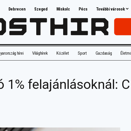
Debrecen
Szeged
Miskolc
Pécs
További városok
arország hírei
Világhírek
Közélet
Sport
Gazdaság
Életm
 1% felajánlásoknál: C