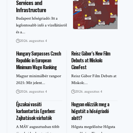
Services and
Infrastructure
Budapest hőségriadó: Itt a
legfontosabb infó a vízellátásról
és a…
2026. augusztus 4
Hungary Surpasses Czech
Reisz Gábor’s New Film
Republic in European
Debuts at Miskolc
Minimum Wage Ranking
CineFest
Magyar minimálbér rangsor
Reisz Gábor Film Debuts at
2025: Mit jelent…
Miskolc…
2026. augusztus 4
2026. augusztus 4
Éjszakai vasúti
Hogyan előzzük meg a
karbantartás Egerben:
hőgutát a hőségriadó
Zajhatások várhatók
alatt?
A MÁV augusztusban több
Hőguta megelőzése Hőguta