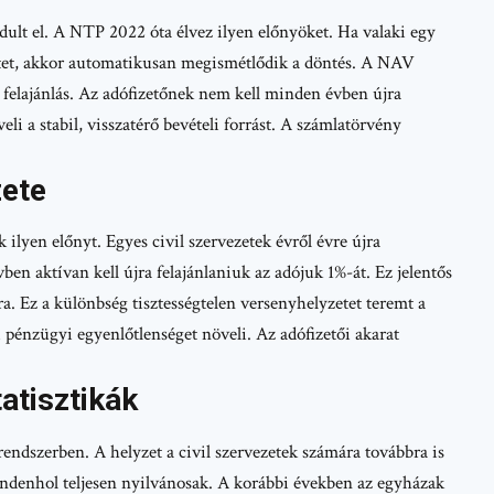
ult el. A NTP 2022 óta élvez ilyen előnyöket. Ha valaki egy
etet, akkor automatikusan megismétlődik a döntés. A NAV
 felajánlás. Az adófizetőnek nem kell minden évben újra
i a stabil, visszatérő bevételi forrást. A számlatörvény
zete
ilyen előnyt. Egyes civil szervezetek évről évre újra
n aktívan kell újra felajánlaniuk az adójuk 1%-át. Ez jelentős
ra. Ez a különbség tisztességtelen versenyhelyzetet teremt a
i pénzügyi egyenlőtlenséget növeli. Az adófizetői akarat
atisztikák
endszerben. A helyzet a civil szervezetek számára továbbra is
denhol teljesen nyilvánosak. A korábbi években az egyházak