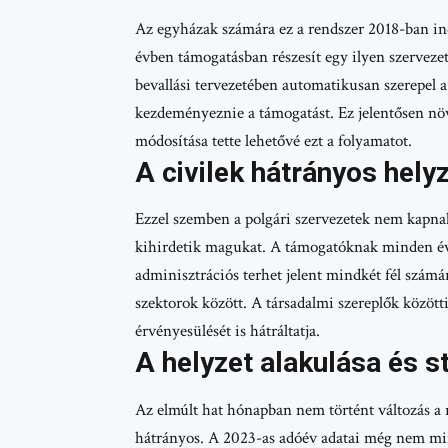
Az egyházak számára ez a rendszer 2018-ban ind
évben támogatásban részesít egy ilyen szervez
bevallási tervezetében automatikusan szerepel a
kezdeményeznie a támogatást. Ez jelentősen növel
módosítása tette lehetővé ezt a folyamatot.
A civilek hátrányos hely
Ezzel szemben a polgári szervezetek nem kapnak 
kihirdetik magukat. A támogatóknak minden évbe
adminisztrációs terhet jelent mindkét fél számá
szektorok között. A társadalmi szereplők között
érvényesülését is hátráltatja.
A helyzet alakulása és st
Az elmúlt hat hónapban nem történt változás a r
hátrányos. A 2023-as adóév adatai még nem min