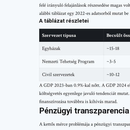
felé irányuló felajánlások részesedése magas vo
alábbi táblázat egy 2022-es adatsorból mutat be 
A táblázat részletei
Szervezet típusa
Becsült öss
Egyházak
~15-18
Nemzeti Tehetség Program
~3-5
Civil szervezetek
~10-12
A GDP 2023-ban 0.9%-kal nőtt. A GDP 2024 els
költségvetés egyenlege javuló tendenciát mutat. 
finanszírozása továbbra is kihívás marad.
Pénzügyi transzparencia
A kettős mérce problémája a pénzügyi transzpar