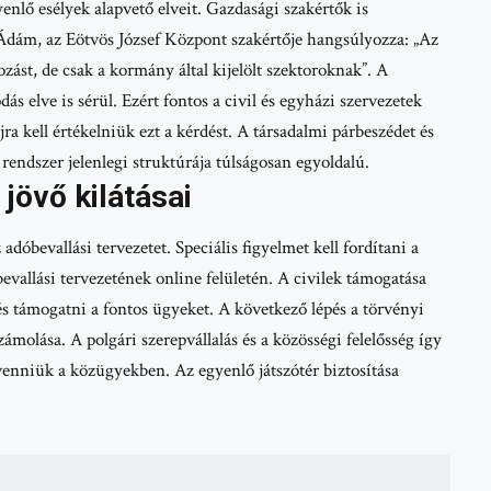
gyenlő esélyek alapvető elveit. Gazdasági szakértők is
Ádám, az Eötvös József Központ szakértője hangsúlyozza: „Az
ozást, de csak a kormány által kijelölt szektoroknak”. A
ás elve is sérül. Ezért fontos a civil és egyházi szervezetek
ra kell értékelniük ezt a kérdést. A társadalmi párbeszédet és
 rendszer jelenlegi struktúrája túlságosan egyoldalú.
jövő kilátásai
dóbevallási tervezetet. Speciális figyelmet kell fordítani a
evallási tervezetének online felületén. A civilek támogatása
és támogatni a fontos ügyeket. A következő lépés a törvényi
számolása. A polgári szerepvállalás és a közösségi felelősség így
 venniük a közügyekben. Az egyenlő játszótér biztosítása