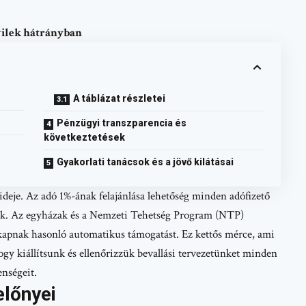
ivilek hátrányban
A táblázat részletei
Pénzügyi transzparencia és
következtetések
Gyakorlati tanácsok és a jövő kilátásai
deje. Az adó 1%-ának felajánlása lehetőség minden adófizető
nak. Az egyházak és a Nemzeti Tehetség Program (NTP)
 kapnak hasonló automatikus támogatást. Ez kettős mérce, ami
hogy kiállítsunk és ellenőrizzük bevallási tervezetünket minden
enségeit.
előnyei