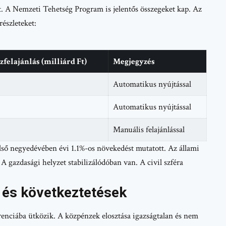
lt. A Nemzeti Tehetség Program is jelentős összegeket kap. Az
részleteket:
zfelajánlás (milliárd Ft)
Megjegyzés
Automatikus nyújtással
Automatikus nyújtással
Manuális felajánlással
ő negyedévében évi 1.1%-os növekedést mutatott. Az állami
A gazdasági helyzet stabilizálódóban van. A civil szféra
 és következtetések
enciába ütközik. A közpénzek elosztása igazságtalan és nem