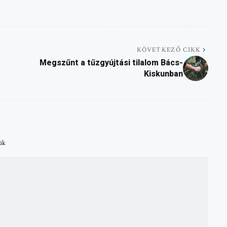
KÖVETKEZŐ CIKK
Megszűnt a tűzgyújtási tilalom Bács-
Kiskunban
tük