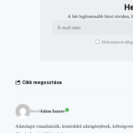
He
A hét legfontosabb hírei röviden, 
Elolvastam és elfog
Cikk megosztása
Ádám Szanto
Szerző
Adatalapú vizualizációk, közérdekű adatigénylések, költségvetés