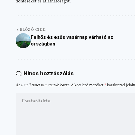
döntéseket és átláthatóságot.
ELŐZŐ CIKK
Felhős és esős vasárnap várható az
országban
Nincs hozzászólás
Az e-mail címet nem tesszük közzé.
A kötelező mezőket
*
karakterrel jelöl