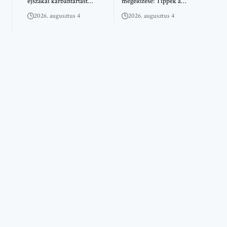
éjszakai karbantartást…
megelőzése: Tippek a…
2026. augusztus 4
2026. augusztus 4