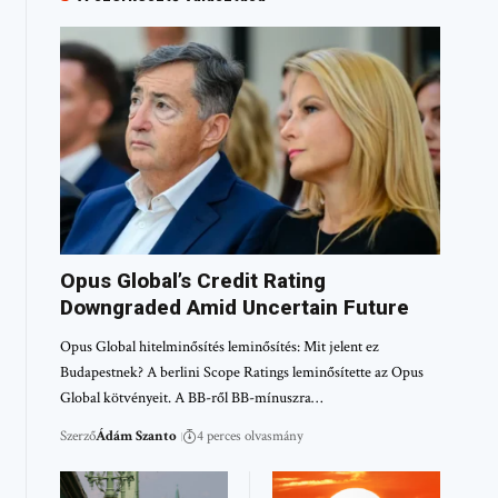
Opus Global’s Credit Rating
Downgraded Amid Uncertain Future
Opus Global hitelminősítés leminősítés: Mit jelent ez
Budapestnek? A berlini Scope Ratings leminősítette az Opus
Global kötvényeit. A BB-ről BB-mínuszra…
Szerző
Ádám Szanto
4 perces olvasmány