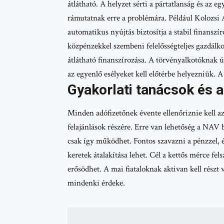
átlátható. A helyzet sérti a pártatlanság és az e
rámutatnak erre a problémára. Például Kolozsi 
automatikus nyújtás biztosítja a stabil finanszír
közpénzekkel szembeni felelősségteljes gazdálkod
átlátható finanszírozása. A törvényalkotóknak új
az egyenlő esélyeket kell előtérbe helyezniük. A
Gyakorlati tanácsok és a 
Minden adófizetőnek évente ellenőriznie kell az a
felajánlások részére. Erre van lehetőség a NAV b
csak így működhet. Fontos szavazni a pénzzel, 
keretek átalakítása lehet. Cél a kettős mérce fel
erősödhet. A mai fiataloknak aktivan kell részt
mindenki érdeke.