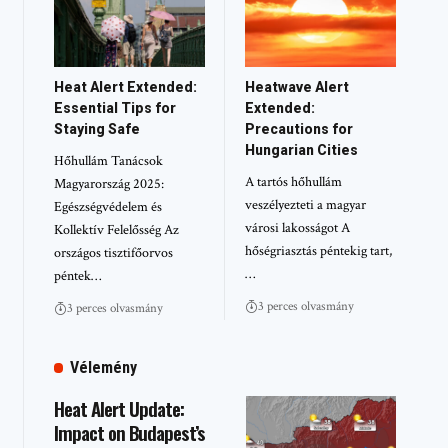
Heat Alert Extended:
Heatwave Alert
Essential Tips for
Extended:
Staying Safe
Precautions for
Hungarian Cities
Hőhullám Tanácsok
A tartós hőhullám
Magyarország 2025:
veszélyezteti a magyar
Egészségvédelem és
városi lakosságot A
Kollektív Felelősség Az
hőségriasztás péntekig tart,
országos tisztifőorvos
…
péntek…
3 perces olvasmány
3 perces olvasmány
Vélemény
Heat Alert Update:
Impact on Budapest’s