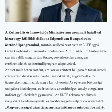
A Kulturális és Innovációs Minisztérium azonnali hatállyal
kizárt egy külföldi diákot a Stipendium Hungaricum
ösztöndíjprogramból
, miután az illető részt vett az ELTE egyik
karán kirobbant antiszemita incidensben. A minisztérium közleménye
szerint a diák magatartása összeegyeztethetetlen a magyar
értékrenddel és az ösztöndíjprogram alapelveivel.
Az eset múlt héten történt, amikor az érintett hallgató és társai izraeli
származású diáktársaikat verbálisan zaklatták, és gyűlöletkeltő
üzeneteket fogalmaztak meg a kar folyosóin. Az egyetem biztonsági
szolgálata közbelépett, és értesítette a rendőrséget, amely vizsgálatot
indított gyűlöletkeltés gyanújával. Az ELTE rektora rendkívüli
vizsgálatot kezdeményezett, és további fegyelmi eljárások is várhatók.
„Magyarország elutasítja az antiszemitizmus minden formáját,