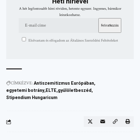
Heti hírlevél
A hét legfontosabb hírei röviden, hetente egyszer. Ingyenes, bármikor
leiratkozhatsz.
Elolvastam és elfogadom az Általános Szerződési Feltételeket
CÍMKÉZVE:
Antiszemitizmus Európában
egyetemi botrány
ELTE
gyűlöletbeszéd
Stipendium Hungaricum