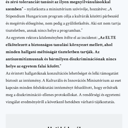
és zéró toleranciát tanúsít az ilyen megnyilvánulásokkal
szemben”
– nyilatkozta a minisztérium szóvivője, hozzátéve: „A
Stipendium Hungaricum program célja a kultúrák közötti párbeszéd
és megértés elősegítése, nem pedig a gyűlöletkeltés. Aki ezt nem tartja
tiszteletben, annak nincs helye a programban.”
Az egyetem rektora közleményben ítélte el az incidenst:
„Az ELTE
elkötelezett a biztonságos tanulási környezet mellett, ahol
minden hallgató méltóságát tiszteletben tartják. Az
antiszemitizmusnak és bármilyen diszkriminációnak nincs
helye az egyetem falai között.”
Az érintett hallgatóknak konzultációs lehetőséget és lelki támogatást
biztosít az intézmény. A Kulturális és Innovációs Minisztérium az eset
kapcsán minden felsőoktatási intézményt felszólított, hogy erősítsék
meg a diszkrimináció-ellenes protokollokat. A rendőrségi és egyetemi
vizsgálat eredményéről a következő hetekben várható tájékoztatás.