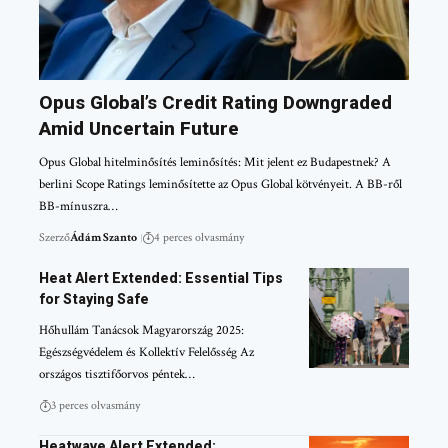
Opus Global’s Credit Rating Downgraded
Amid Uncertain Future
Opus Global hitelminősítés leminősítés: Mit jelent ez Budapestnek? A
berlini Scope Ratings leminősítette az Opus Global kötvényeit. A BB-ről
BB-mínuszra…
Szerző
Ádám Szanto
4 perces olvasmány
Heat Alert Extended: Essential Tips
for Staying Safe
Hőhullám Tanácsok Magyarország 2025:
Egészségvédelem és Kollektív Felelősség Az
országos tisztifőorvos péntek…
3 perces olvasmány
Heatwave Alert Extended: