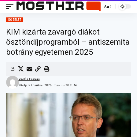
Aa
KÖZÉLET
KIM kizárta zavargó diákot
ösztöndíjprogramból – antiszemita
botrány egyetemen 2025
Zsofia Farkas
Utoljára frissítve: 2026. március 20 11:34