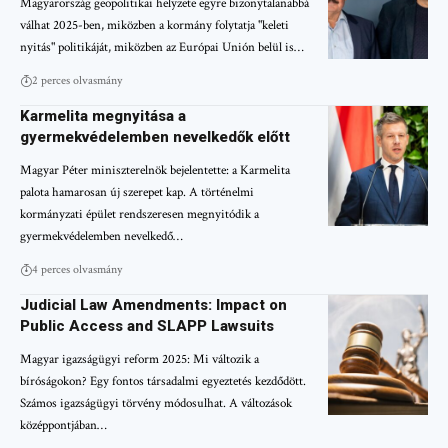
Magyarország geopolitikai helyzete egyre bizonytalanabbá
válhat 2025-ben, miközben a kormány folytatja "keleti
nyitás" politikáját, miközben az Európai Unión belül is…
2 perces olvasmány
Karmelita megnyitása a
gyermekvédelemben nevelkedők előtt
Magyar Péter miniszterelnök bejelentette: a Karmelita
palota hamarosan új szerepet kap. A történelmi
kormányzati épület rendszeresen megnyitódik a
gyermekvédelemben nevelkedő…
4 perces olvasmány
Judicial Law Amendments: Impact on
Public Access and SLAPP Lawsuits
Magyar igazságügyi reform 2025: Mi változik a
bíróságokon? Egy fontos társadalmi egyeztetés kezdődött.
Számos igazságügyi törvény módosulhat. A változások
középpontjában…