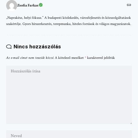
Zsofia Farkas
„Naprakész, helyi fókusz.” A budapesti közlekedés, városfejlesztés és közszolgáltatások
szakértője. Gyors hírszerkesztés, terepmunka, hiteles források és világos magyarázatok.
Nincs hozzászólás
Az e-mail címet nem tesszük közzé.
A kötelező mezőket
*
karakterrel jelöltük