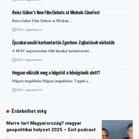
Reisz Gábor’s New Film Debuts at Miskolc CineFest
Reisz Gábor Film Debuts at Miskolc…
2026. augusztus 4
Éjszakai vasúti karbantartás Egerben: Zajhatások várhatók
A MÁV augusztusban több éjszakai karbantartást…
2026. augusztus 4
Hogyan előzzük meg a hőgutát a hőségriadó alatt?
Hőguta megelőzése Hőguta megelőzése: Tippek a…
2026. augusztus 4
Érdekelhet még
Merre tart Magyarország? magyar
geopolitikai helyzet 2025 – Exit podcast