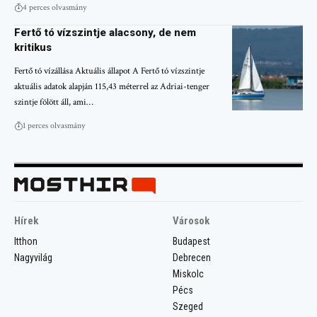
4 perces olvasmány
Fertő tó vízszintje alacsony, de nem
kritikus
Fertő tó vízállása Aktuális állapot A Fertő tó vízszintje
aktuális adatok alapján 115,43 méterrel az Adriai-tenger
szintje fölött áll, ami…
1 perces olvasmány
Hírek
Városok
Itthon
Budapest
Nagyvilág
Debrecen
Miskolc
Pécs
Szeged