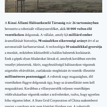
A
Kínai Állami Hálózatkezelő Társaság
már
26 tartományban
bevezette a robotizált villanyszerelőket, akik
10 000 voltos élő
vezetékeken
dolgoznak. A vállalat, amely
1,1 milliárd ember
áramellátását biztosítja,
98 százalékos sikerességi arányt
ért el az
automatizált karbantartással. A technológia
50 százalékkal gyorsítja
a munkát, miközben kiküszöböli a halálos balesetek kockázatát.
Ezek a gépek olyan feladatokat látnak el, amelyek korábban extrém
veszélyt jelentettek. Aktív, nagyfeszültségű hálózatokon végeznek
szigetelés-eltávolítást, csatlakozás-meghúzást és vezeték-illesztést
milliméteres pontossággal
. A robotok nagy magasságban, élő
vezetékeken függve dolgoznak úgy, hogy az áramellátást nem kell
megszakítani. Korábban a villanyszerelők teljesen vezetőképes
védőruházatban végezték ezeket a műveleteket, tudva, hogy egyetlen
hiba végzetes lehet. A
State Grid Corporation of China
szakemberei
szerint a rendszer már nem kísérleti fázisban van. A robotizált