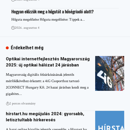
Hogyan előzzük meg a hőgutát a hőségriadó alatt?
Hőguta megelőzése Hőguta megelőzése: Tippek a…
2026. augusztus 4
Érdekelhet még
Optikai internetfejlesztés Magyarország
2025: új optikai hálózat 24 járásban
Magyarország digitális felzárkózásának jelentős
mérföldkövéhez érkezett: a 4iG Csoporthoz tartozó
2CONNECT Hungary Kft. 24 hazai járásban kezdi meg a
gigabites…
2 perces olvasmány
hírstart.hu megújulás 2024: gyorsabb,
letisztultabb hírkeresés
A hazai online hírvilág jelentős szereplője, a Hírstart.hu