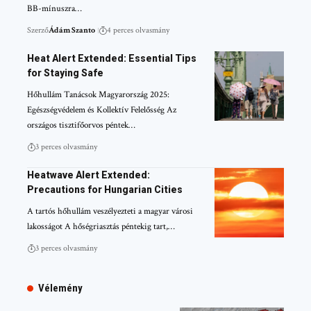
BB-mínuszra…
Szerző
Ádám Szanto
4 perces olvasmány
Heat Alert Extended: Essential Tips
for Staying Safe
Hőhullám Tanácsok Magyarország 2025:
Egészségvédelem és Kollektív Felelősség Az
országos tisztifőorvos péntek…
3 perces olvasmány
Heatwave Alert Extended:
Precautions for Hungarian Cities
A tartós hőhullám veszélyezteti a magyar városi
lakosságot A hőségriasztás péntekig tart,…
3 perces olvasmány
Vélemény