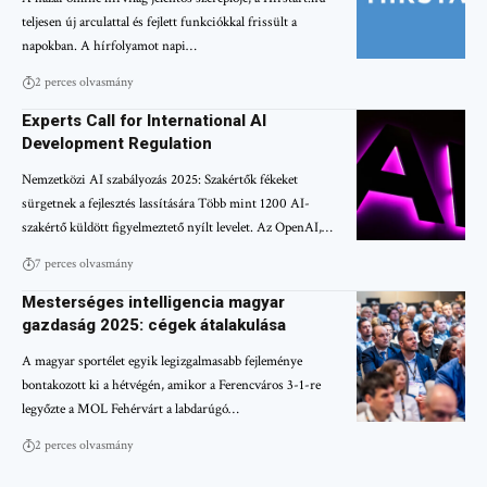
teljesen új arculattal és fejlett funkciókkal frissült a
napokban. A hírfolyamot napi…
2 perces olvasmány
Experts Call for International AI
Development Regulation
Nemzetközi AI szabályozás 2025: Szakértők fékeket
sürgetnek a fejlesztés lassítására Több mint 1200 AI-
szakértő küldött figyelmeztető nyílt levelet. Az OpenAI,…
7 perces olvasmány
Mesterséges intelligencia magyar
gazdaság 2025: cégek átalakulása
A magyar sportélet egyik legizgalmasabb fejleménye
bontakozott ki a hétvégén, amikor a Ferencváros 3-1-re
legyőzte a MOL Fehérvárt a labdarúgó…
2 perces olvasmány