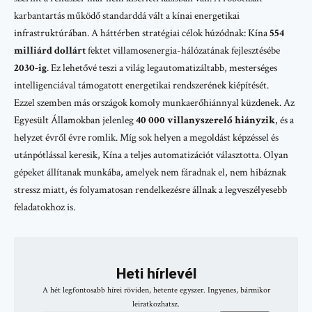
karbantartás működő standarddá vált a kínai energetikai
infrastruktúrában. A háttérben stratégiai célok húzódnak: Kína
554
milliárd dollárt
fektet villamosenergia-hálózatának fejlesztésébe
2030-ig
. Ez lehetővé teszi a világ legautomatizáltabb, mesterséges
intelligenciával támogatott energetikai rendszerének kiépítését.
Ezzel szemben más országok komoly munkaerőhiánnyal küzdenek. Az
Egyesült Államokban jelenleg
40 000 villanyszerelő hiányzik
, és a
helyzet évről évre romlik. Míg sok helyen a megoldást képzéssel és
utánpótlással keresik, Kína a teljes automatizációt választotta. Olyan
gépeket állítanak munkába, amelyek nem fáradnak el, nem hibáznak
stressz miatt, és folyamatosan rendelkezésre állnak a legveszélyesebb
feladatokhoz is.
Heti hírlevél
A hét legfontosabb hírei röviden, hetente egyszer. Ingyenes, bármikor
leiratkozhatsz.