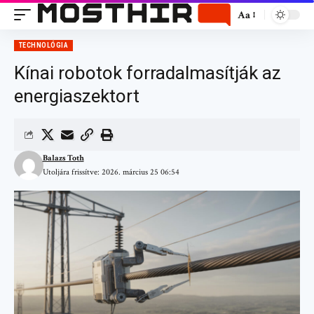
Aa
TECHNOLÓGIA
Kínai robotok forradalmasítják az
energiaszektort
Balazs Toth
Utoljára frissítve: 2026. március 25 06:54