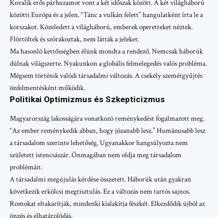
Kovalik erős párhuzamot vont a két időszak között. A két világháború
közötti Európa és a jelen. “Tánc a vulkán felett” hangulatként írta le a
korszakot. Közeledett a világháború, emberek operetteket néztek.
Flörtöltek és szórakoztak, nem látták a jeleket.
Ma hasonló kettősségben élünk mondta a rendező. Nemcsak háborúk
dúlnak világszerte. Nyakunkon a globális felmelegedés valós probléma.
Mégsem történik valódi társadalmi változás. A csekély szemétgyűjtés
önfelmentésként működik.
Politikai Optimizmus és Szkepticizmus
Magyarország lakosságára vonatkozó reménykedést fogalmazott meg.
“Az ember reménykedik abban, hogy józanabb lesz.” Humánusabb lesz
a társadalom szerinte lehetőség. Ugyanakkor hangsúlyozta nem
született istencsászár. Önmagában nem oldja meg társadalom
problémáit.
A társadalmi megújulás kérdése összetett. Háborúk után gyakran
következik erkölcsi megtisztulás. Ez a változás nem tartós sajnos.
Romokat eltakarítják, mindenki kialakítja fészkét. Elkezdődik újból az
önzés és elhatárolódás.