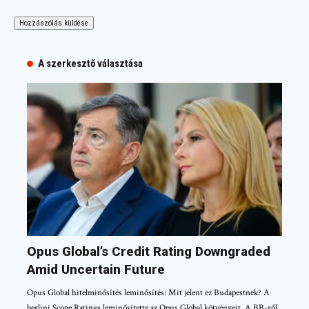
A szerkesztő választása
Opus Global’s Credit Rating Downgraded
Amid Uncertain Future
Opus Global hitelminősítés leminősítés: Mit jelent ez Budapestnek? A
berlini Scope Ratings leminősítette az Opus Global kötvényeit. A BB-ről