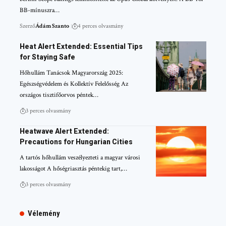
BB-mínuszra…
Szerző
Ádám Szanto
4 perces olvasmány
Heat Alert Extended: Essential Tips
for Staying Safe
Hőhullám Tanácsok Magyarország 2025:
Egészségvédelem és Kollektív Felelősség Az
országos tisztifőorvos péntek…
3 perces olvasmány
Heatwave Alert Extended:
Precautions for Hungarian Cities
A tartós hőhullám veszélyezteti a magyar városi
lakosságot A hőségriasztás péntekig tart,…
3 perces olvasmány
Vélemény