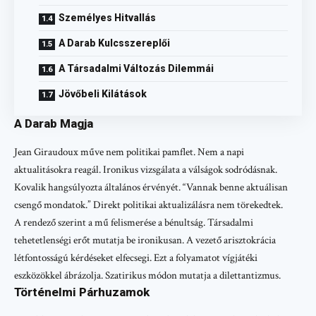
Személyes Hitvallás
A Darab Kulcsszereplői
A Társadalmi Változás Dilemmái
Jövőbeli Kilátások
A Darab Magja
Jean Giraudoux műve nem politikai pamflet. Nem a napi
aktualitásokra reagál. Ironikus vizsgálata a válságok sodródásnak.
Kovalik hangsúlyozta általános érvényét. “Vannak benne aktuálisan
csengő mondatok.” Direkt politikai aktualizálásra nem törekedtek.
A rendező szerint a mű felismerése a bénultság. Társadalmi
tehetetlenségi erőt mutatja be ironikusan. A vezető arisztokrácia
létfontosságú kérdéseket elfecsegi. Ezt a folyamatot vígjátéki
eszközökkel ábrázolja. Szatirikus módon mutatja a dilettantizmus.
Történelmi Párhuzamok