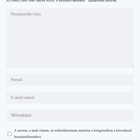
Az e-mail címet nem tesszük közzé.
A kötelező mezőket
*
karakterrel jelöltük
A nevem, e-mail címem, és weboldalcímem mentése a böngészőben a következő
hozzászólásomhoz.