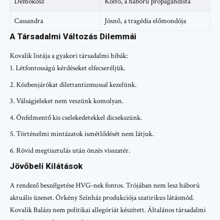
Demokosz
Költő, a háború propagandista
Cassandra
Jósnő, a tragédia előmondója
A Társadalmi Változás Dilemmái
Kovalik listája a gyakori társadalmi hibák:
Létfontosságú kérdéseket elfecseréljük.
Közbenjárókat dilettantizmussal kezelünk.
Válságjeleket nem veszünk komolyan.
Önfelmentő kis cselekedetekkel dicsekszünk.
Történelmi mintázatok ismétlődését nem látjuk.
Rövid megtisztulás után önzés visszatér.
Jövőbeli Kilátások
A rendező beszélgetése HVG-nek fontos. Trójában nem lesz háború
aktuális üzenet. Örkény Színház produkciója szatirikus látásmód.
Kovalik Balázs nem politikai allegóriát készített. Általános társadalmi