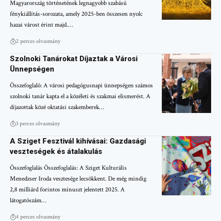
Magyarország történetének legnagyobb szabású
fénykiállítás-sorozata, amely 2025-ben összesen nyolc
hazai várost érint majd.…
2 perces olvasmány
Szolnoki Tanárokat Díjaztak a Városi
Ünnepségen
Összefoglaló: A városi pedagógusnapi ünnepségen számos
szolnoki tanár kapta el a közéleti és szakmai elismerést. A
díjazottak közé oktatási szakemberek…
3 perces olvasmány
A Sziget Fesztivál kihívásai: Gazdasági
veszteségek és átalakulás
Összefoglalás Összefoglalás: A Sziget Kulturális
Menedzser Iroda vesztesége lecsökkent. De még mindig
2,8 milliárd forintos mínuszt jelentett 2025. A
látogatószám…
4 perces olvasmány