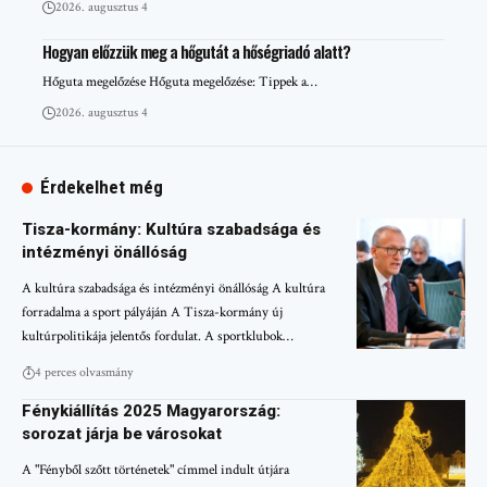
2026. augusztus 4
Hogyan előzzük meg a hőgutát a hőségriadó alatt?
Hőguta megelőzése Hőguta megelőzése: Tippek a…
2026. augusztus 4
Érdekelhet még
Tisza-kormány: Kultúra szabadsága és
intézményi önállóság
A kultúra szabadsága és intézményi önállóság A kultúra
forradalma a sport pályáján A Tisza-kormány új
kultúrpolitikája jelentős fordulat. A sportklubok…
4 perces olvasmány
Fénykiállítás 2025 Magyarország:
sorozat járja be városokat
A "Fényből szőtt történetek" címmel indult útjára