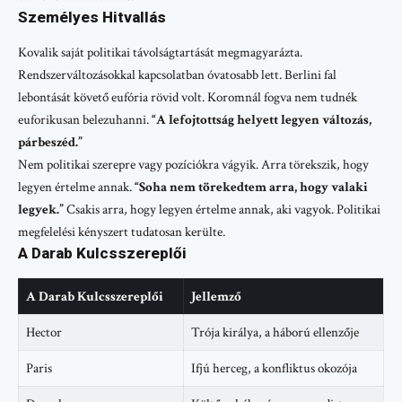
Személyes Hitvallás
Kovalik saját politikai távolságtartását megmagyarázta.
Rendszerváltozásokkal kapcsolatban óvatosabb lett. Berlini fal
lebontását követő eufória rövid volt. Koromnál fogva nem tudnék
euforikusan belezuhanni.
“A lefojtottság helyett legyen változás,
párbeszéd.”
Nem politikai szerepre vagy pozíciókra vágyik. Arra törekszik, hogy
legyen értelme annak.
“Soha nem törekedtem arra, hogy valaki
legyek.”
Csakis arra, hogy legyen értelme annak, aki vagyok. Politikai
megfelelési kényszert tudatosan kerülte.
A Darab Kulcsszereplői
A Darab Kulcsszereplői
Jellemző
Hector
Trója királya, a háború ellenzője
Paris
Ifjú herceg, a konfliktus okozója