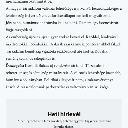
mechanizmusokat mutat be.
A magyar társadalom változás lehetősége nyitva. Párbeszéd szükséges a
lefojtottság helyett. Nem euforikus állapotban kell megváltozni.
Józanabb, humánusabb irányba kell haladni. De nem egy istencsászár
fogja megoldani.
Az emberiség újra és újra ugyanazokat követi el. Karddal, lándzsával
ma drónokkal, bombákkal. A darab szarkazmusa pontosan ebből fakad.
Társadalmi bénultság vígjátéki eszközökkel ábrázolva. Kovalik
reménykedik, de szkeptikus is.
Összegzés:
Kovalik Balázs új rendezése tárja fel. Társadalmi
tehetetlenség és bénultság mintázatait. A változás lehetősége józanabb,
humánusabb irányban. Politikai allegóriát nem, általános érvényt
készít. A társadalomnak párbeszédre és változásra van szüksége.
Heti hírlevél
A hét legfontosabb hírei röviden, hetente egyszer. Ingyenes, bármikor
leiratkozhatsz.