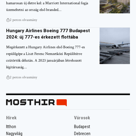
hamarosan új életre kel: a Marriott International fogja
üzemeltetni az ország első branded…
2 perces olvasmány
Hungary Airlines Boeing 777 Budapest
2024: új 777-es érkezett flottába
Megérkezett a Hungary Airlines első Boeing 777-es
repülőgépe a Liszt Ferenc Nemzetközi Repülőtérre
csütörtök délután. A 2023 januárjában létrehozott
légitársaság…
2 perces olvasmány
Hírek
Városok
Itthon
Budapest
Nagyvilág
Debrecen