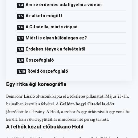
Amire érdemes odafigyelni a videón
Az alkotó mögött
A Citadella, mint színpad
Miért is olyan különleges ez?
Érdekes tények a felvételről
Összefoglaló
Rövid összefoglaló
Egy ritka égi koreográfia
Beinrohr László olvasónk kapta el a tökéletes pillanatot. Május 23-án,
hajnalban készült a felvétel. A
Gellért-hegyi Citadella
előtt
játszódott le a látvány. A Hold, a szobor és egy óriás zászló egy vonalba
került. Ez a rövid együttállás mindössze hét percig tartott.
A felhők közül előbukkanó Hold