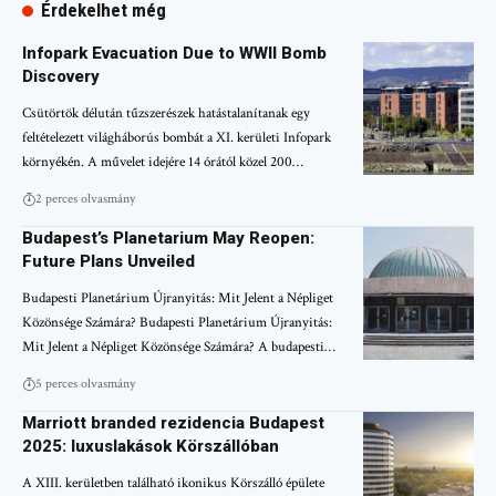
Érdekelhet még
Infopark Evacuation Due to WWII Bomb
Discovery
Csütörtök délután tűzszerészek hatástalanítanak egy
feltételezett világháborús bombát a XI. kerületi Infopark
környékén. A művelet idejére 14 órától közel 200…
2 perces olvasmány
Budapest’s Planetarium May Reopen:
Future Plans Unveiled
Budapesti Planetárium Újranyitás: Mit Jelent a Népliget
Közönsége Számára? Budapesti Planetárium Újranyitás:
Mit Jelent a Népliget Közönsége Számára? A budapesti…
5 perces olvasmány
Marriott branded rezidencia Budapest
2025: luxuslakások Körszállóban
A XIII. kerületben található ikonikus Körszálló épülete