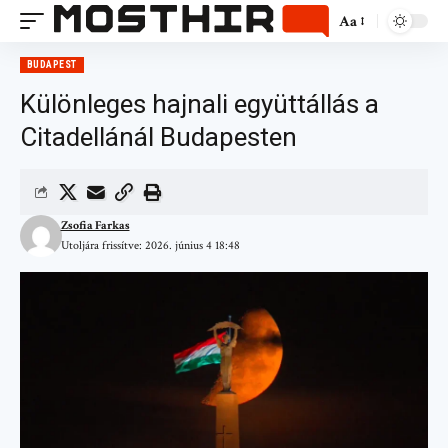
Aa
BUDAPEST
Különleges hajnali együttállás a
Citadellánál Budapesten
Zsofia Farkas
Utoljára frissítve: 2026. június 4 18:48