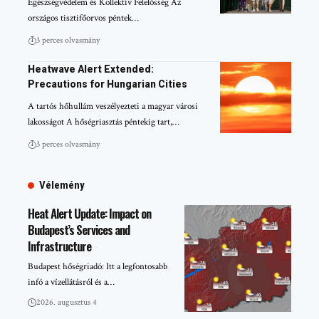
Egészségvédelem és Kollektív Felelősség Az
országos tisztifőorvos péntek…
3 perces olvasmány
Heatwave Alert Extended:
Precautions for Hungarian Cities
A tartós hőhullám veszélyezteti a magyar városi
lakosságot A hőségriasztás péntekig tart,…
3 perces olvasmány
Vélemény
Heat Alert Update: Impact on
Budapest’s Services and
Infrastructure
Budapest hőségriadó: Itt a legfontosabb
infó a vízellátásról és a…
2026. augusztus 4