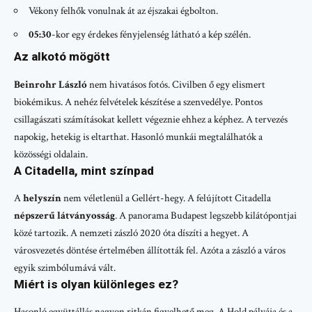
Vékony felhők vonulnak át az éjszakai égbolton.
05:30
-kor egy érdekes fényjelenség látható a kép szélén.
Az alkotó mögött
Beinrohr László
nem hivatásos fotós. Civilben ő egy elismert
biokémikus. A nehéz felvételek készítése a szenvedélye. Pontos
csillagászati számításokat kellett végeznie ehhez a képhez. A tervezés
napokig, hetekig is eltarthat. Hasonló munkái megtalálhatók a
közösségi oldalain.
A Citadella, mint színpad
A
helyszín
nem véletlenül a Gellért-hegy. A felújított Citadella
népszerű látványosság
. A panorama Budapest legszebb kilátópontjai
közé tartozik. A nemzeti zászló 2020 óta díszíti a hegyet. A
városvezetés döntése értelmében állították fel. Azóta a zászló a város
egyik szimbólumává vált.
Miért is olyan különleges ez?
Hasonló együttállás nagyon ritkán figyelhető meg. A Hold pályája és a