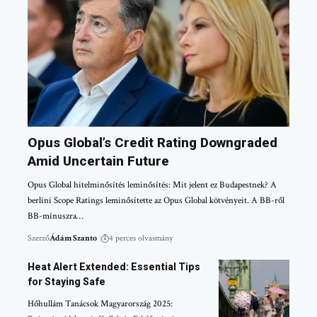
Opus Global’s Credit Rating Downgraded
Amid Uncertain Future
Opus Global hitelminősítés leminősítés: Mit jelent ez Budapestnek? A
berlini Scope Ratings leminősítette az Opus Global kötvényeit. A BB-ről
BB-mínuszra…
Szerző
Ádám Szanto
4 perces olvasmány
Heat Alert Extended: Essential Tips
for Staying Safe
Hőhullám Tanácsok Magyarország 2025: