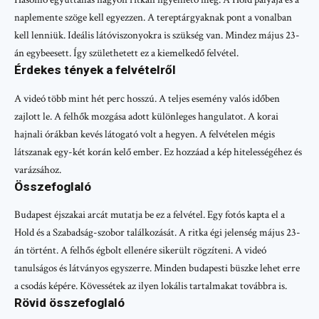
naplemente szöge kell egyezzen. A tereptárgyaknak pont a vonalban
kell lenniük. Ideális látóviszonyokra is szükség van. Mindez május 23-
án egybeesett. Így születhetett ez a kiemelkedő felvétel.
Érdekes tények a felvételről
A videó több mint hét perc hosszú. A teljes esemény valós időben
zajlott le. A felhők mozgása adott különleges hangulatot. A korai
hajnali órákban kevés látogató volt a hegyen. A felvételen mégis
látszanak egy-két korán kelő ember. Ez hozzáad a kép hitelességéhez és
varázsához.
Összefoglaló
Budapest éjszakai arcát mutatja be ez a felvétel. Egy fotós kapta el a
Hold és a Szabadság-szobor találkozását. A ritka égi jelenség május 23-
án történt. A felhős égbolt ellenére sikerült rögzíteni. A videó
tanulságos és látványos egyszerre. Minden budapesti büszke lehet erre
a csodás képére. Kövessétek az ilyen lokális tartalmakat továbbra is.
Rövid összefoglaló