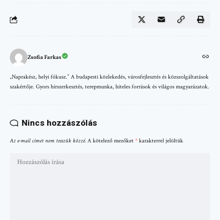
Zsofia Farkas
„Naprakész, helyi fókusz.” A budapesti közlekedés, városfejlesztés és közszolgáltatások
szakértője. Gyors hírszerkesztés, terepmunka, hiteles források és világos magyarázatok.
Nincs hozzászólás
Az e-mail címet nem tesszük közzé.
A kötelező mezőket
*
karakterrel jelöltük