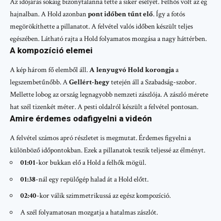
Az időjárás sokáig bizonytalanná tette a siker esélyét. Felhős volt az ég
hajnalban. A Hold azonban
pont időben tűnt elő
. Így a fotós
megörökíthette a pillanatot. A felvétel valós időben készült teljes
egészében. Látható rajta a Hold folyamatos mozgása a nagy háttérben.
A kompozíció elemei
A kép három fő elemből áll.
A lenyugvó Hold korongja
a
legszembetűnőbb. A
Gellért-hegy
tetején áll a Szabadság-szobor.
Mellette lobog az ország legnagyobb nemzeti zászlója. A zászló mérete
hat szél tizenkét méter. A pesti oldalról készült a felvétel pontosan.
Amire érdemes odafigyelni a videón
A felvétel számos apró részletet is megmutat. Érdemes figyelni a
különböző időpontokban. Ezek a pillanatok teszik teljessé az élményt.
01:01
-kor bukkan elő a Hold a felhők mögül.
01:38
-nál egy repülőgép halad át a Hold előtt.
02:40
-kor válik szimmetrikussá az egész kompozíció.
A szél folyamatosan mozgatja a hatalmas zászlót.