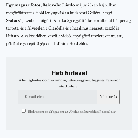
Egy magyar fotós, Beinrohr László
május 23-án hajnalban
megörökítette a Hold lenyugvását a budapesti Gellért-hegyi
Szabadság-szobor mögött. A ritka égi együttállás körülbelül hét percig
tartott, és a felvételen a Citadella és a hatalmas nemzeti zászló is
látható. A valós időben készült videó lenyűgöző részleteket mutat,
például egy repülőgép áthaladását a Hold előtt.
Heti hírlevél
A hét legfontosabb hírei röviden, hetente egyszer. Ingyenes, bármikor
leiratkozhatsz.
Elolvastam és elfogadom az Általános Szerződési Feltételeket