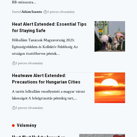
BB-mínuszra…
Szerző
Ádám Szanto
4 perces olvasmány
Heat Alert Extended: Essential Tips
for Staying Safe
Hőhullám Tanácsok Magyarország 2025:
Egészségvédelem és Kollektív Felelősség Az
országos tisztifőorvos péntek…
3 perces olvasmány
Heatwave Alert Extended:
Precautions for Hungarian Cities
A tartós hőhullám veszélyezteti a magyar városi
lakosságot A hőségriasztás péntekig tart,…
3 perces olvasmány
Vélemény