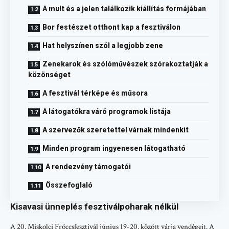
A mult és a jelen találkozik kiállítás formájában
Bor festészet otthont kap a fesztiválon
Hat helyszínen szól a legjobb zene
Zenekarok és szólóművészek szórakoztatják a
közönséget
A fesztivál térképe és műsora
A látogatókra váró programok listája
A szervezők szeretettel várnak mindenkit
Minden program ingyenesen látogatható
A rendezvény támogatói
Összefoglaló
Kisavasi ünneplés fesztiválpoharak nélkül
A 20. Miskolci Fröccsfesztivál június 19-20. között várja vendégeit. A