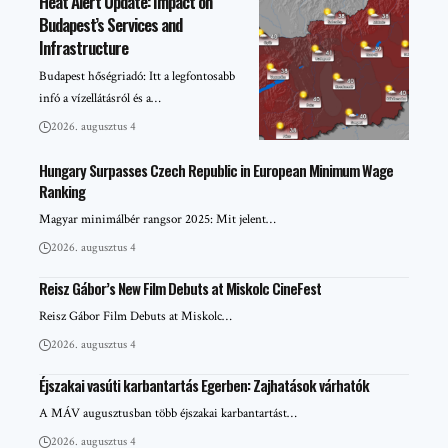
Heat Alert Update: Impact on
Budapest’s Services and
Infrastructure
Budapest hőségriadó: Itt a legfontosabb
infó a vízellátásról és a…
2026. augusztus 4
Hungary Surpasses Czech Republic in European Minimum Wage
Ranking
Magyar minimálbér rangsor 2025: Mit jelent…
2026. augusztus 4
Reisz Gábor’s New Film Debuts at Miskolc CineFest
Reisz Gábor Film Debuts at Miskolc…
2026. augusztus 4
Éjszakai vasúti karbantartás Egerben: Zajhatások várhatók
A MÁV augusztusban több éjszakai karbantartást…
2026. augusztus 4