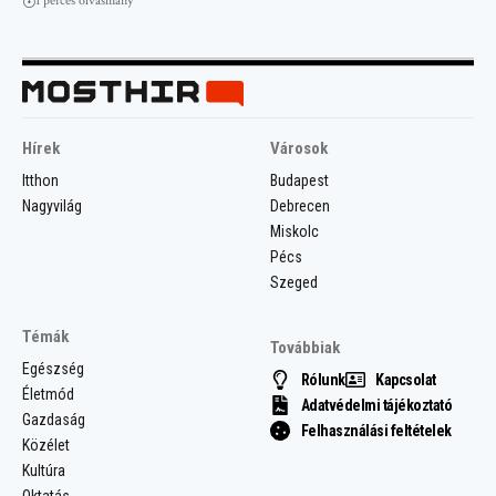
1 perces olvasmány
Hírek
Városok
Itthon
Budapest
Nagyvilág
Debrecen
Miskolc
Pécs
Szeged
Témák
Továbbiak
Egészség
Rólunk
Kapcsolat
Életmód
Adatvédelmi tájékoztató
Gazdaság
Felhasználási feltételek
Közélet
Kultúra
Oktatás