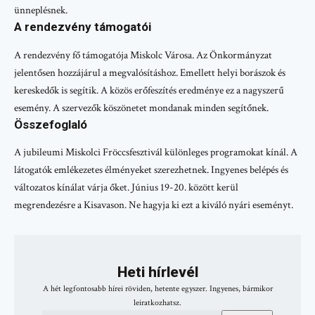
ünneplésnek.
A rendezvény támogatói
A rendezvény fő támogatója Miskolc Városa. Az Önkormányzat
jelentősen hozzájárul a megvalósításhoz. Emellett helyi borászok és
kereskedők is segítik. A közös erőfeszítés eredménye ez a nagyszerű
esemény. A szervezők köszönetet mondanak minden segítőnek.
Összefoglaló
A jubileumi Miskolci Fröccsfesztivál különleges programokat kínál. A
látogatók emlékezetes élményeket szerezhetnek. Ingyenes belépés és
változatos kínálat várja őket. Június 19-20. között kerül
megrendezésre a Kisavason. Ne hagyja ki ezt a kiváló nyári eseményt.
Heti hírlevél
A hét legfontosabb hírei röviden, hetente egyszer. Ingyenes, bármikor
leiratkozhatsz.