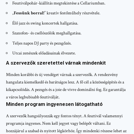
Fesztiválpohár-kiállítás megtekintése a Cellariumban.
„
Fessünk borral!
” kreatív festőműhely részvétele.
Élő jazz és swing koncertek hallgatása.
Szaxofon- és csellószólók meghallgatása.
Teljes napos DJ party és pezsgőzés.
Utcai zenészek előadásainak élvezete.
A szervezők szeretettel várnak mindenkit
Minden korábbi és új vendéget várnak a szervezők. A rendezvény
hangulata kiemelkedő és barátságos lesz. A fő cél a közösségépítés és a
kikapcsolódás. A pezsgés és a joie de vivre dominálni fog. Ez garantálja
a város legbubisabb fesztiválját.
Minden program ingyenesen látogatható
A szervezők hangsúlyozzák egy fontos tényt. A fesztivál valamennyi
programja ingyenes. Nem kell jegyet vagy belépőt váltani. Ez
hozzájárul a szabad és nyitott légkörhöz. Így mindenki részese lehet az