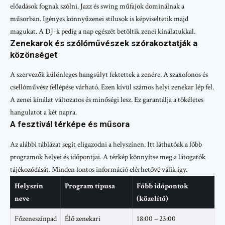
előadások fognak szólni. Jazz és swing műfajok dominálnak a
műsorban. Igényes könnyűzenei stílusok is képviseltetik majd
magukat. A DJ-k pedig a nap egészét betöltik zenei kínálatukkal.
Zenekarok és szólóművészek szórakoztatják a
közönséget
A szervezők különleges hangsúlyt fektettek a zenére. A szaxofonos és
csellóművész fellépése várható. Ezen kívül számos helyi zenekar lép fel.
A zenei kínálat változatos és minőségi lesz. Ez garantálja a tökéletes
hangulatot a két napra.
A fesztivál térképe és műsora
Az alábbi táblázat segít eligazodni a helyszínen. Itt láthatóak a főbb
programok helyei és időpontjai. A térkép könnyítse meg a látogatók
tájékozódását. Minden fontos információ elérhetővé válik így.
Helyszín
Program típusa
Főbb időpontok
neve
(közelítő)
Főzeneszínpad
Élő zenekari
18:00 – 23:00