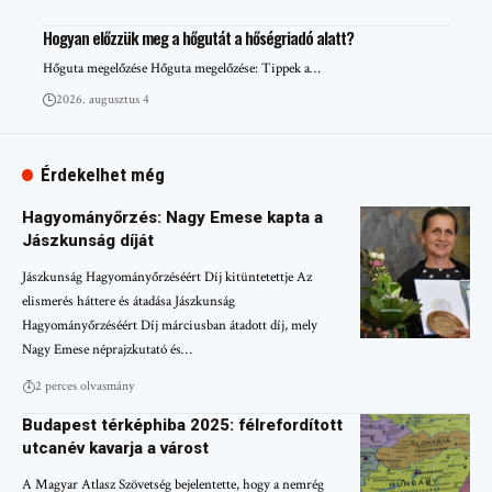
Hogyan előzzük meg a hőgutát a hőségriadó alatt?
Hőguta megelőzése Hőguta megelőzése: Tippek a…
2026. augusztus 4
Érdekelhet még
Hagyományőrzés: Nagy Emese kapta a
Jászkunság díját
Jászkunság Hagyományőrzéséért Díj kitüntetettje Az
elismerés háttere és átadása Jászkunság
Hagyományőrzéséért Díj márciusban átadott díj, mely
Nagy Emese néprajzkutató és…
2 perces olvasmány
Budapest térképhiba 2025: félrefordított
utcanév kavarja a várost
A Magyar Atlasz Szövetség bejelentette, hogy a nemrég