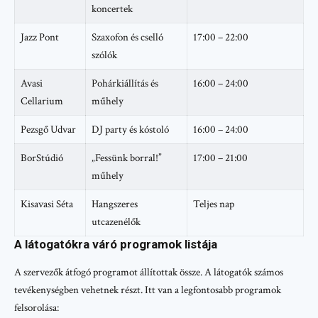
koncertek
Jazz Pont
Szaxofon és cselló
17:00 – 22:00
szólók
Avasi
Pohárkiállítás és
16:00 – 24:00
Cellarium
műhely
Pezsgő Udvar
DJ party és kóstoló
16:00 – 24:00
BorStúdió
„Fessünk borral!”
17:00 – 21:00
műhely
Kisavasi Séta
Hangszeres
Teljes nap
utcazenélők
A látogatókra váró programok listája
A szervezők átfogó programot állítottak össze. A látogatók számos
tevékenységben vehetnek részt. Itt van a legfontosabb programok
felsorolása: