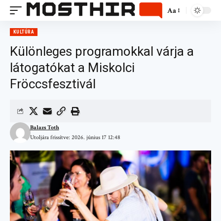
Aa
KULTÚRA
Különleges programokkal várja a
látogatókat a Miskolci
Fröccsfesztivál
Balazs Toth
Utoljára frissítve: 2026. június 17 12:48