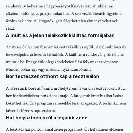
rendezvény helyszíne a hagyományos Kisavas lesz. A jubileumi
alkalom különleges programokat hoz. A szervezők kiemelt figyelmet
fordítanak erre. A látogatók igazi felejthetetlen élményt vehetnek
részt.
A mult és a jelen találkozik kiállítás formájában
Az Avasi Cellariumában emlékezetes kiállítás nyílik. Az elmúlt húsz év
fesztiválpoharai lesznek láthatóak. A kiállítás a rendezvény történetét
mutatja be. Ez egy különleges szelekcionálási folyamat eredménye.
Minden pohár egy-egy miskolci nyár szimbóluma.
Bor festészet otthont kap a fesztiválon
A „
Fessünk borral!
” című műhelyterem is várja a résztvevőket. Itt a
bor festőeszközként funkcionál majd. A látogatók kreatív alkotásokat
készíthetnek. Ez a program színesebbé teszi az egészet. A technika nem
követel előzetes tapasztalatot.
Hat helyszínen szól a legjobb zene
A fesztivál hat ponton kínál zenei programot. Öt helyszínen élőzenés