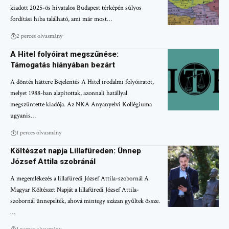
kiadott 2025-ös hivatalos Budapest térképén súlyos
fordítási hiba található, ami már most…
2 perces olvasmány
A Hitel folyóirat megszűnése:
Támogatás hiányában bezárt
A döntés háttere Bejelentés A Hitel irodalmi folyóiratot,
melyet 1988-ban alapítottak, azonnali hatállyal
megszüntette kiadója. Az NKA Anyanyelvi Kollégiuma
ugyanis…
1 perces olvasmány
Költészet napja Lillafüreden: Ünnep
József Attila szobránál
A megemlékezés a lillafüredi József Attila-szobornál A
Magyar Költészet Napját a lillafüredi József Attila-
szobornál ünnepelték, ahová mintegy százan gyűltek össze.
…