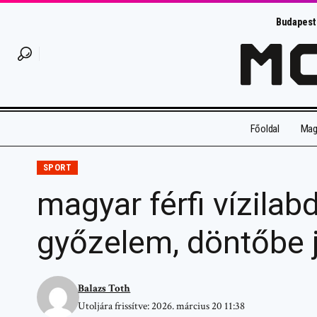
Budapest
Főoldal
Magy
SPORT
magyar férfi vízilab
győzelem, döntőbe 
Balazs Toth
Utoljára frissítve: 2026. március 20 11:38