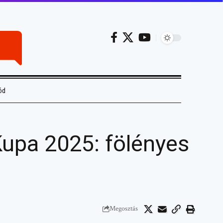
ód
 Kupa 2025: fölényes
Megosztás