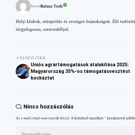
Balazs Toth
Szerző
Helyi klubok, utánpótlás és országos bajnokságok. Élő tudósítá
tárgyilagosan, szenvedéllyel.
ELŐZŐ CIKK
Uniós agrártámogatások átalakítása 2025:
Magyarország 35%-os támogatásvesztést
kockáztat
Nincs hozzászólás
Az e-mail címet nem tesszük közzé.
A kötelező mezőket
*
karakterrel jelöl