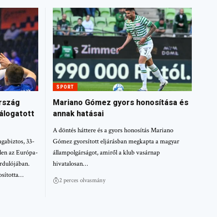
SPORT
rszág
Mariano Gómez gyors honosítása és
álogatott
annak hatásai
A döntés háttere és a gyors honosítás Mariano
gabiztos, 33-
Gómez gyorsított eljárásban megkapta a magyar
llen az Európa-
állampolgárságot, amiről a klub vasárnap
rdulójában.
hivatalosan…
osította…
2 perces olvasmány