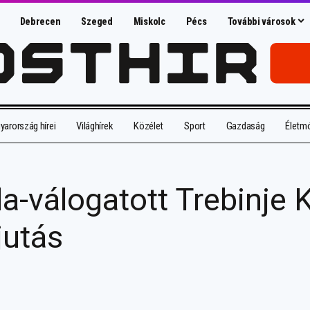
Debrecen
Szeged
Miskolc
Pécs
További városok
arország hírei
Világhírek
Közélet
Sport
Gazdaság
Életm
da-válogatott Trebinje
jutás