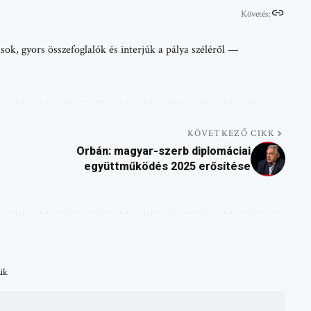
Követés:
sok, gyors összefoglalók és interjúk a pálya széléről —
KÖVETKEZŐ CIKK
Orbán: magyar-szerb diplomáciai
együttműködés 2025 erősítése
tük