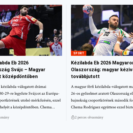
SPORT
labda Eb 2026
Kézilabda Eb 2026 Magyaro
zág Svájc – Magyar
Olaszország: magyar kéziv
t középdöntőben
továbbjutott
 kézilabda-válogatott drámai
A magyar férfi kézilabda-válogatott ma
0-29-re legyőzte Svájcot az Európa-
26-os győzelmet aratott Olaszország e
portkörének utolsó mérkőzésén, ezzel
bajnokság csoportkörének második fo
a helyét a középdöntőben. Chema…
Chema Rodríguez együttese ezzel bizt
asmány
2 perces olvasmány