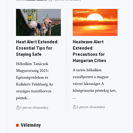
Heat Alert Extended:
Heatwave Alert
Essential Tips for
Extended:
Staying Safe
Precautions for
Hungarian Cities
Hőhullám Tanácsok
A tartós hőhullám
Magyarország 2025:
veszélyezteti a magyar
Egészségvédelem és
városi lakosságot A
Kollektív Felelősség Az
hőségriasztás péntekig tart,
országos tisztifőorvos
…
péntek…
3 perces olvasmány
3 perces olvasmány
Vélemény