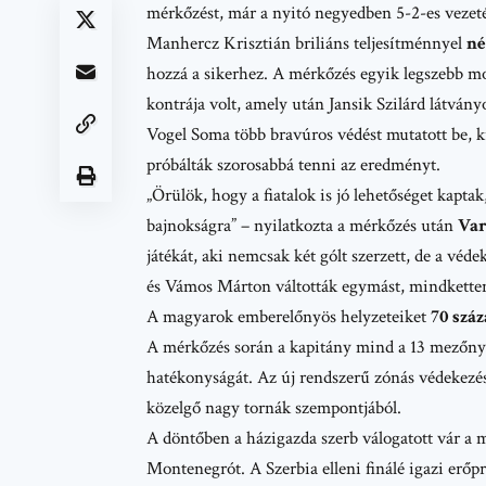
mérkőzést, már a nyitó negyedben 5-2-es vezetés
Manhercz Krisztián briliáns teljesítménnyel
né
hozzá a sikerhez. A mérkőzés egyik legszebb
kontrája volt, amely után Jansik Szilárd látványo
Vogel Soma
több bravúros védést mutatott be, 
próbálták szorosabbá tenni az eredményt.
„Örülök, hogy a fiatalok is jó lehetőséget kaptak
bajnokságra
” – nyilatkozta a mérkőzés után
Var
játékát, aki nemcsak két gólt szerzett, de a véd
és Vámos Márton váltották egymást, mindketten 
A magyarok emberelőnyös helyzeteiket
70 szá
A mérkőzés során a kapitány mind a 13 mezőnyját
hatékonyságát. Az új rendszerű zónás védekezés
közelgő nagy tornák szempontjából.
A döntőben a házigazda szerb válogatott vár a 
Montenegrót. A
Szerbia
elleni finálé igazi erőp