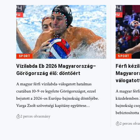
SPORT
SPORT
Vízilabda Eb 2026 Magyarország–
Férfi kézi
Görögország élő: döntőért
Magyarors
válogatot
A magyar férfi vízilabda-válogatott hatalmas
csatában 10-9-re legyőzte Görögországot, ezzel
A magyar férfi
bejutott a 2026-os Európa-bajnokság döntőjébe.
küzdelemben 3
Varga Zsolt szövetségi kapitány együttese…
bajnokság cso
bebiztosított
2 perces olvasmány
2 perces olv