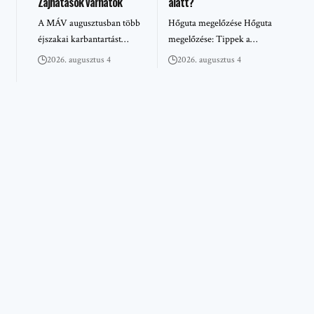
Zajhatások várhatók
alatt?
A MÁV augusztusban több
Hőguta megelőzése Hőguta
éjszakai karbantartást…
megelőzése: Tippek a…
2026. augusztus 4
2026. augusztus 4