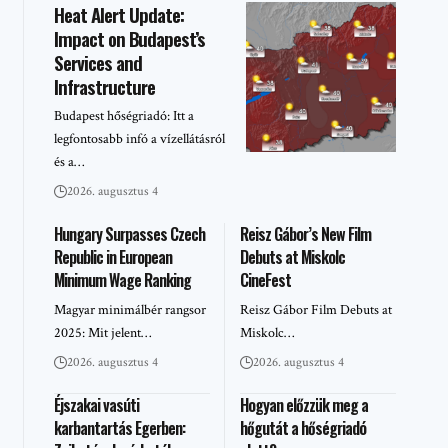
Heat Alert Update:
Impact on Budapest’s
Services and
Infrastructure
Budapest hőségriadó: Itt a
legfontosabb infó a vízellátásról
és a…
2026. augusztus 4
Hungary Surpasses Czech
Reisz Gábor’s New Film
Republic in European
Debuts at Miskolc
Minimum Wage Ranking
CineFest
Magyar minimálbér rangsor
Reisz Gábor Film Debuts at
2025: Mit jelent…
Miskolc…
2026. augusztus 4
2026. augusztus 4
Éjszakai vasúti
Hogyan előzzük meg a
karbantartás Egerben:
hőgutát a hőségriadó