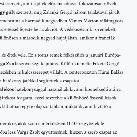
t szerzett, amit a játék előrehaladtával fokozatosan növelt.
gy gólt
szerzett, míg Zalánki Gergő három találatával járult
 momentuma a harmadik negyedben Vámos Márton villámgyors
s ejtéssel fejezte be az akciót. A védekezésünk is remekelt,
különösen a második negyed hajrájában, amikor a franciák
, és éltek vele. Ez a torna remek felkészülés a januári
Európa-
ga Zsolt
szövetségi kapitány. Külön kiemelte Fekete Gergő
ekezésben is kulcsszerepet vállalt. A centerposzton Hárai Balázs
hatékony játékkal segítették a csapatot.
zalékos
hatékonysággal használták ki, ami kiemelkedő arány.
ékost forgatta, ezzel tesztelve a különböző összeállítások
 láthatóan egyre olajozottabban működik, ami biztató a
mieinkre, akik szoros mérkőzésen 11-10-re győzték le
róba lesz Varga Zsolt együttesének, hiszen a szerb csapat az