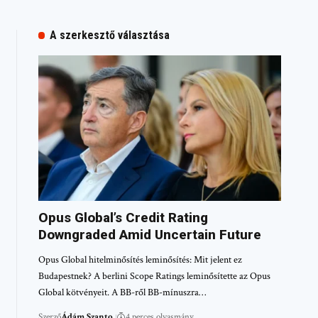
A szerkesztő választása
Opus Global’s Credit Rating
Downgraded Amid Uncertain Future
Opus Global hitelminősítés leminősítés: Mit jelent ez
Budapestnek? A berlini Scope Ratings leminősítette az Opus
Global kötvényeit. A BB-ről BB-mínuszra…
Szerző
Ádám Szanto
4 perces olvasmány