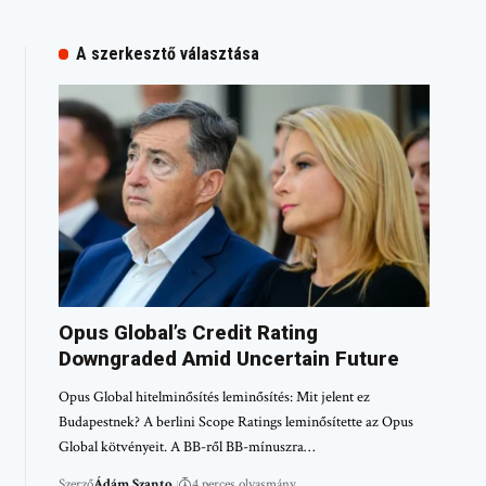
A szerkesztő választása
Opus Global’s Credit Rating
Downgraded Amid Uncertain Future
Opus Global hitelminősítés leminősítés: Mit jelent ez
Budapestnek? A berlini Scope Ratings leminősítette az Opus
Global kötvényeit. A BB-ről BB-mínuszra…
Szerző
Ádám Szanto
4 perces olvasmány