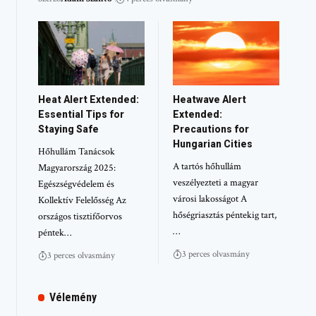
Heat Alert Extended:
Heatwave Alert
Essential Tips for
Extended:
Staying Safe
Precautions for
Hungarian Cities
Hőhullám Tanácsok
A tartós hőhullám
Magyarország 2025:
veszélyezteti a magyar
Egészségvédelem és
városi lakosságot A
Kollektív Felelősség Az
hőségriasztás péntekig tart,
országos tisztifőorvos
…
péntek…
3 perces olvasmány
3 perces olvasmány
Vélemény