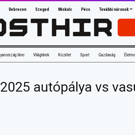
Debrecen
Szeged
Miskolc
Pécs
További városok
arország hírei
Világhírek
Közélet
Sport
Gazdaság
Életm
025 autópálya vs vasút