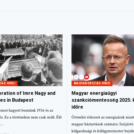
ÁG HÍREI
MAGYARORSZÁG HÍREI
ation of Imre Nagy and
Magyar energiaügyi
es in Budapest
szankciómentesség 2025: k
időre
omot hagyott bennünk 1956 és az
s. Ez a történelem nem csak múlt. Élő
Örömhír érkezett az energiaárak miat
l…
magyar háztartások számára: Szijjártó
külgazdasági és külügyminiszter bejele