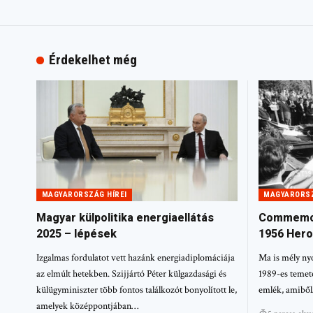
Érdekelhet még
MAGYARORSZÁG HÍREI
MAGYARORSZ
Magyar külpolitika energiaellátás
Commemor
2025 – lépések
1956 Hero
Izgalmas fordulatot vett hazánk energiadiplomáciája
Ma is mély ny
az elmúlt hetekben. Szijjártó Péter külgazdasági és
1989-es temeté
külügyminiszter több fontos találkozót bonyolított le,
emlék, amibő
amelyek középpontjában…