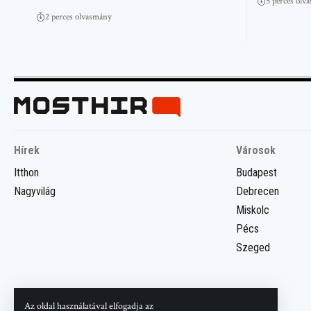
5 perces olv
2 perces olvasmány
Hírek
Városok
Itthon
Budapest
Nagyvilág
Debrecen
Miskolc
Pécs
Szeged
Az oldal használatával elfogadja az