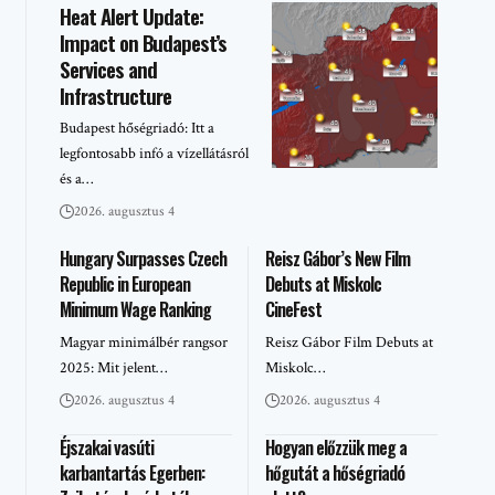
Heat Alert Update:
Impact on Budapest’s
Services and
Infrastructure
Budapest hőségriadó: Itt a
legfontosabb infó a vízellátásról
és a…
2026. augusztus 4
Hungary Surpasses Czech
Reisz Gábor’s New Film
Republic in European
Debuts at Miskolc
Minimum Wage Ranking
CineFest
Magyar minimálbér rangsor
Reisz Gábor Film Debuts at
2025: Mit jelent…
Miskolc…
2026. augusztus 4
2026. augusztus 4
Éjszakai vasúti
Hogyan előzzük meg a
karbantartás Egerben:
hőgutát a hőségriadó