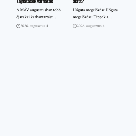
Zajhatások várhatók
alatt?
A MÁV augusztusban több
Hőguta megelőzése Hőguta
éjszakai karbantartást…
megelőzése: Tippek a…
2026. augusztus 4
2026. augusztus 4