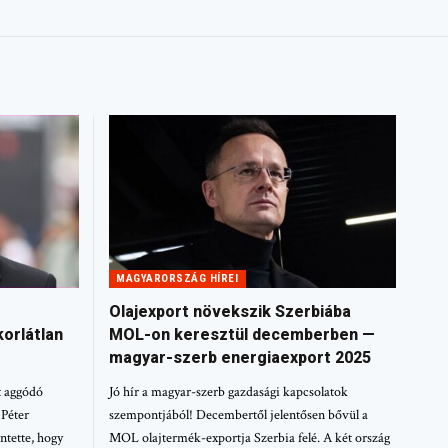
MAGYARORSZÁG HÍREI
Olajexport növekszik Szerbiába
orlátlan
MOL-on keresztül decemberben —
magyar-szerb energiaexport 2025
t aggódó
Jó hír a magyar-szerb gazdasági kapcsolatok
 Péter
szempontjából! Decembertől jelentősen bővül a
ntette, hogy
MOL olajtermék-exportja Szerbia felé. A két ország