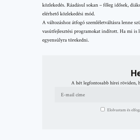
közlekedés. Ráadásul sokan – főleg idősek, diá
elérhető közlekedési mód.
A változáshoz átfogó
szemléletváltásra
lenne szü
vasútfejlesztési programokat indított. Ha mi is l
egyensúlyra törekedni.
He
A hét legfontosabb hírei röviden, 
Elolvastam és elfog