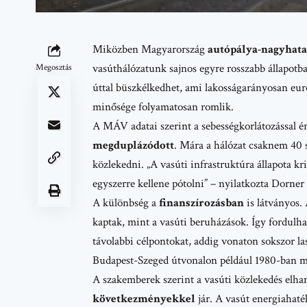
Miközben Magyarország
autópálya-nagyha
vasúthálózatunk sajnos egyre rosszabb állapot
Megosztás
úttal büszkélkedhet, ami lakosságarányosan eur
minősége folyamatosan romlik.
A MÁV adatai szerint a sebességkorlátozással é
megduplázódott
. Mára a hálózat csaknem 40 s
közlekedni. „A vasúti infrastruktúra állapota kr
egyszerre kellene pótolni” – nyilatkozta Dorner 
A különbség a
finanszírozásban
is látványos. 
kaptak
, mint a vasúti beruházások. Így fordulh
távolabbi célpontokat, addig vonaton sokszor l
Budapest-Szeged útvonalon például 1980-ban még
A szakemberek szerint a vasúti közlekedés elh
következményekkel
jár. A vasút energiahat