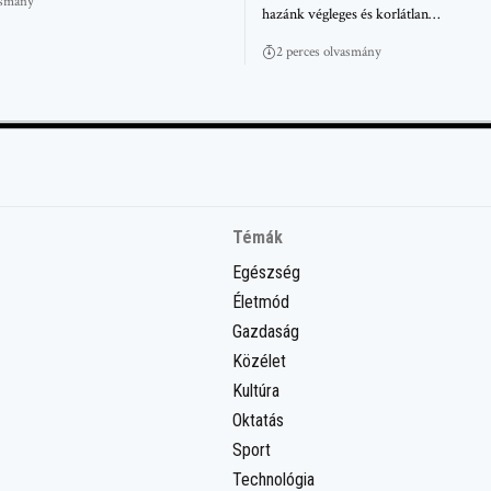
asmány
hazánk végleges és korlátlan…
2 perces olvasmány
Témák
Egészség
Életmód
Gazdaság
Közélet
Kultúra
Oktatás
Sport
Technológia