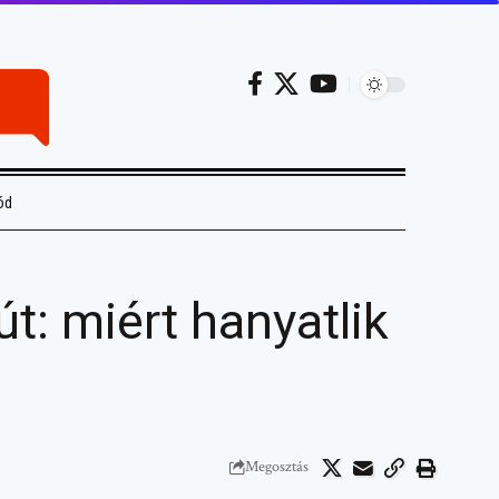
ód
: miért hanyatlik
Megosztás