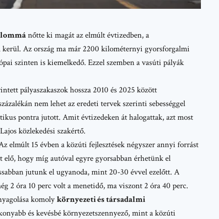
talommá
nőtte ki magát az elmúlt évtizedben, a
ba kerül. Az ország ma már 2200 kilométernyi gyorsforgalmi
ópai szinten is kiemelkedő. Ezzel szemben a vasúti pályák
rintett pályaszakaszok hossza 2010 és 2025 között
zázalékán nem lehet az eredeti tervek szerinti sebességgel
itikus pontra jutott. Amit évtizedeken át halogattak, azt most
Lajos közlekedési szakértő.
Az elmúlt 15 évben a közúti fejlesztések
négyszer annyi forrást
at elő, hogy míg autóval egyre gyorsabban érhetünk el
assabban jutunk el ugyanoda, mint 20-30 évvel ezelőtt. A
 2 óra 10 perc volt a menetidő, ma viszont 2 óra 40 perc.
anyagolása komoly
környezeti és társadalmi
ékonyabb és kevésbé környezetszennyező, mint a közúti