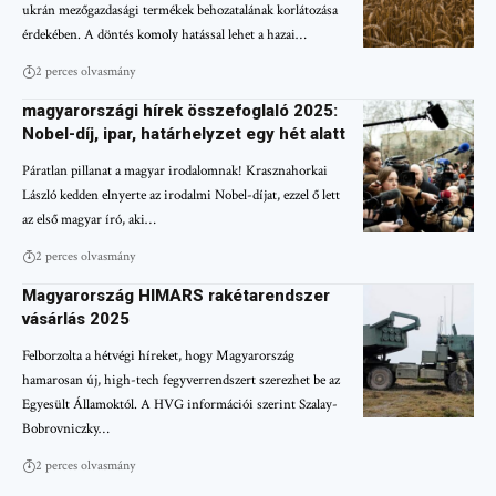
ukrán mezőgazdasági termékek behozatalának korlátozása
érdekében. A döntés komoly hatással lehet a hazai…
2 perces olvasmány
magyarországi hírek összefoglaló 2025:
Nobel-díj, ipar, határhelyzet egy hét alatt
Páratlan pillanat a magyar irodalomnak! Krasznahorkai
László kedden elnyerte az irodalmi Nobel-díjat, ezzel ő lett
az első magyar író, aki…
2 perces olvasmány
Magyarország HIMARS rakétarendszer
vásárlás 2025
Felborzolta a hétvégi híreket, hogy Magyarország
hamarosan új, high-tech fegyverrendszert szerezhet be az
Egyesült Államoktól. A HVG információi szerint Szalay-
Bobrovniczky…
2 perces olvasmány