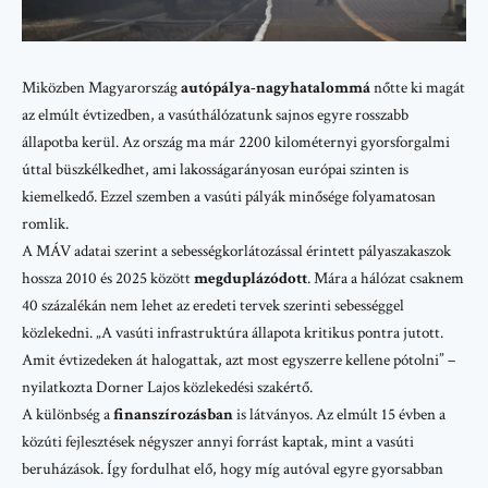
Miközben Magyarország
autópálya-nagyhatalommá
nőtte ki magát
az elmúlt évtizedben, a vasúthálózatunk sajnos egyre rosszabb
állapotba kerül. Az ország ma már 2200 kilométernyi gyorsforgalmi
úttal büszkélkedhet, ami lakosságarányosan európai szinten is
kiemelkedő. Ezzel szemben a vasúti pályák minősége folyamatosan
romlik.
A MÁV adatai szerint a sebességkorlátozással érintett pályaszakaszok
hossza 2010 és 2025 között
megduplázódott
. Mára a hálózat csaknem
40 százalékán nem lehet az eredeti tervek szerinti sebességgel
közlekedni. „A vasúti infrastruktúra állapota kritikus pontra jutott.
Amit évtizedeken át halogattak, azt most egyszerre kellene pótolni” –
nyilatkozta Dorner Lajos közlekedési szakértő.
A különbség a
finanszírozásban
is látványos. Az elmúlt 15 évben a
közúti fejlesztések
négyszer annyi forrást kaptak
, mint a vasúti
beruházások. Így fordulhat elő, hogy míg autóval egyre gyorsabban