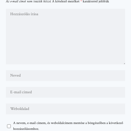
Az e-mail címet nem tesszük közzé.
A kötelező mezőket
*
karakterrel jelöltük
A nevem, e-mail címem, és weboldalcímem mentése a böngészőben a következő
hozzászólásomhoz.