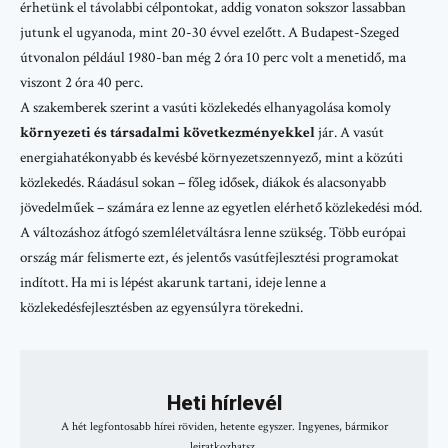
érhetünk el távolabbi célpontokat, addig vonaton sokszor lassabban
jutunk el ugyanoda, mint 20-30 évvel ezelőtt. A Budapest-Szeged
útvonalon például 1980-ban még 2 óra 10 perc volt a menetidő, ma
viszont 2 óra 40 perc.
A szakemberek szerint a vasúti közlekedés elhanyagolása komoly
környezeti és társadalmi következményekkel
jár. A vasút
energiahatékonyabb és kevésbé környezetszennyező, mint a közúti
közlekedés. Ráadásul sokan – főleg idősek, diákok és alacsonyabb
jövedelműek – számára ez lenne az egyetlen elérhető közlekedési mód.
A változáshoz átfogó
szemléletváltásra
lenne szükség. Több európai
ország már felismerte ezt, és jelentős vasútfejlesztési programokat
indított. Ha mi is lépést akarunk tartani, ideje lenne a
közlekedésfejlesztésben az egyensúlyra törekedni.
Heti hírlevél
A hét legfontosabb hírei röviden, hetente egyszer. Ingyenes, bármikor
leiratkozhatsz.