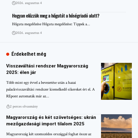
2026. augusztus 4
Hogyan előzzük meg a hőgutát a hőségriadó alatt?
Hőguta megelőzése Hőguta megelőzése: Tippek a…
2026. augusztus 4
Érdekelhet még
Visszaváltási rendszer Magyarország
2025: élen jár
Több mint egy évvel a bevezetése után a hazai
palackvisszaváltási rendszer kiemelkedő sikereket ért el. A
REpont automaták már az…
2 perces olvasmány
Magyarország és két szövetséges: ukrán
mezőgazdasági import tilalom 2025
Magyarország két szomszédos országgal foghat össze az