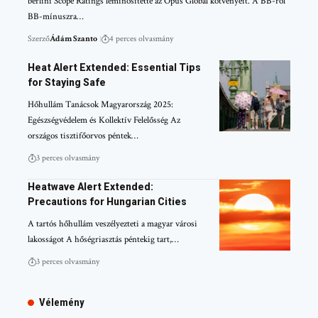
berlini Scope Ratings leminősítette az Opus Global kötvényeit. A BB-ről
BB-mínuszra…
Szerző
Ádám Szanto
4 perces olvasmány
Heat Alert Extended: Essential Tips
for Staying Safe
Hőhullám Tanácsok Magyarország 2025:
Egészségvédelem és Kollektív Felelősség Az
országos tisztifőorvos péntek…
3 perces olvasmány
Heatwave Alert Extended:
Precautions for Hungarian Cities
A tartós hőhullám veszélyezteti a magyar városi
lakosságot A hőségriasztás péntekig tart,…
3 perces olvasmány
Vélemény