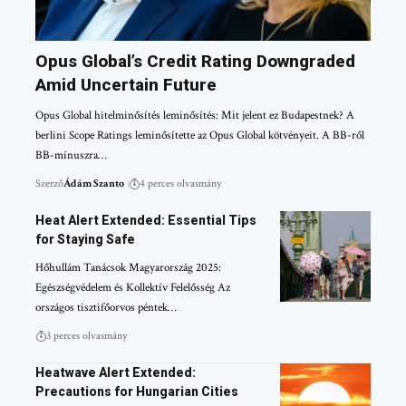
Opus Global’s Credit Rating Downgraded
Amid Uncertain Future
Opus Global hitelminősítés leminősítés: Mit jelent ez Budapestnek? A
berlini Scope Ratings leminősítette az Opus Global kötvényeit. A BB-ről
BB-mínuszra…
Szerző
Ádám Szanto
4 perces olvasmány
Heat Alert Extended: Essential Tips
for Staying Safe
Hőhullám Tanácsok Magyarország 2025:
Egészségvédelem és Kollektív Felelősség Az
országos tisztifőorvos péntek…
3 perces olvasmány
Heatwave Alert Extended:
Precautions for Hungarian Cities