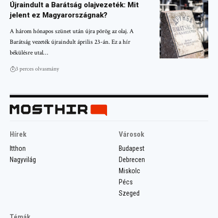
Újraindult a Barátság olajvezeték: Mit
jelent ez Magyarországnak?
A három hónapos szünet után újra pörög az olaj. A
Barátság vezeték újraindult április 23-án. Ez a hír
békülésre utal…
3 perces olvasmány
Hírek
Városok
Itthon
Budapest
Nagyvilág
Debrecen
Miskolc
Pécs
Szeged
Témák