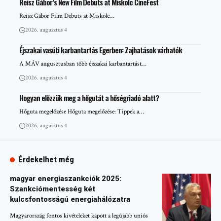
Reisz Gábor’s New Film Debuts at Miskolc CineFest
Reisz Gábor Film Debuts at Miskolc…
2026. augusztus 4
Éjszakai vasúti karbantartás Egerben: Zajhatások várhatók
A MÁV augusztusban több éjszakai karbantartást…
2026. augusztus 4
Hogyan előzzük meg a hőgutát a hőségriadó alatt?
Hőguta megelőzése Hőguta megelőzése: Tippek a…
2026. augusztus 4
Érdekelhet még
magyar energiaszankciók 2025:
Szankciómentesség két
kulcsfontosságú energiahálózatra
Magyarország fontos kivételeket kapott a legújabb uniós