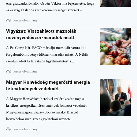
energiaszankciók alól. Orbán Viktor ma bejelentette, hogy
az ország általános szankciómentességet szerzett a…
2 perces olvasmány
Vigyázat: Visszahívott mazsolák
növényvédőszer-maradék miatt
A Pa-Comp Kft. PACO márkájú mazsoláit vonta ki a
forgalomból növényvédőszer-maradék miatt. A Nébih
szerdán adott ki hivatalos figyelmeztetést a…
2 perces olvasmány
Magyar Honvédség megerősíti energia
létesítmények védelmét
A Magyar Honvédség hetekkel ezelőtt kezdte meg a
kritikus energetikai létesítmények fokozott védelmét
Magyarországon. Szalay-Bobrovniczky Kristóf
honvédelmi miniszter egyértelmű üzenete…
2 perces olvasmány