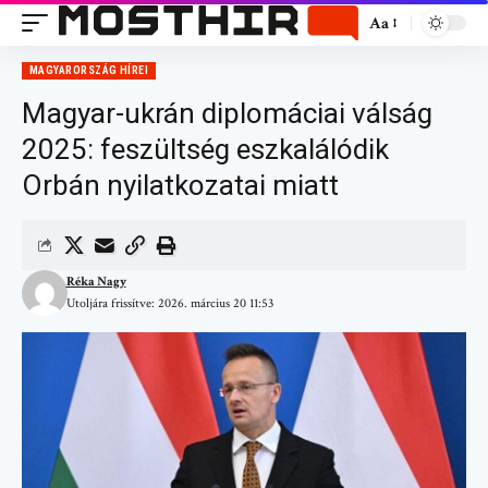
Aa
MAGYARORSZÁG HÍREI
Magyar-ukrán diplomáciai válság
2025: feszültség eszkalálódik
Orbán nyilatkozatai miatt
Réka Nagy
Utoljára frissítve: 2026. március 20 11:53