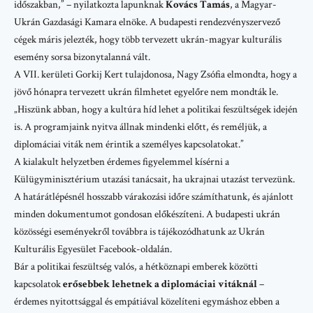
időszakban,” – nyilatkozta lapunknak
Kovács Tamás
, a Magyar-
Ukrán Gazdasági Kamara elnöke. A budapesti rendezvényszervező
cégek máris jelezték, hogy több tervezett ukrán-magyar kulturális
esemény sorsa bizonytalanná vált.
A VII. kerületi Gorkij Kert tulajdonosa, Nagy Zsófia elmondta, hogy a
jövő hónapra tervezett ukrán filmhetet egyelőre nem mondták le.
„Hiszünk abban, hogy a kultúra híd lehet a politikai feszültségek idején
is. A programjaink nyitva állnak mindenki előtt, és reméljük, a
diplomáciai viták nem érintik a személyes kapcsolatokat.”
A kialakult helyzetben érdemes figyelemmel kísérni a
Külügyminisztérium utazási tanácsait
, ha ukrajnai utazást tervezünk.
A határátlépésnél hosszabb várakozási időre számíthatunk, és ajánlott
minden dokumentumot gondosan előkészíteni. A budapesti ukrán
közösségi eseményekről továbbra is tájékozódhatunk az
Ukrán
Kulturális Egyesület Facebook-oldalán
.
Bár a politikai feszültség valós, a hétköznapi emberek közötti
kapcsolatok
erősebbek lehetnek a diplomáciai vitáknál
–
érdemes nyitottsággal és empátiával közelíteni egymáshoz ebben a