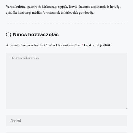
Városi kultúra, gasztro és hétköznapi tippek. Rövid, hasznos útmutatók és hétvégi
ajánlók; közösségi médiás formátumok és hírlevelek gondozója.
Nincs hozzászólás
Az e-mail címet nem tesszük közzé.
A kötelező mezőket
*
karakterrel jelöltük