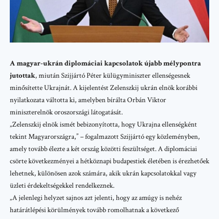
A magyar-ukrán diplomáciai kapcsolatok újabb mélypontra
jutottak
, miután Szijjártó Péter külügyminiszter ellenségesnek
minősítette Ukrajnát. A kijelentést Zelenszkij ukrán elnök korábbi
nyilatkozata váltotta ki, amelyben bírálta Orbán Viktor
miniszterelnök oroszországi látogatását.
„Zelenszkij elnök ismét bebizonyította, hogy Ukrajna ellenségként
tekint Magyarországra,” – fogalmazott Szijjártó egy közleményben,
amely tovább élezte a két ország közötti feszültséget. A diplomáciai
csörte következményei a hétköznapi budapestiek életében is érezhetőek
lehetnek, különösen azok számára, akik ukrán kapcsolatokkal vagy
üzleti érdekeltségekkel rendelkeznek.
„A jelenlegi helyzet sajnos azt jelenti, hogy az amúgy is nehéz
határátlépési körülmények tovább romolhatnak a következő