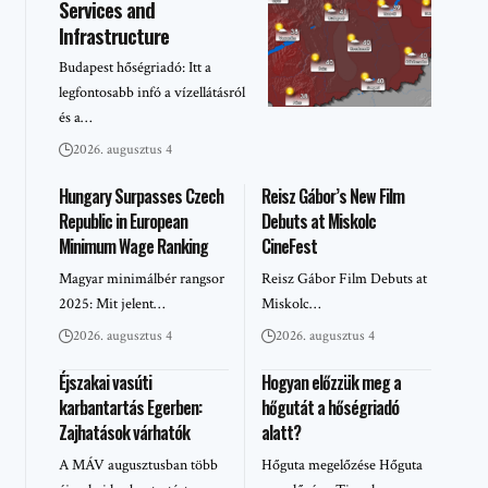
Services and
Infrastructure
Budapest hőségriadó: Itt a
legfontosabb infó a vízellátásról
és a…
2026. augusztus 4
Hungary Surpasses Czech
Reisz Gábor’s New Film
Republic in European
Debuts at Miskolc
Minimum Wage Ranking
CineFest
Magyar minimálbér rangsor
Reisz Gábor Film Debuts at
2025: Mit jelent…
Miskolc…
2026. augusztus 4
2026. augusztus 4
Éjszakai vasúti
Hogyan előzzük meg a
karbantartás Egerben:
hőgutát a hőségriadó
Zajhatások várhatók
alatt?
A MÁV augusztusban több
Hőguta megelőzése Hőguta