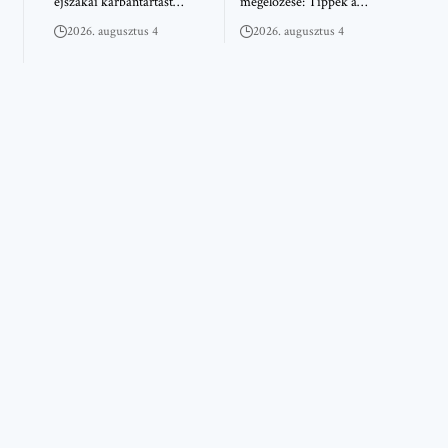
éjszakai karbantartást…
megelőzése: Tippek a…
2026. augusztus 4
2026. augusztus 4