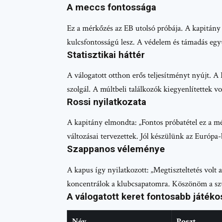
A meccs fontossága
Ez a mérkőzés az EB utolsó próbája. A kapitány 
kulcsfontosságú lesz. A védelem és támadás eg
Statisztikai háttér
A válogatott otthon erős teljesítményt nyújt. A P
szolgál. A múltbeli találkozók kiegyenlítettek vo
Rossi nyilatkozata
A kapitány elmondta: „Fontos próbatétel ez a 
változásai tervezettek. Jól készülünk az Európa
Szappanos véleménye
A kapus így nyilatkozott: „Megtiszteltetés vol
koncentrálok a klubcsapatomra. Köszönöm a sz
A válogatott keret fontosabb játékos
Név
Poszt