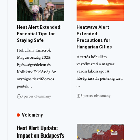
Heat Alert Extended:
Heatwave Alert
Essential Tips for
Extended:
Staying Safe
Precautions for
Hungarian Cities
Hőhullám Tanácsok
A tartós hőhullám
Magyarország 2025:
veszélyezteti a magyar
Egészségvédelem és
városi lakosságot A
Kollektív Felelősség Az
hőségriasztás péntekig tart,
országos tisztifőorvos
…
péntek…
3 perces olvasmány
3 perces olvasmány
Vélemény
Heat Alert Update:
Impact on Budapest’s