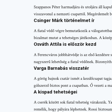
Szappanos Péter harmadjára és utoljára áll kapu
visszavonul a nemzeti csapattól. Megérdemelt b
Csinger Márk történelmet ír
A fiatal védő végre bemutatkozik a válogatottba
bizalmat mutat a tehetséges játékosban. A közép
Osváth Attila is először kezd
A Ferencváros jobbhátvédje is az első kezdésre s
nagyszerű lehetőség a fiatal védőnek. Bizonyíth
Varga Barnabás visszatér
A görög bajnok csatár ismét a kezdőcsapat tagja
gólszerző biztos pont a csapatban. Ő vezeti a 
A kispad tehetségei
A cserék között sok fiatal tehetség várakozik. Y
remélik, hogy pályára léphetnek. Rossi biztosa