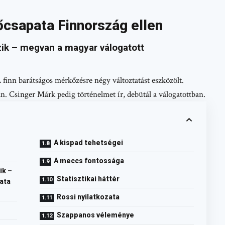
csapata Finnország ellen
ik – megvan a magyar válogatott
A finn barátságos mérkőzésre négy változtatást eszközölt.
n. Csinger Márk pedig történelmet ír, debütál a válogatottban.
A kispad tehetségei
A meccs fontossága
ik –
Statisztikai háttér
ata
Rossi nyilatkozata
Szappanos véleménye