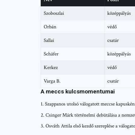
Szoboszlai
középpályás
Orbán
védő
Sallai
csatár
Schäfer
középpályás
Kerkez
védő
Varga B.
csatár
A meccs kulcsmomentumai
Szappanos utolsó válogatott meccse kapuskén
Csinger Márk történelmi debütálása a nemze
Osváth Attila első kezdő szereplése a válogat