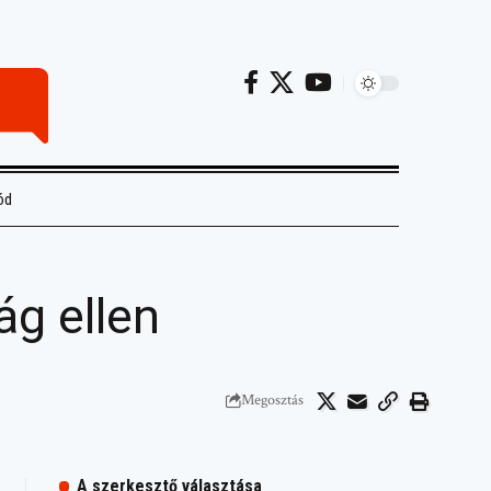
ód
g ellen
Megosztás
A szerkesztő választása