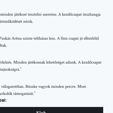
minden játékost tesztelni szeretne. A kezdőcsapat összhangja
yüttműködését nézik.
uskás Aréna szinte teltházas lesz. A finn csapat jó ellenfelül
ltak.
mérkőzés. Minden játékosnak lehetőséget adunk. A kezdőcsapat
-bajnokságra.”
t a válogatottban. Büszke vagyok minden percre. Most
urkolók támogatását.”
ai:
Klub