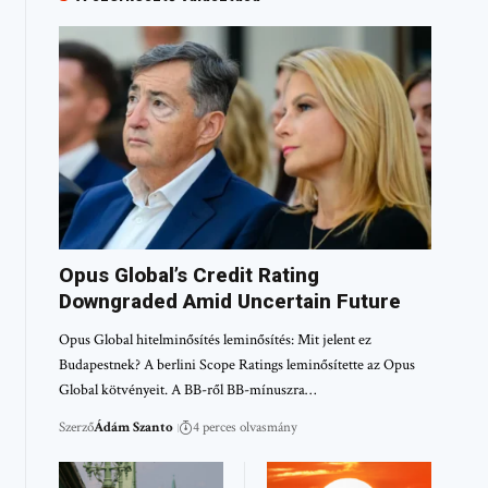
Opus Global’s Credit Rating
Downgraded Amid Uncertain Future
Opus Global hitelminősítés leminősítés: Mit jelent ez
Budapestnek? A berlini Scope Ratings leminősítette az Opus
Global kötvényeit. A BB-ről BB-mínuszra…
Szerző
Ádám Szanto
4 perces olvasmány