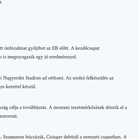
t
tt önbizalmat gyűjthet az EB előtt. A kezdőcsapat
ép is megnyugszik egy jó eredménnyel.
 Nagyerdei Stadion ad otthont. Az utolsó felkészülés az
s kerettel készül.
ság célja a továbbjutás. A mostani tesztmérkőzések döntik el a
nstornát.
en. Szappanos búcsúzik, Csinger debütál a nemzeti csapatban. A