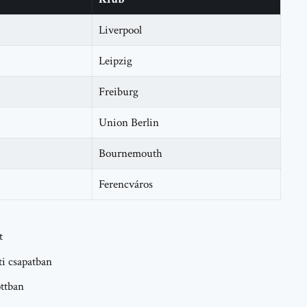
Liverpool
Leipzig
Freiburg
Union Berlin
Bournemouth
Ferencváros
t
ti csapatban
ottban