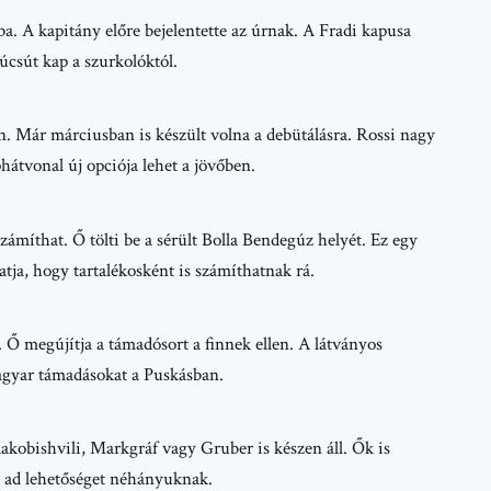
ba. A kapitány előre bejelentette az úrnak. A Fradi kapusa
úcsút kap a szurkolóktól.
n. Már márciusban is készült volna a debütálásra. Rossi nagy
hátvonal új opciója lehet a jövőben.
zámíthat. Ő tölti be a sérült Bolla Bendegúz helyét. Ez egy
atja, hogy tartalékosként is számíthatnak rá.
. Ő megújítja a támadósort a finnek ellen. A látványos
magyar támadásokat a Puskásban.
aakobishvili, Markgráf vagy Gruber is készen áll. Ők is
n ad lehetőséget néhányuknak.