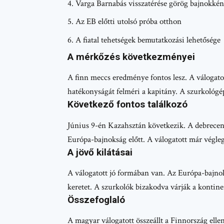
Varga Barnabás visszatérése görög bajnokkén
Az EB előtti utolsó próba otthon
A fiatal tehetségek bemutatkozási lehetősége
A mérkőzés következményei
A finn meccs eredménye fontos lesz. A válogato
hatékonyságát felméri a kapitány. A szurkológ
Következő fontos találkozó
Június 9-én Kazahsztán következik. A debreceni
Európa-bajnokság előtt. A válogatott már véglege
A jövő kilátásai
A válogatott jó formában van. Az Európa-bajnok
keretet. A szurkolók bizakodva várják a kontine
Összefoglaló
A magyar válogatott összeállt a Finnország ell