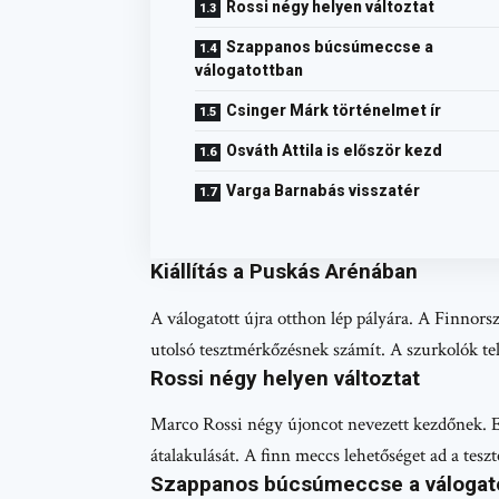
Rossi négy helyen változtat
Szappanos búcsúmeccse a
válogatottban
Csinger Márk történelmet ír
Osváth Attila is először kezd
Varga Barnabás visszatér
Kiállítás a Puskás Arénában
A válogatott újra otthon lép pályára. A Finnorsz
utolsó tesztmérkőzésnek számít. A szurkolók teli
Rossi négy helyen változtat
Marco Rossi négy újoncot nevezett kezdőnek. Eze
átalakulását. A finn meccs lehetőséget ad a teszt
Szappanos búcsúmeccse a válogat