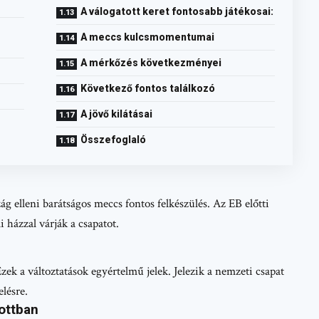
A válogatott keret fontosabb játékosai:
A meccs kulcsmomentumai
A mérkőzés következményei
Következő fontos találkozó
A jövő kilátásai
Összefoglaló
ág elleni barátságos meccs fontos felkészülés. Az EB előtti
 házzal várják a csapatot.
k a változtatások egyértelmű jelek. Jelezik a nemzeti csapat
elésre.
ottban