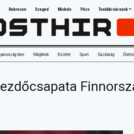
Debrecen
Szeged
Miskolc
Pécs
További városok
arország hírei
Világhírek
Közélet
Sport
Gazdaság
Életm
kezdőcsapata Finnorszá