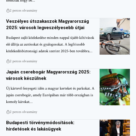
nemcsak hogy be…
2 perces olvasmány
Veszélyes útszakaszok Magyarország
2025: városok legveszélyesebb útjai
Budapest zajló közlekedése minden nappal újabb kihívások
elé állítja az autósokat és gyalogosokat. A legfrissebb
közlekedésbiztonsági adatok szerint 2025-ben továbbra…
2 perces olvasmány
Japán cserebogár Magyarország 2025:
városok készülnek
Új kártevő fenyegeti idén a magyar kerteket és parkokat. A
japán cserebogár, amely Európában már több országban is
komoly károkat…
2 perces olvasmány
Budapesti törvénymódosítások:
hirdetések és lakásügyek