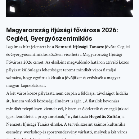
Magyarország ifjúsági fővárosa 2026:
Cegléd, Gyergyószentmiklós
Izgalmas hírt jelentett be a
Nemzeti Ifjúsági Tanács
: jövőre Cegléd
és Gyergyószentmiklós közösen viselheti a Magyarország Ifjúsági
Fővárosa 2026 címet. Az elsőként megvalósuló határon átívelő közös
pályázat különleges lehetőséget teremt mindkét város fiataljai
számára, hogy együtt alakítsák a jövőjüket és erősítsék a magyar-
magyar kapcsolatokat.
A két város közös pályázata nem csupán a földrajzi távolságot hidalja
át, hanem valódi közösségi élményt is ígér. „A fiatalok bevonása
mindkét településen kiemelt cél, hiszen az ő ötleteik és energiájuk ad
igazi lendületet a programoknak,” nyilatkozta
Hegedűs Zoltán
, a
Nemzeti Ifjúsági Tanács elnöke. A tervek szerint számos kulturális
esemény, workshop és sportrendezvény várható, melyek a két város