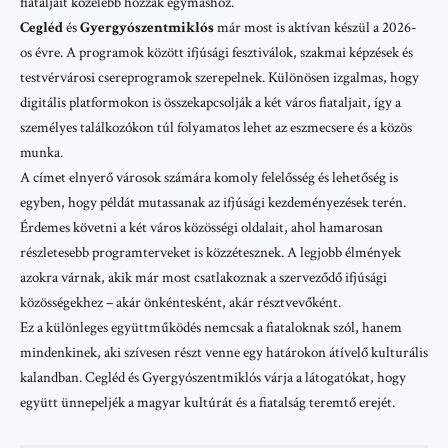
fiataljait közelebb hozzák egymáshoz.
Cegléd
és
Gyergyószentmiklós
már most is aktívan készül a 2026-
os évre. A programok között ifjúsági fesztiválok, szakmai képzések és
testvérvárosi csereprogramok szerepelnek. Különösen izgalmas, hogy
digitális platformokon
is összekapcsolják a két város fiataljait, így a
személyes találkozókon túl folyamatos lehet az eszmecsere és a közös
munka.
A címet elnyerő városok számára komoly felelősség és lehetőség is
egyben, hogy példát mutassanak az ifjúsági kezdeményezések terén.
Érdemes követni a két város
közösségi oldalait
, ahol hamarosan
részletesebb programterveket is közzétesznek. A legjobb élmények
azokra várnak, akik már most csatlakoznak a szerveződő ifjúsági
közösségekhez – akár önkéntesként, akár résztvevőként.
Ez a különleges együttműködés nemcsak a fiataloknak szól, hanem
mindenkinek, aki szívesen részt venne egy határokon átívelő kulturális
kalandban. Cegléd és Gyergyószentmiklós várja a látogatókat, hogy
együtt ünnepeljék a magyar kultúrát és a fiatalság teremtő erejét.