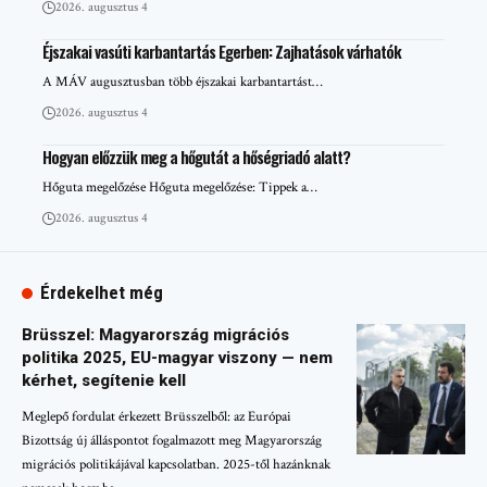
2026. augusztus 4
Éjszakai vasúti karbantartás Egerben: Zajhatások várhatók
A MÁV augusztusban több éjszakai karbantartást…
2026. augusztus 4
Hogyan előzzük meg a hőgutát a hőségriadó alatt?
Hőguta megelőzése Hőguta megelőzése: Tippek a…
2026. augusztus 4
Érdekelhet még
Brüsszel: Magyarország migrációs
politika 2025, EU-magyar viszony — nem
kérhet, segítenie kell
Meglepő fordulat érkezett Brüsszelből: az Európai
Bizottság új álláspontot fogalmazott meg Magyarország
migrációs politikájával kapcsolatban. 2025-től hazánknak