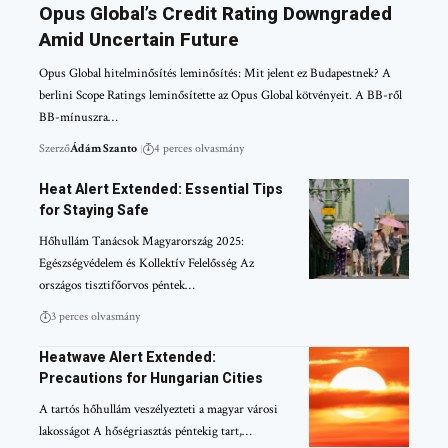
Opus Global’s Credit Rating Downgraded
Amid Uncertain Future
Opus Global hitelminősítés leminősítés: Mit jelent ez Budapestnek? A
berlini Scope Ratings leminősítette az Opus Global kötvényeit. A BB-ről
BB-mínuszra…
Szerző
Ádám Szanto
4 perces olvasmány
Heat Alert Extended: Essential Tips
for Staying Safe
Hőhullám Tanácsok Magyarország 2025:
Egészségvédelem és Kollektív Felelősség Az
országos tisztifőorvos péntek…
3 perces olvasmány
Heatwave Alert Extended:
Precautions for Hungarian Cities
A tartós hőhullám veszélyezteti a magyar városi
lakosságot A hőségriasztás péntekig tart,…