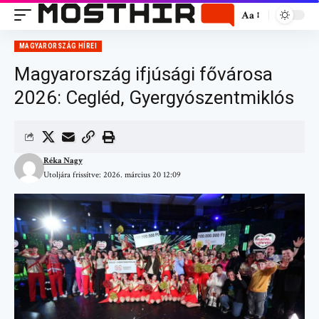
Aa
MAGYARORSZÁG HÍREI
Magyarország ifjúsági fővárosa
2026: Cegléd, Gyergyószentmiklós
Réka Nagy
Utoljára frissítve: 2026. március 20 12:09