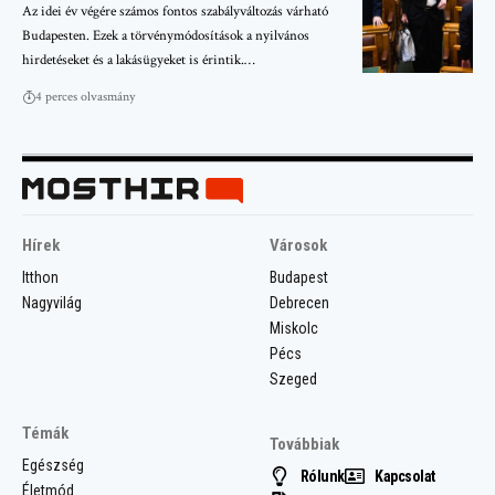
Az idei év végére számos fontos szabályváltozás várható
Budapesten. Ezek a törvénymódosítások a nyilvános
hirdetéseket és a lakásügyeket is érintik.…
4 perces olvasmány
Hírek
Városok
Itthon
Budapest
Nagyvilág
Debrecen
Miskolc
Pécs
Szeged
Témák
Továbbiak
Egészség
Rólunk
Kapcsolat
Életmód