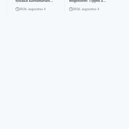
éjszakai karbantartást…
megelőzése: Tippek a…
2026. augusztus 4
2026. augusztus 4