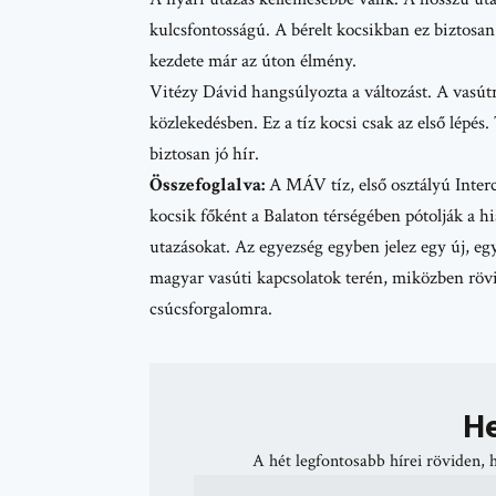
kulcsfontosságú. A bérelt kocsikban ez biztosan
kezdete már az úton élmény.
Vitézy Dávid hangsúlyozta a változást. A vasútr
közlekedésben. Ez a tíz kocsi csak az első lépés
biztosan jó hír.
Összefoglalva:
A MÁV tíz, első osztályú Interci
kocsik főként a Balaton térségében pótolják a h
utazásokat. Az egyezség egyben jelez egy új, 
magyar vasúti kapcsolatok terén, miközben rövi
csúcsforgalomra.
He
A hét legfontosabb hírei röviden, 