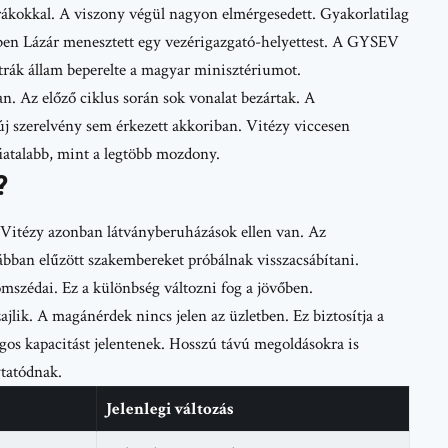
trákokkal. A viszony végül nagyon elmérgesedett. Gyakorlatilag
n Lázár menesztett egy vezérigazgató-helyettest. A GYSEV
ztrák állam beperelte a magyar minisztériumot.
an. Az előző ciklus során sok vonalat bezártak. A
új szerelvény sem érkezett akkoriban. Vitézy viccesen
iatalabb, mint a legtöbb mozdony.
?
 Vitézy azonban látványberuházások ellen van. Az
rábban elűzött szakembereket próbálnak visszacsábítani.
mszédai. Ez a különbség változni fog a jövőben.
jlik. A magánérdek nincs jelen az üzletben. Ez biztosítja a
agos kapacitást jelentenek. Hosszú távú megoldásokra is
ytatódnak.
Jelenlegi változás