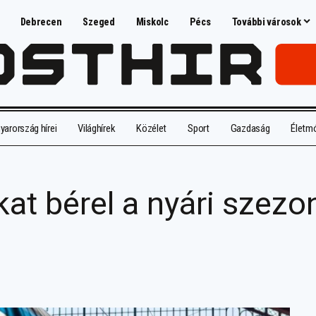
Debrecen
Szeged
Miskolc
Pécs
További városok
arország hírei
Világhírek
Közélet
Sport
Gazdaság
Életm
kat bérel a nyári szezo