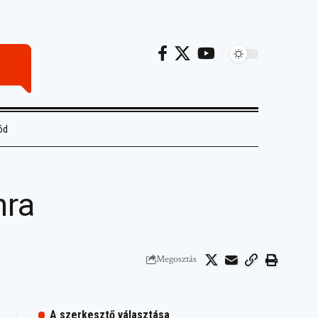
ód
nra
Megosztás
A szerkesztő választása