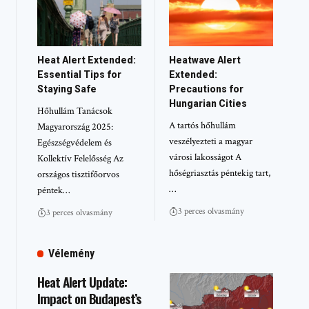
Heat Alert Extended:
Heatwave Alert
Essential Tips for
Extended:
Staying Safe
Precautions for
Hungarian Cities
Hőhullám Tanácsok
A tartós hőhullám
Magyarország 2025:
veszélyezteti a magyar
Egészségvédelem és
városi lakosságot A
Kollektív Felelősség Az
hőségriasztás péntekig tart,
országos tisztifőorvos
…
péntek…
3 perces olvasmány
3 perces olvasmány
Vélemény
Heat Alert Update:
Impact on Budapest’s