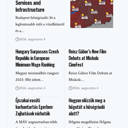
Services and
Infrastructure
Budapest hőségriadó: Itt a
legfontosabb infó a vízellátásról
és a…
2026. augusztus 4
Hungary Surpasses Czech
Reisz Gábor’s New Film
Republic in European
Debuts at Miskolc
Minimum Wage Ranking
CineFest
Magyar minimálbér rangsor
Reisz Gábor Film Debuts at
2025: Mit jelent…
Miskolc…
2026. augusztus 4
2026. augusztus 4
Éjszakai vasúti
Hogyan előzzük meg a
karbantartás Egerben:
hőgutát a hőségriadó
Zajhatások várhatók
alatt?
A MÁV augusztusban több
Hőguta megelőzése Hőguta