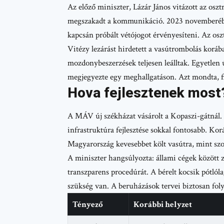
Az előző miniszter, Lázár János vitázott az osz
megszakadt a kommunikáció. 2023 novemberébe
kapcsán próbált vétójogot érvényesíteni. Az os
Vitézy lezárást hirdetett a vasútrombolás koráb
mozdonybeszerzések teljesen leálltak. Egyetlen 
megjegyezte egy meghallgatáson. Azt mondta, f
Hova fejlesztenek most
A MÁV új székházat vásárolt a Kopaszi-gátnál.
infrastruktúra fejlesztése sokkal fontosabb. Ko
Magyarország kevesebbet költ vasútra, mint szo
A miniszter hangsúlyozta: állami cégek között za
transzparens procedúrát. A bérelt kocsik pótlól
szükség van. A beruházások tervei biztosan fol
Tényező
Korábbi helyzet