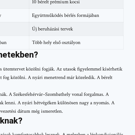
10 bérelt prémium kocsi
y
Együttműködés bérlés formájában
Új beruházási tervek
kban
Több hely első osztályon
 hetekben?
s ütemtervet közölni fogják. Az utasok figyelemmel kísérhetik
 fog közölni. A nyári menetrend már közeledik. A bérelt
mák. A Székesfehérvár–Szombathely vonal forgalmas. A
k lenni. A nyári hétvégéken különösen nagy a nyomás. A
evezetési dátum még ismeretlen.
oknak?
tazások komfortosabbak lesznek. A melegben a légkondicionálás