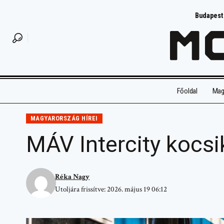
Budapest
Főoldal
Magy
MAGYARORSZÁG HÍREI
MÁV Intercity kocsi
Réka Nagy
Utoljára frissítve: 2026. május 19 06:12