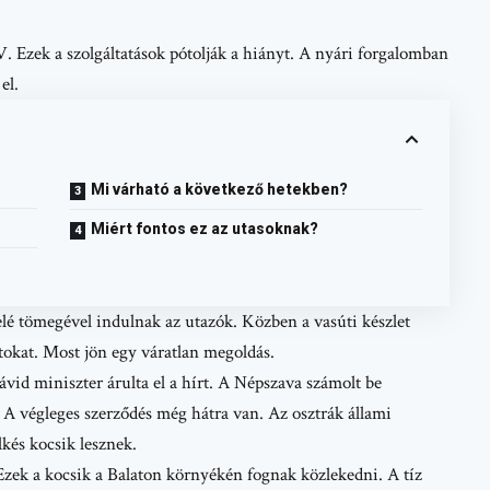
. Ezek a szolgáltatások pótolják a hiányt. A nyári forgalomban
el.
Mi várható a következő hetekben?
Miért fontos ez az utasoknak?
elé tömegével indulnak az utazók. Közben a vasúti készlet
tokat. Most jön egy váratlan megoldás.
vid miniszter árulta el a hírt. A Népszava számolt be
 A végleges szerződés még hátra van. Az osztrák állami
lkés kocsik lesznek.
zek a kocsik a Balaton környékén fognak közlekedni. A tíz