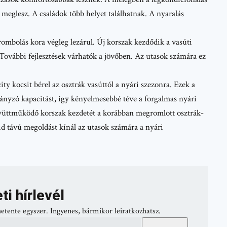
 meglesz. A családok több helyet találhatnak. A nyaralás
ombolás kora végleg lezárul. Új korszak kezdődik a vasúti
. További fejlesztések várhatók a jövőben. Az utasok számára ez
ty kocsit bérel az osztrák vasúttól a nyári szezonra. Ezek a
iányzó kapacitást, így kényelmesebbé téve a forgalmas nyári
együttműködő korszak kezdetét a korábban megromlott osztrák-
d távú megoldást kínál az utasok számára a nyári
ti hírlevél
hetente egyszer. Ingyenes, bármikor leiratkozhatsz.