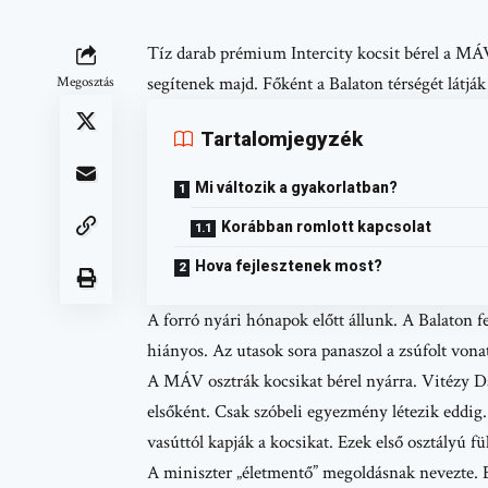
Tíz darab prémium Intercity kocsit bérel a MÁV
segítenek majd. Főként a Balaton térségét látják 
Megosztás
Tartalomjegyzék
Mi változik a gyakorlatban?
Korábban romlott kapcsolat
Hova fejlesztenek most?
A forró nyári hónapok előtt állunk. A Balaton f
hiányos. Az utasok sora panaszol a zsúfolt vona
A MÁV osztrák kocsikat bérel nyárra. Vitézy Dá
elsőként. Csak szóbeli egyezmény létezik eddig.
vasúttól kapják a kocsikat. Ezek első osztályú fü
A miniszter „életmentő” megoldásnak nevezte. E