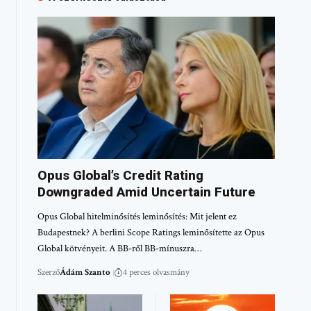
Opus Global’s Credit Rating
Downgraded Amid Uncertain Future
Opus Global hitelminősítés leminősítés: Mit jelent ez
Budapestnek? A berlini Scope Ratings leminősítette az Opus
Global kötvényeit. A BB-ről BB-mínuszra…
Szerző
Ádám Szanto
4 perces olvasmány