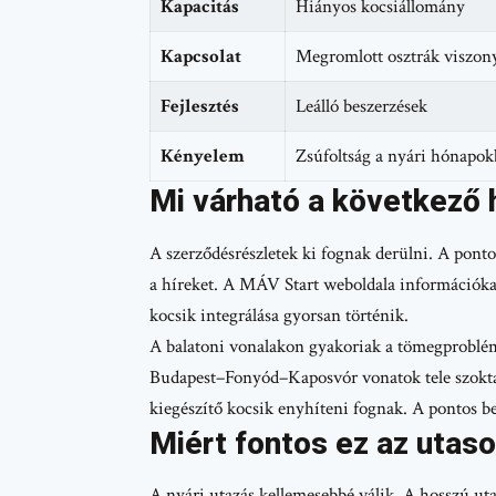
Kapacitás
Hiányos kocsiállomány
Kapcsolat
Megromlott osztrák viszon
Fejlesztés
Leálló beszerzések
Kényelem
Zsúfoltság a nyári hónapo
Mi várható a következő
A szerződésrészletek ki fognak derülni. A ponto
a híreket. A MÁV Start weboldala információkat
kocsik integrálása gyorsan történik.
A balatoni vonalakon gyakoriak a tömegproblé
Budapest–Fonyód–Kaposvór vonatok tele szokta
kiegészítő kocsik enyhíteni fognak. A pontos b
Miért fontos ez az utas
A nyári utazás kellemesebbé válik. A hosszú u