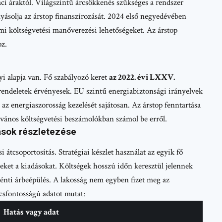
ci áraktól. Világszintű árcsökkenés szükséges a rendszer
ásolja az árstop finanszírozását. 2024 első negyedévében
mi költségvetési manőverezési lehetőségeket. Az árstop
oz.
 alapja van. Fő szabályozó keret
az 2022. évi LXXV.
ó rendeletek érvényesek. EU szintű energiabiztonsági irányelvek
az energiaszorosság kezelését sajátosan. Az árstop fenntartása
lvános költségvetési beszámolókban számol be erről.
ások részletezése
átcsoportosítás. Stratégiai készlet használat az egyik fő
zeket a kiadásokat. Költségek hosszú időn keresztül jelennek
énti árbeépülés. A lakosság nem egyben fizet meg az
csfontosságú adatot mutat:
Hatás vagy adat