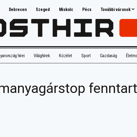
Debrecen
Szeged
Miskolc
Pécs
További városok
arország hírei
Világhírek
Közélet
Sport
Gazdaság
Életm
emanyagárstop fenntar