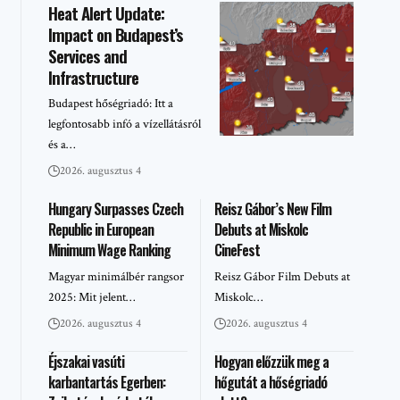
Heat Alert Update:
Impact on Budapest’s
Services and
Infrastructure
Budapest hőségriadó: Itt a
legfontosabb infó a vízellátásról
és a…
2026. augusztus 4
Hungary Surpasses Czech
Reisz Gábor’s New Film
Republic in European
Debuts at Miskolc
Minimum Wage Ranking
CineFest
Magyar minimálbér rangsor
Reisz Gábor Film Debuts at
2025: Mit jelent…
Miskolc…
2026. augusztus 4
2026. augusztus 4
Éjszakai vasúti
Hogyan előzzük meg a
karbantartás Egerben:
hőgutát a hőségriadó