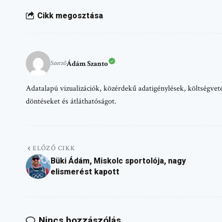
Cikk megosztása
Ádám Szanto
Szerző
Adatalapú vizualizációk, közérdekű adatigénylések, költségvetés
döntéseket és átláthatóságot.
ELŐZŐ CIKK
Büki Ádám, Miskolc sportolója, nagy
elismerést kapott
Nincs hozzászólás