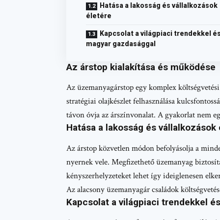
Hatása a lakosság és vállalkozások
életére
Kapcsolat a világpiaci trendekkel és
magyar gazdasággal
Az árstop kialakítása és működése
Az üzemanyagárstop egy komplex költségvetési e
stratégiai olajkészlet felhasználása kulcsfontossá
távon óvja az árszínvonalat. A gyakorlat nem eg
Hatása a lakosság és vállalkozások 
Az árstop közvetlen módon befolyásolja a mind
nyernek vele. Megfizethető üzemanyag biztosít
kényszerhelyzeteket lehet így ideiglenesen elke
Az alacsony üzemanyagár családok költségvetését 
Kapcsolat a világpiaci trendekkel 