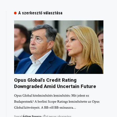
A szerkesztő választása
Opus Global’s Credit Rating
Downgraded Amid Uncertain Future
Opus Global hitelminősítés leminősítés: Mit jelent ez
Budapestnek? A berlini Scope Ratings leminősítette az Opus
Global kötvényeit. A BB-ről BB-mínuszra…
Szerző
Ádám Szanto
4 perces olvasmány