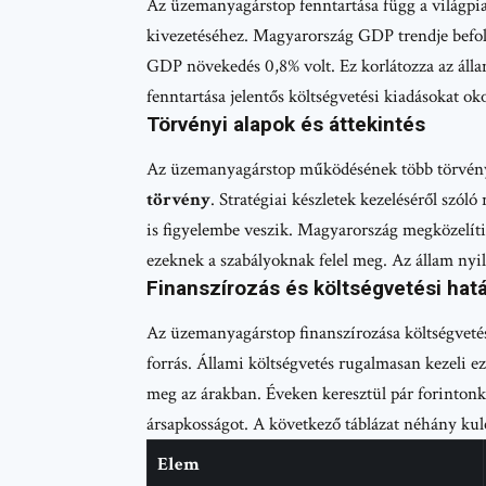
Az üzemanyagárstop fenntartása függ a világpia
kivezetéséhez. Magyarország GDP trendje befoly
GDP növekedés 0,8% volt. Ez korlátozza az álla
fenntartása jelentős költségvetési kiadásokat ok
Törvényi alapok és áttekintés
Az üzemanyagárstop működésének több törvényi
törvény
. Stratégiai készletek kezeléséről szól
is figyelembe veszik. Magyarország megközelíti 
ezeknek a szabályoknak felel meg. Az állam nyi
Finanszírozás és költségvetési hat
Az üzemanyagárstop finanszírozása költségvetési 
forrás. Állami költségvetés rugalmasan kezeli e
meg az árakban. Éveken keresztül pár forintonk
ársapkosságot. A következő táblázat néhány kul
Elem