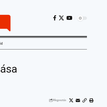
ód
tása
Megosztás