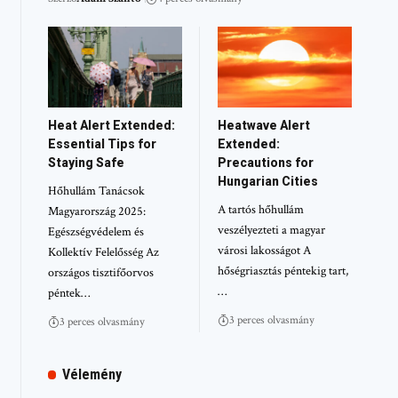
Heat Alert Extended:
Heatwave Alert
Essential Tips for
Extended:
Staying Safe
Precautions for
Hungarian Cities
Hőhullám Tanácsok
A tartós hőhullám
Magyarország 2025:
veszélyezteti a magyar
Egészségvédelem és
városi lakosságot A
Kollektív Felelősség Az
hőségriasztás péntekig tart,
országos tisztifőorvos
…
péntek…
3 perces olvasmány
3 perces olvasmány
Vélemény