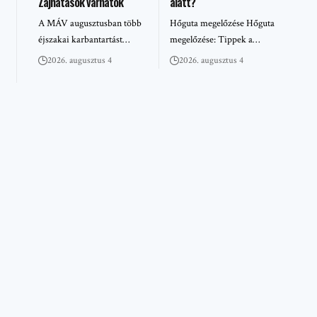
Zajhatások várhatók
alatt?
A MÁV augusztusban több
Hőguta megelőzése Hőguta
éjszakai karbantartást…
megelőzése: Tippek a…
2026. augusztus 4
2026. augusztus 4