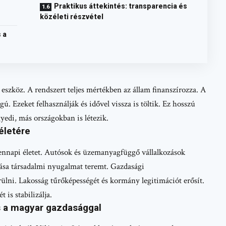
Praktikus áttekintés: transparencia és
közéleti részvétel
 a
szköz. A rendszert teljes mértékben az állam finanszírozza. A
gú. Ezeket felhasználják és idővel vissza is töltik. Ez hosszú
yedi, más országokban is létezik.
életére
ennapi életet. Autósok és üzemanyagfüggő vállalkozások
ása társadalmi nyugalmat teremt. Gazdasági
rülni. Lakosság tűrőképességét és kormány legitimációt erősít.
is stabilizálja.
és a magyar gazdasággal