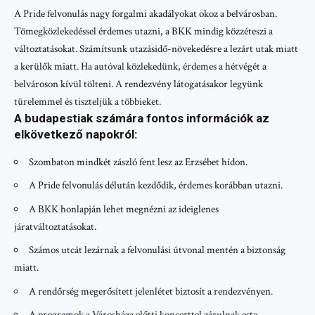
A Pride felvonulás nagy forgalmi akadályokat okoz a belvárosban.
Tömegközlekedéssel érdemes utazni, a BKK mindig közzéteszi a
változtatásokat. Számítsunk utazásidő-növekedésre a lezárt utak miatt
a kerülők miatt. Ha autóval közlekedünk, érdemes a hétvégét a
belvároson kívül tölteni. A rendezvény látogatásakor legyünk
türelemmel és tiszteljük a többieket.
A budapestiak számára fontos információk az
elkövetkező napokról:
Szombaton mindkét zászló fent lesz az Erzsébet hídon.
A Pride felvonulás délután kezdődik, érdemes korábban utazni.
A BKK honlapján lehet megnézni az ideiglenes
járatváltoztatásokat.
Számos utcát lezárnak a felvonulási útvonal mentén a biztonság
miatt.
A rendőrség megerősített jelenlétet biztosít a rendezvényen.
A programok a Városháza előtti koncerttel zárulnak este.