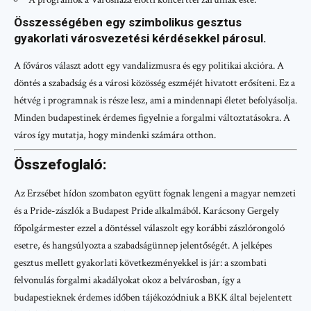
Összességében egy szimbolikus gesztus
gyakorlati városvezetési kérdésekkel párosul.
A főváros választ adott egy vandalizmusra és egy politikai akcióra. A
döntés a szabadság és a városi közösség eszméjét hivatott erősíteni. Ez a
hétvég i programnak is része lesz, ami a mindennapi életet befolyásolja.
Minden budapestinek érdemes figyelnie a forgalmi változtatásokra. A
város így mutatja, hogy mindenki számára otthon.
Összefoglaló:
Az Erzsébet hídon szombaton együtt fognak lengeni a magyar nemzeti
és a Pride-zászlók a Budapest Pride alkalmából. Karácsony Gergely
főpolgármester ezzel a döntéssel válaszolt egy korábbi zászlórongoló
esetre, és hangsúlyozta a szabadságünnep jelentőségét. A jelképes
gesztus mellett gyakorlati következményekkel is jár: a szombati
felvonulás forgalmi akadályokat okoz a belvárosban, így a
budapestieknek érdemes időben tájékozódniuk a BKK által bejelentett