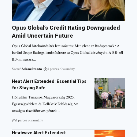
Opus Global’s Credit Rating Downgraded
Amid Uncertain Future
Opus Global hitelminősítés leminősítés: Mit jelent ez Budapestnek? A
berlini Scope Ratings leminősítette az Opus Global kötvényeit. A BB-ről
BB-mínuszra…
Szerző
Ádám Szanto
4 perces olvasmány
Heat Alert Extended: Essential Tips
for Staying Safe
Hőhullám Tanácsok Magyarország 2025:
Egészségvédelem és Kollektív Felelősség Az
országos tisztifőorvos péntek…
3 perces olvasmány
Heatwave Alert Extended: