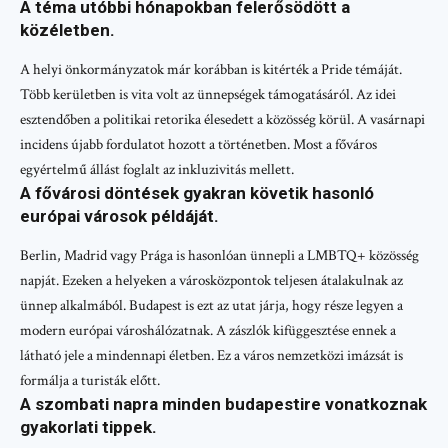
A téma utóbbi hónapokban felerősödött a
közéletben.
A helyi önkormányzatok már korábban is kitérték a Pride témáját.
Több kerületben is vita volt az ünnepségek támogatásáról. Az idei
esztendőben a politikai retorika élesedett a közösség körül. A vasárnapi
incidens újabb fordulatot hozott a történetben. Most a főváros
egyértelmű állást foglalt az inkluzivitás mellett.
A fővárosi döntések gyakran követik hasonló
európai városok példáját.
Berlin, Madrid vagy Prága is hasonlóan ünnepli a LMBTQ+ közösség
napját. Ezeken a helyeken a városközpontok teljesen átalakulnak az
ünnep alkalmából. Budapest is ezt az utat járja, hogy része legyen a
modern európai városhálózatnak. A zászlók kifüggesztése ennek a
látható jele a mindennapi életben. Ez a város nemzetközi imázsát is
formálja a turisták előtt.
A szombati napra minden budapestire vonatkoznak
gyakorlati tippek.