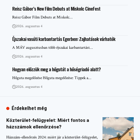
Reisz Gábor’s New Film Debuts at Miskolc CineFest
Reisz Gábor Film Debuts at Miskolc…
2026. augusztus 4
Éjszakai vasúti karbantartás Egerben: Zajhatások várhatók
A MÁV augusztusban több éjszakai karbantartást…
2026. augusztus 4
Hogyan előzzük meg a hőgutát a hőségriadó alatt?
Hőguta megelőzése Hőguta megelőzése: Tippek a…
2026. augusztus 4
Érdekelhet még
Közterület-felügyelet: Miért fontos a
házszámok ellenőrzése?
Házszám-ellenőrzés 2024: miért jár a közterület-felügyelet,