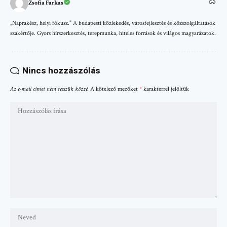
Zsofia Farkas
„Naprakész, helyi fókusz.” A budapesti közlekedés, városfejlesztés és közszolgáltatások
szakértője. Gyors hírszerkesztés, terepmunka, hiteles források és világos magyarázatok.
Nincs hozzászólás
Az e-mail címet nem tesszük közzé.
A kötelező mezőket
*
karakterrel jelöltük