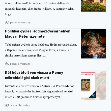
és mit kell tenned? A budapesti közterület-felügyelet
intenzív házszám-ellenőrzést indított. A kampány célja,
hogy…
5 perces olvasmány
Politikai gyűlés Hódmezővásárhelyen:
Magyar Péter üzenete
Több százan gyűltek össze kedd este Hódmezővásárhelyen,
a Rapcsák utcai téren, ahol Magyar Péter, a Tisza Párt
elnöke tartott kampánygyűlést.…
2 perces olvasmány
Két készételt von vissza a Penny
mikrobiológiai okok miatt
Kivonás és érintett termékek Article - A Penny-Market
hatósági visszahívást indított két rágcsálnivaló készétel
miatt: a 330 grammos brassói aprópecsenyét…
1 perces olvasmány