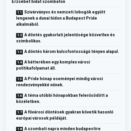
Erzsébet hidat szombaton
Szivárványos és nemzeti lobogók együtt
lengenek a dunai hídon a Budapest Pride
alkalmából.
A döntés gyakorlati jelentősége közvetlen és
szimbolikus.
A döntés három kulcsfontosságú tényen alapul.
A hátterében egy komplex városi
politikafolyamat áll.
A Pride hónap eseményei mindig városi
rendezvényekké nőnek.
A téma utóbbi hónapokban felerősödött a
közéletben.
A fővárosi döntések gyakran követik hasonló
európai városok példáját.
A szombati napra minden budapestire