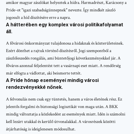
amikor magyar zászlókat helyeztek a hídra. Harmadrészt, Karácsony a
Pride-ot "igazi szabadságünnepnek" nevezte. Így mindkét zászló
jogosult a híd díszítésére erre a napra.
A hátterében egy komplex városi politikafolyamat
áll.
A fővárosi önkormányzat tulajdonosa a hidaknak és közterületeinek.
Ezért dönthet a rajtuk történő díszítésről. Jogi szempontból a
zászlóleszedés rongálás, ami büntetőjogi következményekkel jár. A
főváros azonnal feljelentést tett a vasárnapi eset miatt. A rendőrség
már elfogta a vádlottat, aki beismerte tettét.
A Pride hónap eseményei mindig városi
rendezvényekké nőnek.
A felvonulás nem csak egy tüntetés, hanem a város életének rész. Ez
jelentős forgalmi és biztonsági logisztikát von maga után. A BKK
mindig változtatja a közlekedést az események miatt. Idén is számolni
kell lezárt utakkal és kerülő útvonalakkal. A városrészek közötti
átjárhatóság is ideiglenesen módosulhat.