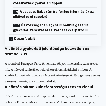
vonatkoznak gyakorlati tippek.
A budapestiak számára fontos információk az
elkövetkező napokról:
Összességében egy szimbolikus gesztus
gyakorlati városvezetési kérdésekkel párosul.
Összefoglaló:
A döntés gyakorlati jelentősége közvetlen és
szimbolikus.
A szombati Budapest Pride felvonulás központi helyszíne az Erzsébet
híd. A hétvégi turisták és helyiek ezrei fognak átkelni a hídon. A
zászlók látható jelet adnak a város sokszínűségéről. Ez a gesztus a teljes
városrészt érinti, aki a hídon halad át.
A döntés három kulcsfontosságú tényen alapul.
Először is, válasz egy vasárnapi vandalizmusra, amikor Pride-zászlókat
dobtak a Dunába. Másodszor, válasz a Mi Hazánk szerdai akciójára,