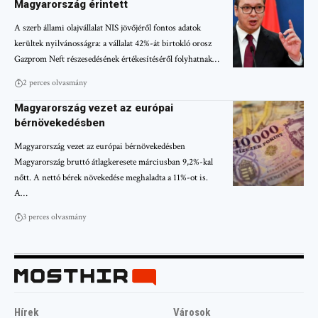
Magyarország érintett
A szerb állami olajvállalat NIS jövőjéről fontos adatok
kerültek nyilvánosságra: a vállalat 42%-át birtokló orosz
Gazprom Neft részesedésének értékesítéséről folyhatnak…
2 perces olvasmány
Magyarország vezet az európai
bérnövekedésben
Magyarország vezet az európai bérnövekedésben
Magyarország bruttó átlagkeresete márciusban 9,2%-kal
nőtt. A nettó bérek növekedése meghaladta a 11%-ot is.
A…
3 perces olvasmány
Hírek
Városok