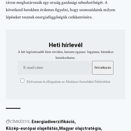
távon meghatározzák egy ország gazdasági sebezhetőségét. A
következő hetekben érdemes figyelni, hogy szomszédaink milyen
lépéseket tesznek energiafüggőségük csökkentésére.
Heti hírlevél
A hét legfontosabb hírei röviden, hetente egyszer. Ingyenes, bármikor
leiratkozhatsz.
Elolvastam és elfogadom az Általános Szerződési Feltételeket
CÍMKÉZVE:
Energiadiverzifikáció
Közép-európai olajellátás
Magyar olajstratégia