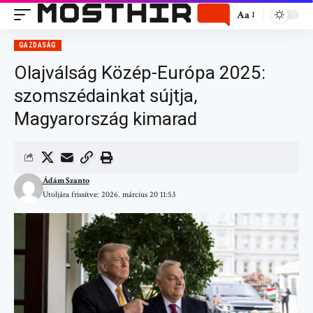
Aa
GAZDASÁG
Olajválság Közép-Európa 2025:
szomszédainkat sújtja,
Magyarország kimarad
Ádám Szanto
Utoljára frissítve: 2026. március 20 11:53