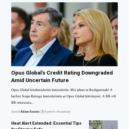
Opus Global’s Credit Rating Downgraded
Amid Uncertain Future
Opus Global hitelminősítés leminősítés: Mit jelent ez Budapestnek? A
berlini Scope Ratings leminősítette az Opus Global kötvényeit. A BB-ről
BB-mínuszra…
Szerző
Ádám Szanto
4 perces olvasmány
Heat Alert Extended: Essential Tips