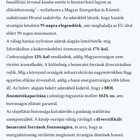
beszállítási útvonal kiesése esetén is fenntartható legyen az
ellátásbiztonság” – nyilatkozta a
Magyar Energetikai és Közmű-
szabályozási Hivatal
szakértője. Az adatokból látszik, hogy hazánk
stratégiai készletei
95 napra elegendőek
, ami meghaladja az EU által
előírt 90 napos minimumot.
A válság hatásai nyilvános adatok alapján lemérhetők: míg
Szlovákiában a kiskereskedelmi üzemanyagárak
17%-kal
,
Csehországban
12%-kal
emelkedtek, addig Magyarországon nem
történt áremelkedés. A különbség a beszerzési források diverzitásában
rejlik. Míg a környező országok infrastruktúrája nagymértékben függ
egyetlen ellátási útvonaltól, addig a hazai energiastratégia több lábon
áll. Az
Infotv.
alapján bekért adatokból kiderül, hogy a
MOL
finomítókapacitása
a jelenlegi fogyasztás mellett
102%-os
, ami
biztonságos ellátást garantál.
Az olajellátás biztonsága kulcskérdés a gazdaság stabilitása
szempontjából. A közép-európai válság rávilágít a
diverzifikált
beszerzési források fontosságára
, és arra, hogy az
energiabiztonság területén meghozott stratégiai döntések hosszú