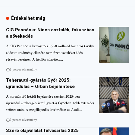
Érdekelhet még
CIG Pannónia: Nincs osztalék, fókuszban
a növekedés
A CIG Pannónia biztosító a 3,958 milliárd forintos tavalyi
adózott eredmény ellenére nem fizet osztalékot idén
részvényeseinek. A hétfőn közzétett…
2 perces olvasmány
Teherautó-gyártás Győr 2025:
újraindulás – Orbán bejelentése
A kormányfő hétfői bejelentése szerint 2025-ben
újraindul a tehergépjármű gyártás Győrben, több évtizedes
szünet után. A megállapodás értelmében az Audi…
2 perces olvasmány
Szerb olajvállalat felvásárlás 2025