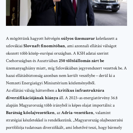
A mögöttünk hagyott hétvégén
súlyos üzemzavar
keletkezett a
szlovákiai
Slovnaft finomítóban
, ami azonnali ellátási válságot
okozott több közép-európai országban. A KSH adatai szerint
Csehországban és Ausztriában
250 töltőállomás zárt be
üzemanyaghiány miatt, míg Szlovákiában jegyrendszert vezettek be. A
hazai ellátásbiztonság azonban nem került veszélybe – derül ki a
Nemzeti Energiaügyi Minisztérium közleményéből.
Az ellátási válság hátterében a
kritikus infrastruktúra
diverzifikációjának hiánya
áll. A
2023-as energiatörvény 36.§
alapján Magyarország több irányból is képes olajat importálni: a
Barátság kőolajvezetéken
, az
Adria-vezetéken
, valamint
stratégiai készletekkel is rendelkezünk. „Magyarország olajbeszerzési
portfóliója tudatosan diverzifikált, ami lehetővé teszi, hogy bármely