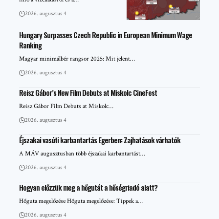
2026. augusztus 4
Hungary Surpasses Czech Republic in European Minimum Wage
Ranking
Magyar minimálbér rangsor 2025: Mit jelent…
2026. augusztus 4
Reisz Gábor’s New Film Debuts at Miskolc CineFest
Reisz Gábor Film Debuts at Miskolc…
2026. augusztus 4
Éjszakai vasúti karbantartás Egerben: Zajhatások várhatók
A MÁV augusztusban több éjszakai karbantartást…
2026. augusztus 4
Hogyan előzzük meg a hőgutát a hőségriadó alatt?
Hőguta megelőzése Hőguta megelőzése: Tippek a…
2026. augusztus 4