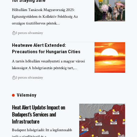
for Staying Safe
Hőhullám Tanácsok Magyarország 2025:
Egészségvédelem és Kollektív Felelősség Az
országos tisztifőorvos péntek…
3 perces olvasmány
Heatwave Alert Extended:
Precautions for Hungarian Cities
A tartós hőhullám veszélyezteti a magyar városi
lakosságot A hőségriasztás péntekig tart,…
3 perces olvasmány
Vélemény
Heat Alert Update: Impact on
Budapest’s Services and
Infrastructure
Budapest hőségriadó: Itt a legfontosabb
infó a vízellátásról és a…