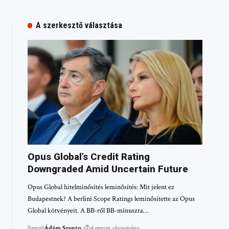
A szerkesztő választása
Opus Global’s Credit Rating
Downgraded Amid Uncertain Future
Opus Global hitelminősítés leminősítés: Mit jelent ez
Budapestnek? A berlini Scope Ratings leminősítette az Opus
Global kötvényeit. A BB-ről BB-mínuszra…
Szerző
Ádám Szanto
4 perces olvasmány