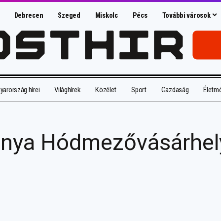
Debrecen
Szeged
Miskolc
Pécs
További városok
arország hírei
Világhírek
Közélet
Sport
Gazdaság
Életm
ánya Hódmezővásárhel