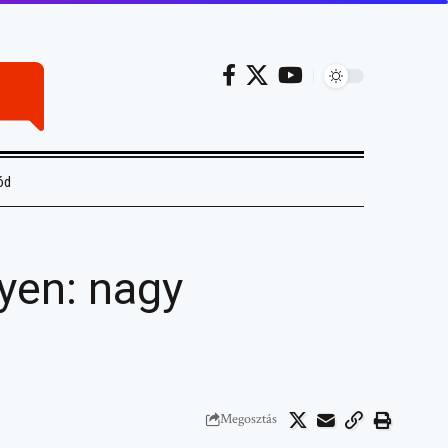
ód
yen: nagy
Megosztás