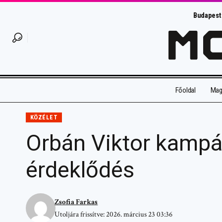
Budapest
Főoldal
Magy
KÖZÉLET
Orbán Viktor kamp
érdeklődés
Zsofia Farkas
Utoljára frissítve: 2026. március 23 03:36