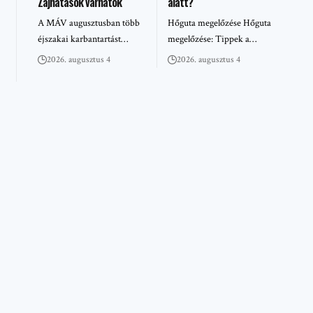
Zajhatások várhatók
alatt?
A MÁV augusztusban több
Hőguta megelőzése Hőguta
éjszakai karbantartást…
megelőzése: Tippek a…
2026. augusztus 4
2026. augusztus 4