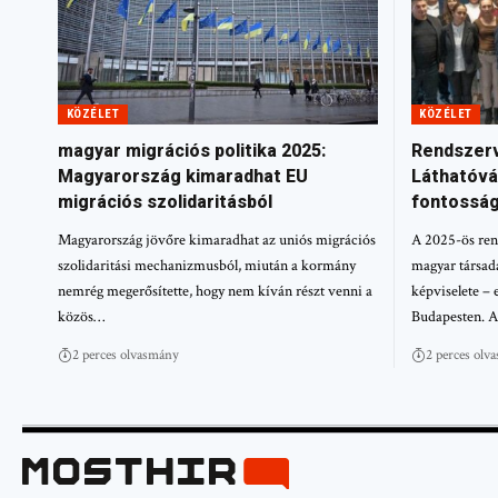
KÖZÉLET
KÖZÉLET
magyar migrációs politika 2025:
Rendszerv
Magyarország kimaradhat EU
Láthatóvá
migrációs szolidaritásból
fontossá
Magyarország jövőre kimaradhat az uniós migrációs
A 2025-ös rend
szolidaritási mechanizmusból, miután a kormány
magyar társad
nemrég megerősítette, hogy nem kíván részt venni a
képviselete – 
közös…
Budapesten. 
2 perces olvasmány
2 perces olv