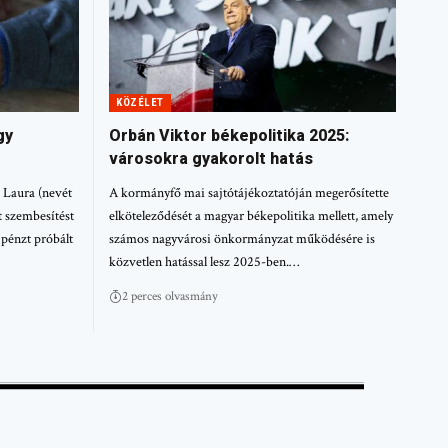
KÖZÉLET
gy
Orbán Viktor békepolitika 2025:
városokra gyakorolt hatás
 Laura (nevét
A kormányfő mai sajtótájékoztatóján megerősítette
t szembesítést
elköteleződését a magyar békepolitika mellett, amely
 pénzt próbált
számos nagyvárosi önkormányzat működésére is
közvetlen hatással lesz 2025-ben.…
2 perces olvasmány