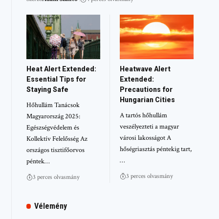
Heat Alert Extended:
Heatwave Alert
Essential Tips for
Extended:
Staying Safe
Precautions for
Hungarian Cities
Hőhullám Tanácsok
A tartós hőhullám
Magyarország 2025:
veszélyezteti a magyar
Egészségvédelem és
városi lakosságot A
Kollektív Felelősség Az
hőségriasztás péntekig tart,
országos tisztifőorvos
…
péntek…
3 perces olvasmány
3 perces olvasmány
Vélemény