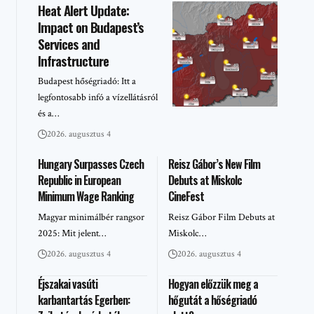
Heat Alert Update:
Impact on Budapest’s
Services and
Infrastructure
Budapest hőségriadó: Itt a
legfontosabb infó a vízellátásról
és a…
2026. augusztus 4
Hungary Surpasses Czech
Reisz Gábor’s New Film
Republic in European
Debuts at Miskolc
Minimum Wage Ranking
CineFest
Magyar minimálbér rangsor
Reisz Gábor Film Debuts at
2025: Mit jelent…
Miskolc…
2026. augusztus 4
2026. augusztus 4
Éjszakai vasúti
Hogyan előzzük meg a
karbantartás Egerben:
hőgutát a hőségriadó