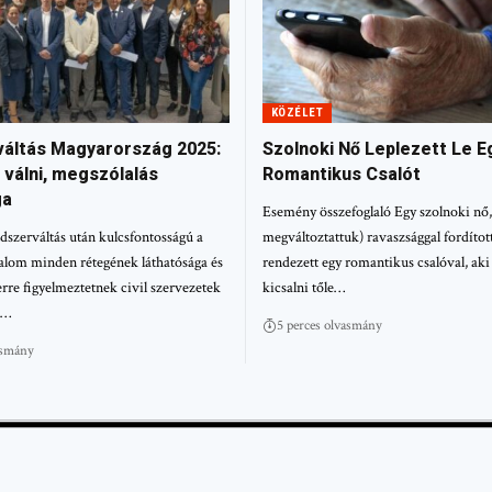
KÖZÉLET
áltás Magyarország 2025:
Szolnoki Nő Leplezett Le E
 válni, megszólalás
Romantikus Csalót
ga
Esemény összefoglaló Egy szolnoki nő,
szerváltás után kulcsfontosságú a
megváltoztattuk) ravaszsággal fordítot
alom minden rétegének láthatósága és
rendezett egy romantikus csalóval, aki
erre figyelmeztetnek civil szervezetek
kicsalni tőle…
A…
5 perces olvasmány
asmány