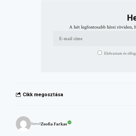
He
A hét legfontosabb hírei röviden, 
Elolvastam és elfog
Cikk megosztása
Zsofia Farkas
Szerző