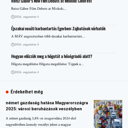
Reisz Gábor’s New Film Debuts at Miskolc CineFest
Reisz Gábor Film Debuts at Miskolc…
2026. augusztus 4
Éjszakai vasúti karbantartás Egerben: Zajhatások várhatók
A MÁV augusztusban több éjszakai karbantartást…
2026. augusztus 4
Hogyan előzzük meg a hőgutát a hőségriadó alatt?
Hőguta megelőzése Hőguta megelőzése: Tippek a…
2026. augusztus 4
Érdekelhet még
német gazdaság hatása Magyarországra
2025: városi beruházások veszélyben
A német gazdaság 3,8%-os zsugorodása 2024 első
negyedévében komoly veszélyt jelent a magyar