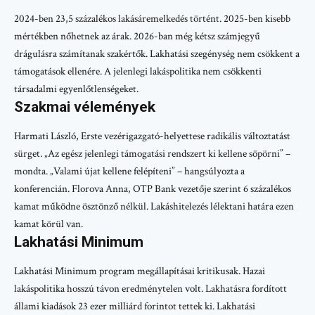
2024-ben 23,5 százalékos lakásáremelkedés történt. 2025-ben kisebb
mértékben nőhetnek az árak. 2026-ban még kétsz számjegyű
drágulásra számítanak szakértők. Lakhatási szegénység nem csökkent a
támogatások ellenére. A jelenlegi lakáspolitika nem csökkenti
társadalmi egyenlőtlenségeket.
Szakmai vélemények
Harmati László, Erste vezérigazgató-helyettese radikális változtatást
sürget. „Az egész jelenlegi támogatási rendszert ki kellene söpörni” –
mondta. „Valami újat kellene felépíteni” – hangsúlyozta a
konferencián. Florova Anna, OTP Bank vezetője szerint 6 százalékos
kamat működne ösztönző nélkül. Lakáshitelezés lélektani határa ezen
kamat körül van.
Lakhatási Minimum
Lakhatási Minimum program megállapításai kritikusak. Hazai
lakáspolitika hosszú távon eredménytelen volt. Lakhatásra fordított
állami kiadások 23 ezer milliárd forintot tettek ki. Lakhatási