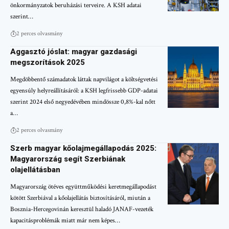
önkormányzatok beruházási terveire. A KSH adatai
szerint…
2 perces olvasmány
Aggasztó jóslat: magyar gazdasági
megszorítások 2025
Megdöbbentő számadatok láttak napvilágot a költségvetési
egyensúly helyreállításáról: a KSH legfrissebb GDP-adatai
szerint 2024 első negyedévében mindössze 0,8%-kal nőtt
a…
2 perces olvasmány
Szerb magyar kőolajmegállapodás 2025:
Magyarország segít Szerbiának
olajellátásban
Magyarország ötéves együttműködési keretmegállapodást
kötött Szerbiával a kőolajellátás biztosításáról, miután a
Bosznia-Hercegovinán keresztül haladó JANAF-vezeték
kapacitásproblémák miatt már nem képes…