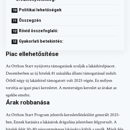
Politikai lehetőségek
Összegzés
Rövid összefoglaló:
Gyakorlati betekintés:
Piac ellehetősítése
Az Otthon Start nyújtotta támogatások uralják a lakáshitelpiacot.
Decemberben az új hitelek 81 százaléka állami támogatással indult.
Ötből négy új lakáshitel támogatott volt 2025 végén. Ez mélyen
torzítja az igazi piaci keresletet. A mesterséges kereslet az árakat az
egekbe emelte.
Árak robbanása
Az Otthon Start Program jelentős keresletélénkülést generált 2025-
ben. Ennek hatására a lakásárek drágulása jelentősen felgyorsult. A
hitelek felét 50-80 négyzetméteres lakásokra költik a vevők. Másik fele