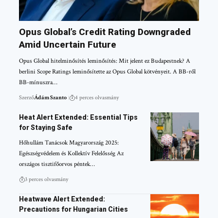
Opus Global’s Credit Rating Downgraded
Amid Uncertain Future
Opus Global hitelminősítés leminősítés: Mit jelent ez Budapestnek? A
berlini Scope Ratings leminősítette az Opus Global kötvényeit. A BB-ről
BB-mínuszra…
Szerző
Ádám Szanto
4 perces olvasmány
Heat Alert Extended: Essential Tips
for Staying Safe
Hőhullám Tanácsok Magyarország 2025:
Egészségvédelem és Kollektív Felelősség Az
országos tisztifőorvos péntek…
3 perces olvasmány
Heatwave Alert Extended:
Precautions for Hungarian Cities