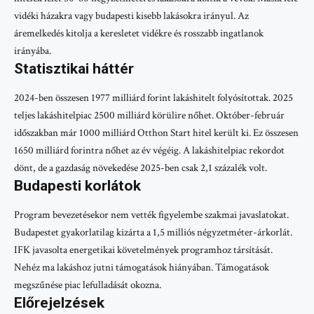
vidéki házakra vagy budapesti kisebb lakásokra irányul. Az
áremelkedés kitolja a keresletet vidékre és rosszabb ingatlanok
irányába.
Statisztikai háttér
2024-ben összesen 1977 milliárd forint lakáshitelt folyósítottak. 2025
teljes lakáshitelpiac 2500 milliárd körülire nőhet. Október-február
időszakban már 1000 milliárd Otthon Start hitel került ki. Ez összesen
1650 milliárd forintra nőhet az év végéig. A lakáshitelpiac rekordot
dönt, de a gazdaság növekedése 2025-ben csak 2,1 százalék volt.
Budapesti korlátok
Program bevezetésekor nem vették figyelembe szakmai javaslatokat.
Budapestet gyakorlatilag kizárta a 1,5 milliós négyzetméter-árkorlát.
IFK javasolta energetikai követelmények programhoz társítását.
Nehéz ma lakáshoz jutni támogatások hiányában. Támogatások
megszűnése piac lefulladását okozna.
Előrejelzések