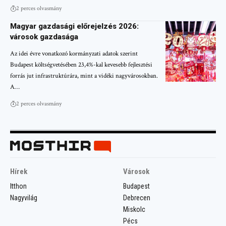
2 perces olvasmány
Magyar gazdasági előrejelzés 2026:
városok gazdasága
Az idei évre vonatkozó kormányzati adatok szerint
Budapest költségvetésében 23,4%-kal kevesebb fejlesztési
forrás jut infrastruktúrára, mint a vidéki nagyvárosokban.
A…
2 perces olvasmány
Hírek
Városok
Itthon
Budapest
Nagyvilág
Debrecen
Miskolc
Pécs