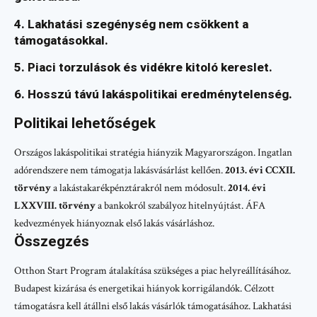
4. Lakhatási szegénység nem csökkent a
támogatásokkal.
5. Piaci torzulások és vidékre kitoló kereslet.
6. Hosszú távú lakáspolitikai eredménytelenség.
Politikai lehetőségek
Országos lakáspolitikai stratégia hiányzik Magyarországon. Ingatlan
adórendszere nem támogatja lakásvásárlást kellően.
2013. évi CCXII.
törvény
a lakástakarékpénztárakról nem módosult.
2014. évi
LXXVIII. törvény
a bankokról szabályoz hitelnyújtást. ÁFA
kedvezmények hiányoznak első lakás vásárláshoz.
Összegzés
Otthon Start Program átalakítása szükséges a piac helyreállításához.
Budapest kizárása és energetikai hiányok korrigálandók. Célzott
támogatásra kell átállni első lakás vásárlók támogatásához. Lakhatási