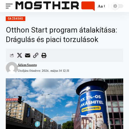
Aa
GAZDASÁG
Otthon Start program átalakítása:
Drágulás és piaci torzulások
Ádám Szanto
Utoljára frissítve: 2026. május 14 12:31