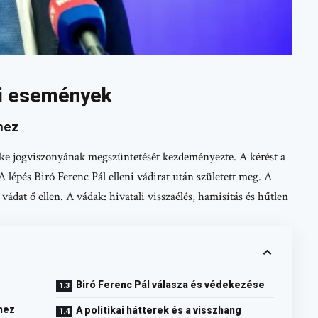
li események
hez
ke jogviszonyának megszüntetését kezdeményezte. A kérést a
lépés Biró Ferenc Pál elleni vádirat után született meg. A
t ő ellen. A vádak: hivatali visszaélés, hamisítás és hűtlen
Biró Ferenc Pál válasza és védekezése
hez
A politikai hátterek és a visszhang