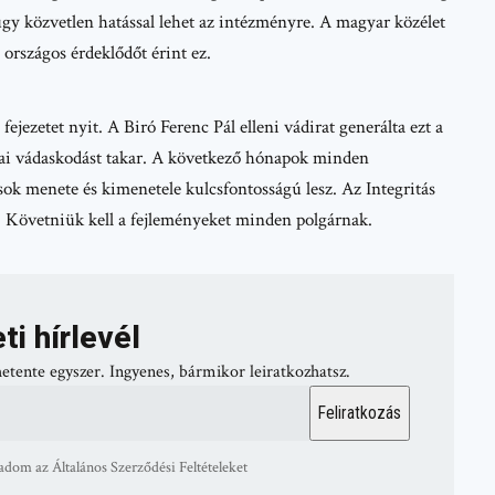
 ügy közvetlen hatással lehet az intézményre. A magyar közélet
országos érdeklődőt érint ez.
jezetet nyit. A Biró Ferenc Pál elleni vádirat generálta ezt a
ikai vádaskodást takar. A következő hónapok minden
sok menete és kimenetele kulcsfontosságú lesz. Az Integritás
n. Követniük kell a fejleményeket minden polgárnak.
ti hírlevél
hetente egyszer. Ingyenes, bármikor leiratkozhatsz.
adom az Általános Szerződési Feltételeket