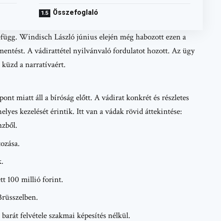
Összefoglaló
efügg. Windisch László június elején még habozott ezen a
entést. A vádirattétel nyilvánvaló fordulatot hozott. Az ügy
 küzd a narratívaért.
nt miatt áll a bíróság előtt. A vádirat konkrét és részletes
lyes kezelését érintik. Itt van a vádak rövid áttekintése:
nzből.
tozása.
k.
tt 100 millió forint.
Brüsszelben.
barát felvétele szakmai képesítés nélkül.