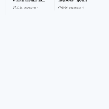
éjszakai karbantartást…
megelőzése: Tippek a…
2026. augusztus 4
2026. augusztus 4