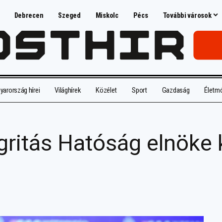
Debrecen
Szeged
Miskolc
Pécs
További városok
arország hírei
Világhírek
Közélet
Sport
Gazdaság
Életm
tegritás Hatóság elnöke 