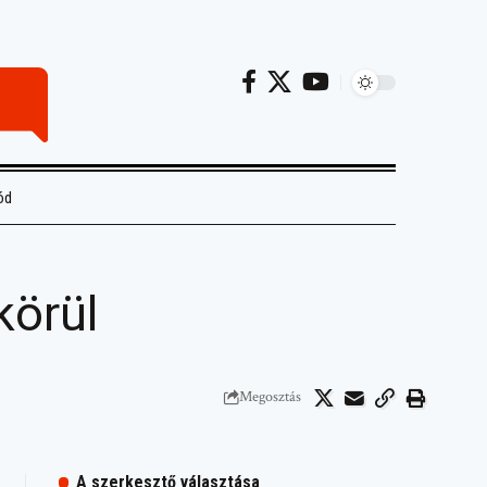
ód
körül
Megosztás
A szerkesztő választása