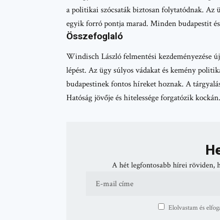
a politikai szócsaták biztosan folytatódnak. Az
egyik forró pontja marad. Minden budapestit és 
Összefoglaló
Windisch László felmentési kezdeményezése új fe
lépést. Az ügy súlyos vádakat és kemény polit
budapestinek fontos híreket hoznak. A tárgyalá
Hatóság jövője és hitelessége forgatózik kocká
He
A hét legfontosabb hírei röviden, 
Elolvastam és elfog