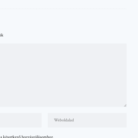
tük
 a következő hozzászólásomhoz.