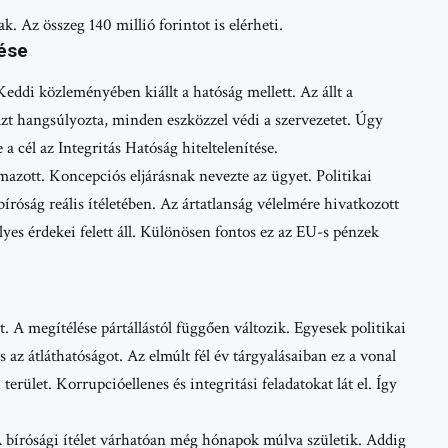
ak. Az összeg 140 millió forintot is elérheti.
zése
Keddi közleményében kiállt a hatóság mellett. Az állt a
Azt hangsúlyozta, minden eszközzel védi a szervezetet. Úgy
 a cél az Integritás Hatóság hiteltelenítése.
azott. Koncepciós eljárásnak nevezte az ügyet. Politikai
bíróság reális ítéletében. Az ártatlanság vélelmére hivatkozott
lyes érdekei felett áll. Különösen fontos ez az EU-s pénzek
t. A megítélése pártállástól függően változik. Egyesek politikai
az átláthatóságot. Az elmúlt fél év tárgyalásaiban ez a vonal
erület. Korrupcióellenes és integritási feladatokat lát el. Így
A bírósági ítélet várhatóan még hónapok múlva születik. Addig