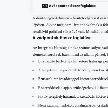
A vádpontok összefoglalása
A döntés egyértelműen a büntetőeljárással össz
lépésen. Akkor még nem látta indokoltnak a felm
rendkívül politikai töltetűvé vált. Mindkét oldal
A vádpontok összefoglalása
Az Integritás Hatóság elnöke számos súlyos vádpo
elemeket sorol fel. Ezek mind az állami pénzek he
Luxusautó bérletének kifizetése hatósági pé
A helyettesei jogkörének törvénytelen korlá
Brüsszeli tanácsadócéggel kötött szerződése
E szerződések alapján szükségtelenül kifizete
Fiktív telephelyhasználati szerződés kötése 
Nem szakmai indokolt alkalmazások: családi 