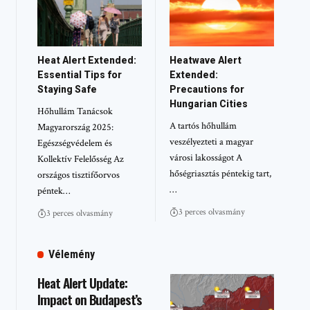
Heat Alert Extended:
Heatwave Alert
Essential Tips for
Extended:
Staying Safe
Precautions for
Hungarian Cities
Hőhullám Tanácsok
A tartós hőhullám
Magyarország 2025:
veszélyezteti a magyar
Egészségvédelem és
városi lakosságot A
Kollektív Felelősség Az
hőségriasztás péntekig tart,
országos tisztifőorvos
…
péntek…
3 perces olvasmány
3 perces olvasmány
Vélemény
Heat Alert Update:
Impact on Budapest’s