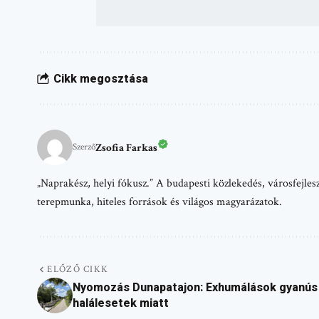
Cikk megosztása
Zsofia Farkas
Szerző
„Naprakész, helyi fókusz.” A budapesti közlekedés, városfejlesz
terepmunka, hiteles források és világos magyarázatok.
ELŐZŐ CIKK
Nyomozás Dunapatajon: Exhumálások gyanús
halálesetek miatt