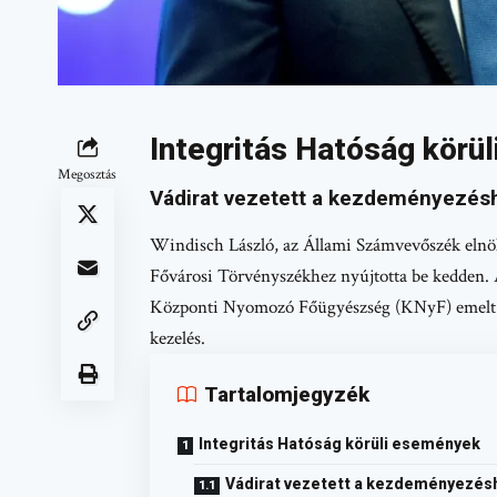
Integritás Hatóság körü
Megosztás
Vádirat vezetett a kezdeményezés
Windisch László, az Állami Számvevőszék elnö
Fővárosi Törvényszékhez nyújtotta be kedden. A 
Központi Nyomozó Főügyészség (KNyF) emelt váda
kezelés.
Tartalomjegyzék
Integritás Hatóság körüli események
Vádirat vezetett a kezdeményezés