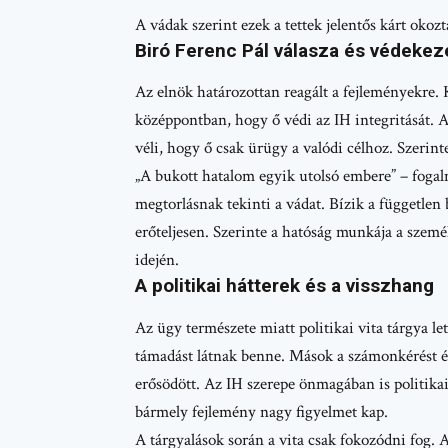
A vádak szerint ezek a tettek jelentős kárt okozt
Biró Ferenc Pál válasza és védeke
Az elnök határozottan reagált a fejleményekre. 
középpontban, hogy ő védi az IH integritását. 
véli, hogy ő csak ürügy a valódi célhoz. Szerinte
„A bukott hatalom egyik utolsó embere” – fogalm
megtorlásnak tekinti a vádat. Bízik a független 
erőteljesen. Szerinte a hatóság munkája a szemé
idején.
A politikai hátterek és a visszhang
Az ügy természete miatt politikai vita tárgya let
támadást látnak benne. Mások a számonkérést és 
erősödött. Az IH szerepe önmagában is politikai t
bármely fejlemény nagy figyelmet kap.
A tárgyalások során a vita csak fokozódni fog. 