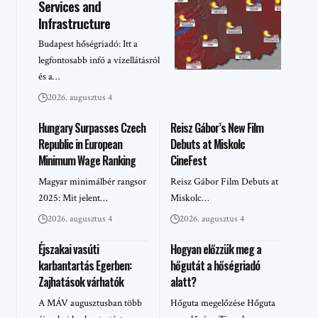
Services and
Infrastructure
Budapest hőségriadó: Itt a
legfontosabb infó a vízellátásról
és a…
2026. augusztus 4
Hungary Surpasses Czech
Reisz Gábor’s New Film
Republic in European
Debuts at Miskolc
Minimum Wage Ranking
CineFest
Magyar minimálbér rangsor
Reisz Gábor Film Debuts at
2025: Mit jelent…
Miskolc…
2026. augusztus 4
2026. augusztus 4
Éjszakai vasúti
Hogyan előzzük meg a
karbantartás Egerben:
hőgutát a hőségriadó
Zajhatások várhatók
alatt?
A MÁV augusztusban több
Hőguta megelőzése Hőguta