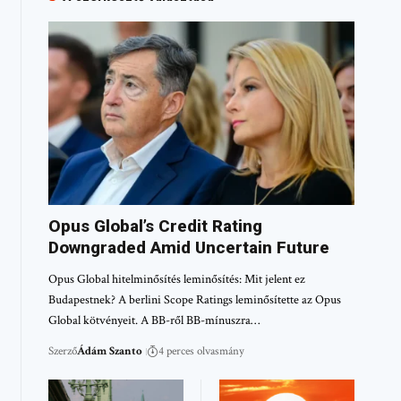
Opus Global’s Credit Rating
Downgraded Amid Uncertain Future
Opus Global hitelminősítés leminősítés: Mit jelent ez
Budapestnek? A berlini Scope Ratings leminősítette az Opus
Global kötvényeit. A BB-ről BB-mínuszra…
Szerző
Ádám Szanto
4 perces olvasmány